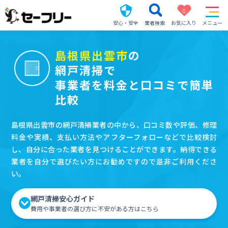
0
安心・安全
業者検索
お気に入り
メニュー
島根県出雲市
の
網戸清掃で
事業者を料金と口コミで簡単
比較
島根県出雲市の網戸清掃業者の中から、口コミ数や評価、修理
料金や実績、支払い方法やアフターフォローなどで比較検討
し、自分に合った業者を見つけることができます。納得できる
業者を自分で選びたい方にお勧めですので是非ご利用くださ
い。
網戸清掃安心ガイド
費用や事業者の選び方に不安がある方はこちら