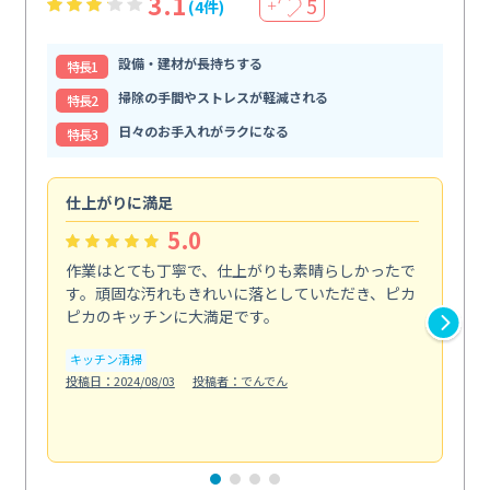
3.1
5
(4件)
＋
設備・建材が長持ちする
特⻑1
掃除の手間やストレスが軽減される
特⻑2
日々のお手入れがラクになる
特⻑3
仕上がりに満足
親
5.0
作業はとても丁寧で、仕上がりも素晴らしかったで
ス
す。頑固な汚れもきれいに落としていただき、ピカ
説
ピカのキッチンに大満足です。
の
い...
キッチン清掃
も
投稿日：2024/08/03
投稿者：でんでん
エ
投稿日