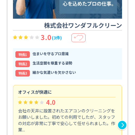
株式会社ワンダフルクリーン
3.0
(3件)
＋
住まいを守るプロ意識
特⻑1
生活空間を尊重する姿勢
特⻑2
細かな気遣いを欠かさない
特⻑3
オフィスが快適に
納
4.0
会社の天井に設置されたエアコンのクリーニングを
浴
お願いしました。初めての利用でしたが、スタッフ
終
の対応が非常に丁寧で安心して任せられました。作
き
業...
し...