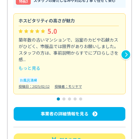
スタッフの身だしなみや対応も丁寧で任せて安心
特⻑3
ホスピタリティの高さが魅力
法
5.0
築年数の古いマンションで、浴室のカビや石鹸カス
会
がひどく、市販品では限界がありお願いしました。
し
スタッフの方は、事前説明からすでにプロらしさを
あ
感...
い...
もっと見る
も
お風呂清掃
ト
投稿日：2025/02/12
投稿者：モリヤマ
投稿日
事業者の詳細情報を見る