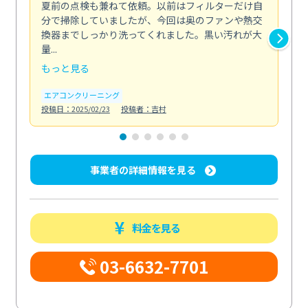
夏前の点検も兼ねて依頼。以前はフィルターだけ自
掃
分で掃除していましたが、今回は奥のファンや熱交
た
換器までしっかり洗ってくれました。黒い汚れが大
キ
量...
安...
もっと見る
も
エアコンクリーニング
お
投稿日：2025/02/23
投稿者：吉村
投稿日
事業者の詳細情報を見る
料金を見る
03-6632-7701