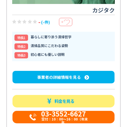
カジタク
-
(-件)
＋
暮らしに寄り添う清掃哲学
特⻑1
清掃品質にこだわる姿勢
特⻑2
初心者にも優しい説明
特⻑3
事業者の詳細情報を見る
料金を見る
03-3552-6627
受付：10：00～16：00（年末
年...