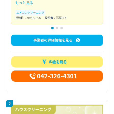
もっと見る
も
エアコンクリーニング
お
投稿日：2024/07/06
投稿者：石原です
投稿日
事業者の詳細情報を見る
料金を見る
042-326-4301
5