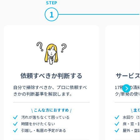
STEP
1
依頼すべきか
判断する
サービ
自分で掃除すべきか、プロに依頼すべ
17種類の清
きかの判断基準を解説します。
ク/単発の使
こんな方におすすめ
主
汚れが落ちなくて困っている
水回り（
時間をかけたくない
床・窓・
引越し・転居の予定がある
屋外・空