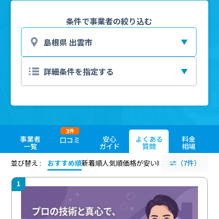
条件で事業者の絞り込む
3
件
事業者
安心
よくある
料金
口コミ
一覧
ガイド
質問
相場
並び替え :
おすすめ順
新着順
人気順
価格が安い順
評価が高い順
（7件）
評価
1