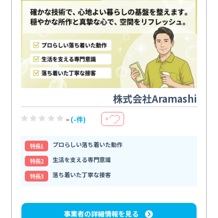
株式会社Aramashi
-
(-件)
＋
プロらしい落ち着いた動作
特⻑1
生活を支える専門意識
特⻑2
落ち着いた丁寧な接客
特⻑3
事業者の詳細情報を見る