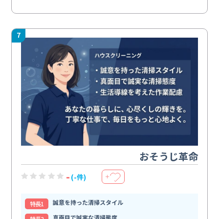
7
おそうじ革命
-
(-件)
＋
誠意を持った清掃スタイル
特⻑1
真面目で誠実な清掃態度
特⻑2