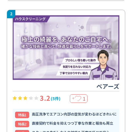
2
ベアーズ
3.2
1
(5件)
＋
高圧洗浄でエアコン内部の空気が変わるほどきれいに
特⻑1
直接契約で料金を抑えつつ丁寧な作業と報告も両立
特⻑2