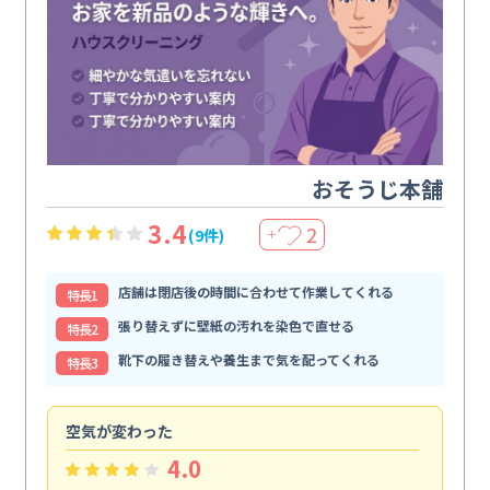
おそうじ本舗
3.4
2
(9件)
＋
店舗は閉店後の時間に合わせて作業してくれる
特⻑1
張り替えずに壁紙の汚れを染色で直せる
特⻑2
靴下の履き替えや養生まで気を配ってくれる
特⻑3
空気が変わった
浴
4.0