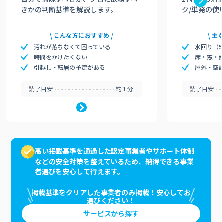
きかの判断基準を解説します。
ク/単発の使
こんな方におすすめ
主
汚れが落ちなくて困っている
水回り（
時間をかけたくない
床・窓・
引越し・転居の予定がある
屋外・空
読了目安
約1分
読了目安
高い掲載基準を通過した認定事業者やサポート体制
などの安全対策を整えているため、納得できる事業
者選びを安心して行えます。
掲載基準をクリアした事業者のみ掲載！安心してお
選びください！
サービスから探す