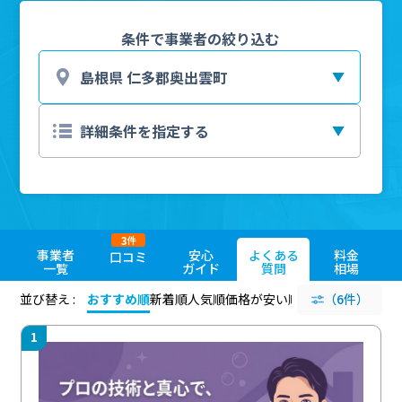
条件で事業者の絞り込む
3
件
事業者
安心
よくある
料金
口コミ
一覧
ガイド
質問
相場
並び替え :
おすすめ順
新着順
人気順
価格が安い順
評価が高い順
（6件）
評価
1