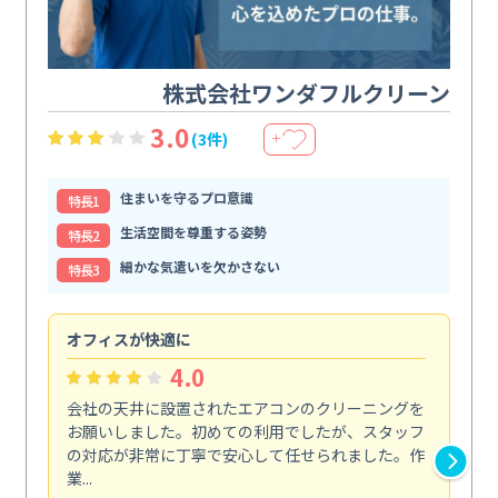
株式会社ワンダフルクリーン
3.0
(3件)
＋
住まいを守るプロ意識
特⻑1
生活空間を尊重する姿勢
特⻑2
細かな気遣いを欠かさない
特⻑3
オフィスが快適に
納
4.0
会社の天井に設置されたエアコンのクリーニングを
浴
お願いしました。初めての利用でしたが、スタッフ
終
の対応が非常に丁寧で安心して任せられました。作
き
業...
し...