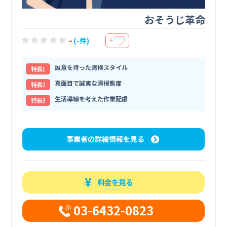
おそうじ革命
-
(-件)
＋
誠意を持った清掃スタイル
特⻑1
真面目で誠実な清掃態度
特⻑2
生活導線を考えた作業配慮
特⻑3
事業者の詳細情報を見る
料金を見る
03-6432-0823