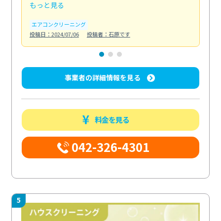
もっと見る
も
エアコンクリーニング
お
投稿日：2024/07/06
投稿者：石原です
投稿日
事業者の詳細情報を見る
料金を見る
042-326-4301
5