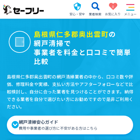
0
安心・安全
業者検索
お気に入り
メニュー
島根県仁多郡奥出雲町
の
網戸清掃で
事業者を料金と口コミで簡単
比較
島根県仁多郡奥出雲町の網戸清掃業者の中から、口コミ数や評
価、修理料金や実績、支払い方法やアフターフォローなどで比
較検討し、自分に合った業者を見つけることができます。納得
できる業者を自分で選びたい方にお勧めですので是非ご利用く
ださい。
網戸清掃安心ガイド
費用や事業者の選び方に不安がある方はこちら