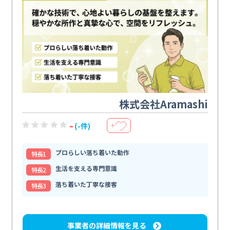
株式会社Aramashi
-
(-件)
＋
プロらしい落ち着いた動作
特⻑1
生活を支える専門意識
特⻑2
落ち着いた丁寧な接客
特⻑3
事業者の詳細情報を見る