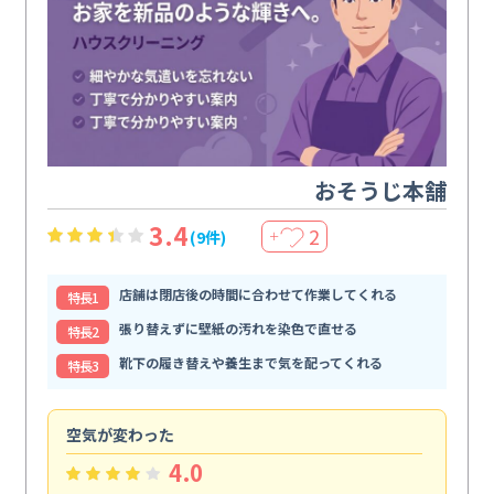
おそうじ本舗
3.4
2
(9件)
＋
店舗は閉店後の時間に合わせて作業してくれる
特⻑1
張り替えずに壁紙の汚れを染色で直せる
特⻑2
靴下の履き替えや養生まで気を配ってくれる
特⻑3
空気が変わった
浴
4.0