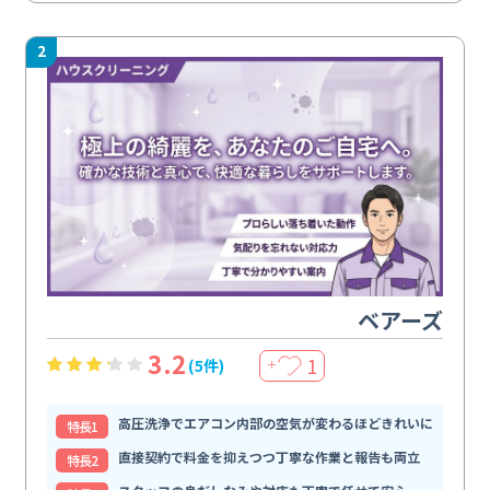
2
ベアーズ
3.2
1
(5件)
＋
高圧洗浄でエアコン内部の空気が変わるほどきれいに
特⻑1
直接契約で料金を抑えつつ丁寧な作業と報告も両立
特⻑2