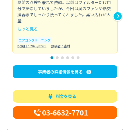
夏前の点検も兼ねて依頼。以前はフィルターだけ自
掃
分で掃除していましたが、今回は奥のファンや熱交
た
換器までしっかり洗ってくれました。黒い汚れが大
キ
量...
安...
もっと見る
も
エアコンクリーニング
お
投稿日：2025/02/23
投稿者：吉村
投稿日
事業者の詳細情報を見る
料金を見る
03-6632-7701