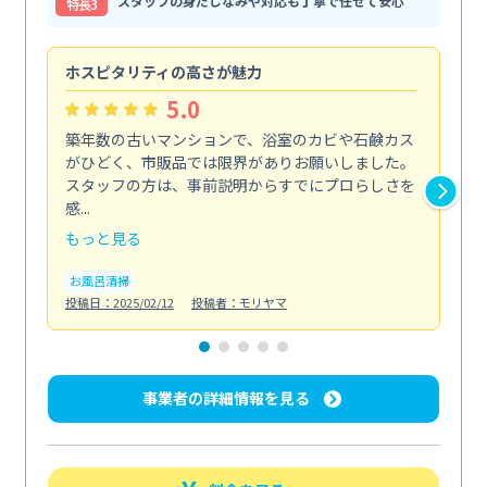
スタッフの身だしなみや対応も丁寧で任せて安心
特⻑3
ホスピタリティの高さが魅力
法
5.0
築年数の古いマンションで、浴室のカビや石鹸カス
会
がひどく、市販品では限界がありお願いしました。
し
スタッフの方は、事前説明からすでにプロらしさを
あ
感...
い...
もっと見る
も
お風呂清掃
ト
投稿日：2025/02/12
投稿者：モリヤマ
投稿日
事業者の詳細情報を見る