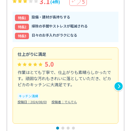
3.1
5
(4件)
＋
設備・建材が長持ちする
特⻑1
掃除の手間やストレスが軽減される
特⻑2
日々のお手入れがラクになる
特⻑3
仕上がりに満足
親
5.0
作業はとても丁寧で、仕上がりも素晴らしかったで
ス
す。頑固な汚れもきれいに落としていただき、ピカ
説
ピカのキッチンに大満足です。
の
い...
キッチン清掃
も
投稿日：2024/08/03
投稿者：でんでん
エ
投稿日