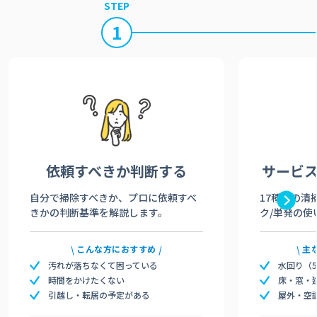
STEP
1
依頼すべきか
判断する
サービ
自分で掃除すべきか、プロに依頼すべ
17種類の清
きかの判断基準を解説します。
ク/単発の使
こんな方におすすめ
主
汚れが落ちなくて困っている
水回り（
時間をかけたくない
床・窓・
引越し・転居の予定がある
屋外・空