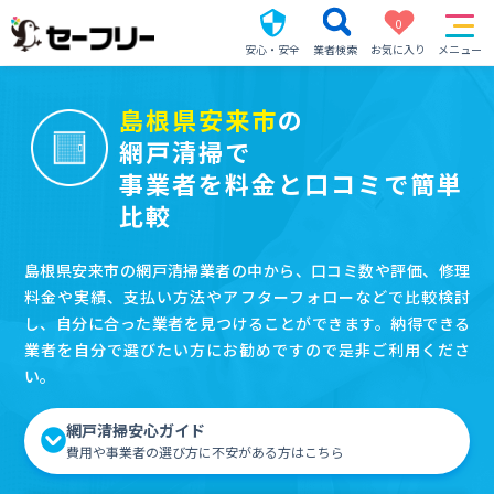
0
安心・安全
業者検索
お気に入り
メニュー
島根県安来市
の
網戸清掃で
事業者を料金と口コミで簡単
比較
島根県安来市の網戸清掃業者の中から、口コミ数や評価、修理
料金や実績、支払い方法やアフターフォローなどで比較検討
し、自分に合った業者を見つけることができます。納得できる
業者を自分で選びたい方にお勧めですので是非ご利用くださ
い。
網戸清掃安心ガイド
費用や事業者の選び方に不安がある方はこちら