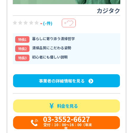
カジタク
-
(-件)
＋
暮らしに寄り添う清掃哲学
特⻑1
清掃品質にこだわる姿勢
特⻑2
初心者にも優しい説明
特⻑3
事業者の詳細情報を見る
料金を見る
03-3552-6627
受付：10：00～16：00（年末
年...