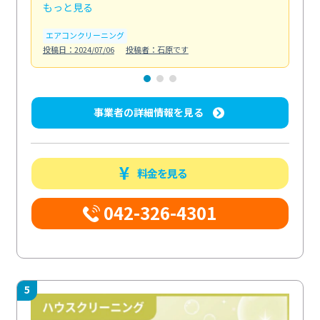
もっと見る
も
エアコンクリーニング
お
投稿日：2024/07/06
投稿者：石原です
投稿日
事業者の詳細情報を見る
料金を見る
042-326-4301
5