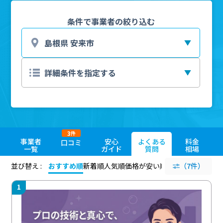
条件で事業者の絞り込む
3
件
事業者
安心
よくある
料金
口コミ
一覧
ガイド
質問
相場
並び替え :
おすすめ順
新着順
人気順
価格が安い順
評価が高い順
（7件）
評価
1