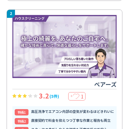
2
ベアーズ
3.2
1
(5件)
＋
高圧洗浄でエアコン内部の空気が変わるほどきれいに
特⻑1
直接契約で料金を抑えつつ丁寧な作業と報告も両立
特⻑2