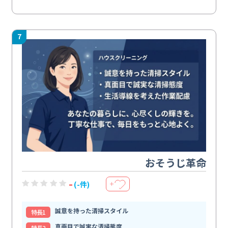
7
おそうじ革命
-
(-件)
＋
誠意を持った清掃スタイル
特⻑1
真面目で誠実な清掃態度
特⻑2