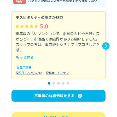
スタッフの身だしなみや対応も丁寧で任せて安心
特⻑3
ホスピタリティの高さが魅力
法
5.0
築年数の古いマンションで、浴室のカビや石鹸カス
会
がひどく、市販品では限界がありお願いしました。
し
スタッフの方は、事前説明からすでにプロらしさを
あ
感...
い...
もっと見る
も
お風呂清掃
ト
投稿日：2025/02/12
投稿者：モリヤマ
投稿日
事業者の詳細情報を見る