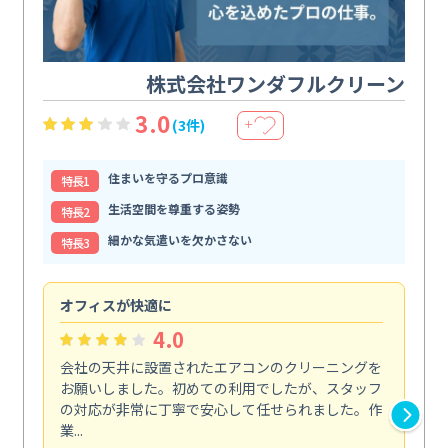
株式会社ワンダフルクリーン
3.0
(3件)
＋
住まいを守るプロ意識
特⻑1
生活空間を尊重する姿勢
特⻑2
細かな気遣いを欠かさない
特⻑3
オフィスが快適に
納
4.0
会社の天井に設置されたエアコンのクリーニングを
浴
お願いしました。初めての利用でしたが、スタッフ
終
の対応が非常に丁寧で安心して任せられました。作
き
業...
し...