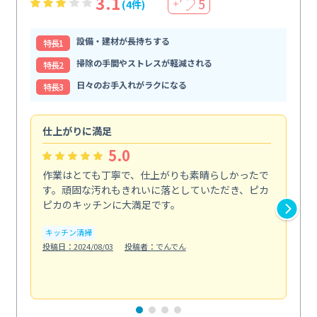
3.1
5
(4件)
＋
設備・建材が長持ちする
特⻑1
掃除の手間やストレスが軽減される
特⻑2
日々のお手入れがラクになる
特⻑3
仕上がりに満足
親
5.0
作業はとても丁寧で、仕上がりも素晴らしかったで
ス
す。頑固な汚れもきれいに落としていただき、ピカ
説
ピカのキッチンに大満足です。
の
い...
キッチン清掃
も
投稿日：2024/08/03
投稿者：でんでん
エ
投稿日