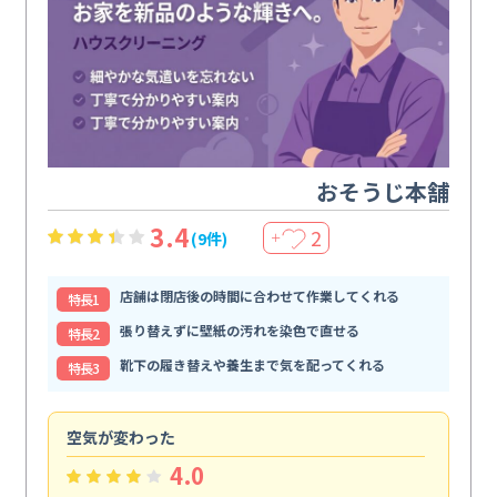
おそうじ本舗
3.4
2
(9件)
＋
店舗は閉店後の時間に合わせて作業してくれる
特⻑1
張り替えずに壁紙の汚れを染色で直せる
特⻑2
靴下の履き替えや養生まで気を配ってくれる
特⻑3
空気が変わった
浴
4.0