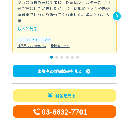
夏前の点検も兼ねて依頼。以前はフィルターだけ自
掃
分で掃除していましたが、今回は奥のファンや熱交
た
換器までしっかり洗ってくれました。黒い汚れが大
キ
量...
安...
もっと見る
も
エアコンクリーニング
お
投稿日：2025/02/23
投稿者：吉村
投稿日
事業者の詳細情報を見る
料金を見る
03-6632-7701