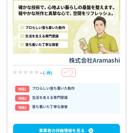
株式会社Aramashi
-
(-件)
＋
プロらしい落ち着いた動作
特⻑1
生活を支える専門意識
特⻑2
落ち着いた丁寧な接客
特⻑3
事業者の詳細情報を見る