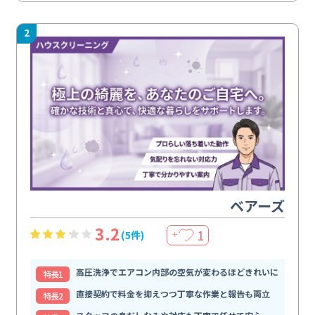
2
ベアーズ
3.2
1
(5件)
＋
高圧洗浄でエアコン内部の空気が変わるほどきれいに
特⻑1
直接契約で料金を抑えつつ丁寧な作業と報告も両立
特⻑2