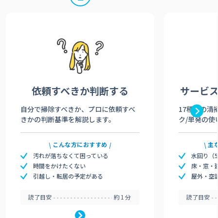
依頼すべきか
判断する
サービ
自分で掃除すべきか、プロに依頼すべ
17種類の清
きかの判断基準を解説します。
ク/単発の使
こんな方におすすめ
主
汚れが落ちなくて困っている
水回り（
時間をかけたくない
床・窓・
引越し・転居の予定がある
屋外・空
読了目安
約1分
読了目安