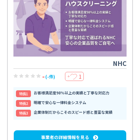
NHC
-
1
(-件)
＋
お客様満足度98％以上の実績と丁寧な対応力
特⻑1
明確で安心な一律料金システム
特⻑2
企業体制だからこそのスピード感と豊富な実績
特⻑3
事業者の詳細情報を見る