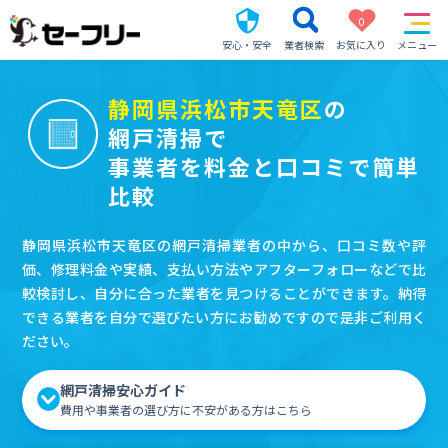
0
安心・安全
業者検索
お気に入り
メニュー
静岡県浜松市天竜区
の
網戸清掃で
事業者を料金と口コミで簡単
比較
静岡県浜松市天竜区の網戸清掃業者の中から、口コミ数や評
価、修理料金や実績、支払い方法やアフターフォローなどで比
較検討し、自分に合った業者を見つけることができます。納得
できる業者を自分で選びたい方にお勧めですので是非ご利用く
ださい。
網戸清掃安心ガイド
費用や事業者の選び方に不安がある方はこちら