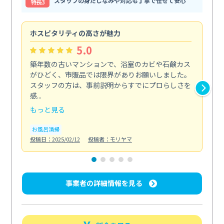
スタッフの身だしなみや対応も丁寧で任せて安心
特⻑3
ホスピタリティの高さが魅力
法
5.0
築年数の古いマンションで、浴室のカビや石鹸カス
会
がひどく、市販品では限界がありお願いしました。
し
スタッフの方は、事前説明からすでにプロらしさを
あ
感...
い...
もっと見る
も
お風呂清掃
ト
投稿日：2025/02/12
投稿者：モリヤマ
投稿日
事業者の詳細情報を見る