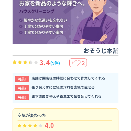
おそうじ本舗
3.4
2
(9件)
＋
店舗は閉店後の時間に合わせて作業してくれる
特⻑1
張り替えずに壁紙の汚れを染色で直せる
特⻑2
靴下の履き替えや養生まで気を配ってくれる
特⻑3
空気が変わった
浴
4.0