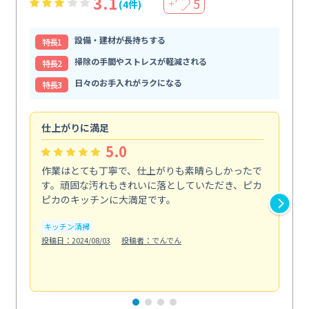
3.1
5
(4件)
＋
設備・建材が長持ちする
特⻑1
掃除の手間やストレスが軽減される
特⻑2
日々のお手入れがラクになる
特⻑3
仕上がりに満足
親
5.0
作業はとても丁寧で、仕上がりも素晴らしかったで
ス
す。頑固な汚れもきれいに落としていただき、ピカ
説
ピカのキッチンに大満足です。
の
い...
キッチン清掃
も
投稿日：2024/08/03
投稿者：でんでん
エ
投稿日