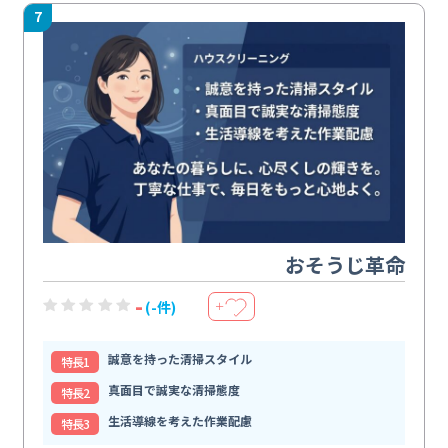
7
おそうじ革命
-
(-件)
＋
誠意を持った清掃スタイル
特⻑1
真面目で誠実な清掃態度
特⻑2
生活導線を考えた作業配慮
特⻑3