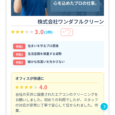
株式会社ワンダフルクリーン
3.0
(3件)
＋
住まいを守るプロ意識
特⻑1
生活空間を尊重する姿勢
特⻑2
細かな気遣いを欠かさない
特⻑3
オフィスが快適に
納
4.0
会社の天井に設置されたエアコンのクリーニングを
浴
お願いしました。初めての利用でしたが、スタッフ
終
の対応が非常に丁寧で安心して任せられました。作
き
業...
し...