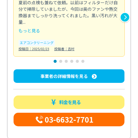
夏前の点検も兼ねて依頼。以前はフィルターだけ自
掃
分で掃除していましたが、今回は奥のファンや熱交
た
換器までしっかり洗ってくれました。黒い汚れが大
キ
量...
安...
もっと見る
も
エアコンクリーニング
お
投稿日：2025/02/23
投稿者：吉村
投稿日
事業者の詳細情報を見る
料金を見る
03-6632-7701