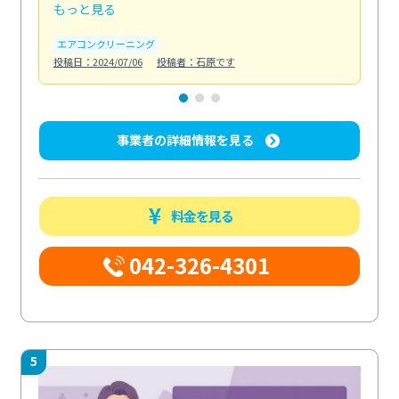
もっと見る
も
エアコンクリーニング
お
投稿日：2024/07/06
投稿者：石原です
投稿日
事業者の詳細情報を見る
料金を見る
042-326-4301
5