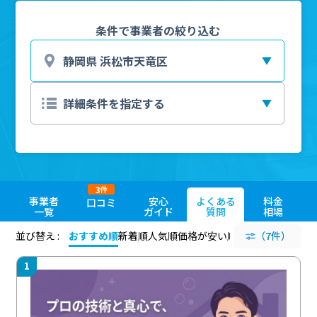
条件で事業者の絞り込む
3
件
事業者
安心
よくある
料金
口コミ
一覧
ガイド
質問
相場
並び替え :
おすすめ順
新着順
人気順
価格が安い順
評価が高い順
（7件）
評価
1