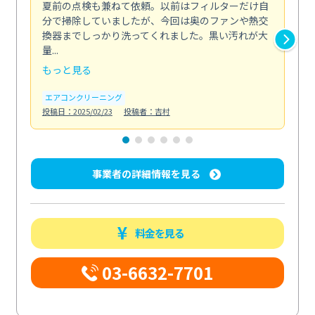
夏前の点検も兼ねて依頼。以前はフィルターだけ自
掃
分で掃除していましたが、今回は奥のファンや熱交
た
換器までしっかり洗ってくれました。黒い汚れが大
キ
量...
安...
もっと見る
も
エアコンクリーニング
お
投稿日：2025/02/23
投稿者：吉村
投稿日
事業者の詳細情報を見る
料金を見る
03-6632-7701