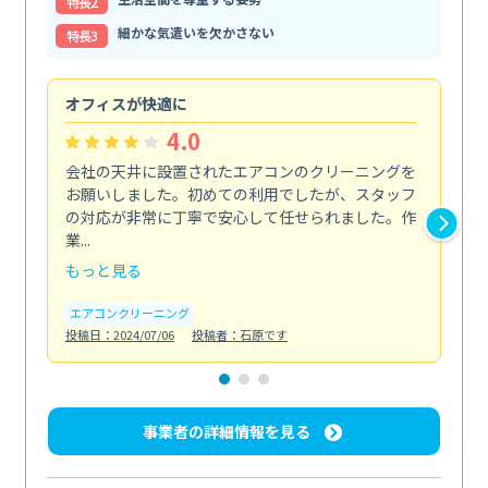
特⻑2
細かな気遣いを欠かさない
特⻑3
オフィスが快適に
納
4.0
会社の天井に設置されたエアコンのクリーニングを
浴
お願いしました。初めての利用でしたが、スタッフ
終
の対応が非常に丁寧で安心して任せられました。作
き
業...
し...
もっと見る
も
エアコンクリーニング
お
投稿日：2024/07/06
投稿者：石原です
投稿日
事業者の詳細情報を見る