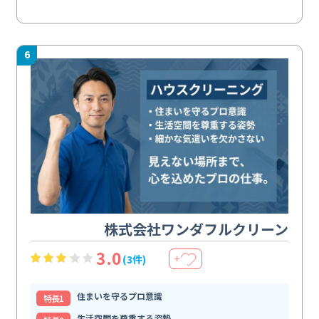
6
株式会社ワンダフルクリーン
3.0
(3件)
＋
住まいを守るプロ意識
特⻑1
生活空間を尊重する姿勢