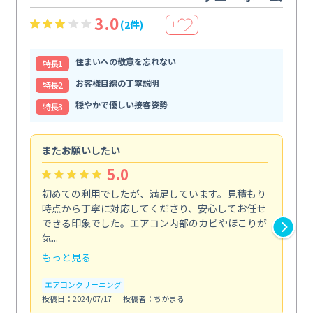
3.0
(2件)
＋
住まいへの敬意を忘れない
特⻑1
お客様目線の丁寧説明
特⻑2
穏やかで優しい接客姿勢
特⻑3
またお願いしたい
仕
5.0
初めての利用でしたが、満足しています。見積もり
エ
時点から丁寧に対応してくださり、安心してお任せ
ー
できる印象でした。エアコン内部のカビやほこりが
で
気...
エ
もっと見る
投稿日
エアコンクリーニング
投稿日：2024/07/17
投稿者：ちかまる