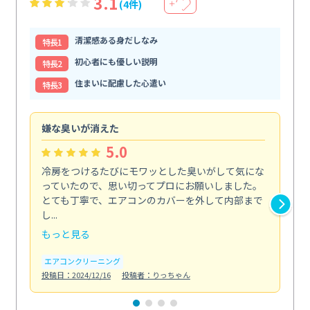
3.1
(4件)
＋
清潔感ある身だしなみ
特⻑1
初心者にも優しい説明
特⻑2
住まいに配慮した心遣い
特⻑3
嫌な臭いが消えた
頼
5.0
冷房をつけるたびにモワッとした臭いがして気にな
毎
っていたので、思い切ってプロにお願いしました。
し
とても丁寧で、エアコンのカバーを外して内部まで
口
し...
な...
もっと見る
も
エアコンクリーニング
水
投稿日：2024/12/16
投稿者：りっちゃん
投稿日