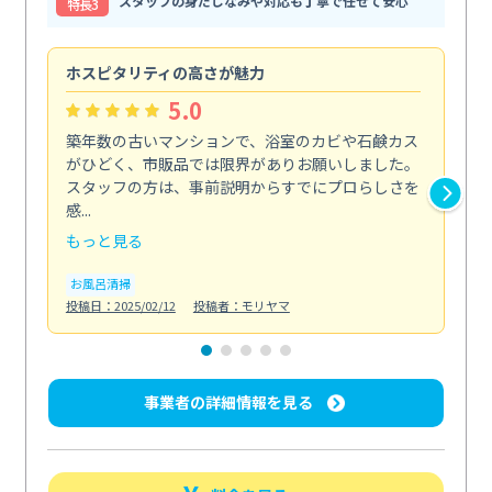
スタッフの身だしなみや対応も丁寧で任せて安心
特⻑3
ホスピタリティの高さが魅力
法
5.0
築年数の古いマンションで、浴室のカビや石鹸カス
会
がひどく、市販品では限界がありお願いしました。
し
スタッフの方は、事前説明からすでにプロらしさを
あ
感...
い...
もっと見る
も
お風呂清掃
ト
投稿日：2025/02/12
投稿者：モリヤマ
投稿日
事業者の詳細情報を見る