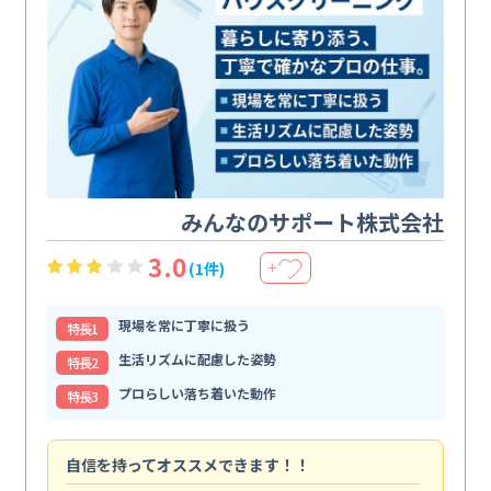
みんなのサポート株式会社
3.0
(1件)
＋
現場を常に丁寧に扱う
特⻑1
生活リズムに配慮した姿勢
特⻑2
プロらしい落ち着いた動作
特⻑3
自信を持ってオススメできます！！