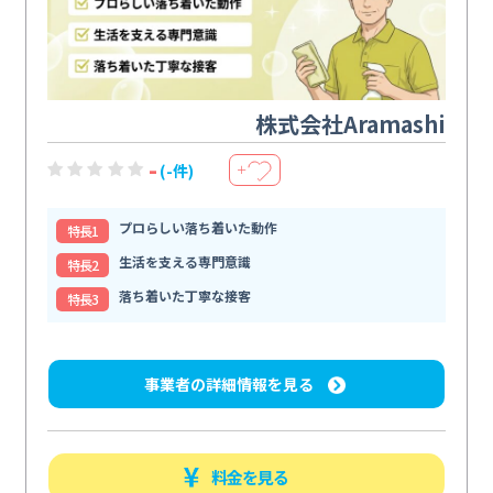
株式会社Aramashi
-
(-件)
＋
プロらしい落ち着いた動作
特⻑1
生活を支える専門意識
特⻑2
落ち着いた丁寧な接客
特⻑3
事業者の詳細情報を見る
料金を見る