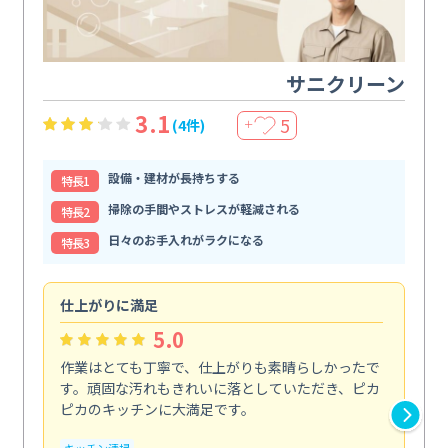
サニクリーン
3.1
5
(4件)
＋
設備・建材が長持ちする
特⻑1
掃除の手間やストレスが軽減される
特⻑2
日々のお手入れがラクになる
特⻑3
仕上がりに満足
親
5.0
作業はとても丁寧で、仕上がりも素晴らしかったで
ス
す。頑固な汚れもきれいに落としていただき、ピカ
説
ピカのキッチンに大満足です。
の
い...
キッチン清掃