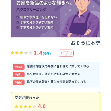
おそうじ本舗
3.4
2
(9件)
＋
店舗は閉店後の時間に合わせて作業してくれる
特⻑1
張り替えずに壁紙の汚れを染色で直せる
特⻑2
靴下の履き替えや養生まで気を配ってくれる
特⻑3
空気が変わった
浴
4.0