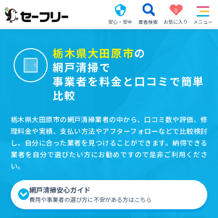
0
安心・安全
業者検索
お気に入り
メニュー
栃木県大田原市
の
網戸清掃で
事業者を料金と口コミで簡単
比較
栃木県大田原市の網戸清掃業者の中から、口コミ数や評価、修
理料金や実績、支払い方法やアフターフォローなどで比較検討
し、自分に合った業者を見つけることができます。納得できる
業者を自分で選びたい方にお勧めですので是非ご利用くださ
い。
網戸清掃安心ガイド
費用や事業者の選び方に不安がある方はこちら