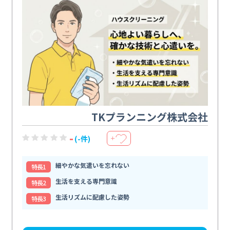
TKプランニング株式会社
-
(-件)
＋
細やかな気遣いを忘れない
特⻑1
生活を支える専門意識
特⻑2
生活リズムに配慮した姿勢
特⻑3