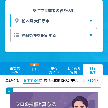
条件で事業者の絞り込む
3
件
事業者
安心
よくある
料金
口コミ
一覧
ガイド
質問
相場
並び替え :
おすすめ順
新着順
人気順
価格が安い順
評価が高い順
（12件）
評価
1