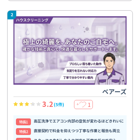
2
ベアーズ
3.2
1
(5件)
＋
高圧洗浄でエアコン内部の空気が変わるほどきれいに
特⻑1
直接契約で料金を抑えつつ丁寧な作業と報告も両立
特⻑2