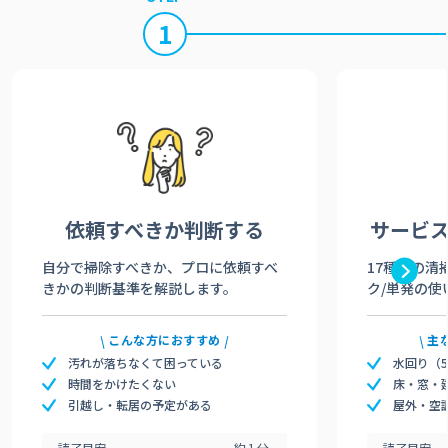
1
依頼すべきか
判断する
サービ
自分で掃除すべきか、プロに依頼すべ
17種類の清
きかの判断基準を解説します。
ク/単発の使
こんな方におすすめ
主
汚れが落ちなくて困っている
水回り（
時間をかけたくない
床・窓・
引越し・転居の予定がある
屋外・空
読了目安
約1分
読了目安