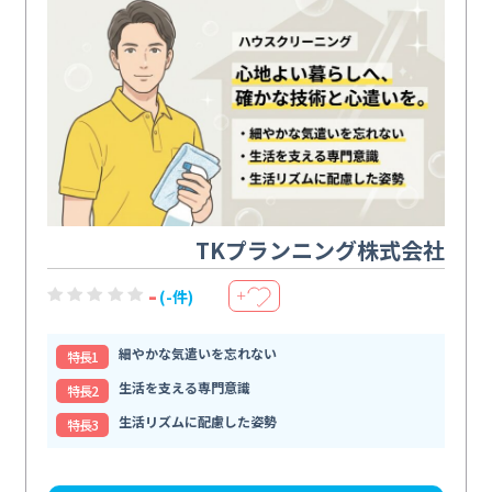
TKプランニング株式会社
-
(-件)
＋
細やかな気遣いを忘れない
特⻑1
生活を支える専門意識
特⻑2
生活リズムに配慮した姿勢
特⻑3