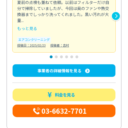
夏前の点検も兼ねて依頼。以前はフィルターだけ自
掃
分で掃除していましたが、今回は奥のファンや熱交
た
換器までしっかり洗ってくれました。黒い汚れが大
キ
量...
安...
もっと見る
も
エアコンクリーニング
お
投稿日：2025/02/23
投稿者：吉村
投稿日
事業者の詳細情報を見る
料金を見る
03-6632-7701