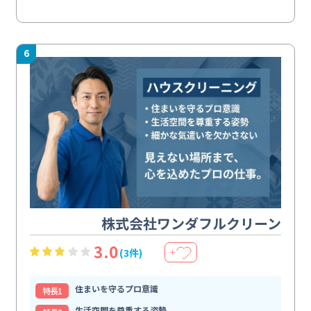
6
株式会社ワンダフルクリーン
3.0
(3件)
＋
住まいを守るプロ意識
特⻑1
生活空間を尊重する姿勢