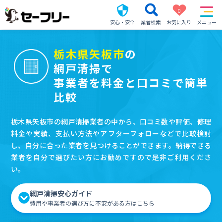
0
安心・安全
業者検索
お気に入り
メニュー
栃木県矢板市
の
網戸清掃で
事業者を料金と口コミで簡単
比較
栃木県矢板市の網戸清掃業者の中から、口コミ数や評価、修理
料金や実績、支払い方法やアフターフォローなどで比較検討
し、自分に合った業者を見つけることができます。納得できる
業者を自分で選びたい方にお勧めですので是非ご利用くださ
い。
網戸清掃安心ガイド
費用や事業者の選び方に不安がある方はこちら