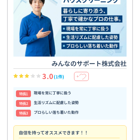
みんなのサポート株式会社
3.0
(1件)
＋
現場を常に丁寧に扱う
特⻑1
生活リズムに配慮した姿勢
特⻑2
プロらしい落ち着いた動作
特⻑3
自信を持ってオススメできます！！