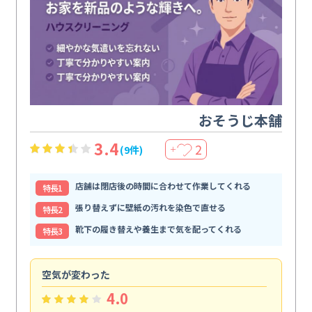
おそうじ本舗
3.4
2
(9件)
＋
店舗は閉店後の時間に合わせて作業してくれる
特⻑1
張り替えずに壁紙の汚れを染色で直せる
特⻑2
靴下の履き替えや養生まで気を配ってくれる
特⻑3
空気が変わった
浴
4.0