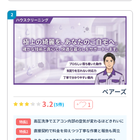
2
ベアーズ
3.2
1
(5件)
＋
高圧洗浄でエアコン内部の空気が変わるほどきれいに
特⻑1
直接契約で料金を抑えつつ丁寧な作業と報告も両立
特⻑2