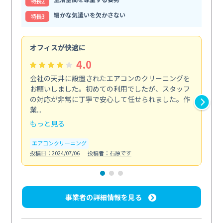
特⻑2
細かな気遣いを欠かさない
特⻑3
オフィスが快適に
納
4.0
会社の天井に設置されたエアコンのクリーニングを
浴
お願いしました。初めての利用でしたが、スタッフ
終
の対応が非常に丁寧で安心して任せられました。作
き
業...
し...
もっと見る
も
エアコンクリーニング
お
投稿日：2024/07/06
投稿者：石原です
投稿日
事業者の詳細情報を見る