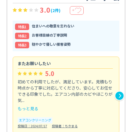
3.0
(2件)
＋
住まいへの敬意を忘れない
特⻑1
お客様目線の丁寧説明
特⻑2
穏やかで優しい接客姿勢
特⻑3
またお願いしたい
仕
5.0
初めての利用でしたが、満足しています。見積もり
エ
時点から丁寧に対応してくださり、安心してお任せ
ー
できる印象でした。エアコン内部のカビやほこりが
で
気...
エ
もっと見る
投稿日
エアコンクリーニング
投稿日：2024/07/17
投稿者：ちかまる