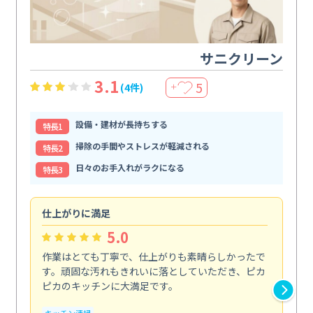
サニクリーン
3.1
5
(4件)
＋
設備・建材が長持ちする
特⻑1
掃除の手間やストレスが軽減される
特⻑2
日々のお手入れがラクになる
特⻑3
仕上がりに満足
親
5.0
作業はとても丁寧で、仕上がりも素晴らしかったで
ス
す。頑固な汚れもきれいに落としていただき、ピカ
説
ピカのキッチンに大満足です。
の
い...
キッチン清掃