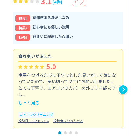
3.1
(4件)
＋
清潔感ある身だしなみ
特⻑1
初心者にも優しい説明
特⻑2
住まいに配慮した心遣い
特⻑3
嫌な臭いが消えた
頼
5.0
冷房をつけるたびにモワッとした臭いがして気にな
毎
っていたので、思い切ってプロにお願いしました。
し
とても丁寧で、エアコンのカバーを外して内部まで
口
し...
な...
もっと見る
も
エアコンクリーニング
水
投稿日：2024/12/16
投稿者：りっちゃん
投稿日