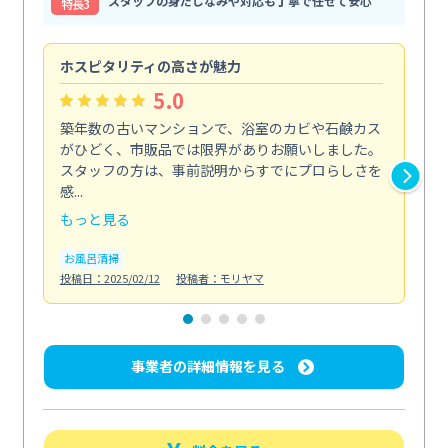
スタッフの身だしなみや対応も丁寧で任せて安心
特⻑3
ホスピタリティの高さが魅力
法
5.0
築年数の古いマンションで、浴室のカビや石鹸カス
会
がひどく、市販品では限界がありお願いしました。
し
スタッフの方は、事前説明からすでにプロらしさを
あ
感...
い...
もっと見る
も
お風呂清掃
ト
投稿日：2025/02/12
投稿者：モリヤマ
投稿日
事業者の詳細情報を見る