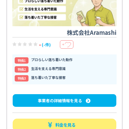
株式会社Aramashi
-
(-件)
＋
プロらしい落ち着いた動作
特⻑1
生活を支える専門意識
特⻑2
落ち着いた丁寧な接客
特⻑3
事業者の詳細情報を見る
料金を見る