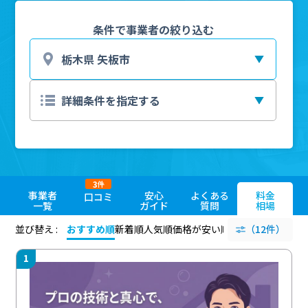
条件で事業者の絞り込む
3
件
事業者
安心
よくある
料金
口コミ
一覧
ガイド
質問
相場
並び替え :
おすすめ順
新着順
人気順
価格が安い順
評価が高い順
（12件）
評価
1