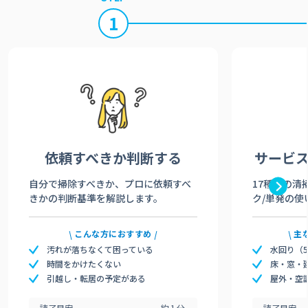
1
依頼すべきか
判断する
サービ
自分で掃除すべきか、プロに依頼すべ
17種類の清
きかの判断基準を解説します。
ク/単発の使
こんな方におすすめ
主
汚れが落ちなくて困っている
水回り（
時間をかけたくない
床・窓・
引越し・転居の予定がある
屋外・空
読了目安
約1分
読了目安