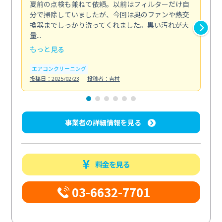
夏前の点検も兼ねて依頼。以前はフィルターだけ自
掃
分で掃除していましたが、今回は奥のファンや熱交
た
換器までしっかり洗ってくれました。黒い汚れが大
キ
量...
安...
もっと見る
も
エアコンクリーニング
お
投稿日：2025/02/23
投稿者：吉村
投稿日
事業者の詳細情報を見る
料金を見る
03-6632-7701