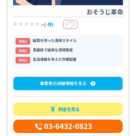
おそうじ革命
-
(-件)
＋
誠意を持った清掃スタイル
特⻑1
真面目で誠実な清掃態度
特⻑2
生活導線を考えた作業配慮
特⻑3
事業者の詳細情報を見る
料金を見る
03-6432-0823