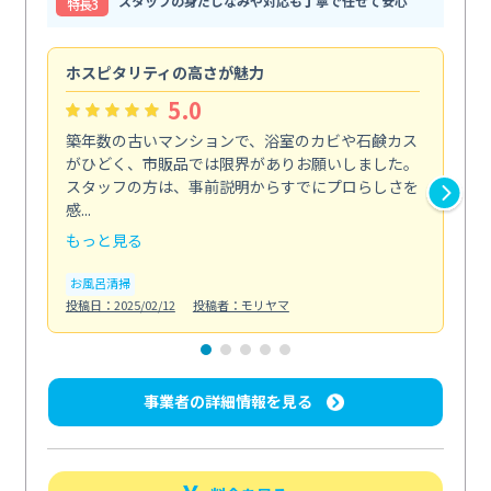
スタッフの身だしなみや対応も丁寧で任せて安心
特⻑3
ホスピタリティの高さが魅力
法
5.0
築年数の古いマンションで、浴室のカビや石鹸カス
会
がひどく、市販品では限界がありお願いしました。
し
スタッフの方は、事前説明からすでにプロらしさを
あ
感...
い...
もっと見る
も
お風呂清掃
ト
投稿日：2025/02/12
投稿者：モリヤマ
投稿日
事業者の詳細情報を見る