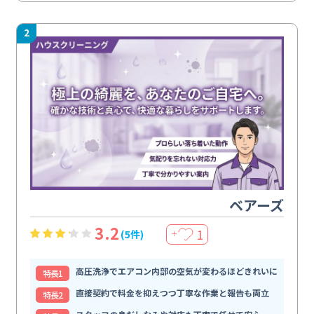
2
ベアーズ
3.2
1
(5件)
＋
高圧洗浄でエアコン内部の空気が変わるほどきれいに
特⻑1
直接契約で料金を抑えつつ丁寧な作業と報告も両立
特⻑2