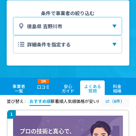
条件で事業者の絞り込む
3
件
事業者
安心
よくある
料金
口コミ
一覧
ガイド
質問
相場
並び替え :
おすすめ順
新着順
人気順
価格が安い順
評価が高い順
（6件）
評価
1