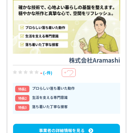
株式会社Aramashi
-
(-件)
＋
プロらしい落ち着いた動作
特⻑1
生活を支える専門意識
特⻑2
落ち着いた丁寧な接客
特⻑3
事業者の詳細情報を見る