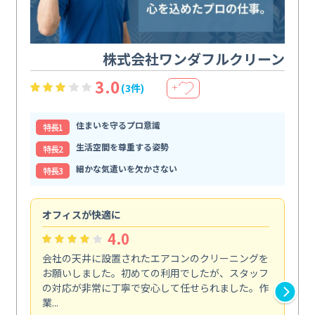
株式会社ワンダフルクリーン
3.0
(3件)
＋
住まいを守るプロ意識
特⻑1
生活空間を尊重する姿勢
特⻑2
細かな気遣いを欠かさない
特⻑3
オフィスが快適に
納
4.0
会社の天井に設置されたエアコンのクリーニングを
浴
お願いしました。初めての利用でしたが、スタッフ
終
の対応が非常に丁寧で安心して任せられました。作
き
業...
し...