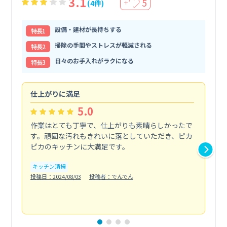
3.1
5
(4件)
＋
設備・建材が長持ちする
特⻑1
掃除の手間やストレスが軽減される
特⻑2
日々のお手入れがラクになる
特⻑3
仕上がりに満足
親
5.0
作業はとても丁寧で、仕上がりも素晴らしかったで
ス
す。頑固な汚れもきれいに落としていただき、ピカ
説
ピカのキッチンに大満足です。
の
い...
キッチン清掃
も
投稿日：2024/08/03
投稿者：でんでん
エ
投稿日