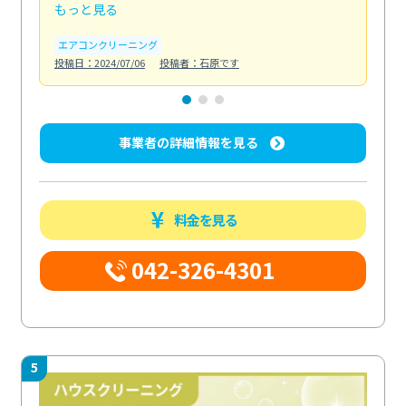
もっと見る
も
エアコンクリーニング
お
投稿日：2024/07/06
投稿者：石原です
投稿日
事業者の詳細情報を見る
料金を見る
042-326-4301
5