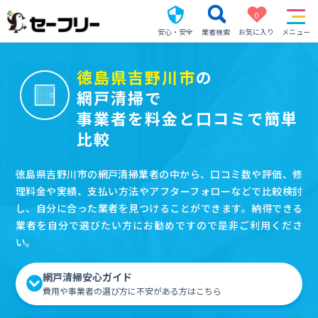
0
安心・安全
業者検索
お気に入り
メニュー
徳島県吉野川市
の
網戸清掃で
事業者を料金と口コミで簡単
比較
徳島県吉野川市の網戸清掃業者の中から、口コミ数や評価、修
理料金や実績、支払い方法やアフターフォローなどで比較検討
し、自分に合った業者を見つけることができます。納得できる
業者を自分で選びたい方にお勧めですので是非ご利用くださ
い。
網戸清掃安心ガイド
費用や事業者の選び方に不安がある方はこちら