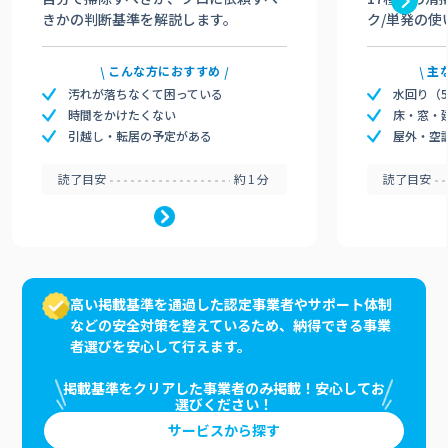
きかの判断基準を解説します。
ク/単発の使
こんな方におすすめ
主
汚れが落ちなくて困っている
水回り（
時間をかけたくない
床・窓・
引越し・転居の予定がある
屋外・空
読了目安
約1分
読了目安
高い掲載基準を通過した認定事業者やサポート体制
などの安全対策を整えているため、納得できる事業
者選びを安心して行えます。
掲載基準をクリアした事業者のみ掲載！安心してお
選びください！
サービスから探す