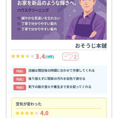
おそうじ本舗
3.4
2
(9件)
＋
店舗は閉店後の時間に合わせて作業してくれる
特⻑1
張り替えずに壁紙の汚れを染色で直せる
特⻑2
靴下の履き替えや養生まで気を配ってくれる
特⻑3
空気が変わった
浴
4.0