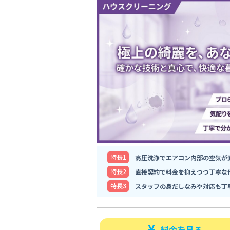
特⻑1
高圧洗浄でエアコン内部の空気が
特⻑2
直接契約で料金を抑えつつ丁寧な
特⻑3
スタッフの身だしなみや対応も丁
料金を見る