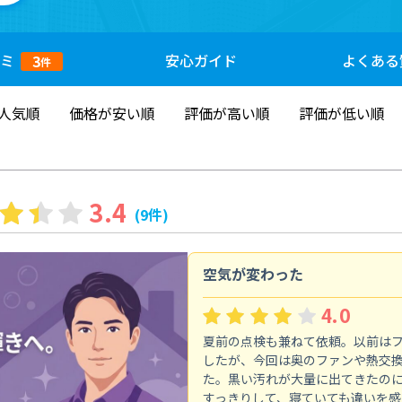
ミ
安心
ガイド
よくある
3
件
人気順
価格が安い順
評価が高い順
評価が低い順
3.4
(9件)
空気が変わった
4.0
夏前の点検も兼ねて依頼。以前は
したが、今回は奥のファンや熱交
た。黒い汚れが大量に出てきたの
すっきりして、寝ていても違いを感