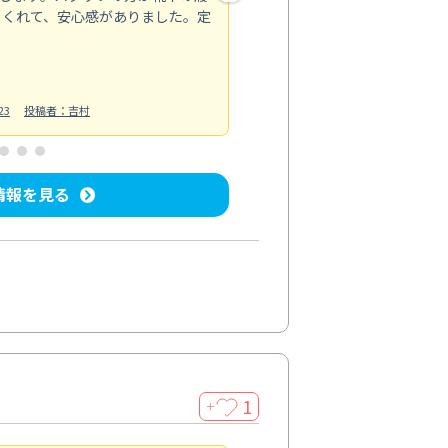
てくれて、安心感がありました。定
お風呂清掃
投稿日：2025/02/12
投
23
投稿者：吉村
情報を見る
1
＋