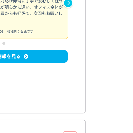
の対応が非常に丁寧で安心して任せ
もスムーズに進行。頑固な汚れ
風が明らかに違い、オフィス全体が
生まれ変わりました。料金も納
社員からも好評で、次回もお願いし
ています。
お風呂清掃
投稿日：2024/06/18
投
06
投稿者：石原です
情報を見る