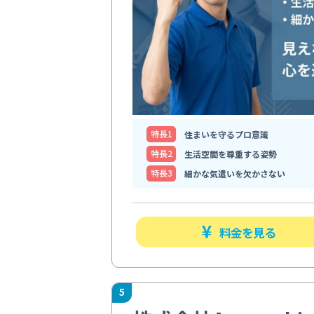
特⻑1
住まいを守るプロ意識
特⻑2
生活空間を尊重する姿勢
特⻑3
細かな気遣いを欠かさない
料金を見る
5