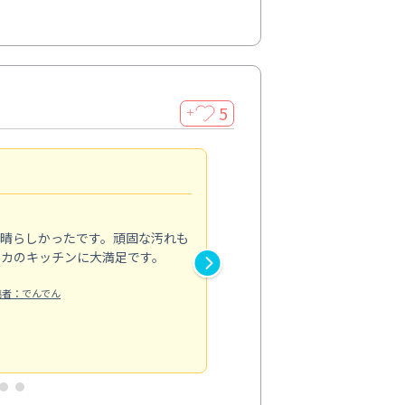
5
＋
親切で丁寧な作業
5.0
素晴らしかったです。頑固な汚れも
スタッフの方は非常に親切で、
ピカのキッチンに大満足です。
き安心感がありました。エアコ
り快適に感じています。丁寧な
稿者：でんでん
エアコンクリーニング
投稿日：2024/