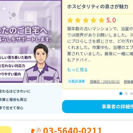
ホスピタリティの高さが魅力
5.0
築年数の古いマンションで、浴室
では限界がありお願いしました。
にプロらしさを感じさせ、どの汚
くれました。作業中も、浴槽のエ
業されていました。最後に一緒に
もアドバイ...
もっと見る
お風呂清掃
投稿日：2025/02/12
投稿
変わるほどきれいに
作業と報告も両立
事業者の詳細
寧で任せて安心
03-5640-0211