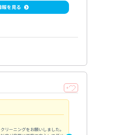
情報を見る
＋
納得のサービス
5.0
のクリーニングをお願いしました。
浴室の清掃を依頼しました。ス