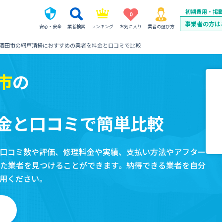
初期費用・掲
0
事業者の方は
安心・安全
業者検索
ランキング
お気に入り
業者の選び方
酒田市の網戸清掃におすすめの業者を料金と口コミで比較
市
の
金と口コミで簡単比較
口コミ数や評価、修理料金や実績、支払い方法やアフター
た業者を見つけることができます。納得できる業者を自分
用ください。