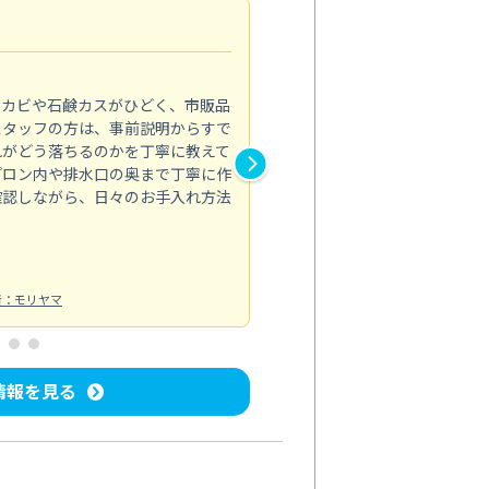
法人利用
5.0
のカビや石鹸カスがひどく、市販品
会社のトイレと洗面台清掃をス
スタッフの方は、事前説明からすで
てはオフィス対応が雑なところ
れがどう落ちるのかを丁寧に教えて
なみから言葉遣い、作業マナー
プロン内や排水口の奥まで丁寧に作
心して任せられました。
確認しながら、日々のお手入れ方法
トイレ清掃
投稿日：2024/09/09
投
者：モリヤマ
情報を見る