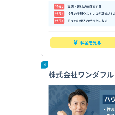
特⻑1
設備・建材が長持ちする
特⻑2
掃除の手間やストレスが軽減され
特⻑3
日々のお手入れがラクになる
料金を見る
4
株式会社ワンダフル