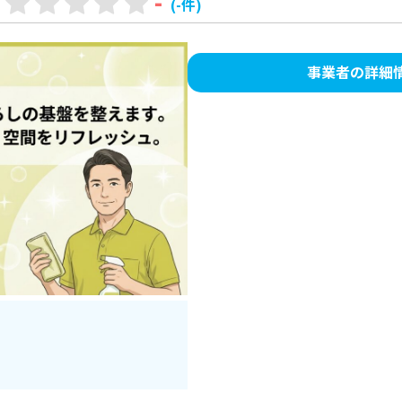
-
(-件)
事業者の詳細