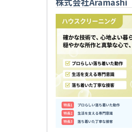
株式会社Aramashi
特⻑1
プロらしい落ち着いた動作
特⻑2
生活を支える専門意識
特⻑3
落ち着いた丁寧な接客