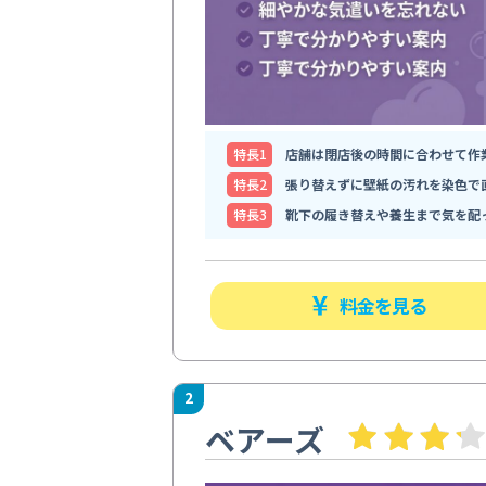
特⻑1
店舗は閉店後の時間に合わせて作
特⻑2
張り替えずに壁紙の汚れを染色で
特⻑3
靴下の履き替えや養生まで気を配
料金を見る
2
ベアーズ