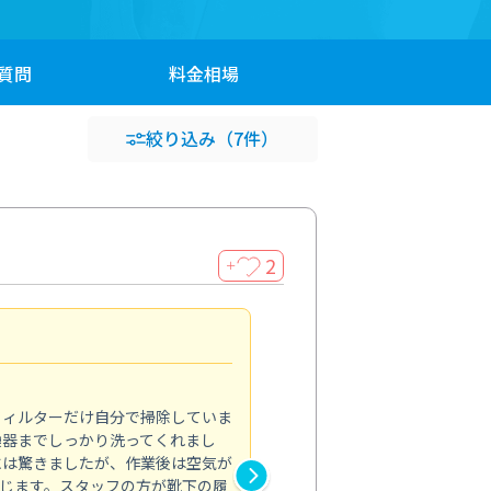
質問
料金
相場
絞り込み
（7件）
2
＋
浴室が明るく
5.0
フィルターだけ自分で掃除していま
掃除しても取れなかったカビや
換器までしっかり洗ってくれまし
がプロ。浴室が明るく感じるほ
には驚きましたが、作業後は空気が
の説明も丁寧で安心できました
じます。スタッフの方が靴下の履
と気分も全然違います。