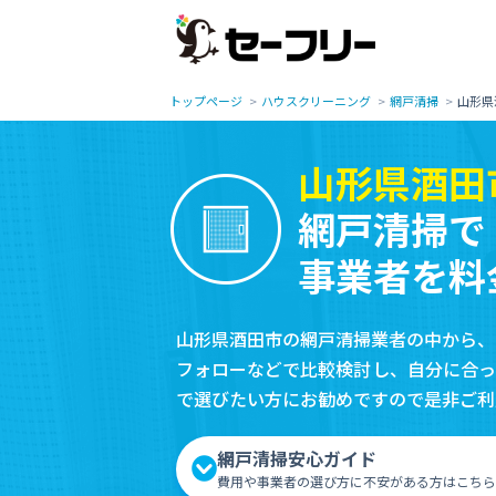
トップページ
ハウスクリーニング
網戸清掃
山形県
山形県酒田
網戸清掃で
事業者を料
山形県酒田市の網戸清掃業者の中から、
フォローなどで比較検討し、自分に合っ
で選びたい方にお勧めですので是非ご利
網戸清掃安心ガイド
費用や事業者の選び方に不安がある方はこちら