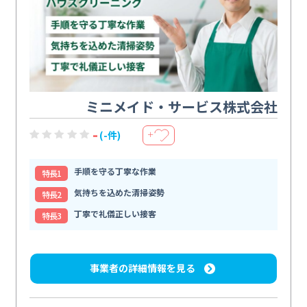
ミニメイド・サービス株式会社
-
(-件)
＋
手順を守る丁寧な作業
特⻑1
気持ちを込めた清掃姿勢
特⻑2
丁寧で礼儀正しい接客
特⻑3
事業者の詳細情報を見る