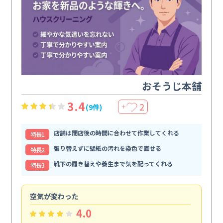
おそうじ本舗
3.4
2
(9件)
＋
店舗は閉店後の時間に合わせて作業してくれる
特⻑1
張り替えずに壁紙の汚れを染色で直せる
特⻑2
靴下の履き替えや養生まで気を配ってくれる
特⻑3
空気が変わった
浴
4.0