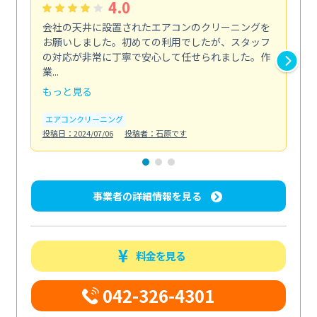
4.0
会社の天井に設置されたエアコンのクリーニングを
浴
お願いしました。初めての利用でしたが、スタッフ
終
の対応が非常に丁寧で安心して任せられました。作
き
業...
し...
もっと見る
も
エアコンクリーニング
お
投稿日：2024/07/06
投稿者：石原です
投稿日
事業者の詳細情報を見る
料金を見る
042-326-4301