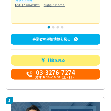
も
投稿日：2024/08/03
投稿者：でんでん
エ
投稿日
事業者の詳細情報を見る
料金を見る
03-3276-7274
受付10:00〜16:00（土・日・...
5