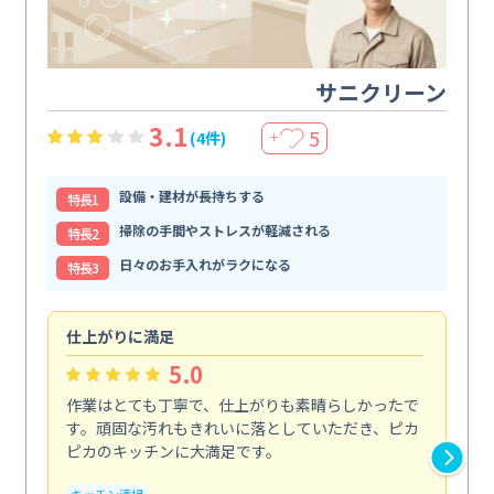
サニクリーン
3.1
5
(4件)
＋
設備・建材が長持ちする
特⻑1
掃除の手間やストレスが軽減される
特⻑2
日々のお手入れがラクになる
特⻑3
仕上がりに満足
親
5.0
作業はとても丁寧で、仕上がりも素晴らしかったで
ス
す。頑固な汚れもきれいに落としていただき、ピカ
説
ピカのキッチンに大満足です。
の
い...
キッチン清掃