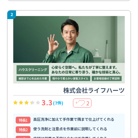
2
株式会社ライフハーツ
3.3
2
(7件)
＋
高圧洗浄に加えて手作業で隅まで仕上げてくれる
特⻑1
使う洗剤と注意点を作業前に説明してくれる
特⻑2