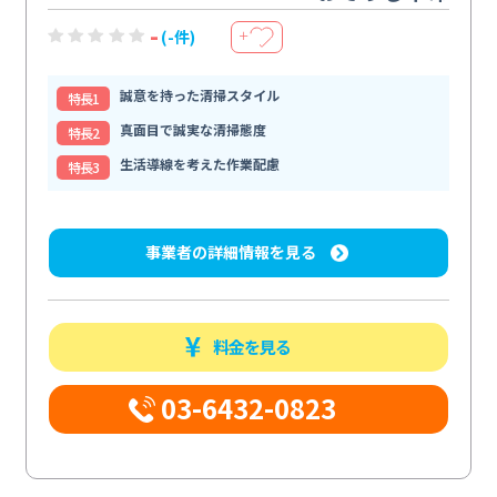
-
(-件)
＋
誠意を持った清掃スタイル
特⻑1
真面目で誠実な清掃態度
特⻑2
生活導線を考えた作業配慮
特⻑3
事業者の詳細情報を見る
料金を見る
03-6432-0823