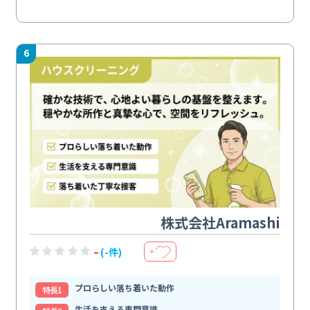
6
株式会社Aramashi
-
(-件)
＋
プロらしい落ち着いた動作
特⻑1
生活を支える専門意識