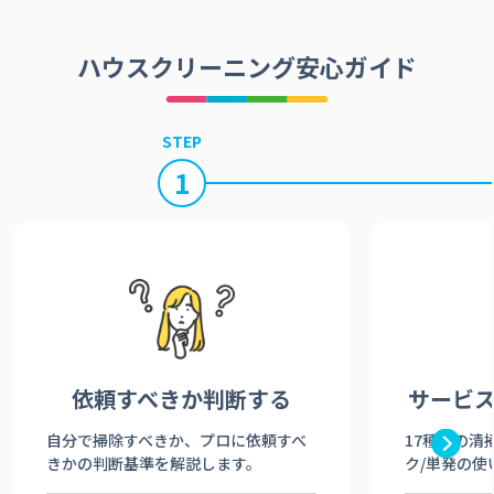
ハウスクリーニング安心ガイド
STEP
1
依頼すべきか
判断する
サービ
自分で掃除すべきか、プロに依頼すべ
17種類の清
きかの判断基準を解説します。
ク/単発の使