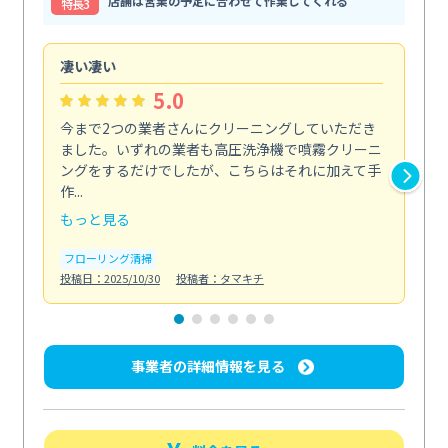
店舗は営業の予定に合わせて作業してくれる
特⻑3
凄い凄い
初
5.0
今まで2つの業者さんにクリーニングしていただき
ハ
ました。いずれの業者も高圧洗浄機で噴霧クリーニ
の
ングをするだけでしたが、こちらはそれに加えて手
し
作...
ラ...
もっと見る
も
フローリング清掃
屋
投稿日：2025/10/30
投稿者：タマキチ
投稿日
事業者の詳細情報を見る