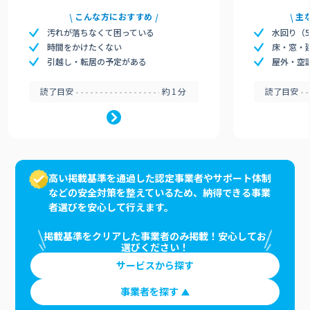
こんな方におすすめ
主
汚れが落ちなくて困っている
水回り（
時間をかけたくない
床・窓・
引越し・転居の予定がある
屋外・空
読了目安
約1分
読了目安
高い掲載基準を通過した認定事業者やサポート体制
などの安全対策を整えているため、納得できる事業
者選びを安心して行えます。
掲載基準をクリアした事業者のみ掲載！安心してお
選びください！
サービスから探す
事業者を探す