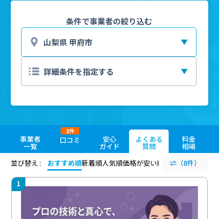
条件で事業者の絞り込む
3
件
事業者
安心
よくある
料金
口コミ
一覧
ガイド
質問
相場
並び替え :
おすすめ順
新着順
人気順
価格が安い順
評価が高い順
（8件）
評価
1