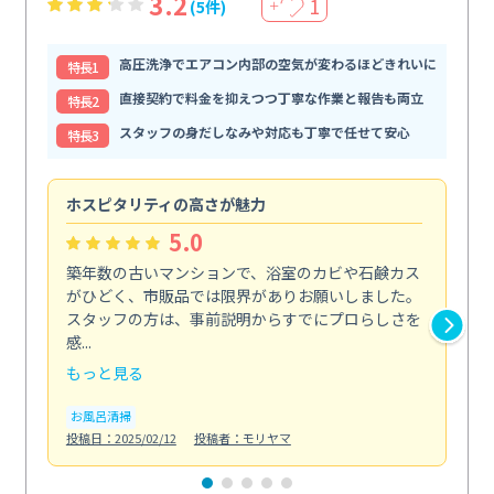
3.2
1
(5件)
＋
高圧洗浄でエアコン内部の空気が変わるほどきれいに
特⻑1
直接契約で料金を抑えつつ丁寧な作業と報告も両立
特⻑2
スタッフの身だしなみや対応も丁寧で任せて安心
特⻑3
ホスピタリティの高さが魅力
法
5.0
築年数の古いマンションで、浴室のカビや石鹸カス
会
がひどく、市販品では限界がありお願いしました。
し
スタッフの方は、事前説明からすでにプロらしさを
あ
感...
い...
もっと見る
も
お風呂清掃
ト
投稿日：2025/02/12
投稿者：モリヤマ
投稿日