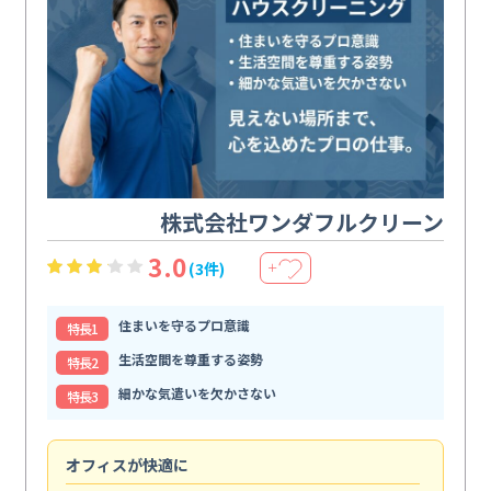
株式会社ワンダフルクリーン
3.0
(3件)
＋
住まいを守るプロ意識
特⻑1
生活空間を尊重する姿勢
特⻑2
細かな気遣いを欠かさない
特⻑3
オフィスが快適に
納