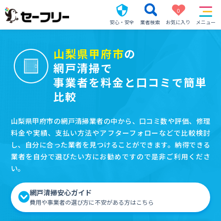
0
安心・安全
業者検索
お気に入り
メニュー
山梨県甲府市
の
網戸清掃で
事業者を料金と口コミで簡単
比較
山梨県甲府市の網戸清掃業者の中から、口コミ数や評価、修理
料金や実績、支払い方法やアフターフォローなどで比較検討
し、自分に合った業者を見つけることができます。納得できる
業者を自分で選びたい方にお勧めですので是非ご利用くださ
い。
網戸清掃安心ガイド
費用や事業者の選び方に不安がある方はこちら