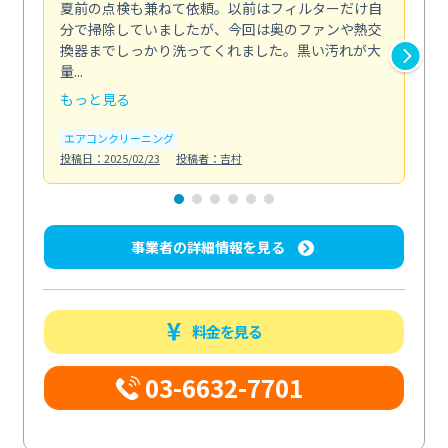
夏前の点検も兼ねて依頼。以前はフィルターだけ自
掃
分で掃除していましたが、今回は奥のファンや熱交
た
換器までしっかり洗ってくれました。黒い汚れが大
キ
量...
安...
もっと見る
も
エアコンクリーニング
お
投稿日：2025/02/23
投稿者：吉村
投稿日
事業者の詳細情報を見る
料金を見る
03-6632-7701