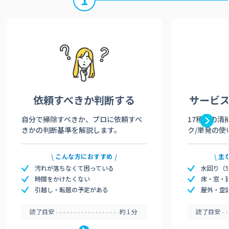
依頼すべきか
判断する
サービ
自分で掃除すべきか、プロに依頼すべ
17種類の清
きかの判断基準を解説します。
ク/単発の使
こんな方におすすめ
主
汚れが落ちなくて困っている
水回り（
時間をかけたくない
床・窓・
引越し・転居の予定がある
屋外・空
読了目安
約1分
読了目安