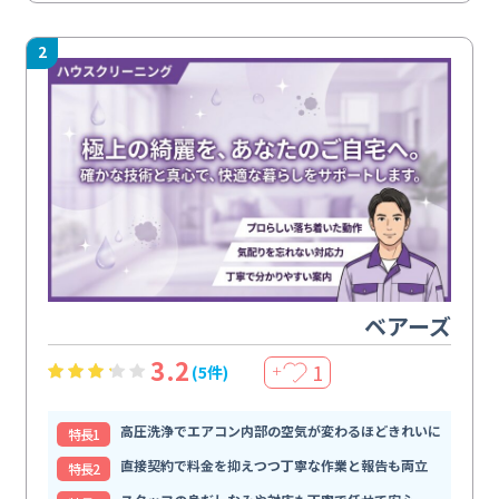
2
ベアーズ
3.2
1
(5件)
＋
高圧洗浄でエアコン内部の空気が変わるほどきれいに
特⻑1
直接契約で料金を抑えつつ丁寧な作業と報告も両立
特⻑2