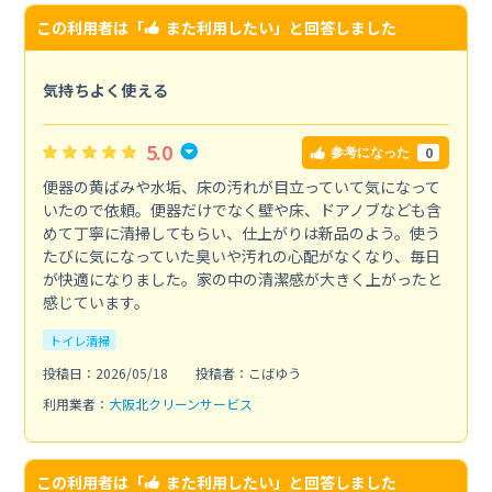
この利用者は「
また利用したい
」と回答しました
気持ちよく使える
5.0
0
参考になった
便器の黄ばみや水垢、床の汚れが目立っていて気になって
いたので依頼。便器だけでなく壁や床、ドアノブなども含
めて丁寧に清掃してもらい、仕上がりは新品のよう。使う
たびに気になっていた臭いや汚れの心配がなくなり、毎日
が快適になりました。家の中の清潔感が大きく上がったと
感じています。
トイレ清掃
投稿日：2026/05/18
投稿者：こばゆう
利用業者：
大阪北クリーンサービス
この利用者は「
また利用したい
」と回答しました