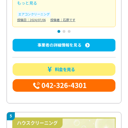
もっと見る
も
エアコンクリーニング
お
投稿日：2024/07/06
投稿者：石原です
投稿日
事業者の詳細情報を見る
料金を見る
042-326-4301
5