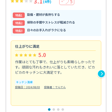
3.1
5
(4件)
＋
設備・建材が長持ちする
特⻑1
掃除の手間やストレスが軽減される
特⻑2
日々のお手入れがラクになる
特⻑3
仕上がりに満足
親
5.0
作業はとても丁寧で、仕上がりも素晴らしかったで
ス
す。頑固な汚れもきれいに落としていただき、ピカ
説
ピカのキッチンに大満足です。
の
い...
キッチン清掃
も
投稿日：2024/08/03
投稿者：でんでん
エ
投稿日