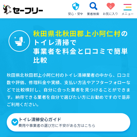
0
安心・安全
業者検索
お気に入り
メニュー
秋田県北秋田郡上小阿仁村
の
トイレ清掃で
事業者を料金と口コミで簡単
比較
秋田県北秋田郡上小阿仁村のトイレ清掃業者の中から、口コミ
数や評価、修理料金や実績、支払い方法やアフターフォローな
どで比較検討し、自分に合った業者を見つけることができま
す。納得できる業者を自分で選びたい方にお勧めですので是非
ご利用ください。
トイレ清掃安心ガイド
費用や事業者の選び方に不安がある方はこちら