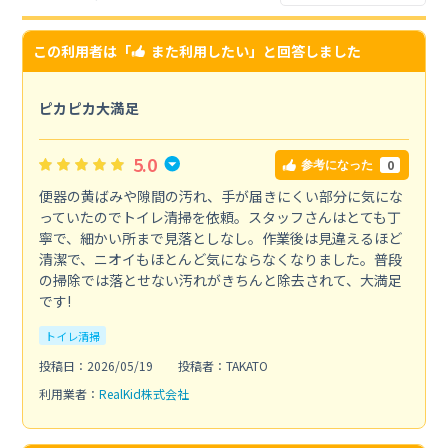
この利用者は「
また利用したい
」と回答しました
ピカピカ大満足
5.0
0
参考になった
便器の黄ばみや隙間の汚れ、手が届きにくい部分に気にな
っていたのでトイレ清掃を依頼。スタッフさんはとても丁
寧で、細かい所まで見落としなし。作業後は見違えるほど
清潔で、ニオイもほとんど気にならなくなりました。普段
の掃除では落とせない汚れがきちんと除去されて、大満足
です!
トイレ清掃
投稿日：2026/05/19
投稿者：TAKATO
利用業者：
RealKid株式会社