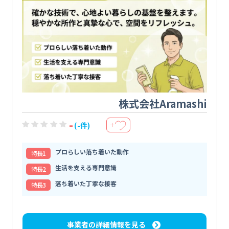
株式会社Aramashi
-
(-件)
＋
プロらしい落ち着いた動作
特⻑1
生活を支える専門意識
特⻑2
落ち着いた丁寧な接客
特⻑3
事業者の詳細情報を見る