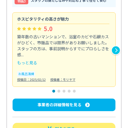
スタッフの身だしなみや対応も丁寧で任せて安心
特⻑3
ホスピタリティの高さが魅力
法
5.0
築年数の古いマンションで、浴室のカビや石鹸カス
会
がひどく、市販品では限界がありお願いしました。
し
スタッフの方は、事前説明からすでにプロらしさを
あ
感...
い...
もっと見る
も
お風呂清掃
ト
投稿日：2025/02/12
投稿者：モリヤマ
投稿日
事業者の詳細情報を見る