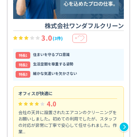
株式会社ワンダフルクリーン
3.0
(3件)
＋
住まいを守るプロ意識
特⻑1
生活空間を尊重する姿勢
特⻑2
細かな気遣いを欠かさない
特⻑3
オフィスが快適に
納
4.0
会社の天井に設置されたエアコンのクリーニングを
浴
お願いしました。初めての利用でしたが、スタッフ
終
の対応が非常に丁寧で安心して任せられました。作
き
業...
し...