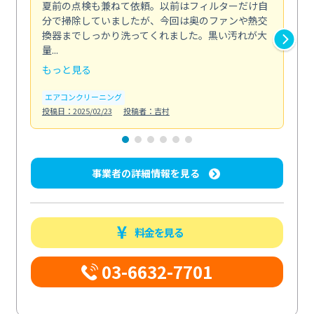
夏前の点検も兼ねて依頼。以前はフィルターだけ自
掃
分で掃除していましたが、今回は奥のファンや熱交
た
換器までしっかり洗ってくれました。黒い汚れが大
キ
量...
安...
もっと見る
も
エアコンクリーニング
お
投稿日：2025/02/23
投稿者：吉村
投稿日
事業者の詳細情報を見る
料金を見る
03-6632-7701