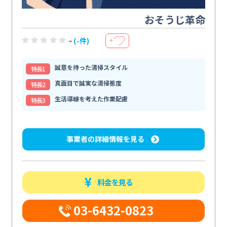
おそうじ革命
-
(-件)
＋
誠意を持った清掃スタイル
特⻑1
真面目で誠実な清掃態度
特⻑2
生活導線を考えた作業配慮
特⻑3
事業者の詳細情報を見る
料金を見る
03-6432-0823