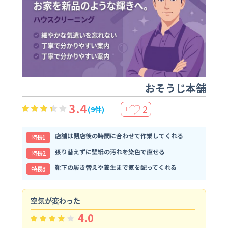
おそうじ本舗
3.4
2
(9件)
＋
店舗は閉店後の時間に合わせて作業してくれる
特⻑1
張り替えずに壁紙の汚れを染色で直せる
特⻑2
靴下の履き替えや養生まで気を配ってくれる
特⻑3
空気が変わった
浴
4.0