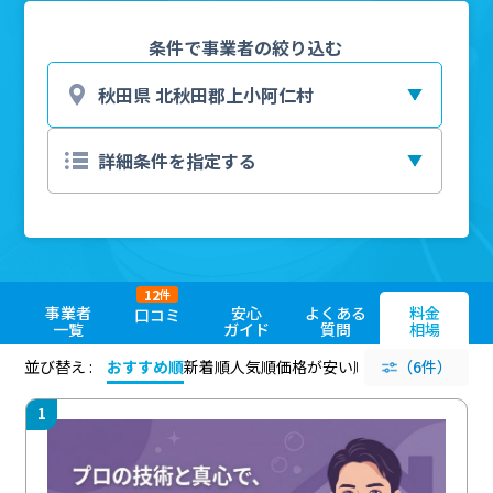
条件で事業者の絞り込む
12
件
事業者
安心
よくある
料金
口コミ
一覧
ガイド
質問
相場
並び替え :
おすすめ順
新着順
人気順
価格が安い順
評価が高い順
（6件）
評価
1