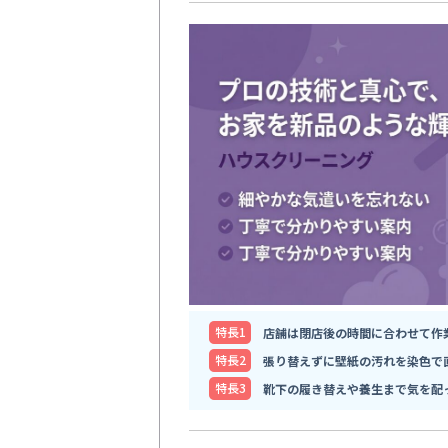
特⻑1
店舗は閉店後の時間に合わせて作
特⻑2
張り替えずに壁紙の汚れを染色で
特⻑3
靴下の履き替えや養生まで気を配