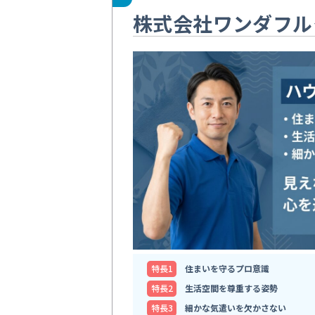
株式会社ワンダフル
特⻑1
住まいを守るプロ意識
特⻑2
生活空間を尊重する姿勢
特⻑3
細かな気遣いを欠かさない