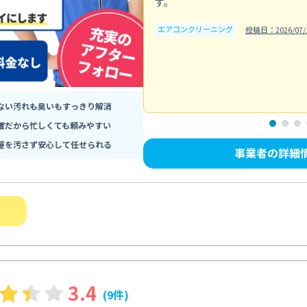
す。
エアコンクリーニング
投稿日：2026/07/
ない汚れも臭いもすっきり解消
確だから忙しくても頼みやすい
屋を汚さず安心して任せられる
事業者の詳細
3.4
(9件)