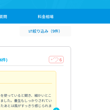
質問
料金
相場
絞り込み
（9件）
6
16件)
＋
見違える仕上がり
4.0
ルを使っていると聞き、細かいとこ
ベランダの汚れが気になってい
いました。養生もしっかりされてい
かできず、しっかり掃除する機
ったあとは風がすっきり感じられま
てきたので、今回クリーニング