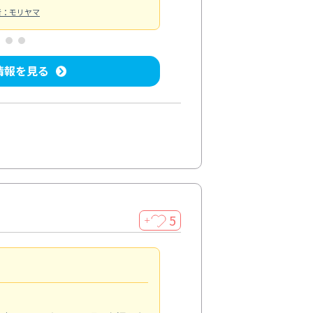
者：モリヤマ
情報を見る
5
＋
親切で丁寧な作業
5.0