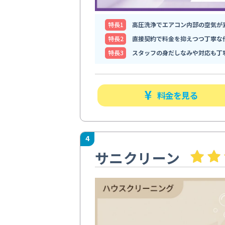
特⻑1
高圧洗浄でエアコン内部の空気が
特⻑2
直接契約で料金を抑えつつ丁寧な
特⻑3
スタッフの身だしなみや対応も丁
料金を見る
4
サニクリーン