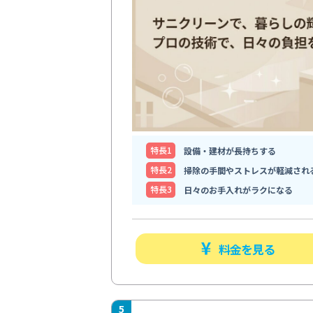
特⻑1
設備・建材が長持ちする
特⻑2
掃除の手間やストレスが軽減され
特⻑3
日々のお手入れがラクになる
料金を見る
5