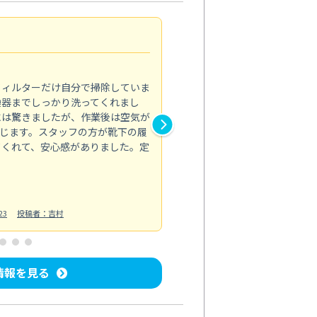
浴室が明るく
5.0
フィルターだけ自分で掃除していま
掃除しても取れなかったカビや
換器までしっかり洗ってくれまし
がプロ。浴室が明るく感じるほ
には驚きましたが、作業後は空気が
の説明も丁寧で安心できました
じます。スタッフの方が靴下の履
と気分も全然違います。
てくれて、安心感がありました。定
お風呂清掃
投稿日：2025/02/12
投
23
投稿者：吉村
情報を見る