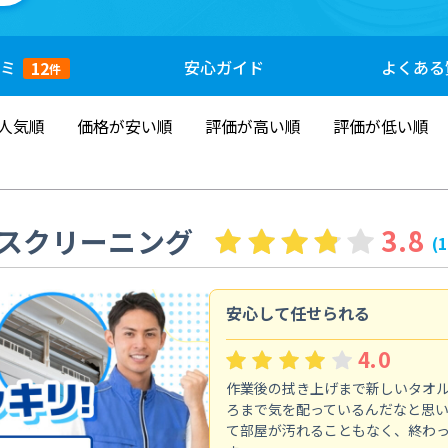
ミ
安心
ガイド
よくある
12
件
人気順
価格が安い順
評価が高い順
評価が低い順
スクリーニング
3.8
(
安心して任せられる
4.0
作業後の拭き上げまで新しいタオ
ろまで気を配っているんだなと思
て部屋が汚れることもなく、終わ