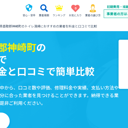
初期費用・掲
0
事業者の方は
安心・安全
業者検索
ランキング
お気に入り
業者の選び方
県香取郡神崎町のトイレ清掃におすすめの業者を料金と口コミで比較
郡神崎町
の
で
金と口コミで簡単比較
中から、口コミ数や評価、修理料金や実績、支払い方法や
分に合った業者を見つけることができます。納得できる業
是非ご利用ください。