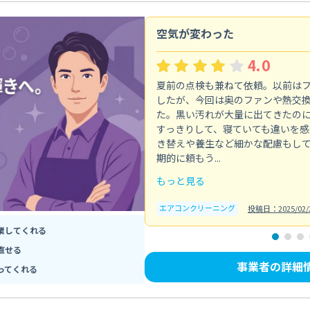
空気が変わった
4.0
夏前の点検も兼ねて依頼。以前は
したが、今回は奥のファンや熱交
た。黒い汚れが大量に出てきたの
すっきりして、寝ていても違いを感
き替えや養生など細かな配慮もし
期的に頼もう...
もっと見る
エアコンクリーニング
投稿日：2025/02/
業してくれる
直せる
事業者の詳細
ってくれる