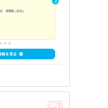
作業では床の汚れや溝に溜まっ
16
投稿者：あおい
らえました。自分では落としに
う...
もっと見る
ベランダ/バルコニー清掃
投稿日：202
情報を見る
2
＋