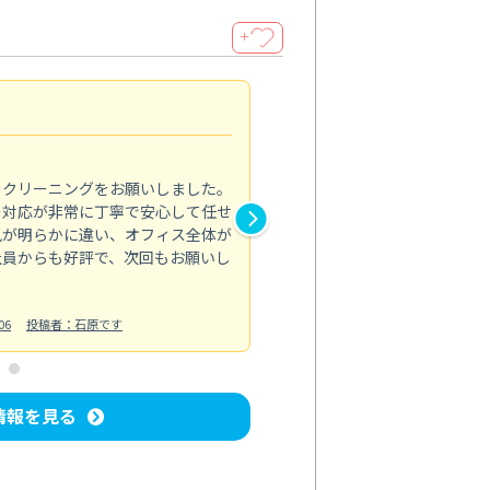
＋
納得のサービス
5.0
のクリーニングをお願いしました。
浴室の清掃を依頼しました。ス
の対応が非常に丁寧で安心して任せ
もスムーズに進行。頑固な汚れ
風が明らかに違い、オフィス全体が
生まれ変わりました。料金も納
社員からも好評で、次回もお願いし
ています。
お風呂清掃
投稿日：2024/06/18
投
06
投稿者：石原です
情報を見る