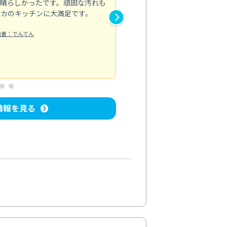
素晴らしかったです。頑固な汚れも
スタッフの方は非常に親切で、
ピカのキッチンに大満足です。
き安心感がありました。エアコ
り快適に感じています。丁寧な
稿者：でんでん
エアコンクリーニング
投稿日：2024/
情報を見る