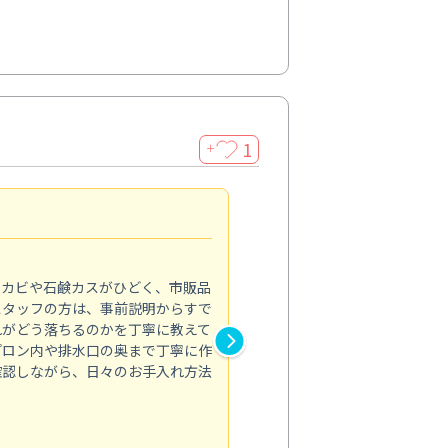
1
＋
法人利用
5.0
のカビや石鹸カスがひどく、市販品
会社のトイレと洗面台清掃をス
スタッフの方は、事前説明からすで
てはオフィス対応が雑なところ
れがどう落ちるのかを丁寧に教えて
なみから言葉遣い、作業マナー
プロン内や排水口の奥まで丁寧に作
心して任せられました。
確認しながら、日々のお手入れ方法
トイレ清掃
投稿日：2024/09/09
投