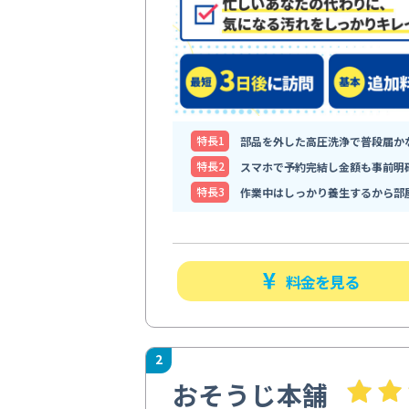
特⻑1
部品を外した高圧洗浄で普段届か
特⻑2
スマホで予約完結し金額も事前明
特⻑3
作業中はしっかり養生するから部
料金を見る
2
おそうじ本舗