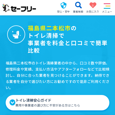
0
安心・安全
業者検索
お気に入り
メニュー
福島県二本松市
の
トイレ清掃で
事業者を料金と口コミで簡単
比較
福島県二本松市のトイレ清掃業者の中から、口コミ数や評価、
修理料金や実績、支払い方法やアフターフォローなどで比較検
討し、自分に合った業者を見つけることができます。納得でき
る業者を自分で選びたい方にお勧めですので是非ご利用くださ
い。
トイレ清掃安心ガイド
費用や事業者の選び方に不安がある方はこちら