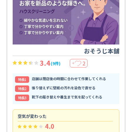
おそうじ本舗
3.4
2
(9件)
＋
店舗は閉店後の時間に合わせて作業してくれる
特⻑1
張り替えずに壁紙の汚れを染色で直せる
特⻑2
靴下の履き替えや養生まで気を配ってくれる
特⻑3
空気が変わった
浴
4.0