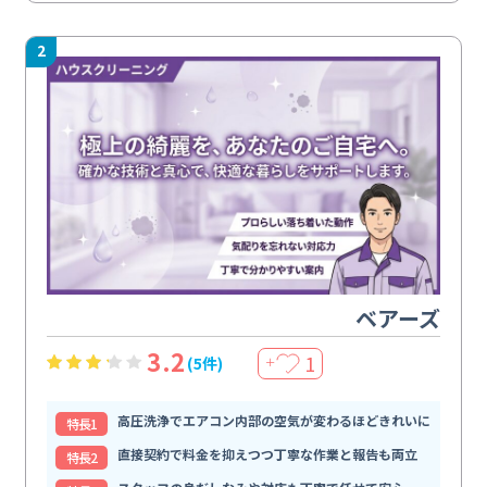
2
ベアーズ
3.2
1
(5件)
＋
高圧洗浄でエアコン内部の空気が変わるほどきれいに
特⻑1
直接契約で料金を抑えつつ丁寧な作業と報告も両立
特⻑2