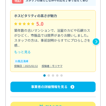
スタッフの身だしなみや対応も丁寧で任せて安心
特⻑3
ホスピタリティの高さが魅力
法
5.0
築年数の古いマンションで、浴室のカビや石鹸カス
会
がひどく、市販品では限界がありお願いしました。
し
スタッフの方は、事前説明からすでにプロらしさを
あ
感...
い...
もっと見る
も
お風呂清掃
ト
投稿日：2025/02/12
投稿者：モリヤマ
投稿日
事業者の詳細情報を見る