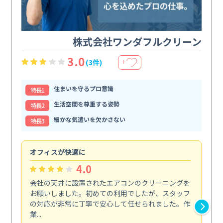
株式会社ワンダフルクリーン
3.0
(3件)
＋
住まいを守るプロ意識
特⻑1
生活空間を尊重する姿勢
特⻑2
細かな気遣いを欠かさない
特⻑3
オフィスが快適に
納
4.0
会社の天井に設置されたエアコンのクリーニングを
浴
お願いしました。初めての利用でしたが、スタッフ
終
の対応が非常に丁寧で安心して任せられました。作
き
業...
し...