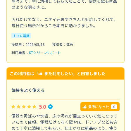
隅々まで丁寧に清掃してもらえたことで、便器も壁も新品
のような明るさに。
汚れだけでなく、ニオイ元まできちんと対応してくれて、
毎日使う場所だからこそ本当に助かりました。
トイレ清掃
投稿日：2026/05/18
投稿者：慎吾
利用業者：
KTクリーンサポート
この利用者は「
また利用したい
」と回答しました
気持ちよく使える
5.0
0
参考になった
便器の黄ばみや水垢、床の汚れが目立っていて気になって
いたので依頼。便器だけでなく壁や床、ドアノブなども含
めて丁寧に清掃してもらい、仕上がりは新品のよう。使う