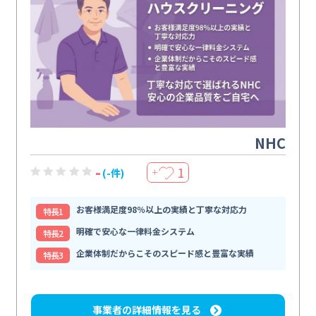
NHC
-
1
(-件)
＋
お客様満足度98％以上の実績と丁寧な対応力
特⻑1
明確で安心な一律料金システム
特⻑2
企業体制だからこそのスピード感と豊富な実績
特⻑3
事業者の詳細情報を見る