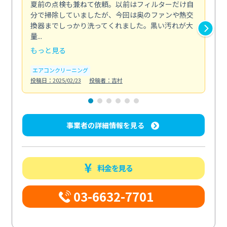
夏前の点検も兼ねて依頼。以前はフィルターだけ自
掃
分で掃除していましたが、今回は奥のファンや熱交
た
換器までしっかり洗ってくれました。黒い汚れが大
キ
量...
安...
もっと見る
も
エアコンクリーニング
お
投稿日：2025/02/23
投稿者：吉村
投稿日
事業者の詳細情報を見る
料金を見る
03-6632-7701