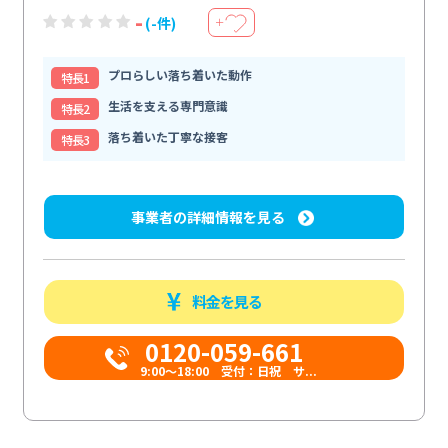
-
(-件)
＋
プロらしい落ち着いた動作
特⻑1
生活を支える専門意識
特⻑2
落ち着いた丁寧な接客
特⻑3
事業者の詳細情報を見る
料金を見る
0120-059-661
9:00〜18:00 受付：日祝 サ...