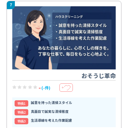
7
おそうじ革命
-
(-件)
＋
誠意を持った清掃スタイル
特⻑1
真面目で誠実な清掃態度
特⻑2
生活導線を考えた作業配慮
特⻑3