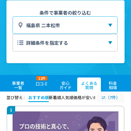
条件で事業者の絞り込む
12
件
事業者
安心
よくある
料金
口コミ
一覧
ガイド
質問
相場
並び替え :
おすすめ順
新着順
人気順
価格が安い順
評価が高い順
（7件）
評価
1