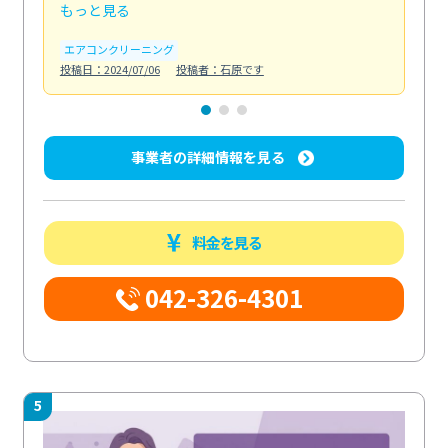
もっと見る
も
エアコンクリーニング
お
投稿日：2024/07/06
投稿者：石原です
投稿日
事業者の詳細情報を見る
料金を見る
042-326-4301
5