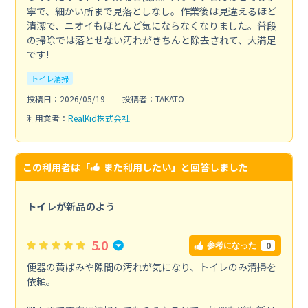
寧で、細かい所まで見落としなし。作業後は見違えるほど
清潔で、ニオイもほとんど気にならなくなりました。普段
の掃除では落とせない汚れがきちんと除去されて、大満足
です!
トイレ清掃
投稿日：2026/05/19
投稿者：TAKATO
利用業者：
RealKid株式会社
この利用者は「
また利用したい
」と回答しました
トイレが新品のよう
5.0
0
参考になった
便器の黄ばみや隙間の汚れが気になり、トイレのみ清掃を
依頼。