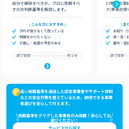
自分で掃除すべきか、プロに依頼すべ
17種類の清
きかの判断基準を解説します。
ク/単発の使
こんな方におすすめ
主
汚れが落ちなくて困っている
水回り（
時間をかけたくない
床・窓・
引越し・転居の予定がある
屋外・空
読了目安
約1分
読了目安
高い掲載基準を通過した認定事業者やサポート体制
などの安全対策を整えているため、納得できる事業
者選びを安心して行えます。
掲載基準をクリアした事業者のみ掲載！安心してお
選びください！
サービスから探す