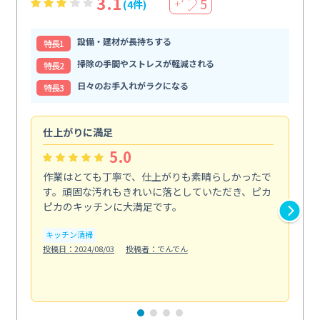
3.1
5
(4件)
＋
設備・建材が長持ちする
特⻑1
掃除の手間やストレスが軽減される
特⻑2
日々のお手入れがラクになる
特⻑3
仕上がりに満足
親
5.0
作業はとても丁寧で、仕上がりも素晴らしかったで
ス
す。頑固な汚れもきれいに落としていただき、ピカ
説
ピカのキッチンに大満足です。
の
い...
キッチン清掃
も
投稿日：2024/08/03
投稿者：でんでん
エ
投稿日