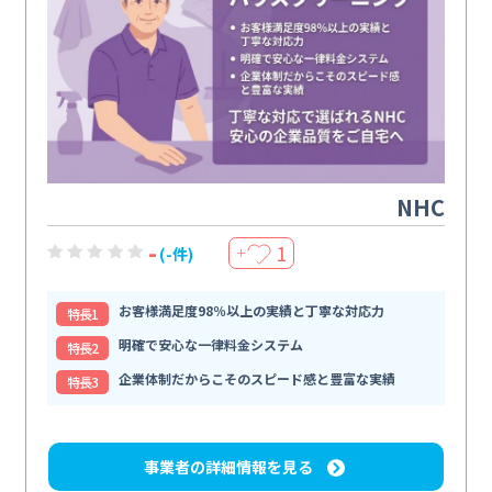
NHC
-
1
(-件)
＋
お客様満足度98％以上の実績と丁寧な対応力
特⻑1
明確で安心な一律料金システム
特⻑2
企業体制だからこそのスピード感と豊富な実績
特⻑3
事業者の詳細情報を見る