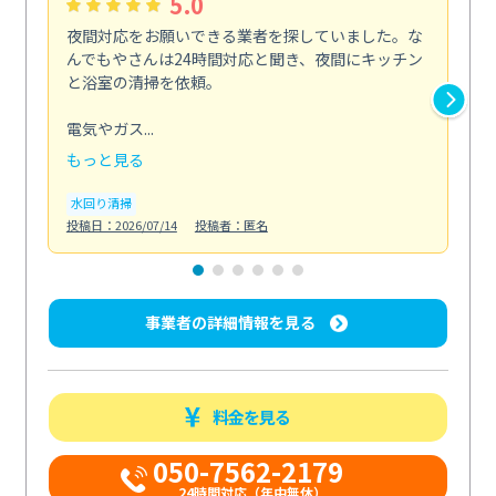
5.0
夜間対応をお願いできる業者を探していました。な
ペ
んでもやさんは24時間対応と聞き、夜間にキッチン
感
と浴室の清掃を依頼。
簡
ど...
電気やガス...
も
もっと見る
エ
投稿日
水回り清掃
投稿日：2026/07/14
投稿者：匿名
事業者の詳細情報を見る
料金を見る
050-7562-2179
24時間対応（年中無休）