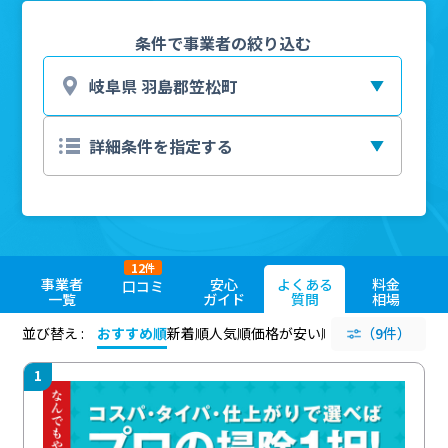
条件で事業者の絞り込む
12
件
事業者
安心
よくある
料金
口コミ
一覧
ガイド
質問
相場
並び替え :
おすすめ順
新着順
人気順
価格が安い順
評価が高い順
（9件）
評価
1