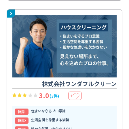
5
株式会社ワンダフルクリーン
3.0
(3件)
＋
住まいを守るプロ意識
特⻑1
生活空間を尊重する姿勢
特⻑2
細かな気遣いを欠かさない