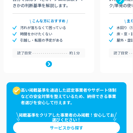
きかの判断基準を解説します。
ク/単発の使
こんな方におすすめ
主
汚れが落ちなくて困っている
水回り（
時間をかけたくない
床・窓・
引越し・転居の予定がある
屋外・空
読了目安
約1分
読了目安
高い掲載基準を通過した認定事業者やサポート体制
などの安全対策を整えているため、納得できる事業
者選びを安心して行えます。
掲載基準をクリアした事業者のみ掲載！安心してお
選びください！
サービスから探す