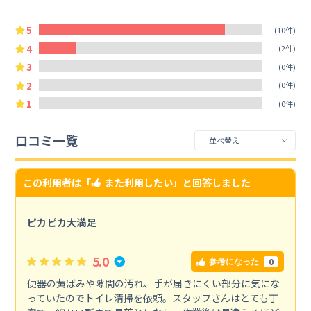
5
(10件)
4
(2件)
3
(0件)
2
(0件)
1
(0件)
口コミ一覧
この利用者は「
また利用したい
」と回答しました
ピカピカ大満足
5.0
0
参考になった
便器の黄ばみや隙間の汚れ、手が届きにくい部分に気にな
っていたのでトイレ清掃を依頼。スタッフさんはとても丁