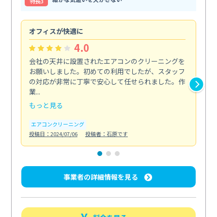
特⻑3
オフィスが快適に
納
4.0
会社の天井に設置されたエアコンのクリーニングを
浴
お願いしました。初めての利用でしたが、スタッフ
終
の対応が非常に丁寧で安心して任せられました。作
き
業...
し...
もっと見る
も
エアコンクリーニング
お
投稿日：2024/07/06
投稿者：石原です
投稿日
事業者の詳細情報を見る