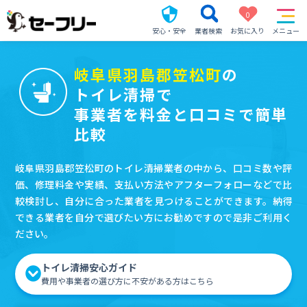
0
安心・安全
業者検索
お気に入り
メニュー
岐阜県羽島郡笠松町
の
トイレ清掃で
事業者を料金と口コミで簡単
比較
岐阜県羽島郡笠松町のトイレ清掃業者の中から、口コミ数や評
価、修理料金や実績、支払い方法やアフターフォローなどで比
較検討し、自分に合った業者を見つけることができます。納得
できる業者を自分で選びたい方にお勧めですので是非ご利用く
ださい。
トイレ清掃安心ガイド
費用や事業者の選び方に不安がある方はこちら