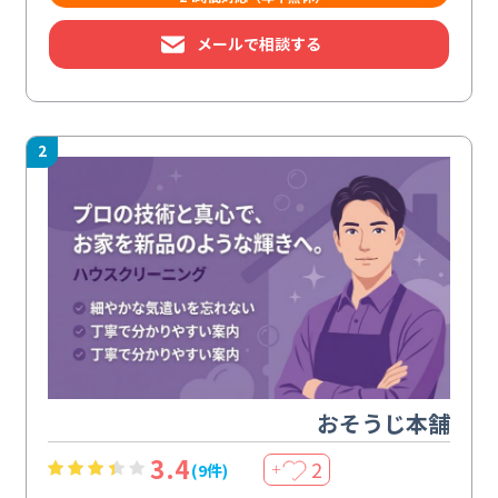
メールで相談する
2
おそうじ本舗
3.4
2
(9件)
＋