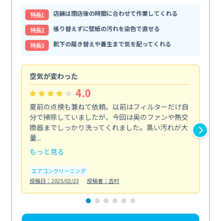
店舗は閉店後の時間に合わせて作業してくれる
特⻑1
張り替えずに壁紙の汚れを染色で直せる
特⻑2
靴下の履き替えや養生まで気を配ってくれる
特⻑3
空気が変わった
浴
4.0
夏前の点検も兼ねて依頼。以前はフィルターだけ自
掃
分で掃除していましたが、今回は奥のファンや熱交
た
換器までしっかり洗ってくれました。黒い汚れが大
キ
量...
安...
もっと見る
も
エアコンクリーニング
お
投稿日：2025/02/23
投稿者：吉村
投稿日