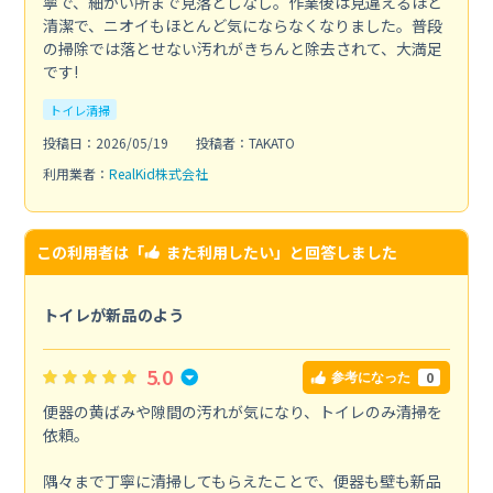
寧で、細かい所まで見落としなし。作業後は見違えるほど
清潔で、ニオイもほとんど気にならなくなりました。普段
の掃除では落とせない汚れがきちんと除去されて、大満足
です!
トイレ清掃
投稿日：2026/05/19
投稿者：TAKATO
利用業者：
RealKid株式会社
この利用者は「
また利用したい
」と回答しました
トイレが新品のよう
5.0
0
参考になった
便器の黄ばみや隙間の汚れが気になり、トイレのみ清掃を
依頼。
隅々まで丁寧に清掃してもらえたことで、便器も壁も新品