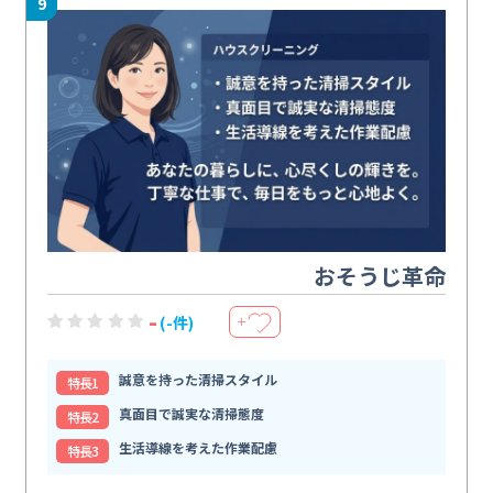
9
おそうじ革命
-
(-件)
＋
誠意を持った清掃スタイル
特⻑1
真面目で誠実な清掃態度
特⻑2
生活導線を考えた作業配慮
特⻑3