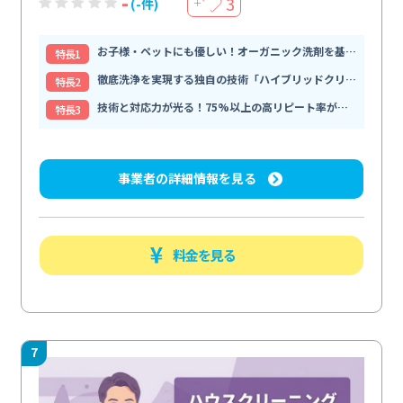
-
3
(-件)
＋
お子様・ペットにも優しい！オーガニック洗剤を基軸とした安全な
特⻑1
徹底洗浄を実現する独自の技術「ハイブリッドクリーニング」
特⻑2
技術と対応力が光る！75%以上の高リピート率が信頼の証
特⻑3
事業者の詳細情報を見る
料金を見る
7