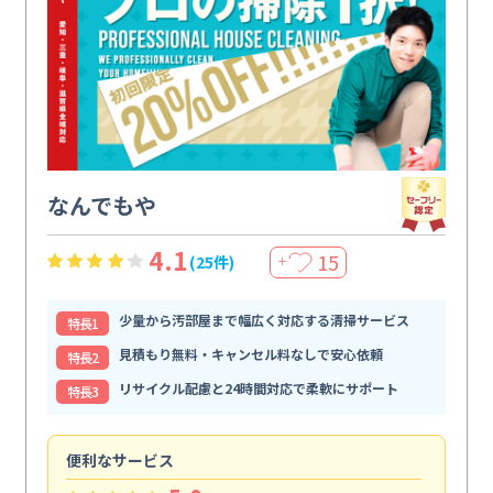
なんでもや
4.1
15
(25件)
＋
少量から汚部屋まで幅広く対応する清掃サービス
特⻑1
見積もり無料・キャンセル料なしで安心依頼
特⻑2
リサイクル配慮と24時間対応で柔軟にサポート
特⻑3
便利なサービス
頼