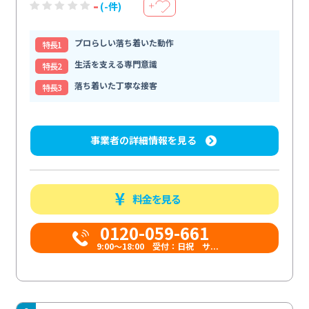
-
(-件)
＋
プロらしい落ち着いた動作
特⻑1
生活を支える専門意識
特⻑2
落ち着いた丁寧な接客
特⻑3
事業者の詳細情報を見る
料金を見る
0120-059-661
9:00〜18:00 受付：日祝 サ...