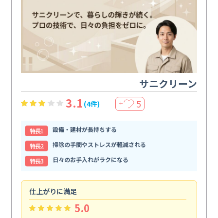
サニクリーン
3.1
5
(4件)
＋
設備・建材が長持ちする
特⻑1
掃除の手間やストレスが軽減される
特⻑2
日々のお手入れがラクになる
特⻑3
仕上がりに満足
親
5.0