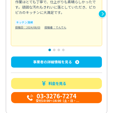
作業はとても丁寧で、仕上がりも素晴らしかったで
ス
す。頑固な汚れもきれいに落としていただき、ピカ
説
ピカのキッチンに大満足です。
の
い...
キッチン清掃
も
投稿日：2024/08/03
投稿者：でんでん
エ
投稿日
事業者の詳細情報を見る
料金を見る
03-3276-7274
受付10:00〜16:00（土・日・...