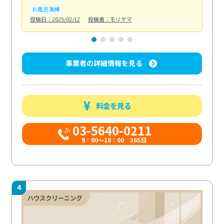
お風呂清掃
ト
投稿日：2025/02/12
投稿者：モリヤマ
投稿日
事業者の詳細情報を見る
料金を見る
03-5640-0211
9：00～18：00 365日
4