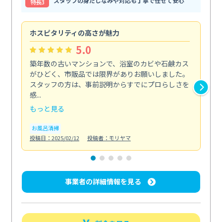
スタッフの身だしなみや対応も丁寧で任せて安心
特⻑3
ホスピタリティの高さが魅力
法
5.0
築年数の古いマンションで、浴室のカビや石鹸カス
会
がひどく、市販品では限界がありお願いしました。
し
スタッフの方は、事前説明からすでにプロらしさを
あ
感...
い...
もっと見る
も
お風呂清掃
ト
投稿日：2025/02/12
投稿者：モリヤマ
投稿日
事業者の詳細情報を見る