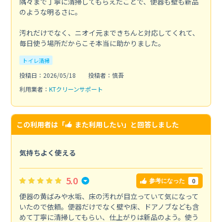
隅々まで丁寧に清掃してもらえたことで、便器も壁も新品
のような明るさに。
汚れだけでなく、ニオイ元まできちんと対応してくれて、
毎日使う場所だからこそ本当に助かりました。
トイレ清掃
投稿日：2026/05/18
投稿者：慎吾
利用業者：
KTクリーンサポート
この利用者は「
また利用したい
」と回答しました
気持ちよく使える
5.0
0
参考になった
便器の黄ばみや水垢、床の汚れが目立っていて気になって
いたので依頼。便器だけでなく壁や床、ドアノブなども含
めて丁寧に清掃してもらい、仕上がりは新品のよう。使う