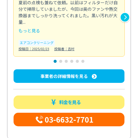
夏前の点検も兼ねて依頼。以前はフィルターだけ自
掃
分で掃除していましたが、今回は奥のファンや熱交
た
換器までしっかり洗ってくれました。黒い汚れが大
キ
量...
安...
もっと見る
も
エアコンクリーニング
お
投稿日：2025/02/23
投稿者：吉村
投稿日
事業者の詳細情報を見る
料金を見る
03-6632-7701