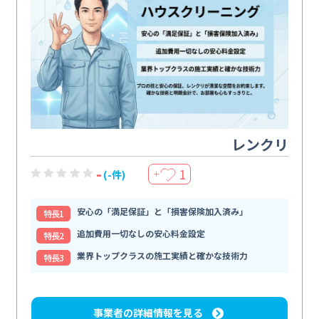
レンクリ
-
1
(-件)
＋
安心の「満足保証」と「損害保険加入済み」
特⻑1
追加費用一切なしの安心料金設定
特⻑2
業界トップクラスの施工実績と確かな技術力
特⻑3
事業者の詳細情報を見る