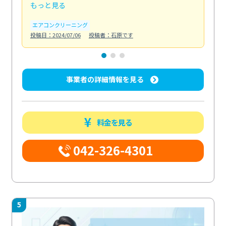
もっと見る
も
エアコンクリーニング
お
投稿日：2024/07/06
投稿者：石原です
投稿日
事業者の詳細情報を見る
料金を見る
042-326-4301
5