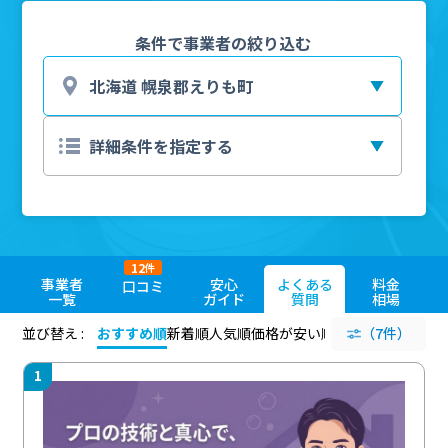
条件で事業者の絞り込む
12
件
事業者
安心
よくある
料金
口コミ
一覧
ガイド
質問
相場
並び替え :
おすすめ順
新着順
人気順
価格が安い順
評価が高い順
（7件）
評価
1