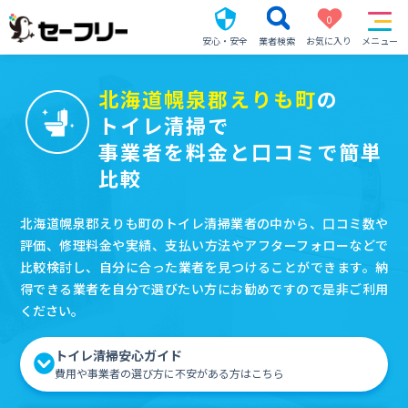
0
安心・安全
業者検索
お気に入り
メニュー
北海道幌泉郡えりも町
の
トイレ清掃で
事業者を料金と口コミで簡単
比較
北海道幌泉郡えりも町のトイレ清掃業者の中から、口コミ数や
評価、修理料金や実績、支払い方法やアフターフォローなどで
比較検討し、自分に合った業者を見つけることができます。納
得できる業者を自分で選びたい方にお勧めですので是非ご利用
ください。
トイレ清掃安心ガイド
費用や事業者の選び方に不安がある方はこちら