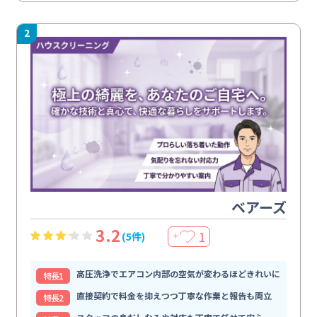
2
ベアーズ
3.2
1
(5件)
＋
高圧洗浄でエアコン内部の空気が変わるほどきれいに
特⻑1
直接契約で料金を抑えつつ丁寧な作業と報告も両立
特⻑2