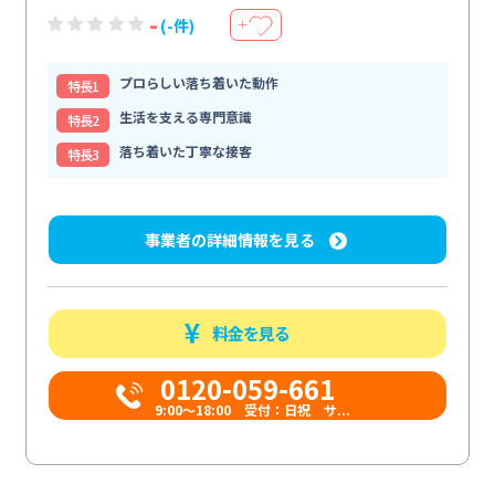
-
(-件)
＋
プロらしい落ち着いた動作
特⻑1
生活を支える専門意識
特⻑2
落ち着いた丁寧な接客
特⻑3
事業者の詳細情報を見る
料金を見る
0120-059-661
9:00〜18:00 受付：日祝 サ...