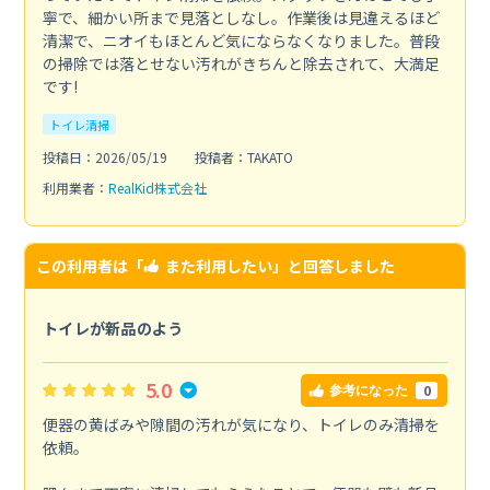
寧で、細かい所まで見落としなし。作業後は見違えるほど
清潔で、ニオイもほとんど気にならなくなりました。普段
の掃除では落とせない汚れがきちんと除去されて、大満足
です!
トイレ清掃
投稿日：2026/05/19
投稿者：TAKATO
利用業者：
RealKid株式会社
この利用者は「
また利用したい
」と回答しました
トイレが新品のよう
5.0
0
参考になった
便器の黄ばみや隙間の汚れが気になり、トイレのみ清掃を
依頼。