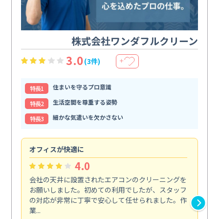
株式会社ワンダフルクリーン
3.0
(3件)
＋
住まいを守るプロ意識
特⻑1
生活空間を尊重する姿勢
特⻑2
細かな気遣いを欠かさない
特⻑3
オフィスが快適に
納
4.0
会社の天井に設置されたエアコンのクリーニングを
浴
お願いしました。初めての利用でしたが、スタッフ
終
の対応が非常に丁寧で安心して任せられました。作
き
業...
し...