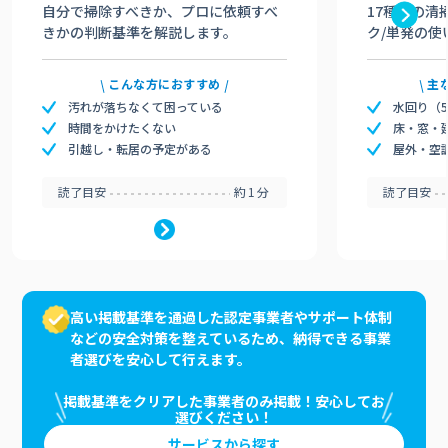
自分で掃除すべきか、プロに依頼すべ
17種類の清
きかの判断基準を解説します。
ク/単発の使
こんな方におすすめ
主
汚れが落ちなくて困っている
水回り（
時間をかけたくない
床・窓・
引越し・転居の予定がある
屋外・空
読了目安
約1分
読了目安
高い掲載基準を通過した認定事業者やサポート体制
などの安全対策を整えているため、納得できる事業
者選びを安心して行えます。
掲載基準をクリアした事業者のみ掲載！安心してお
選びください！
サービスから探す