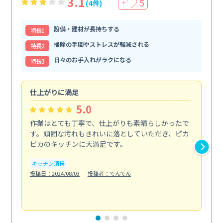
3.1
5
(4件)
＋
設備・建材が長持ちする
特⻑1
掃除の手間やストレスが軽減される
特⻑2
日々のお手入れがラクになる
特⻑3
仕上がりに満足
親
5.0
作業はとても丁寧で、仕上がりも素晴らしかったで
ス
す。頑固な汚れもきれいに落としていただき、ピカ
説
ピカのキッチンに大満足です。
の
い...
キッチン清掃
も
投稿日：2024/08/03
投稿者：でんでん
エ
投稿日