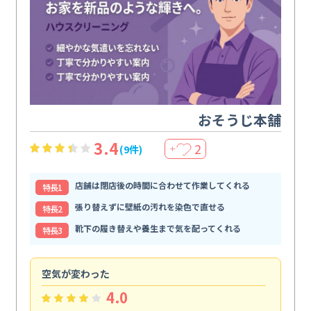
おそうじ本舗
3.4
2
(9件)
＋
店舗は閉店後の時間に合わせて作業してくれる
特⻑1
張り替えずに壁紙の汚れを染色で直せる
特⻑2
靴下の履き替えや養生まで気を配ってくれる
特⻑3
空気が変わった
浴
4.0