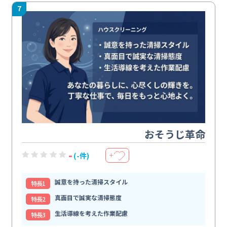
7
おそうじ革命
-
(-件)
＋
誠意を持った清掃スタイル
特⻑1
真面目で誠実な清掃態度
特⻑2
生活導線を考えた作業配慮
特⻑3