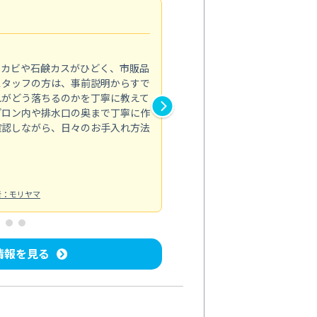
法人利用
5.0
のカビや石鹸カスがひどく、市販品
会社のトイレと洗面台清掃をス
スタッフの方は、事前説明からすで
てはオフィス対応が雑なところ
れがどう落ちるのかを丁寧に教えて
なみから言葉遣い、作業マナー
プロン内や排水口の奥まで丁寧に作
心して任せられました。
確認しながら、日々のお手入れ方法
トイレ清掃
投稿日：2024/09/09
投
者：モリヤマ
情報を見る