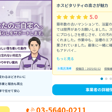
ホスピタリティの高さが魅力
5.0
築年数の古いマンションで、浴室
では限界がありお願いしました。
にプロらしさを感じさせ、どの汚
くれました。作業中も、浴槽のエ
業されていました。最後に一緒に
もアドバイ...
もっと見る
お風呂清掃
投稿日：2025/02/12
投稿
変わるほどきれいに
作業と報告も両立
事業者の詳細
寧で任せて安心
03-5640-0211