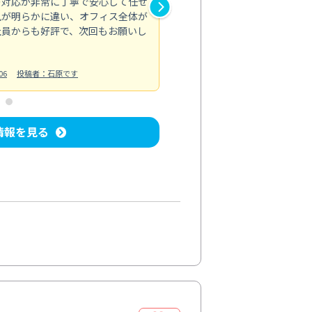
の対応が非常に丁寧で安心して任せ
もスムーズに進行。頑固な汚れ
風が明らかに違い、オフィス全体が
生まれ変わりました。料金も納
社員からも好評で、次回もお願いし
ています。
お風呂清掃
投稿日：2024/06/18
投
06
投稿者：石原です
情報を見る