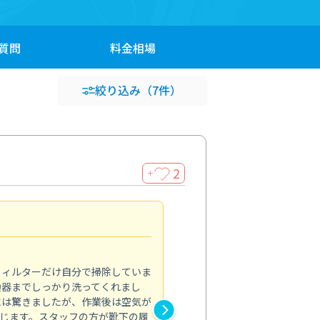
質問
料金
相場
絞り込み
（7件）
2
＋
浴室が明るく
5.0
フィルターだけ自分で掃除していま
掃除しても取れなかったカビや
換器までしっかり洗ってくれまし
がプロ。浴室が明るく感じるほ
には驚きましたが、作業後は空気が
の説明も丁寧で安心できました
じます。スタッフの方が靴下の履
と気分も全然違います。