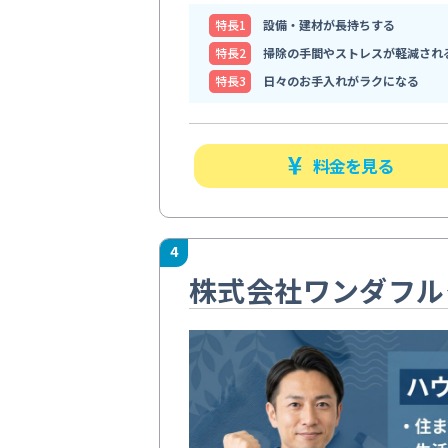
特⻑1
設備・建材が長持ちする
特⻑2
掃除の手間やストレスが軽減され
特⻑3
日々のお手入れがラクになる
料金を見る
4
株式会社ワンダフル