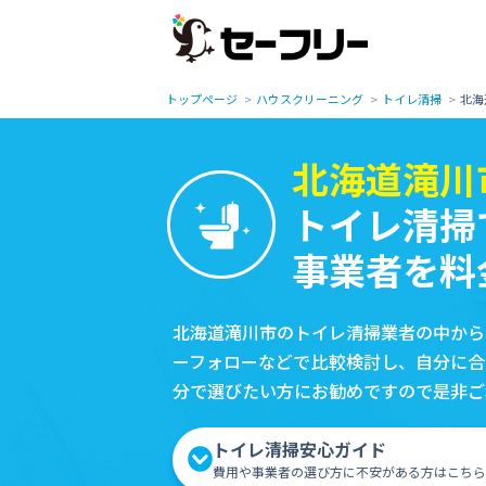
トップページ
ハウスクリーニング
トイレ清掃
北海
北海道滝川
トイレ清掃
事業者を料
北海道滝川市のトイレ清掃業者の中から
ーフォローなどで比較検討し、自分に合
分で選びたい方にお勧めですので是非ご
トイレ清掃安心ガイド
費用や事業者の選び方に不安がある方はこちら