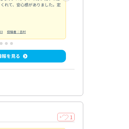
てくれて、安心感がありました。定
お風呂清掃
投稿日：2025/02/12
投
23
投稿者：吉村
情報を見る
1
＋