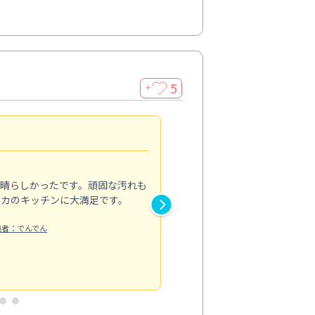
5
＋
親切で丁寧な作業
5.0
素晴らしかったです。頑固な汚れも
スタッフの方は非常に親切で、
ピカのキッチンに大満足です。
き安心感がありました。エアコ
り快適に感じています。丁寧な
稿者：でんでん
エアコンクリーニング
投稿日：2024/