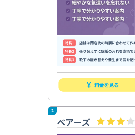
特⻑1
店舗は閉店後の時間に合わせて作
特⻑2
張り替えずに壁紙の汚れを染色で
特⻑3
靴下の履き替えや養生まで気を配
料金を見る
2
ベアーズ