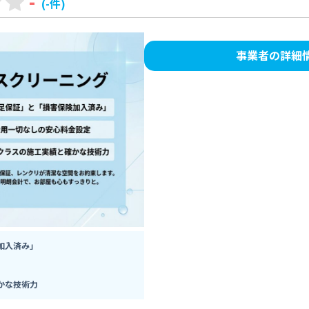
-
(-件)
事業者の詳細
加入済み」
かな技術力