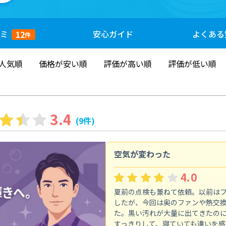
ミ
安心
ガイド
よくある
12
件
人気順
価格が安い順
評価が高い順
評価が低い順
3.4
(9件)
空気が変わった
4.0
夏前の点検も兼ねて依頼。以前は
したが、今回は奥のファンや熱交
た。黒い汚れが大量に出てきたの
すっきりして、寝ていても違いを感