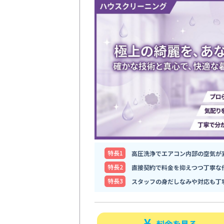
特⻑1
高圧洗浄でエアコン内部の空気が
特⻑2
直接契約で料金を抑えつつ丁寧な
特⻑3
スタッフの身だしなみや対応も丁
料金を見る