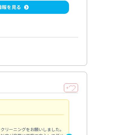
情報を見る
＋
納得のサービス
5.0
のクリーニングをお願いしました。
浴室の清掃を依頼しました。ス