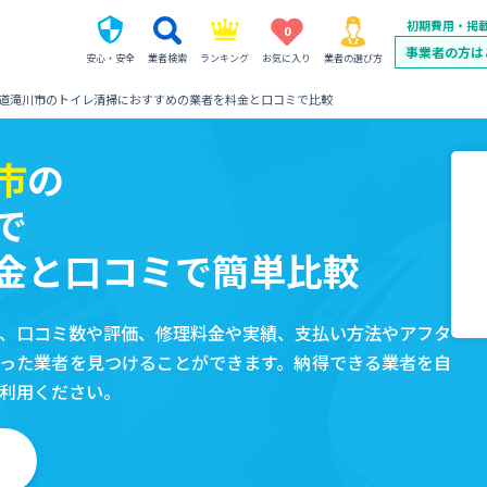
初期費用・掲
0
事業者の方は
安心・安全
業者検索
ランキング
お気に入り
業者の選び方
道滝川市のトイレ清掃におすすめの業者を料金と口コミで比較
市
の
で
金と口コミで簡単比較
、口コミ数や評価、修理料金や実績、支払い方法やアフタ
った業者を見つけることができます。納得できる業者を自
利用ください。