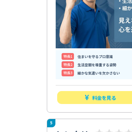
特⻑1
住まいを守るプロ意識
特⻑2
生活空間を尊重する姿勢
特⻑3
細かな気遣いを欠かさない
料金を見る
5