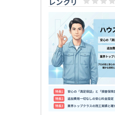
レンクリ
特⻑1
安心の「満足保証」と「損害保険
特⻑2
追加費用一切なしの安心料金設定
特⻑3
業界トップクラスの施工実績と確