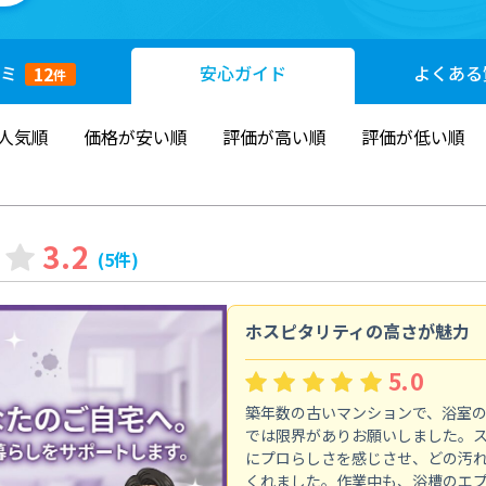
ミ
安心
ガイド
よくある
12
件
人気順
価格が安い順
評価が高い順
評価が低い順
3.2
(5件)
ホスピタリティの高さが魅力
5.0
築年数の古いマンションで、浴室
では限界がありお願いしました。
にプロらしさを感じさせ、どの汚
くれました。作業中も、浴槽のエ