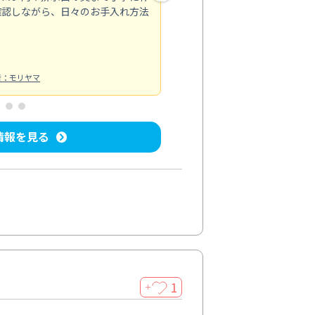
確認しながら、日々のお手入れ方法
トイレ清掃
投稿日：2024/09/09
投
者：モリヤマ
情報を見る
1
＋