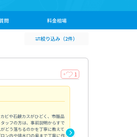
質問
料金
相場
絞り込み
（2件）
1
＋
法人利用
5.0
のカビや石鹸カスがひどく、市販品
会社のトイレと洗面台清掃をス
スタッフの方は、事前説明からすで
てはオフィス対応が雑なところ
れがどう落ちるのかを丁寧に教えて
なみから言葉遣い、作業マナー
プロン内や排水口の奥まで丁寧に作
心して任せられました。