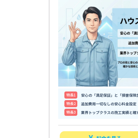
特⻑1
安心の「満足保証」と「損害保険
特⻑2
追加費用一切なしの安心料金設定
特⻑3
業界トップクラスの施工実績と確