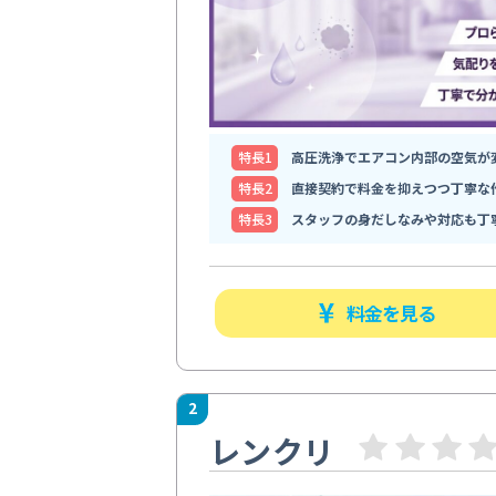
特⻑1
高圧洗浄でエアコン内部の空気が
特⻑2
直接契約で料金を抑えつつ丁寧な
特⻑3
スタッフの身だしなみや対応も丁
料金を見る
2
レンクリ