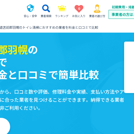
初期費用・掲
0
事業者の方は
安心・安全
業者検索
ランキング
お気に入り
業者の選び方
道苫前郡羽幌のトイレ清掃におすすめの業者を料金と口コミで比較
郡羽幌
の
で
金と口コミで簡単比較
から、口コミ数や評価、修理料金や実績、支払い方法やア
に合った業者を見つけることができます。納得できる業者
非ご利用ください。