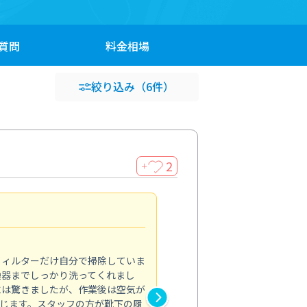
質問
料金
相場
絞り込み
（6件）
2
＋
浴室が明るく
5.0
フィルターだけ自分で掃除していま
掃除しても取れなかったカビや
換器までしっかり洗ってくれまし
がプロ。浴室が明るく感じるほ
には驚きましたが、作業後は空気が
の説明も丁寧で安心できました
じます。スタッフの方が靴下の履
と気分も全然違います。