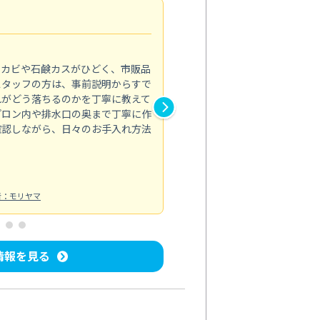
法人利用
5.0
のカビや石鹸カスがひどく、市販品
会社のトイレと洗面台清掃をス
スタッフの方は、事前説明からすで
てはオフィス対応が雑なところ
れがどう落ちるのかを丁寧に教えて
なみから言葉遣い、作業マナー
プロン内や排水口の奥まで丁寧に作
心して任せられました。
確認しながら、日々のお手入れ方法
トイレ清掃
投稿日：2024/09/09
投
者：モリヤマ
情報を見る