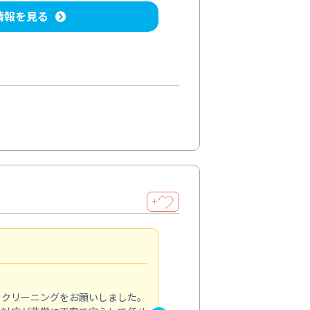
情報を見る
＋
納得のサービス
5.0
のクリーニングをお願いしました。
浴室の清掃を依頼しました。ス