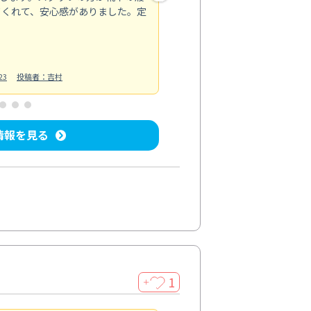
てくれて、安心感がありました。定
お風呂清掃
投稿日：2025/02/12
投
23
投稿者：吉村
情報を見る
1
＋