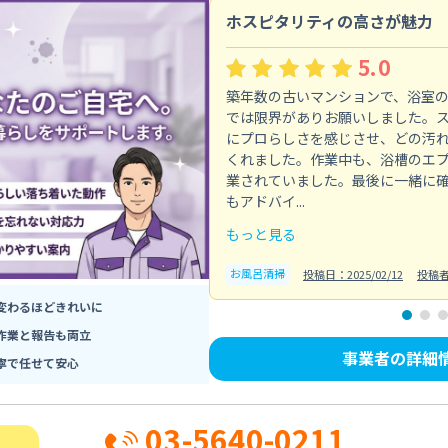
ホスピタリティの高さが魅力
5.0
築年数の古いマンションで、浴室
では限界がありお願いしました。
にプロらしさを感じさせ、どの汚
くれました。作業中も、浴槽のエ
業されていました。最後に一緒に
もアドバイ...
もっと見る
お風呂清掃
投稿日：2025/02/12
投稿
変わるほどきれいに
作業と報告も両立
事業者の詳細
寧で任せて安心
03-5640-0211