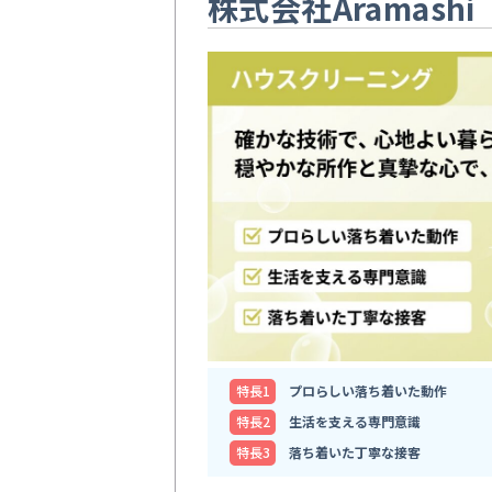
株式会社Aramashi
特⻑1
プロらしい落ち着いた動作
特⻑2
生活を支える専門意識
特⻑3
落ち着いた丁寧な接客