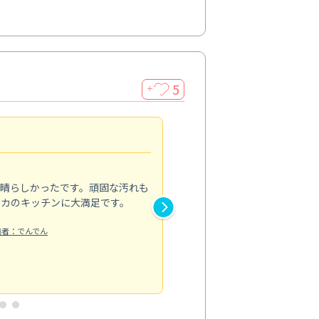
5
＋
親切で丁寧な作業
5.0
素晴らしかったです。頑固な汚れも
スタッフの方は非常に親切で、
ピカのキッチンに大満足です。
き安心感がありました。エアコ
り快適に感じています。丁寧な
稿者：でんでん
エアコンクリーニング
投稿日：2024/