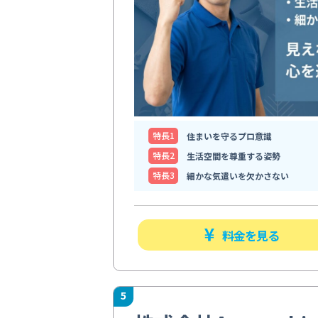
特⻑1
住まいを守るプロ意識
特⻑2
生活空間を尊重する姿勢
特⻑3
細かな気遣いを欠かさない
料金を見る
5