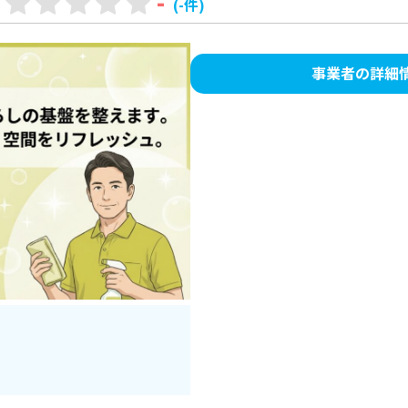
-
(-件)
事業者の詳細