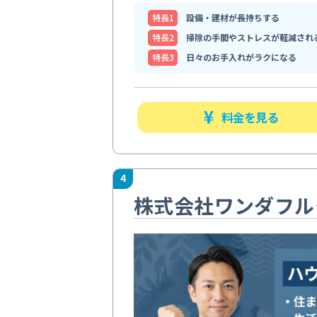
特⻑1
設備・建材が長持ちする
特⻑2
掃除の手間やストレスが軽減され
特⻑3
日々のお手入れがラクになる
料金を見る
4
株式会社ワンダフル