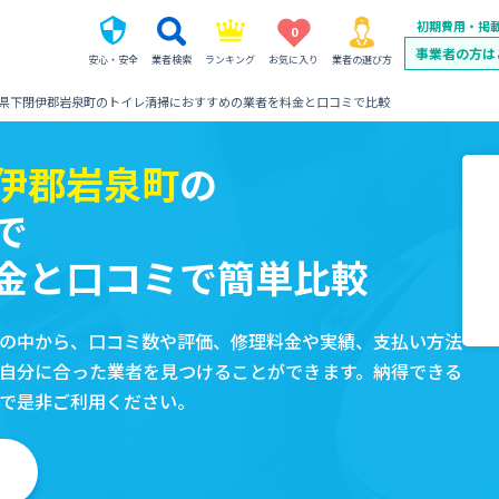
初期費用・掲
0
事業者の方は
安心・安全
業者検索
ランキング
お気に入り
業者の選び方
県下閉伊郡岩泉町のトイレ清掃におすすめの業者を料金と口コミで比較
伊郡岩泉町
の
で
金と口コミで簡単比較
の中から、口コミ数や評価、修理料金や実績、支払い方法
自分に合った業者を見つけることができます。納得できる
で是非ご利用ください。