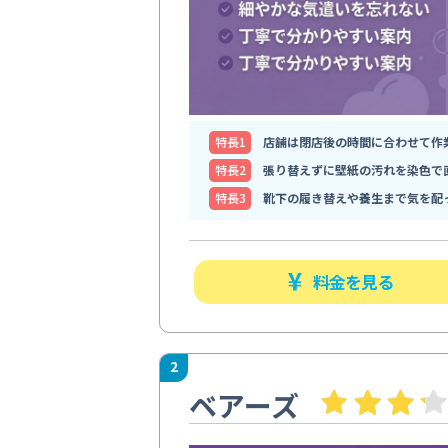
特⻑1
店舗は閉店後の時間に合わせて作
特⻑2
張り替えずに壁紙の汚れを染色で
特⻑3
靴下の履き替えや養生まで気を配
料金を見る
2
ベアーズ