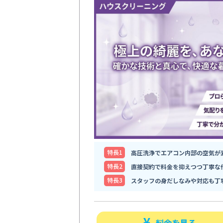
特⻑1
高圧洗浄でエアコン内部の空気が
特⻑2
直接契約で料金を抑えつつ丁寧な
特⻑3
スタッフの身だしなみや対応も丁
料金を見る