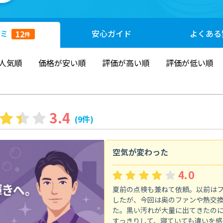
ミ
安心
ガイド
よくある
12
件
人気順
価格が安い順
評価が高い順
評価が低い順
3.4
(9件)
空気が変わった
4.0
夏前の点検も兼ねて依頼。以前は
したが、今回は奥のファンや熱交
た。黒い汚れが大量に出てきたの
すっきりして、寝ていても違いを感