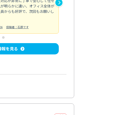
の対応が非常に丁寧で安心して任せ
もスムーズに進行。頑固な汚れ
風が明らかに違い、オフィス全体が
生まれ変わりました。料金も納
社員からも好評で、次回もお願いし
ています。
お風呂清掃
投稿日：2024/06/18
投
06
投稿者：石原です
情報を見る