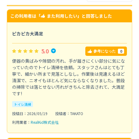
この利用者は「
また利用したい
」と回答しました
ピカピカ大満足
5.0
0
参考になった
便器の黄ばみや隙間の汚れ、手が届きにくい部分に気にな
っていたのでトイレ清掃を依頼。スタッフさんはとても丁
寧で、細かい所まで見落としなし。作業後は見違えるほど
清潔で、ニオイもほとんど気にならなくなりました。普段
の掃除では落とせない汚れがきちんと除去されて、大満足
です!
トイレ清掃
投稿日：2026/05/19
投稿者：TAKATO
利用業者：
RealKid株式会社