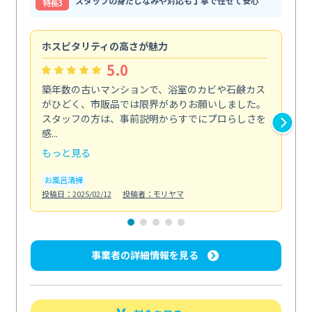
スタッフの身だしなみや対応も丁寧で任せて安心
特⻑3
ホスピタリティの高さが魅力
法
5.0
築年数の古いマンションで、浴室のカビや石鹸カス
会
がひどく、市販品では限界がありお願いしました。
し
スタッフの方は、事前説明からすでにプロらしさを
あ
感...
い...
もっと見る
も
お風呂清掃
ト
投稿日：2025/02/12
投稿者：モリヤマ
投稿日
事業者の詳細情報を見る