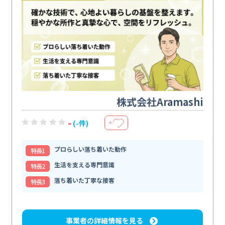
株式会社Aramashi
-
(-件)
＋
プロらしい落ち着いた動作
特⻑1
生活を支える専門意識
特⻑2
落ち着いた丁寧な接客
特⻑3
事業者の詳細情報を見る