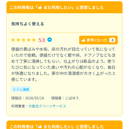
この利用者は「
また利用したい
」と回答しました
気持ちよく使える
5.0
0
参考になった
便器の黄ばみや水垢、床の汚れが目立っていて気になって
いたので依頼。便器だけでなく壁や床、ドアノブなども含
めて丁寧に清掃してもらい、仕上がりは新品のよう。使う
たびに気になっていた臭いや汚れの心配がなくなり、毎日
が快適になりました。家の中の清潔感が大きく上がったと
感じています。
トイレ清掃
投稿日：2026/05/18
投稿者：こばゆう
利用業者：
大阪北クリーンサービス
この利用者は「
また利用したい
」と回答しました