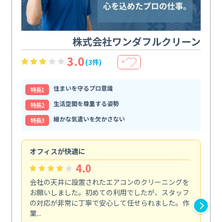
株式会社ワンダフルクリーン
3.0
(3件)
＋
住まいを守るプロ意識
特⻑1
生活空間を尊重する姿勢
特⻑2
細かな気遣いを欠かさない
特⻑3
オフィスが快適に
納
4.0
会社の天井に設置されたエアコンのクリーニングを
浴
お願いしました。初めての利用でしたが、スタッフ
終
の対応が非常に丁寧で安心して任せられました。作
き
業...
し...