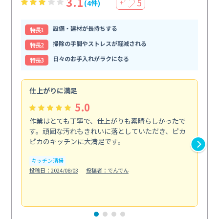
3.1
5
(4件)
＋
設備・建材が長持ちする
特⻑1
掃除の手間やストレスが軽減される
特⻑2
日々のお手入れがラクになる
特⻑3
仕上がりに満足
親
5.0
作業はとても丁寧で、仕上がりも素晴らしかったで
ス
す。頑固な汚れもきれいに落としていただき、ピカ
説
ピカのキッチンに大満足です。
の
い...
キッチン清掃
も
投稿日：2024/08/03
投稿者：でんでん
エ
投稿日