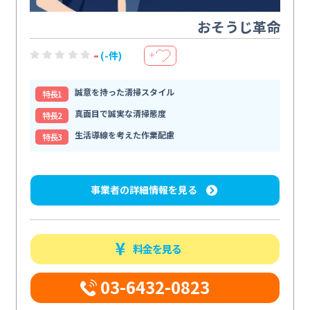
おそうじ革命
-
(-件)
＋
誠意を持った清掃スタイル
特⻑1
真面目で誠実な清掃態度
特⻑2
生活導線を考えた作業配慮
特⻑3
事業者の詳細情報を見る
料金を見る
03-6432-0823