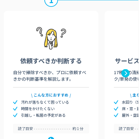
依頼すべきか
判断する
サービ
自分で掃除すべきか、プロに依頼すべ
17種類の清
きかの判断基準を解説します。
ク/単発の使
こんな方におすすめ
主
汚れが落ちなくて困っている
水回り（
時間をかけたくない
床・窓・
引越し・転居の予定がある
屋外・空
読了目安
約1分
読了目安