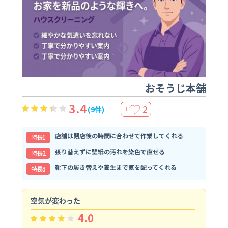
おそうじ本舗
3.4
2
(9件)
＋
店舗は閉店後の時間に合わせて作業してくれる
特⻑1
張り替えずに壁紙の汚れを染色で直せる
特⻑2
靴下の履き替えや養生まで気を配ってくれる
特⻑3
空気が変わった
浴
4.0