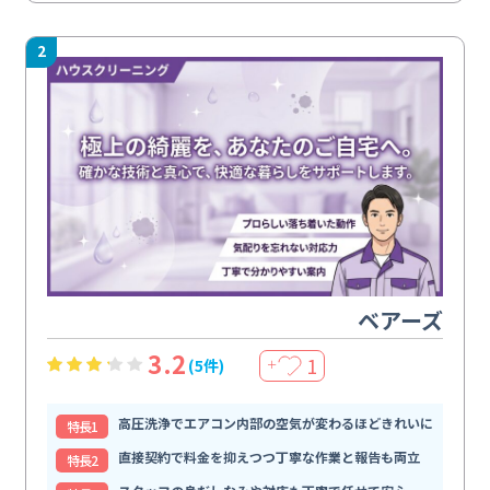
2
ベアーズ
3.2
1
(5件)
＋
高圧洗浄でエアコン内部の空気が変わるほどきれいに
特⻑1
直接契約で料金を抑えつつ丁寧な作業と報告も両立
特⻑2