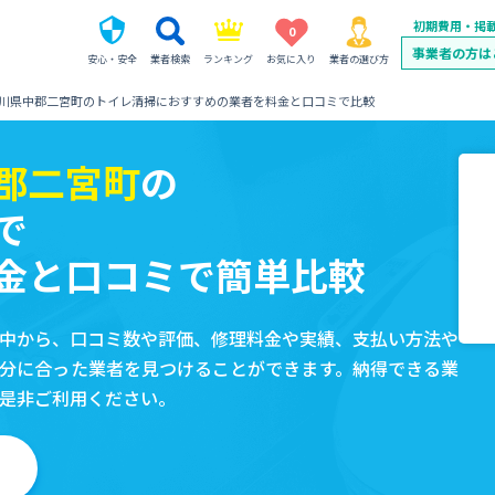
初期費用・掲
0
事業者の方は
安心・安全
業者検索
ランキング
お気に入り
業者の選び方
川県中郡二宮町のトイレ清掃におすすめの業者を料金と口コミで比較
郡二宮町
の
で
金と口コミで簡単比較
中から、口コミ数や評価、修理料金や実績、支払い方法や
分に合った業者を見つけることができます。納得できる業
是非ご利用ください。