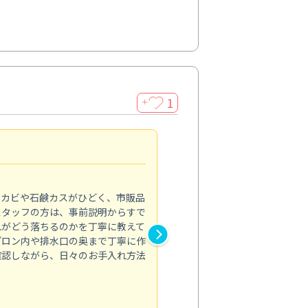
1
＋
法人利用
5.0
のカビや石鹸カスがひどく、市販品
会社のトイレと洗面台清掃をス
スタッフの方は、事前説明からすで
てはオフィス対応が雑なところ
れがどう落ちるのかを丁寧に教えて
なみから言葉遣い、作業マナー
プロン内や排水口の奥まで丁寧に作
心して任せられました。
確認しながら、日々のお手入れ方法
トイレ清掃
投稿日：2024/09/09
投