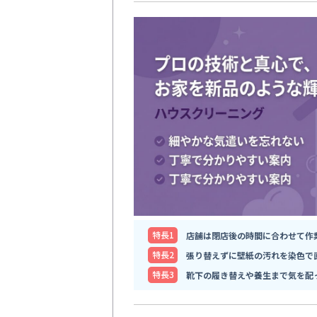
特⻑1
店舗は閉店後の時間に合わせて作
特⻑2
張り替えずに壁紙の汚れを染色で
特⻑3
靴下の履き替えや養生まで気を配