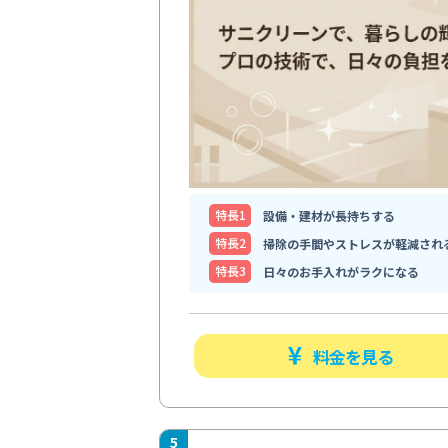
特⻑1
設備・建材が長持ちする
特⻑2
掃除の手間やストレスが軽減され
特⻑3
日々のお手入れがラクになる
料金を見る
5