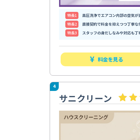
特⻑1
高圧洗浄でエアコン内部の空気が
特⻑2
直接契約で料金を抑えつつ丁寧な
特⻑3
スタッフの身だしなみや対応も丁
料金を見る
4
サニクリーン