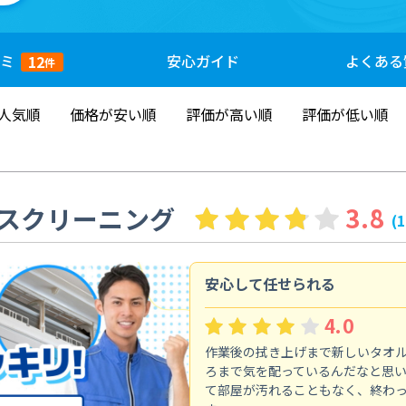
ミ
安心
ガイド
よくある
12
件
人気順
価格が安い順
評価が高い順
評価が低い順
スクリーニング
3.8
(
安心して任せられる
4.0
作業後の拭き上げまで新しいタオ
ろまで気を配っているんだなと思
て部屋が汚れることもなく、終わ