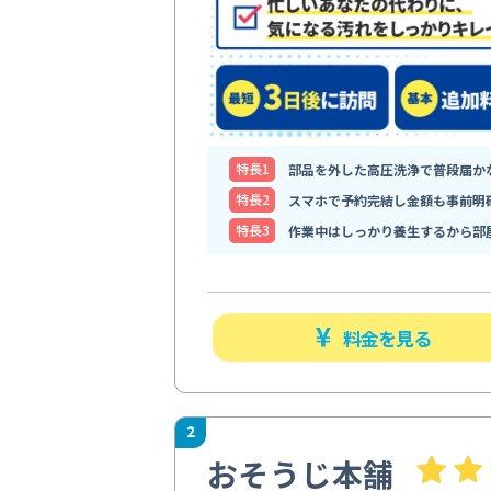
特⻑1
部品を外した高圧洗浄で普段届か
特⻑2
スマホで予約完結し金額も事前明
特⻑3
作業中はしっかり養生するから部
料金を見る
2
おそうじ本舗