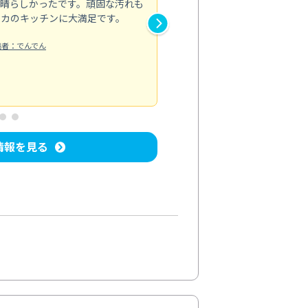
素晴らしかったです。頑固な汚れも
スタッフの方は非常に親切で、
ピカのキッチンに大満足です。
き安心感がありました。エアコ
り快適に感じています。丁寧な
稿者：でんでん
エアコンクリーニング
投稿日：2024/
情報を見る