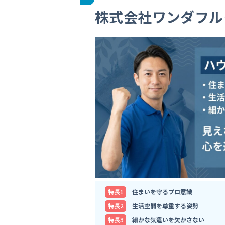
株式会社ワンダフル
特⻑1
住まいを守るプロ意識
特⻑2
生活空間を尊重する姿勢
特⻑3
細かな気遣いを欠かさない