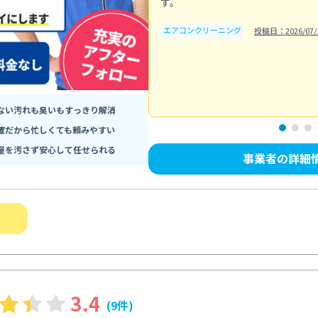
す。
エアコンクリーニング
投稿日：2026/07/
ない汚れも臭いもすっきり解消
確だから忙しくても頼みやすい
屋を汚さず安心して任せられる
事業者の詳細
3.4
(9件)