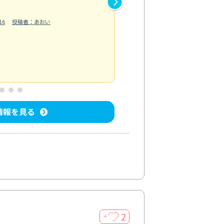
作業では床の汚れや溝に溜まっ
16
投稿者：あおい
らえました。自分では落としに
う...
もっと見る
ベランダ/バルコニー清掃
投稿日：202
情報を見る
2
＋