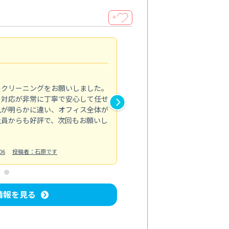
＋
納得のサービス
5.0
のクリーニングをお願いしました。
浴室の清掃を依頼しました。ス
の対応が非常に丁寧で安心して任せ
もスムーズに進行。頑固な汚れ
風が明らかに違い、オフィス全体が
生まれ変わりました。料金も納
社員からも好評で、次回もお願いし
ています。
お風呂清掃
投稿日：2024/06/18
投
06
投稿者：石原です
情報を見る