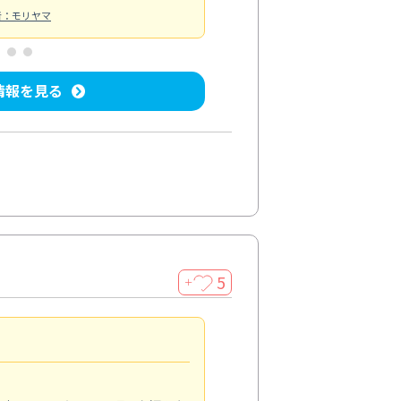
者：モリヤマ
情報を見る
5
＋
親切で丁寧な作業
5.0