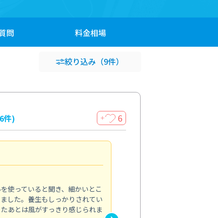
質問
料金
相場
絞り込み
（9件）
6
16件)
＋
見違える仕上がり
4.0
ルを使っていると聞き、細かいとこ
ベランダの汚れが気になってい
いました。養生もしっかりされてい
かできず、しっかり掃除する機
ったあとは風がすっきり感じられま
てきたので、今回クリーニング