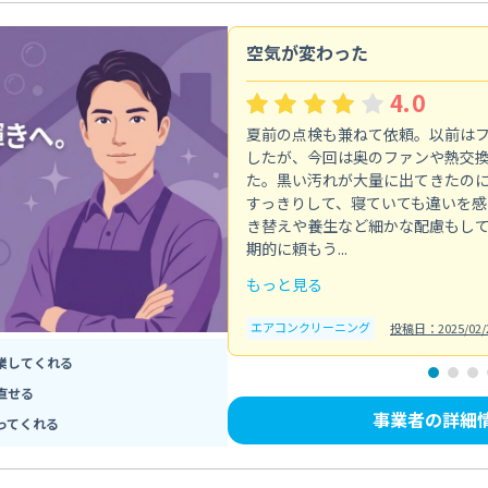
空気が変わった
4.0
夏前の点検も兼ねて依頼。以前は
したが、今回は奥のファンや熱交
た。黒い汚れが大量に出てきたの
すっきりして、寝ていても違いを感
き替えや養生など細かな配慮もし
期的に頼もう...
もっと見る
エアコンクリーニング
投稿日：2025/02/
業してくれる
直せる
事業者の詳細
ってくれる