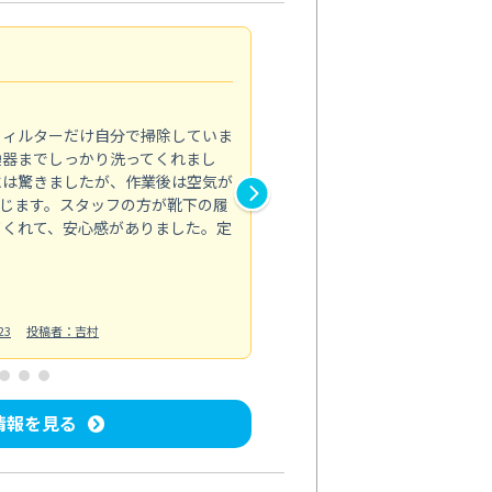
浴室が明るく
5.0
フィルターだけ自分で掃除していま
掃除しても取れなかったカビや
換器までしっかり洗ってくれまし
がプロ。浴室が明るく感じるほ
には驚きましたが、作業後は空気が
の説明も丁寧で安心できました
じます。スタッフの方が靴下の履
と気分も全然違います。
てくれて、安心感がありました。定
お風呂清掃
投稿日：2025/02/12
投
23
投稿者：吉村
情報を見る