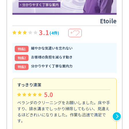
Etoile
3.1
(4件)
＋
細やかな気遣いを忘れない
特⻑1
お客様の負担を減らす動き
特⻑2
分かりやすく丁寧な案内力
特⻑3
すっきり清潔
キ
5.0
ベランダのクリーニングをお願いしました。床や手
コ
すり、排水溝までしっかり掃除してもらい、見違え
れ
るほどきれいになりました。作業も迅速で満足で
く
す。
欲を.
も