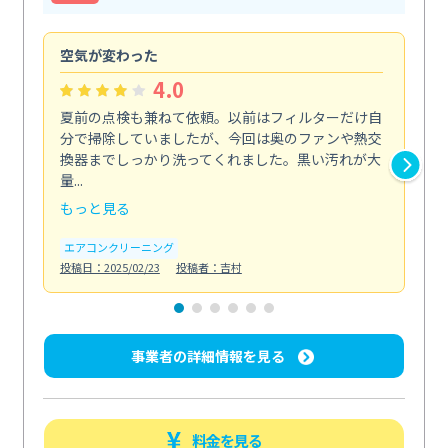
空気が変わった
浴
4.0
夏前の点検も兼ねて依頼。以前はフィルターだけ自
掃
分で掃除していましたが、今回は奥のファンや熱交
た
換器までしっかり洗ってくれました。黒い汚れが大
キ
量...
安...
もっと見る
も
エアコンクリーニング
お
投稿日：2025/02/23
投稿者：吉村
投稿日
事業者の詳細情報を見る
料金を見る