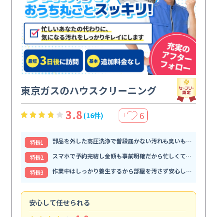
東京ガスのハウスクリーニング
3.8
6
(16件)
＋
部品を外した高圧洗浄で普段届かない汚れも臭いもすっきり解消
特⻑1
スマホで予約完結し金額も事前明確だから忙しくても頼みやすい
特⻑2
作業中はしっかり養生するから部屋を汚さず安心して任せられる
特⻑3
安心して任せられる
見