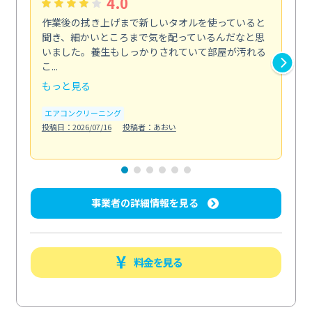
4.0
作業後の拭き上げまで新しいタオルを使っていると
ベ
聞き、細かいところまで気を配っているんだなと思
単
いました。養生もしっかりされていて部屋が汚れる
が
こ...
回...
もっと見る
も
エアコンクリーニング
ベラ
投稿日：2026/07/16
投稿者：あおい
投稿日
事業者の詳細情報を見る
料金を見る