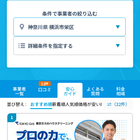
条件で事業者の絞り込む
12
件
事業者
安心
よくある
料金
口コミ
一覧
ガイド
質問
相場
並び替え :
おすすめ順
新着順
人気順
価格が安い順
評価が高い順
（22件）
評価
1