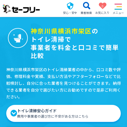
0
安心・安全
業者検索
お気に入り
メニュー
神奈川県横浜市栄区
の
トイレ清掃で
事業者を料金と口コミで簡単
比較
神奈川県横浜市栄区のトイレ清掃業者の中から、口コミ数や評
価、修理料金や実績、支払い方法やアフターフォローなどで比
較検討し、自分に合った業者を見つけることができます。納得
できる業者を自分で選びたい方にお勧めですので是非ご利用く
ださい。
トイレ清掃安心ガイド
費用や事業者の選び方に不安がある方はこちら