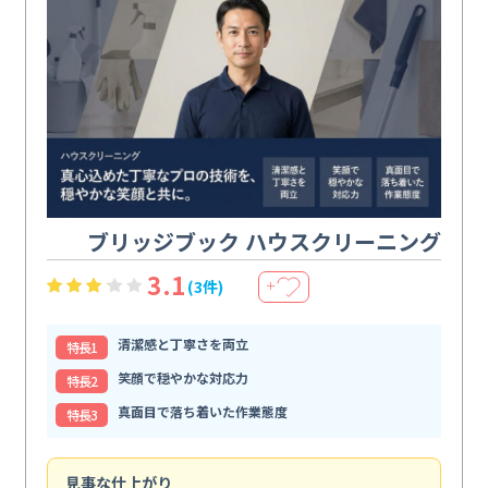
ブリッジブック ハウスクリーニング
3.1
(3件)
＋
清潔感と丁寧さを両立
特⻑1
笑顔で穏やかな対応力
特⻑2
真面目で落ち着いた作業態度
特⻑3
見事な仕上がり
快