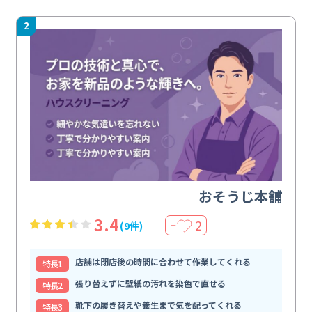
2
おそうじ本舗
3.4
2
(9件)
＋
店舗は閉店後の時間に合わせて作業してくれる
特⻑1
張り替えずに壁紙の汚れを染色で直せる
特⻑2
靴下の履き替えや養生まで気を配ってくれる
特⻑3