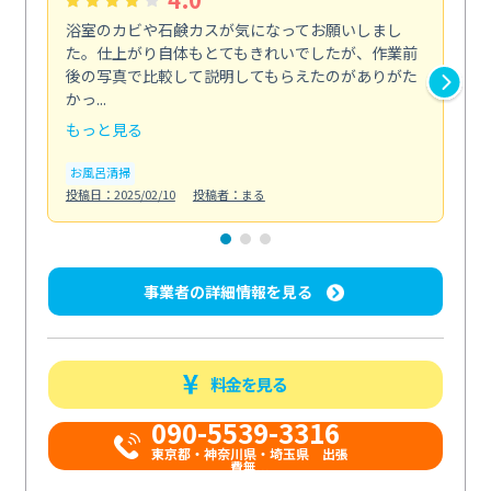
浴室のカビや石鹸カスが気になってお願いしまし
料
た。仕上がり自体もとてもきれいでしたが、作業前
取
後の写真で比較して説明してもらえたのがありがた
こ
かっ...
っ...
もっと見る
も
お風呂清掃
キ
投稿日：2025/02/10
投稿者：まる
投稿日
事業者の詳細情報を見る
料金を見る
090-5539-3316
​東京都・神奈川県・埼玉県 出張
費無...