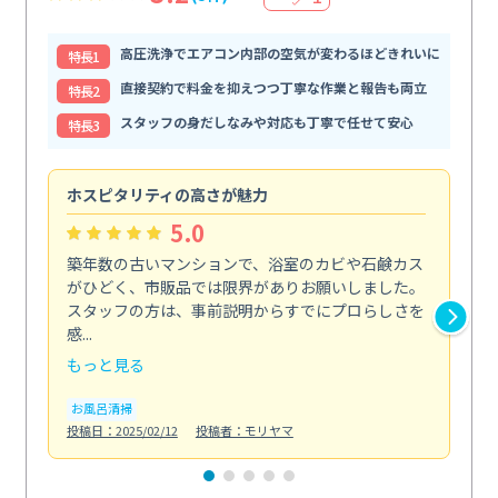
高圧洗浄でエアコン内部の空気が変わるほどきれいに
特⻑1
直接契約で料金を抑えつつ丁寧な作業と報告も両立
特⻑2
スタッフの身だしなみや対応も丁寧で任せて安心
特⻑3
ホスピタリティの高さが魅力
法
5.0
築年数の古いマンションで、浴室のカビや石鹸カス
会
がひどく、市販品では限界がありお願いしました。
し
スタッフの方は、事前説明からすでにプロらしさを
あ
感...
い...
もっと見る
も
お風呂清掃
ト
投稿日：2025/02/12
投稿者：モリヤマ
投稿日