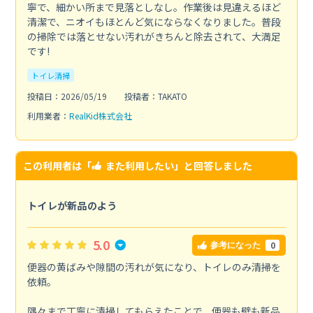
寧で、細かい所まで見落としなし。作業後は見違えるほど
清潔で、ニオイもほとんど気にならなくなりました。普段
の掃除では落とせない汚れがきちんと除去されて、大満足
です!
トイレ清掃
投稿日：2026/05/19
投稿者：TAKATO
利用業者：
RealKid株式会社
この利用者は「
また利用したい
」と回答しました
トイレが新品のよう
5.0
0
参考になった
便器の黄ばみや隙間の汚れが気になり、トイレのみ清掃を
依頼。
隅々まで丁寧に清掃してもらえたことで、便器も壁も新品