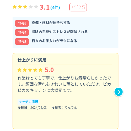
3.1
5
(4件)
＋
設備・建材が長持ちする
特⻑1
掃除の手間やストレスが軽減される
特⻑2
日々のお手入れがラクになる
特⻑3
仕上がりに満足
親
5.0
作業はとても丁寧で、仕上がりも素晴らしかったで
ス
す。頑固な汚れもきれいに落としていただき、ピカ
説
ピカのキッチンに大満足です。
の
い...
キッチン清掃
も
投稿日：2024/08/03
投稿者：でんでん
エ
投稿日