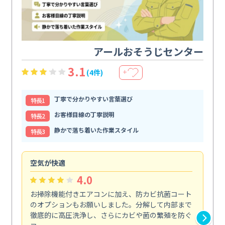
アールおそうじセンター
3.1
(4件)
＋
丁寧で分かりやすい言葉選び
特⻑1
お客様目線の丁寧説明
特⻑2
静かで落ち着いた作業スタイル
特⻑3
空気が快適
手
4.0
お掃除機能付きエアコンに加え、防カビ抗菌コート
今
のオプションもお願いしました。分解して内部まで
し
徹底的に高圧洗浄し、さらにカビや菌の繁殖を防ぐ
よ