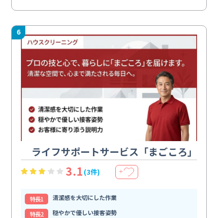
6
ライフサポートサービス「まごころ」
3.1
(3件)
＋
清潔感を大切にした作業
特⻑1
穏やかで優しい接客姿勢
特⻑2