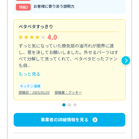
お客様に寄り添う説明力
特⻑3
ベタベタすっきり
安
4.0
ずっと気になっていた換気扇の油汚れが限界に達
掃
し、意を決してお願いしました。外せるパーツはす
し
べて分解して洗ってくれて、ベタベタだったファン
ッ
も自...
垢...
もっと見る
も
キッチン清掃
水
投稿日：2025/01/23
投稿者：クッキー
投稿日
事業者の詳細情報を見る