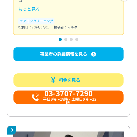
コ...
す...
もっと見る
も
エアコンクリーニング
エ
投稿日：2024/07/01
投稿者：マルタ
投稿日
事業者の詳細情報を見る
料金を見る
03-3707-7290
平日9時～18時・土曜日9時～12
時...
9