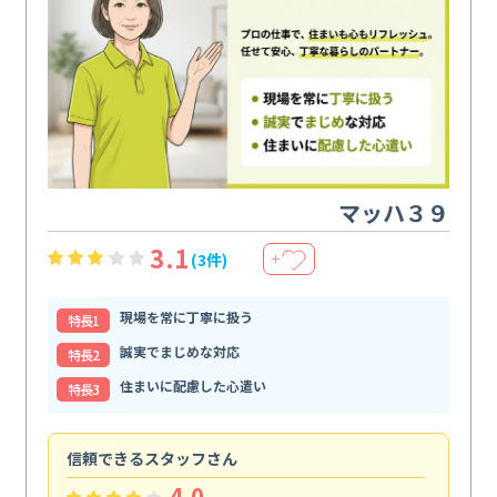
マッハ３９
3.1
(3件)
＋
現場を常に丁寧に扱う
特⻑1
誠実でまじめな対応
特⻑2
住まいに配慮した心遣い
特⻑3
信頼できるスタッフさん
キ
4.0