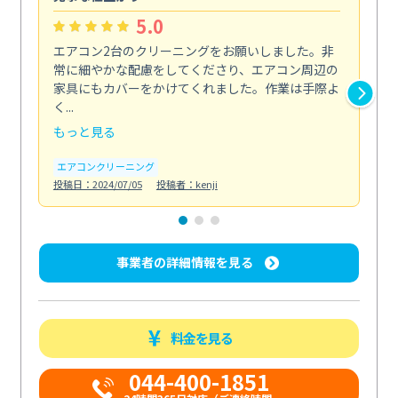
5.0
エアコン2台のクリーニングをお願いしました。非
初
常に細やかな配慮をしてくださり、エアコン周辺の
ス
家具にもカバーをかけてくれました。作業は手際よ
作
く...
心...
もっと見る
も
エアコンクリーニング
エ
投稿日：2024/07/05
投稿者：kenji
投稿日
事業者の詳細情報を見る
料金を見る
044-400-1851