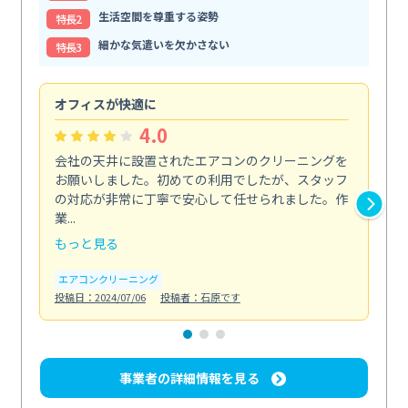
生活空間を尊重する姿勢
特⻑2
細かな気遣いを欠かさない
特⻑3
オフィスが快適に
納
4.0
会社の天井に設置されたエアコンのクリーニングを
浴
お願いしました。初めての利用でしたが、スタッフ
終
の対応が非常に丁寧で安心して任せられました。作
き
業...
し...
もっと見る
も
エアコンクリーニング
お
投稿日：2024/07/06
投稿者：石原です
投稿日
事業者の詳細情報を見る