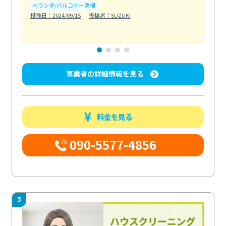
ベランダ/バルコニー清掃
投稿日：2024/09/15
投稿者：SUZUKI
キ
投稿日
事業者の詳細情報を見る
料金を見る
090-5577-4856
5