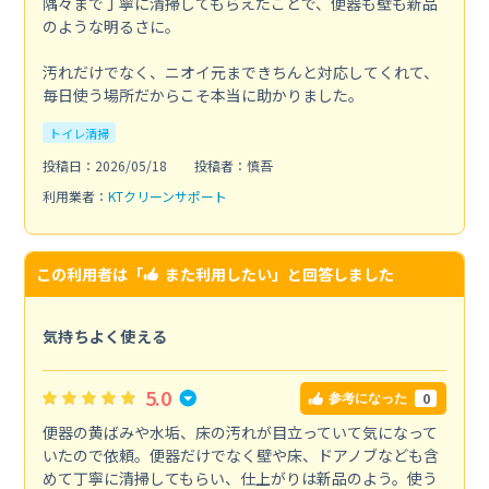
隅々まで丁寧に清掃してもらえたことで、便器も壁も新品
のような明るさに。
汚れだけでなく、ニオイ元まできちんと対応してくれて、
毎日使う場所だからこそ本当に助かりました。
トイレ清掃
投稿日：2026/05/18
投稿者：慎吾
利用業者：
KTクリーンサポート
この利用者は「
また利用したい
」と回答しました
気持ちよく使える
5.0
0
参考になった
便器の黄ばみや水垢、床の汚れが目立っていて気になって
いたので依頼。便器だけでなく壁や床、ドアノブなども含
めて丁寧に清掃してもらい、仕上がりは新品のよう。使う