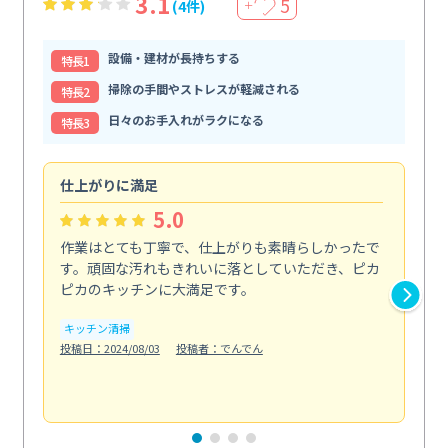
3.1
5
(4件)
＋
設備・建材が長持ちする
特⻑1
掃除の手間やストレスが軽減される
特⻑2
日々のお手入れがラクになる
特⻑3
仕上がりに満足
親
5.0
作業はとても丁寧で、仕上がりも素晴らしかったで
ス
す。頑固な汚れもきれいに落としていただき、ピカ
説
ピカのキッチンに大満足です。
の
い...
キッチン清掃
も
投稿日：2024/08/03
投稿者：でんでん
エ
投稿日