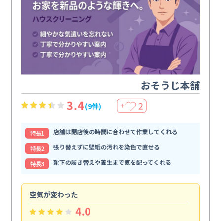
おそうじ本舗
3.4
2
(9件)
＋
店舗は閉店後の時間に合わせて作業してくれる
特⻑1
張り替えずに壁紙の汚れを染色で直せる
特⻑2
靴下の履き替えや養生まで気を配ってくれる
特⻑3
空気が変わった
浴
4.0