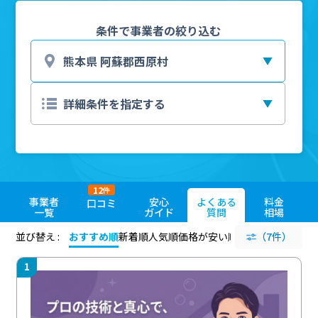
条件で事業者の絞り込む
12
件
事業者
安心
よくある
料金
口コミ
一覧
ガイド
質問
相場
並び替え :
おすすめ順
新着順
人気順
価格が安い順
評価が高い順
（7件）
評価
1