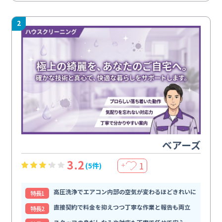
2
ベアーズ
3.2
1
(5件)
＋
高圧洗浄でエアコン内部の空気が変わるほどきれいに
特⻑1
直接契約で料金を抑えつつ丁寧な作業と報告も両立
特⻑2