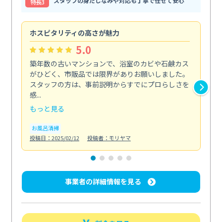
スタッフの身だしなみや対応も丁寧で任せて安心
特⻑3
ホスピタリティの高さが魅力
法
5.0
築年数の古いマンションで、浴室のカビや石鹸カス
会
がひどく、市販品では限界がありお願いしました。
し
スタッフの方は、事前説明からすでにプロらしさを
あ
感...
い...
もっと見る
も
お風呂清掃
ト
投稿日：2025/02/12
投稿者：モリヤマ
投稿日
事業者の詳細情報を見る