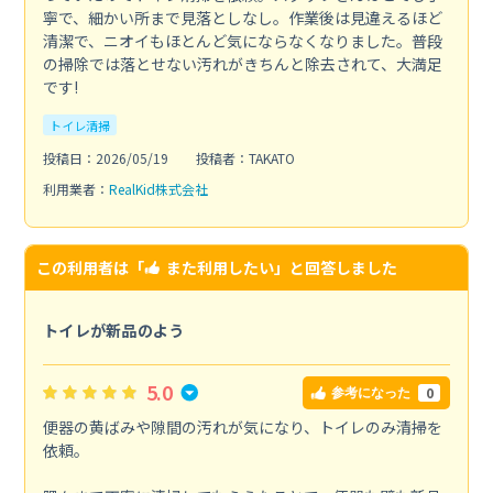
寧で、細かい所まで見落としなし。作業後は見違えるほど
清潔で、ニオイもほとんど気にならなくなりました。普段
の掃除では落とせない汚れがきちんと除去されて、大満足
です!
トイレ清掃
投稿日：2026/05/19
投稿者：TAKATO
利用業者：
RealKid株式会社
この利用者は「
また利用したい
」と回答しました
トイレが新品のよう
5.0
0
参考になった
便器の黄ばみや隙間の汚れが気になり、トイレのみ清掃を
依頼。