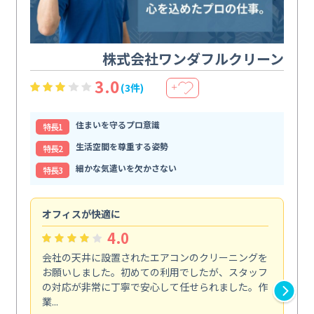
株式会社ワンダフルクリーン
3.0
(3件)
＋
住まいを守るプロ意識
特⻑1
生活空間を尊重する姿勢
特⻑2
細かな気遣いを欠かさない
特⻑3
オフィスが快適に
納
4.0
会社の天井に設置されたエアコンのクリーニングを
浴
お願いしました。初めての利用でしたが、スタッフ
終
の対応が非常に丁寧で安心して任せられました。作
き
業...
し...