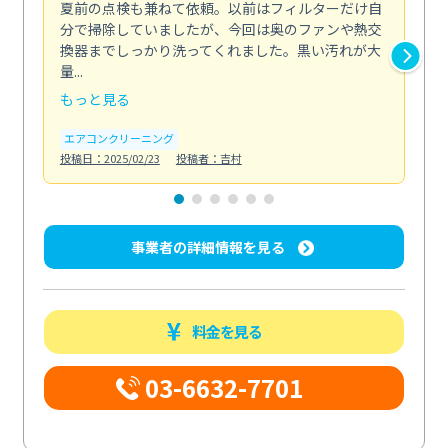
夏前の点検も兼ねて依頼。以前はフィルターだけ自
掃
分で掃除していましたが、今回は奥のファンや熱交
た
換器までしっかり洗ってくれました。黒い汚れが大
キ
量...
安...
もっと見る
も
エアコンクリーニング
お
投稿日：2025/02/23
投稿者：吉村
投稿日
事業者の詳細情報を見る
料金を見る
03-6632-7701