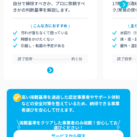
自分で掃除すべきか、プロに依頼すべ
17種類の清
きかの判断基準を解説します。
ク/単発の使
こんな方におすすめ
主
汚れが落ちなくて困っている
水回り（
時間をかけたくない
床・窓・
引越し・転居の予定がある
屋外・空
読了目安
約1分
読了目安
高い掲載基準を通過した認定事業者やサポート体制
などの安全対策を整えているため、納得できる事業
者選びを安心して行えます。
掲載基準をクリアした事業者のみ掲載！安心してお
選びください！
サービスから探す