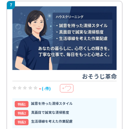
7
おそうじ革命
-
(-件)
＋
誠意を持った清掃スタイル
特⻑1
真面目で誠実な清掃態度
特⻑2
生活導線を考えた作業配慮
特⻑3