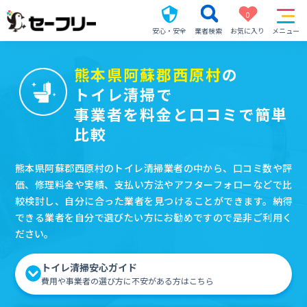
0
安心・安全
業者検索
お気に入り
メニュー
熊本県阿蘇郡西原村
の
トイレ清掃で
事業者を料金と口コミで簡単
比較
熊本県阿蘇郡西原村のトイレ清掃業者の中から、口コミ数や評
価、修理料金や実績、支払い方法やアフターフォローなどで比
較検討し、自分に合った業者を見つけることができます。納得
できる業者を自分で選びたい方にお勧めですので是非ご利用く
ださい。
トイレ清掃安心ガイド
費用や事業者の選び方に不安がある方はこちら