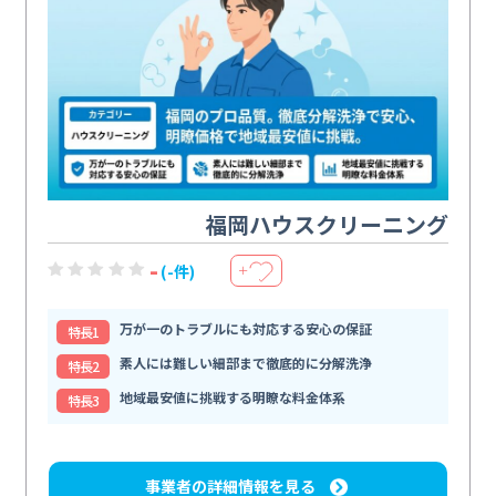
福岡ハウスクリーニング
-
(-件)
＋
万が一のトラブルにも対応する安心の保証
特⻑1
素人には難しい細部まで徹底的に分解洗浄
特⻑2
地域最安値に挑戦する明瞭な料金体系
特⻑3
事業者の詳細情報を見る