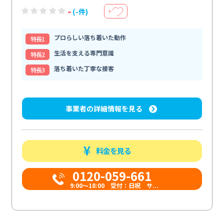
-
(-件)
＋
プロらしい落ち着いた動作
特⻑1
生活を支える専門意識
特⻑2
落ち着いた丁寧な接客
特⻑3
事業者の詳細情報を見る
料金を見る
0120-059-661
9:00〜18:00 受付：日祝 サ...