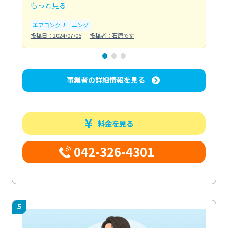
もっと見る
も
エアコンクリーニング
お
投稿日：2024/07/06
投稿者：石原です
投稿日
事業者の詳細情報を見る
料金を見る
042-326-4301
5