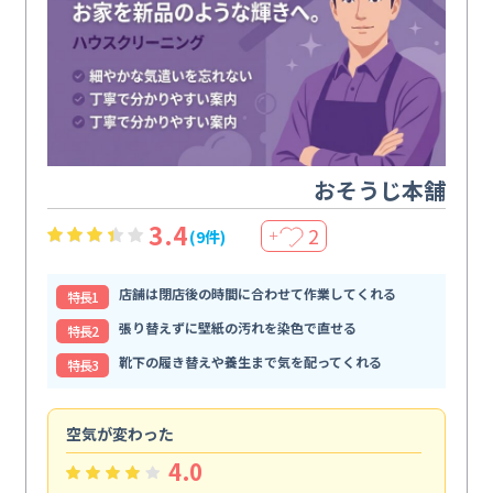
おそうじ本舗
3.4
2
(9件)
＋
店舗は閉店後の時間に合わせて作業してくれる
特⻑1
張り替えずに壁紙の汚れを染色で直せる
特⻑2
靴下の履き替えや養生まで気を配ってくれる
特⻑3
空気が変わった
浴
4.0