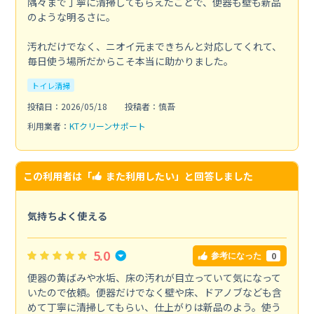
隅々まで丁寧に清掃してもらえたことで、便器も壁も新品
のような明るさに。
汚れだけでなく、ニオイ元まできちんと対応してくれて、
毎日使う場所だからこそ本当に助かりました。
トイレ清掃
投稿日：2026/05/18
投稿者：慎吾
利用業者：
KTクリーンサポート
この利用者は「
また利用したい
」と回答しました
気持ちよく使える
5.0
0
参考になった
便器の黄ばみや水垢、床の汚れが目立っていて気になって
いたので依頼。便器だけでなく壁や床、ドアノブなども含
めて丁寧に清掃してもらい、仕上がりは新品のよう。使う