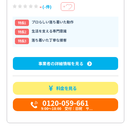
-
(-件)
＋
プロらしい落ち着いた動作
特⻑1
生活を支える専門意識
特⻑2
落ち着いた丁寧な接客
特⻑3
事業者の詳細情報を見る
料金を見る
0120-059-661
9:00〜18:00 受付：日祝 サ...