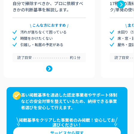
自分で掃除すべきか、プロに依頼すべ
17種類の清
きかの判断基準を解説します。
ク/単発の使
こんな方におすすめ
主
汚れが落ちなくて困っている
水回り（
時間をかけたくない
床・窓・
引越し・転居の予定がある
屋外・空
読了目安
約1分
読了目安
高い掲載基準を通過した認定事業者やサポート体制
などの安全対策を整えているため、納得できる事業
者選びを安心して行えます。
掲載基準をクリアした事業者のみ掲載！安心してお
選びください！
サービスから探す