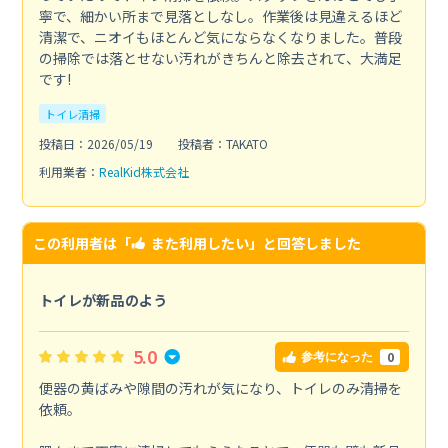
寧で、細かい所まで見落としなし。作業後は見違えるほど
清潔で、ニオイもほとんど気にならなくなりました。普段
の掃除では落とせない汚れがきちんと除去されて、大満足
です!
トイレ清掃
投稿日：2026/05/19
投稿者：TAKATO
利用業者：
RealKid株式会社
この利用者は「
また利用したい
」と回答しました
トイレが新品のよう
5.0
0
参考になった
便器の黄ばみや隙間の汚れが気になり、トイレのみ清掃を
依頼。