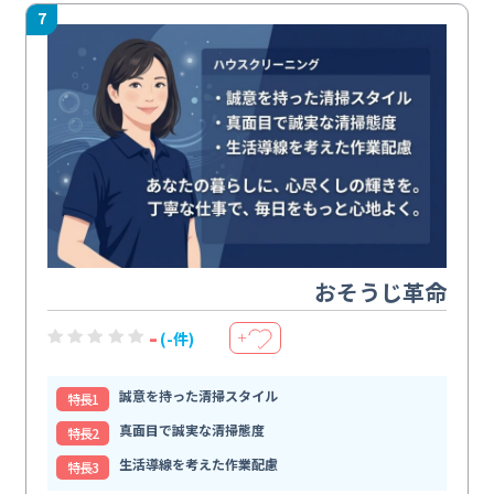
7
おそうじ革命
-
(-件)
＋
誠意を持った清掃スタイル
特⻑1
真面目で誠実な清掃態度
特⻑2
生活導線を考えた作業配慮
特⻑3