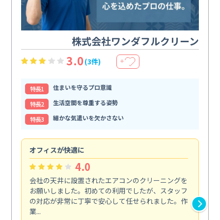
株式会社ワンダフルクリーン
3.0
(3件)
＋
住まいを守るプロ意識
特⻑1
生活空間を尊重する姿勢
特⻑2
細かな気遣いを欠かさない
特⻑3
オフィスが快適に
納
4.0
会社の天井に設置されたエアコンのクリーニングを
浴
お願いしました。初めての利用でしたが、スタッフ
終
の対応が非常に丁寧で安心して任せられました。作
き
業...
し...