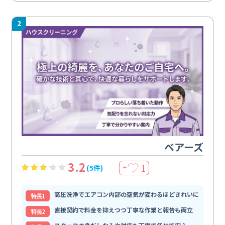
2
ベアーズ
3.2
1
(5件)
＋
高圧洗浄でエアコン内部の空気が変わるほどきれいに
特⻑1
直接契約で料金を抑えつつ丁寧な作業と報告も両立
特⻑2