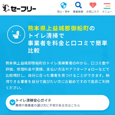
0
安心・安全
業者検索
お気に入り
メニュー
熊本県上益城郡御船町
の
トイレ清掃で
事業者を料金と口コミで簡単
比較
熊本県上益城郡御船町のトイレ清掃業者の中から、口コミ数や
評価、修理料金や実績、支払い方法やアフターフォローなどで
比較検討し、自分に合った業者を見つけることができます。納
得できる業者を自分で選びたい方にお勧めですので是非ご利用
ください。
トイレ清掃安心ガイド
費用や事業者の選び方に不安がある方はこちら