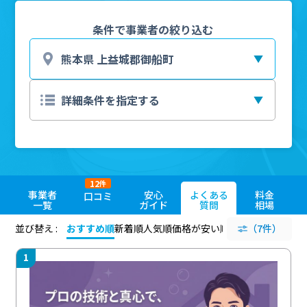
条件で事業者の絞り込む
12
件
事業者
安心
よくある
料金
口コミ
一覧
ガイド
質問
相場
並び替え :
おすすめ順
新着順
人気順
価格が安い順
評価が高い順
（7件）
評価
1