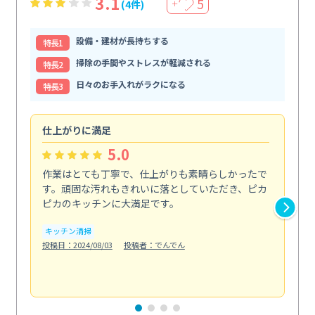
3.1
5
(4件)
＋
設備・建材が長持ちする
特⻑1
掃除の手間やストレスが軽減される
特⻑2
日々のお手入れがラクになる
特⻑3
仕上がりに満足
親
5.0
作業はとても丁寧で、仕上がりも素晴らしかったで
ス
す。頑固な汚れもきれいに落としていただき、ピカ
説
ピカのキッチンに大満足です。
の
い...
キッチン清掃
も
投稿日：2024/08/03
投稿者：でんでん
エ
投稿日