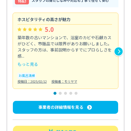
スタッフの身だしなみや対応も丁寧で任せて安心
特⻑3
ホスピタリティの高さが魅力
法
5.0
築年数の古いマンションで、浴室のカビや石鹸カス
会
がひどく、市販品では限界がありお願いしました。
し
スタッフの方は、事前説明からすでにプロらしさを
あ
感...
い...
もっと見る
も
お風呂清掃
ト
投稿日：2025/02/12
投稿者：モリヤマ
投稿日
事業者の詳細情報を見る