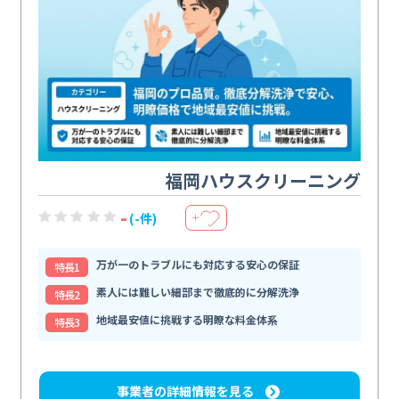
福岡ハウスクリーニング
-
(-件)
＋
万が一のトラブルにも対応する安心の保証
特⻑1
素人には難しい細部まで徹底的に分解洗浄
特⻑2
地域最安値に挑戦する明瞭な料金体系
特⻑3
事業者の詳細情報を見る