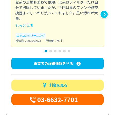
夏前の点検も兼ねて依頼。以前はフィルターだけ自
掃
分で掃除していましたが、今回は奥のファンや熱交
た
換器までしっかり洗ってくれました。黒い汚れが大
キ
量...
安...
もっと見る
も
エアコンクリーニング
お
投稿日：2025/02/23
投稿者：吉村
投稿日
事業者の詳細情報を見る
料金を見る
03-6632-7701