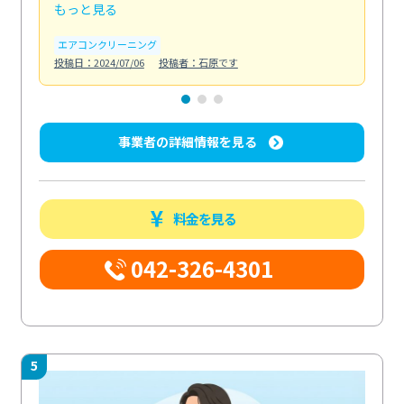
もっと見る
も
エアコンクリーニング
お
投稿日：2024/07/06
投稿者：石原です
投稿日
事業者の詳細情報を見る
料金を見る
042-326-4301
5