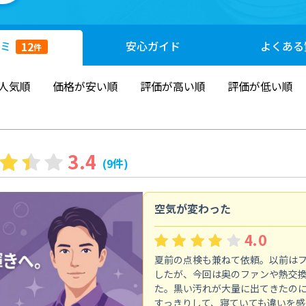
ミ
安心
ガイド
よくある
12
件
人気順
価格が安い順
評価が高い順
評価が低い順
3.4
(9件)
空気が変わった
4.0
夏前の点検も兼ねて依頼。以前は
したが、今回は奥のファンや熱交
た。黒い汚れが大量に出てきたの
すっきりして、寝ていても違いを感