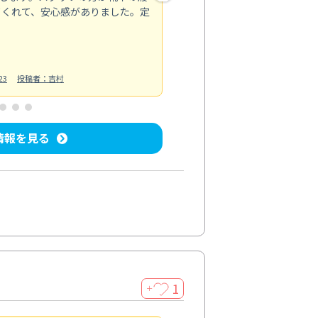
てくれて、安心感がありました。定
お風呂清掃
投稿日：2025/02/12
投
23
投稿者：吉村
情報を見る
1
＋