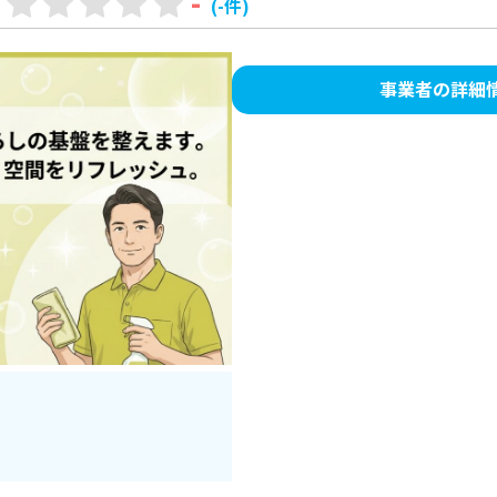
-
(-件)
事業者の詳細