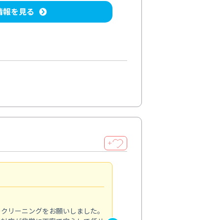
情報を見る
＋
納得のサービス
5.0
のクリーニングをお願いしました。
浴室の清掃を依頼しました。ス