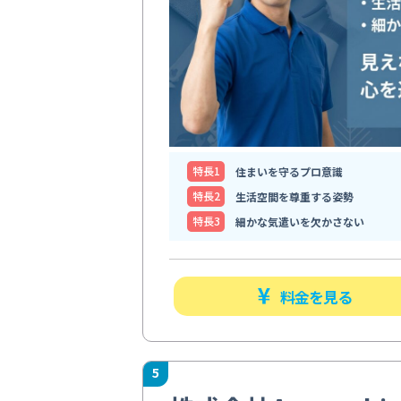
特⻑1
住まいを守るプロ意識
特⻑2
生活空間を尊重する姿勢
特⻑3
細かな気遣いを欠かさない
料金を見る
5