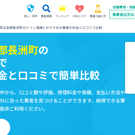
初期費用・掲
0
事業者の方は
安心・安全
業者検索
ランキング
お気に入り
業者の選び方
県玉名郡長洲町のトイレ清掃におすすめの業者を料金と口コミで比較
郡長洲町
の
で
金と口コミで簡単比較
中から、口コミ数や評価、修理料金や実績、支払い方法や
分に合った業者を見つけることができます。納得できる業
是非ご利用ください。