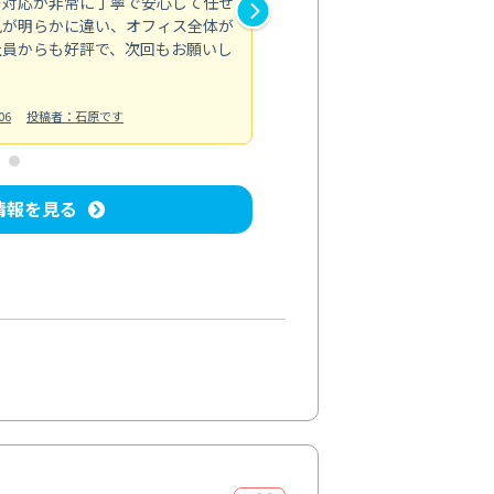
の対応が非常に丁寧で安心して任せ
もスムーズに進行。頑固な汚れ
風が明らかに違い、オフィス全体が
生まれ変わりました。料金も納
社員からも好評で、次回もお願いし
ています。
お風呂清掃
投稿日：2024/06/18
投
06
投稿者：石原です
情報を見る