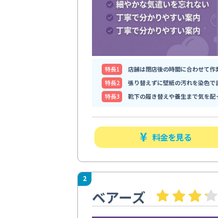
特⻑1
店舗は閉店後の時間に合わせて作
特⻑2
張り替えずに壁紙の汚れを染色で
特⻑3
靴下の履き替えや養生まで気を配
料金を見る
2
ベアーズ