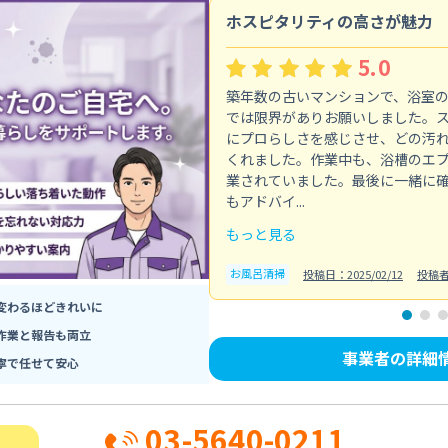
ホスピタリティの高さが魅力
5.0
築年数の古いマンションで、浴室
では限界がありお願いしました。
にプロらしさを感じさせ、どの汚
くれました。作業中も、浴槽のエ
業されていました。最後に一緒に
もアドバイ...
もっと見る
お風呂清掃
投稿日：2025/02/12
投稿
変わるほどきれいに
作業と報告も両立
事業者の詳細
寧で任せて安心
03-5640-0211