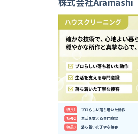
株式会社Aramashi
特⻑1
プロらしい落ち着いた動作
特⻑2
生活を支える専門意識
特⻑3
落ち着いた丁寧な接客