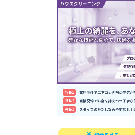
特⻑1
高圧洗浄でエアコン内部の空気が
特⻑2
直接契約で料金を抑えつつ丁寧な
特⻑3
スタッフの身だしなみや対応も丁
料金を見る