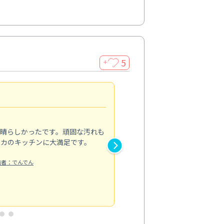
5
＋
親切で丁寧な作業
5.0
素晴らしかったです。頑固な汚れも
スタッフの方は非常に親切で、
ピカのキッチンに大満足です。
き安心感がありました。エアコ
り快適に感じています。丁寧な
稿者：でんでん
エアコンクリーニング
投稿日：2024/