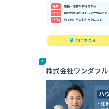
特⻑1
設備・建材が長持ちする
特⻑2
掃除の手間やストレスが軽減され
特⻑3
日々のお手入れがラクになる
料金を見る
4
株式会社ワンダフル