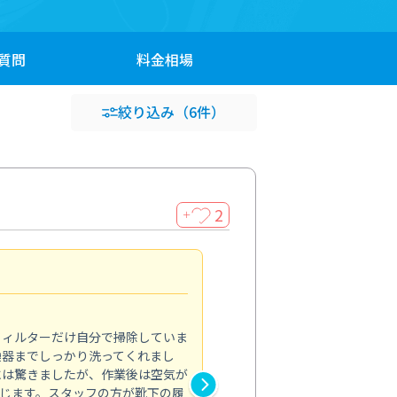
質問
料金
相場
絞り込み
（6件）
2
＋
浴室が明るく
5.0
フィルターだけ自分で掃除していま
掃除しても取れなかったカビや
換器までしっかり洗ってくれまし
がプロ。浴室が明るく感じるほ
には驚きましたが、作業後は空気が
の説明も丁寧で安心できました
じます。スタッフの方が靴下の履
と気分も全然違います。