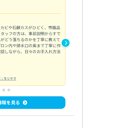
法人利用
5.0
のカビや石鹸カスがひどく、市販品
会社のトイレと洗面台清掃をス
スタッフの方は、事前説明からすで
てはオフィス対応が雑なところ
れがどう落ちるのかを丁寧に教えて
なみから言葉遣い、作業マナー
プロン内や排水口の奥まで丁寧に作
心して任せられました。
確認しながら、日々のお手入れ方法
トイレ清掃
投稿日：2024/09/09
投
者：モリヤマ
情報を見る