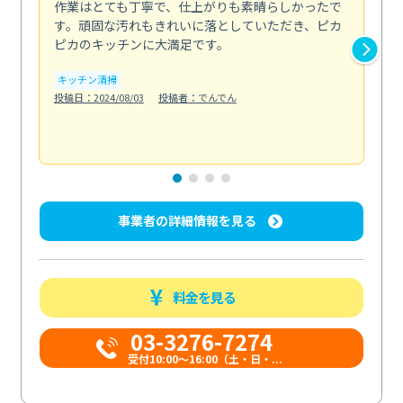
作業はとても丁寧で、仕上がりも素晴らしかったで
ス
す。頑固な汚れもきれいに落としていただき、ピカ
説
ピカのキッチンに大満足です。
の
い...
キッチン清掃
も
投稿日：2024/08/03
投稿者：でんでん
エ
投稿日
事業者の詳細情報を見る
料金を見る
03-3276-7274
受付10:00〜16:00（土・日・...