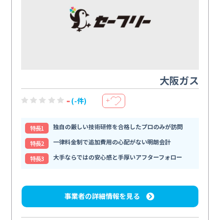
大阪ガス
-
(-件)
＋
独自の厳しい技術研修を合格したプロのみが訪問
特⻑1
一律料金制で追加費用の心配がない明朗会計
特⻑2
大手ならではの安心感と手厚いアフターフォロー
特⻑3
事業者の詳細情報を見る