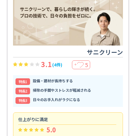
サニクリーン
3.1
5
(4件)
＋
設備・建材が長持ちする
特⻑1
掃除の手間やストレスが軽減される
特⻑2
日々のお手入れがラクになる
特⻑3
仕上がりに満足
親
5.0