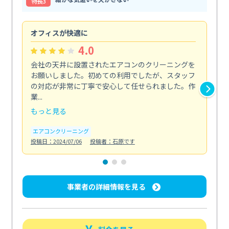
特⻑3
オフィスが快適に
納
4.0
会社の天井に設置されたエアコンのクリーニングを
浴
お願いしました。初めての利用でしたが、スタッフ
終
の対応が非常に丁寧で安心して任せられました。作
き
業...
し...
もっと見る
も
エアコンクリーニング
お
投稿日：2024/07/06
投稿者：石原です
投稿日
事業者の詳細情報を見る