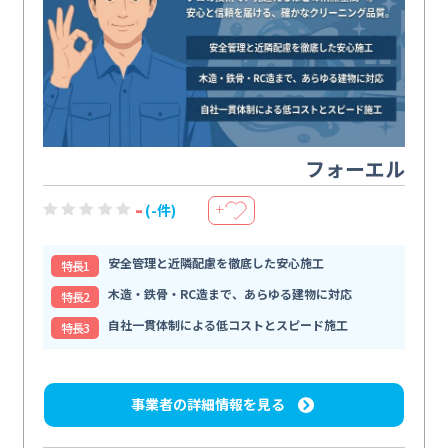
フォーエル
-
(-件)
＋
安全管理と近隣配慮を徹底した安心施工
特⻑1
木造・鉄骨・RC造まで、あらゆる建物に対応
特⻑2
自社一貫体制による低コストとスピード施工
特⻑3
事業者の詳細情報を見る