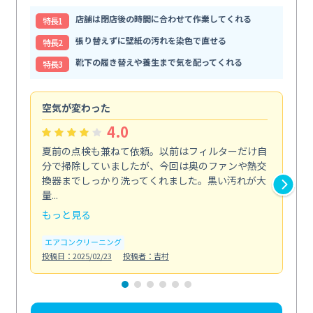
店舗は閉店後の時間に合わせて作業してくれる
特⻑1
張り替えずに壁紙の汚れを染色で直せる
特⻑2
靴下の履き替えや養生まで気を配ってくれる
特⻑3
空気が変わった
浴
4.0
夏前の点検も兼ねて依頼。以前はフィルターだけ自
掃
分で掃除していましたが、今回は奥のファンや熱交
た
換器までしっかり洗ってくれました。黒い汚れが大
キ
量...
安...
もっと見る
も
エアコンクリーニング
お
投稿日：2025/02/23
投稿者：吉村
投稿日