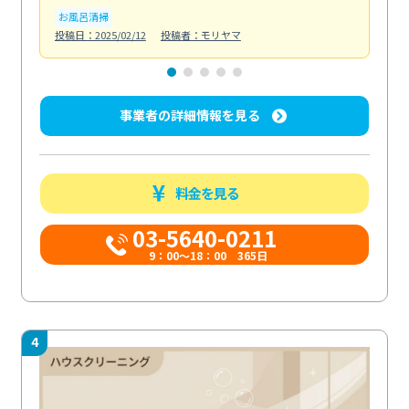
お風呂清掃
ト
投稿日：2025/02/12
投稿者：モリヤマ
投稿日
事業者の詳細情報を見る
料金を見る
03-5640-0211
9：00～18：00 365日
4