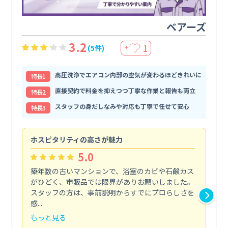
ベアーズ
3.2
1
(5件)
＋
高圧洗浄でエアコン内部の空気が変わるほどきれいに
特⻑1
直接契約で料金を抑えつつ丁寧な作業と報告も両立
特⻑2
スタッフの身だしなみや対応も丁寧で任せて安心
特⻑3
ホスピタリティの高さが魅力
法
5.0
築年数の古いマンションで、浴室のカビや石鹸カス
会
がひどく、市販品では限界がありお願いしました。
し
スタッフの方は、事前説明からすでにプロらしさを
あ
感...
い...
もっと見る
も