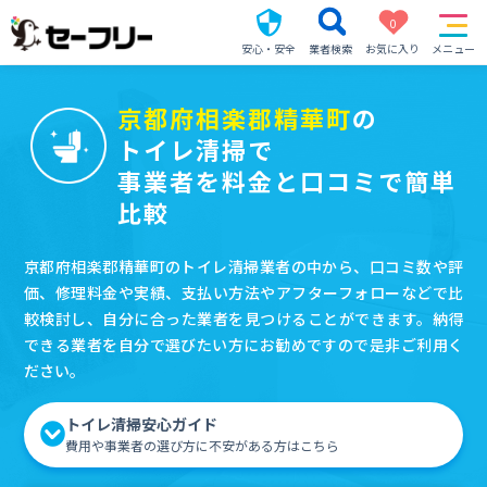
0
安心・安全
業者検索
お気に入り
メニュー
京都府相楽郡精華町
の
トイレ清掃で
事業者を料金と口コミで簡単
比較
京都府相楽郡精華町のトイレ清掃業者の中から、口コミ数や評
価、修理料金や実績、支払い方法やアフターフォローなどで比
較検討し、自分に合った業者を見つけることができます。納得
できる業者を自分で選びたい方にお勧めですので是非ご利用く
ださい。
トイレ清掃安心ガイド
費用や事業者の選び方に不安がある方はこちら