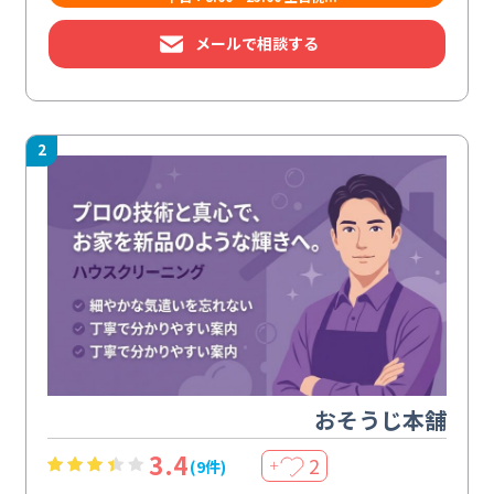
メールで相談する
2
おそうじ本舗
3.4
2
(9件)
＋