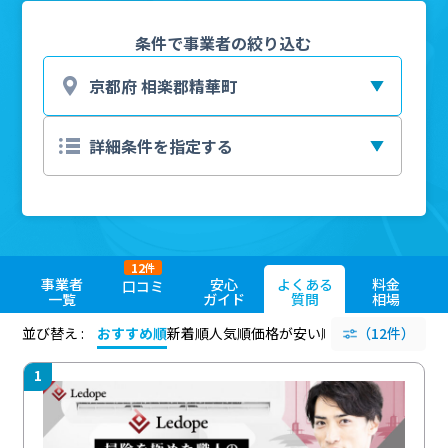
条件で事業者の絞り込む
12
件
事業者
安心
よくある
料金
口コミ
一覧
ガイド
質問
相場
並び替え :
おすすめ順
新着順
人気順
価格が安い順
評価が高い順
（12件）
評価
1