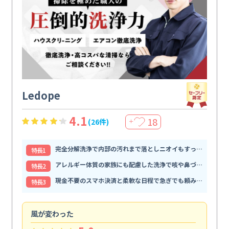
Ledope
4.1
18
(26件)
＋
完全分解洗浄で内部の汚れまで落としニオイもすっきり解消
特⻑1
アレルギー体質の家族にも配慮した洗浄で咳や鼻づまりが和らぐ
特⻑2
現金不要のスマホ決済と柔軟な日程で急ぎでも頼みやすい
特⻑3
風が変わった
家