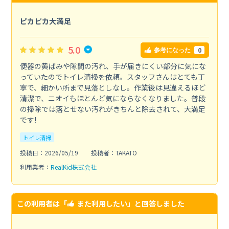
ピカピカ大満足
5.0
0
参考になった
便器の黄ばみや隙間の汚れ、手が届きにくい部分に気にな
っていたのでトイレ清掃を依頼。スタッフさんはとても丁
寧で、細かい所まで見落としなし。作業後は見違えるほど
清潔で、ニオイもほとんど気にならなくなりました。普段
の掃除では落とせない汚れがきちんと除去されて、大満足
です!
トイレ清掃
投稿日：2026/05/19
投稿者：TAKATO
利用業者：
RealKid株式会社
この利用者は「
また利用したい
」と回答しました