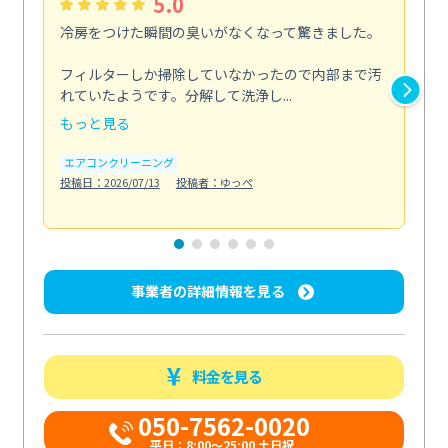
5.0
冷房をつけた瞬間の臭いがなくなって驚きました。
季
な
フィルターしか掃除していなかったので内部まで汚
れていたようです。分解して洗浄し...
浴室
もっと見る
も
エアコンクリーニング
水
投稿日：2026/07/13
投稿者：ゆっぺ
投稿日
事業者の詳細情報を見る
料金を見る
050-7562-0020
平日：8:00〜25:00 土日祝...