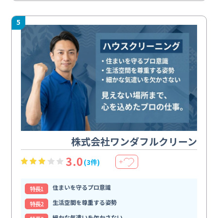
5
株式会社ワンダフルクリーン
3.0
(3件)
＋
住まいを守るプロ意識
特⻑1
生活空間を尊重する姿勢
特⻑2
細かな気遣いを欠かさない