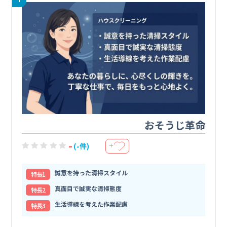
おそうじ革命
-
(-件)
＋
誠意を持った清掃スタイル
特⻑1
真面目で誠実な清掃態度
特⻑2
生活導線を考えた作業配慮
特⻑3