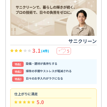
サニクリーン
3.1
5
(4件)
＋
設備・建材が長持ちする
特⻑1
掃除の手間やストレスが軽減される
特⻑2
日々のお手入れがラクになる
特⻑3
仕上がりに満足
親
5.0