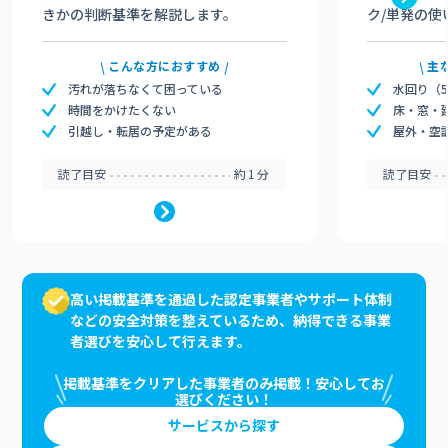
きかの判断基準を解説します。
ク/単発の使
こんな方におすすめ
主
汚れが落ちなくて困っている
水回り（
時間をかけたくない
床・窓・
引越し・転居の予定がある
屋外・空
読了目安
約1分
読了目安
高い掲載基準を通過した認定事業者やサポート体制
などの安全対策を整えているため、納得できる事業
者選びを安心して行えます。
掲載基準をクリアした事業者のみ掲載！安心してお
選びください！
サービスから探す