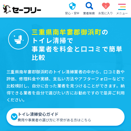
0
安心・安全
業者検索
お気に入り
メニュー
三重県南牟婁郡御浜町
の
トイレ清掃で
事業者を料金と口コミで簡単
比較
三重県南牟婁郡御浜町のトイレ清掃業者の中から、口コミ数や
評価、修理料金や実績、支払い方法やアフターフォローなどで
比較検討し、自分に合った業者を見つけることができます。納
得できる業者を自分で選びたい方にお勧めですので是非ご利用
ください。
トイレ清掃安心ガイド
費用や事業者の選び方に不安がある方はこちら