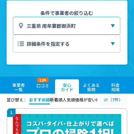
条件で事業者の絞り込む
12
件
事業者
安心
よくある
料金
口コミ
一覧
ガイド
質問
相場
並び替え :
おすすめ順
新着順
人気順
価格が安い順
評価が高い順
（7件）
評価
1