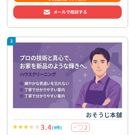
メールで相談する
2
おそうじ本舗
3.4
2
(9件)
＋