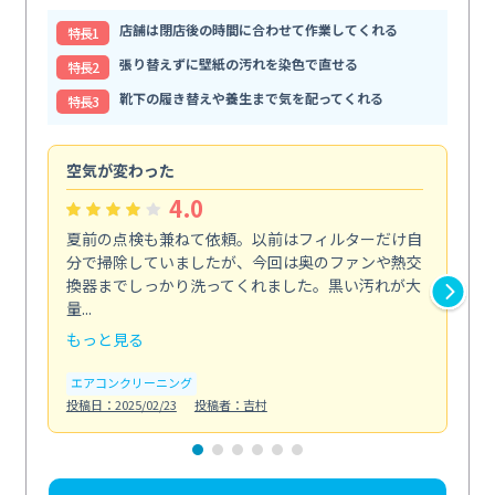
店舗は閉店後の時間に合わせて作業してくれる
特⻑1
張り替えずに壁紙の汚れを染色で直せる
特⻑2
靴下の履き替えや養生まで気を配ってくれる
特⻑3
空気が変わった
浴
4.0
夏前の点検も兼ねて依頼。以前はフィルターだけ自
掃
分で掃除していましたが、今回は奥のファンや熱交
た
換器までしっかり洗ってくれました。黒い汚れが大
キ
量...
安...
もっと見る
も
エアコンクリーニング
お
投稿日：2025/02/23
投稿者：吉村
投稿日