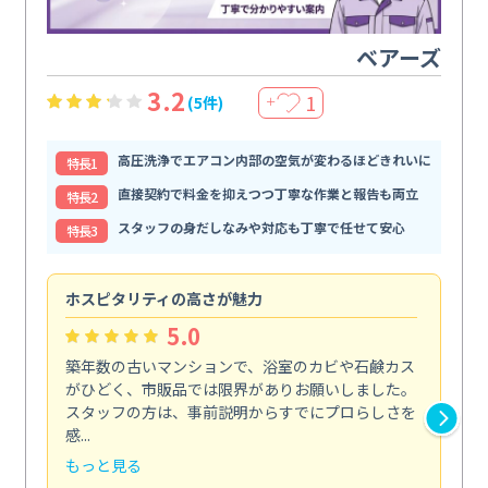
ベアーズ
3.2
1
(5件)
＋
高圧洗浄でエアコン内部の空気が変わるほどきれいに
特⻑1
直接契約で料金を抑えつつ丁寧な作業と報告も両立
特⻑2
スタッフの身だしなみや対応も丁寧で任せて安心
特⻑3
ホスピタリティの高さが魅力
法
5.0
築年数の古いマンションで、浴室のカビや石鹸カス
会
がひどく、市販品では限界がありお願いしました。
し
スタッフの方は、事前説明からすでにプロらしさを
あ
感...
い...
もっと見る
も