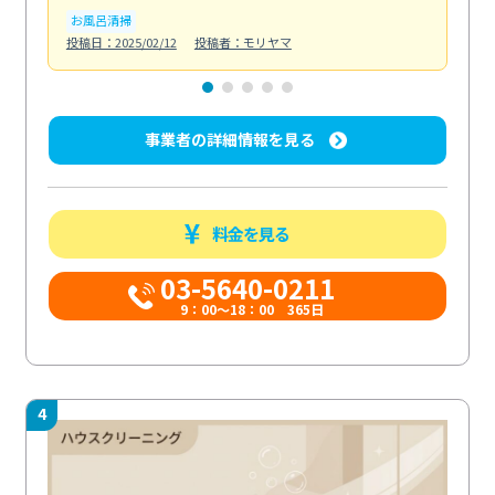
お風呂清掃
ト
投稿日：2025/02/12
投稿者：モリヤマ
投稿日
事業者の詳細情報を見る
料金を見る
03-5640-0211
9：00～18：00 365日
4