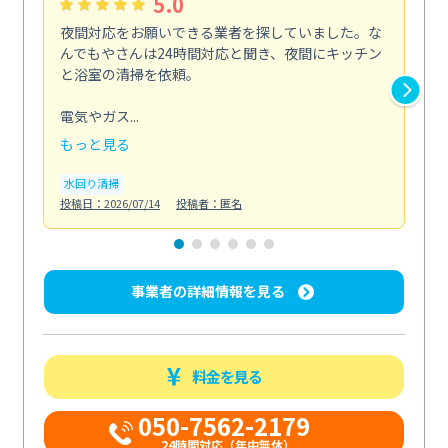
5.0
夜間対応をお願いできる業者を探していました。な
ペ
んでもやさんは24時間対応と聞き、夜間にキッチン
感
と浴室の清掃を依頼。
簡
ど...
電気やガス...
も
もっと見る
エ
投稿日
水回り清掃
投稿日：2026/07/14
投稿者：匿名
事業者の詳細情報を見る
料金を見る
050-7562-2179
24時間対応（年中無休）