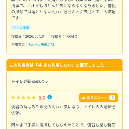
清潔で、ニオイもほとんど気にならなくなりました。普段
の掃除では落とせない汚れがきちんと除去されて、大満足
です!
トイレ清掃
投稿日：2026/05/19
投稿者：TAKATO
利用業者：
RealKid株式会社
この利用者は「
また利用したい
」と回答しました
トイレが新品のよう
5.0
0
参考になった
便器の黄ばみや隙間の汚れが気になり、トイレのみ清掃を
依頼。
隅々まで丁寧に清掃してもらえたことで、便器も壁も新品