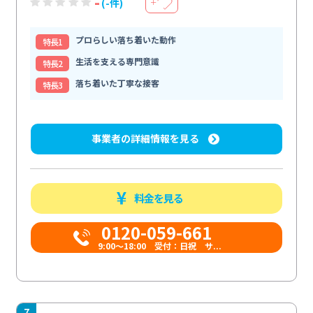
-
(-件)
＋
プロらしい落ち着いた動作
特⻑1
生活を支える専門意識
特⻑2
落ち着いた丁寧な接客
特⻑3
事業者の詳細情報を見る
料金を見る
0120-059-661
9:00〜18:00 受付：日祝 サ...
7