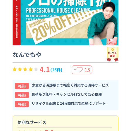
なんでもや
4.1
15
(25件)
＋
少量から汚部屋まで幅広く対応する清掃サービス
特⻑1
見積もり無料・キャンセル料なしで安心依頼
特⻑2
リサイクル配慮と24時間対応で柔軟にサポート
特⻑3
便利なサービス
頼