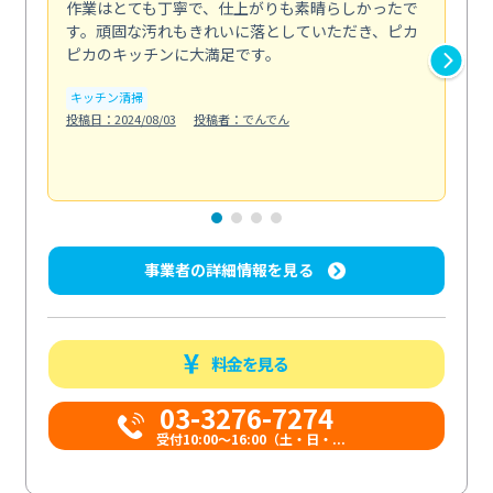
作業はとても丁寧で、仕上がりも素晴らしかったで
ス
す。頑固な汚れもきれいに落としていただき、ピカ
説
ピカのキッチンに大満足です。
の
い...
キッチン清掃
も
投稿日：2024/08/03
投稿者：でんでん
エ
投稿日
事業者の詳細情報を見る
料金を見る
03-3276-7274
受付10:00〜16:00（土・日・...