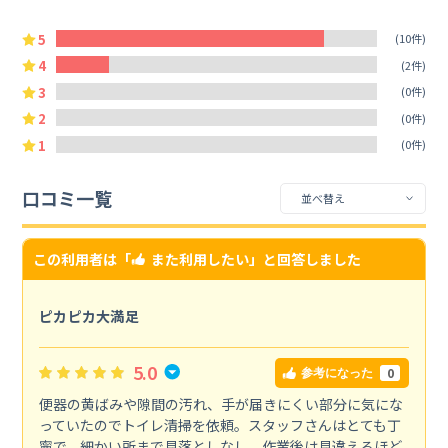
5
(10件)
4
(2件)
3
(0件)
2
(0件)
1
(0件)
口コミ一覧
この利用者は「
また利用したい
」と回答しました
ピカピカ大満足
5.0
0
参考になった
便器の黄ばみや隙間の汚れ、手が届きにくい部分に気にな
っていたのでトイレ清掃を依頼。スタッフさんはとても丁
寧で、細かい所まで見落としなし。作業後は見違えるほど