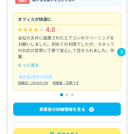
特⻑3
オフィスが快適に
納
4.0
会社の天井に設置されたエアコンのクリーニングを
浴
お願いしました。初めての利用でしたが、スタッフ
終
の対応が非常に丁寧で安心して任せられました。作
き
業...
し...
もっと見る
も
エアコンクリーニング
お
投稿日：2024/07/06
投稿者：石原です
投稿日
事業者の詳細情報を見る