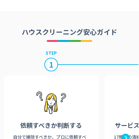
ハウスクリーニング安心ガイド
STEP
1
依頼すべきか
判断する
サービ
自分で掃除すべきか、プロに依頼すべ
17種類の清