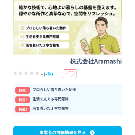
株式会社Aramashi
-
(-件)
＋
プロらしい落ち着いた動作
特⻑1
生活を支える専門意識
特⻑2
落ち着いた丁寧な接客
特⻑3
事業者の詳細情報を見る