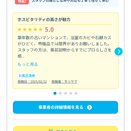
スタッフの身だしなみや対応も丁寧で任せて安心
特⻑3
ホスピタリティの高さが魅力
法
5.0
築年数の古いマンションで、浴室のカビや石鹸カス
会
がひどく、市販品では限界がありお願いしました。
し
スタッフの方は、事前説明からすでにプロらしさを
あ
感...
い...
もっと見る
も
お風呂清掃
ト
投稿日：2025/02/12
投稿者：モリヤマ
投稿日
事業者の詳細情報を見る