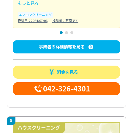
もっと見る
も
エアコンクリーニング
お
投稿日：2024/07/06
投稿者：石原です
投稿日
事業者の詳細情報を見る
料金を見る
042-326-4301
5