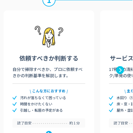
依頼すべきか
判断する
サービ
自分で掃除すべきか、プロに依頼すべ
17種類の清
きかの判断基準を解説します。
ク/単発の使
こんな方におすすめ
主
汚れが落ちなくて困っている
水回り（
時間をかけたくない
床・窓・
引越し・転居の予定がある
屋外・空
読了目安
約1分
読了目安