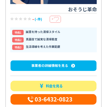
おそうじ革命
-
(-件)
＋
誠意を持った清掃スタイル
特⻑1
真面目で誠実な清掃態度
特⻑2
生活導線を考えた作業配慮
特⻑3
事業者の詳細情報を見る
料金を見る
03-6432-0823