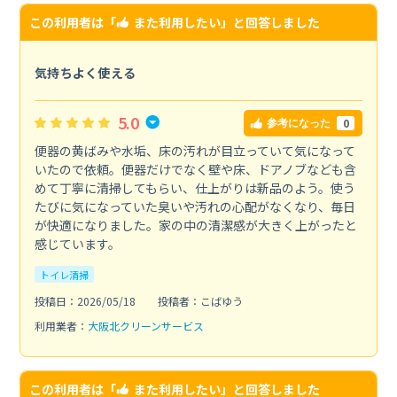
この利用者は「
また利用したい
」と回答しました
気持ちよく使える
5.0
0
参考になった
便器の黄ばみや水垢、床の汚れが目立っていて気になって
いたので依頼。便器だけでなく壁や床、ドアノブなども含
めて丁寧に清掃してもらい、仕上がりは新品のよう。使う
たびに気になっていた臭いや汚れの心配がなくなり、毎日
が快適になりました。家の中の清潔感が大きく上がったと
感じています。
トイレ清掃
投稿日：2026/05/18
投稿者：こばゆう
利用業者：
大阪北クリーンサービス
この利用者は「
また利用したい
」と回答しました