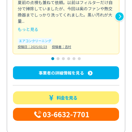
夏前の点検も兼ねて依頼。以前はフィルターだけ自
掃
分で掃除していましたが、今回は奥のファンや熱交
た
換器までしっかり洗ってくれました。黒い汚れが大
キ
量...
安...
もっと見る
も
エアコンクリーニング
お
投稿日：2025/02/23
投稿者：吉村
投稿日
事業者の詳細情報を見る
料金を見る
03-6632-7701