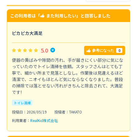
この利用者は「
また利用したい
」と回答しました
ピカピカ大満足
5.0
0
参考になった
便器の黄ばみや隙間の汚れ、手が届きにくい部分に気にな
っていたのでトイレ清掃を依頼。スタッフさんはとても丁
寧で、細かい所まで見落としなし。作業後は見違えるほど
清潔で、ニオイもほとんど気にならなくなりました。普段
の掃除では落とせない汚れがきちんと除去されて、大満足
です!
トイレ清掃
投稿日：2026/05/19
投稿者：TAKATO
利用業者：
RealKid株式会社