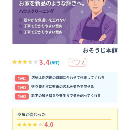
おそうじ本舗
3.4
2
(9件)
＋
店舗は閉店後の時間に合わせて作業してくれる
特⻑1
張り替えずに壁紙の汚れを染色で直せる
特⻑2
靴下の履き替えや養生まで気を配ってくれる
特⻑3
空気が変わった
浴
4.0