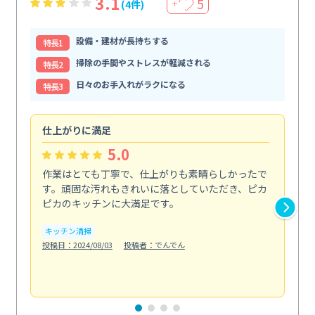
3.1
5
(4件)
＋
設備・建材が長持ちする
特⻑1
掃除の手間やストレスが軽減される
特⻑2
日々のお手入れがラクになる
特⻑3
仕上がりに満足
親
5.0
作業はとても丁寧で、仕上がりも素晴らしかったで
ス
す。頑固な汚れもきれいに落としていただき、ピカ
説
ピカのキッチンに大満足です。
の
い...
キッチン清掃
も
投稿日：2024/08/03
投稿者：でんでん
エ
投稿日