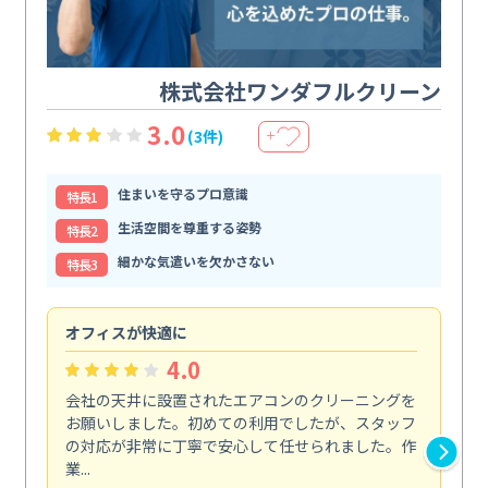
株式会社ワンダフルクリーン
3.0
(3件)
＋
住まいを守るプロ意識
特⻑1
生活空間を尊重する姿勢
特⻑2
細かな気遣いを欠かさない
特⻑3
オフィスが快適に
納
4.0
会社の天井に設置されたエアコンのクリーニングを
浴
お願いしました。初めての利用でしたが、スタッフ
終
の対応が非常に丁寧で安心して任せられました。作
き
業...
し...