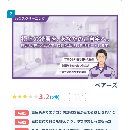
2
ベアーズ
3.2
1
(5件)
＋
高圧洗浄でエアコン内部の空気が変わるほどきれいに
特⻑1
直接契約で料金を抑えつつ丁寧な作業と報告も両立
特⻑2