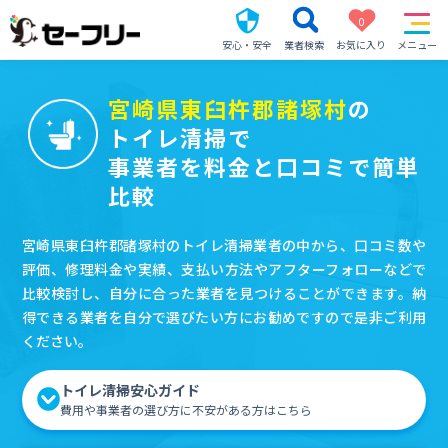
0
安心・安全
業者検索
お気に入り
メニュー
宮崎県東臼杵郡諸塚村
の
トイレ清掃で
事業者を料金と口コミで簡単
比較
宮崎県東臼杵郡諸塚村のトイレ清掃業者の中から、口コミ数や
評価、修理料金や実績、支払い方法やアフターフォローなどで
比較検討し、自分に合った業者を見つけることができます。納
得できる業者を自分で選びたい方にお勧めですので是非ご利用
ください。
トイレ清掃安心ガイド
費用や事業者の選び方に不安がある方はこちら