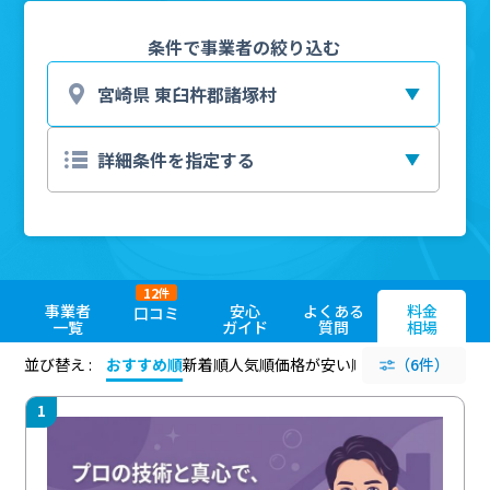
条件で事業者の絞り込む
12
件
事業者
安心
よくある
料金
口コミ
一覧
ガイド
質問
相場
並び替え :
おすすめ順
新着順
人気順
価格が安い順
評価が高い順
（6件）
評価
1