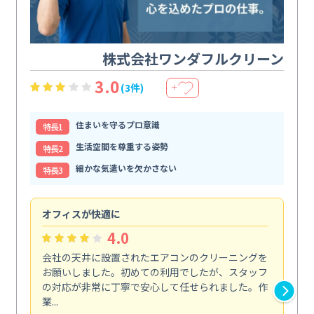
株式会社ワンダフルクリーン
3.0
(3件)
＋
住まいを守るプロ意識
特⻑1
生活空間を尊重する姿勢
特⻑2
細かな気遣いを欠かさない
特⻑3
オフィスが快適に
納
4.0
会社の天井に設置されたエアコンのクリーニングを
浴
お願いしました。初めての利用でしたが、スタッフ
終
の対応が非常に丁寧で安心して任せられました。作
き
業...
し...