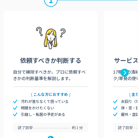
依頼すべきか
判断する
サービ
自分で掃除すべきか、プロに依頼すべ
17種類の清
きかの判断基準を解説します。
ク/単発の使
こんな方におすすめ
主
汚れが落ちなくて困っている
水回り（
時間をかけたくない
床・窓・
引越し・転居の予定がある
屋外・空
読了目安
約1分
読了目安