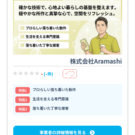
株式会社Aramashi
-
(-件)
＋
プロらしい落ち着いた動作
特⻑1
生活を支える専門意識
特⻑2
落ち着いた丁寧な接客
特⻑3
事業者の詳細情報を見る