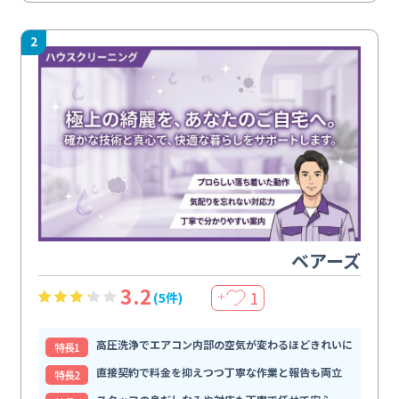
2
ベアーズ
3.2
1
(5件)
＋
高圧洗浄でエアコン内部の空気が変わるほどきれいに
特⻑1
直接契約で料金を抑えつつ丁寧な作業と報告も両立
特⻑2