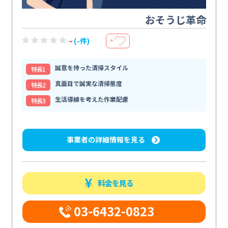
おそうじ革命
-
(-件)
＋
誠意を持った清掃スタイル
特⻑1
真面目で誠実な清掃態度
特⻑2
生活導線を考えた作業配慮
特⻑3
事業者の詳細情報を見る
料金を見る
03-6432-0823