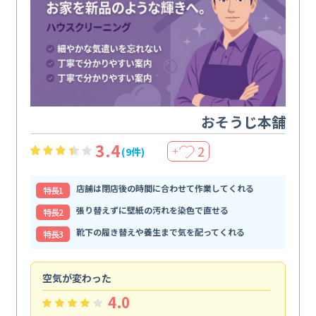
おそうじ本舗
3.4
2
(9件)
＋
店舗は閉店後の時間に合わせて作業してくれる
特⻑1
張り替えずに壁紙の汚れを染色で直せる
特⻑2
靴下の履き替えや養生まで気を配ってくれる
特⻑3
空気が変わった
浴
4.0