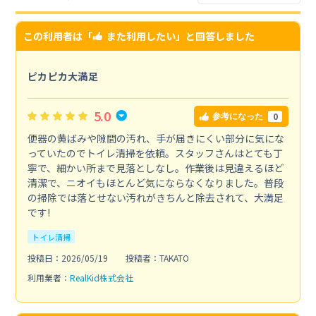
この利用者は「
また利用したい
」と回答しました
ピカピカ大満足
5.0
0
参考になった
便器の黄ばみや隙間の汚れ、手が届きにくい部分に気にな
っていたのでトイレ清掃を依頼。スタッフさんはとても丁
寧で、細かい所まで見落としなし。作業後は見違えるほど
清潔で、ニオイもほとんど気にならなくなりました。普段
の掃除では落とせない汚れがきちんと除去されて、大満足
です!
トイレ清掃
投稿日：2026/05/19
投稿者：TAKATO
利用業者：
RealKid株式会社