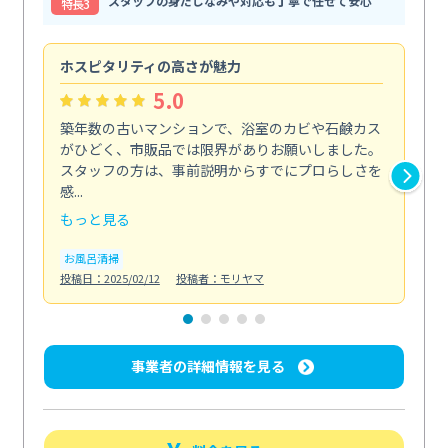
スタッフの身だしなみや対応も丁寧で任せて安心
特⻑3
ホスピタリティの高さが魅力
法
5.0
築年数の古いマンションで、浴室のカビや石鹸カス
会
がひどく、市販品では限界がありお願いしました。
し
スタッフの方は、事前説明からすでにプロらしさを
あ
感...
い...
もっと見る
も
お風呂清掃
ト
投稿日：2025/02/12
投稿者：モリヤマ
投稿日
事業者の詳細情報を見る