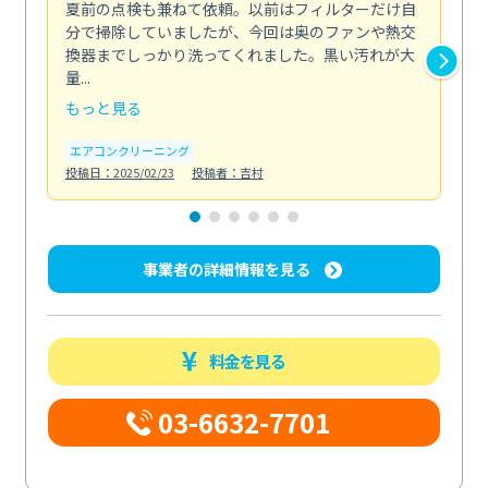
夏前の点検も兼ねて依頼。以前はフィルターだけ自
掃
分で掃除していましたが、今回は奥のファンや熱交
た
換器までしっかり洗ってくれました。黒い汚れが大
キ
量...
安...
もっと見る
も
エアコンクリーニング
お
投稿日：2025/02/23
投稿者：吉村
投稿日
事業者の詳細情報を見る
料金を見る
03-6632-7701