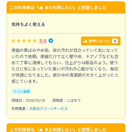
この利用者は「
また利用したい
」と回答しました
気持ちよく使える
5.0
0
参考になった
便器の黄ばみや水垢、床の汚れが目立っていて気になって
いたので依頼。便器だけでなく壁や床、ドアノブなども含
めて丁寧に清掃してもらい、仕上がりは新品のよう。使う
たびに気になっていた臭いや汚れの心配がなくなり、毎日
が快適になりました。家の中の清潔感が大きく上がったと
感じています。
トイレ清掃
投稿日：2026/05/18
投稿者：こばゆう
利用業者：
大阪北クリーンサービス
この利用者は「
また利用したい
」と回答しました