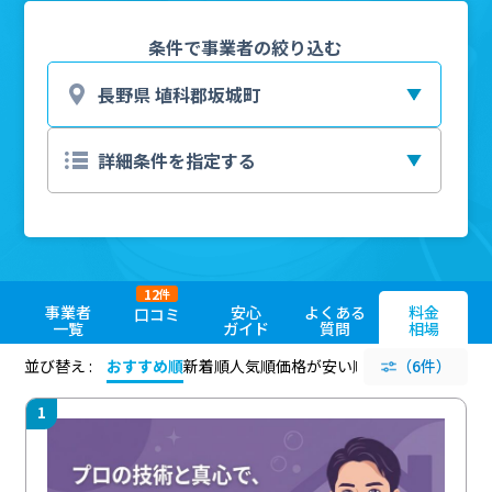
条件で事業者の絞り込む
12
件
事業者
安心
よくある
料金
口コミ
一覧
ガイド
質問
相場
並び替え :
おすすめ順
新着順
人気順
価格が安い順
評価が高い順
（6件）
評価
1