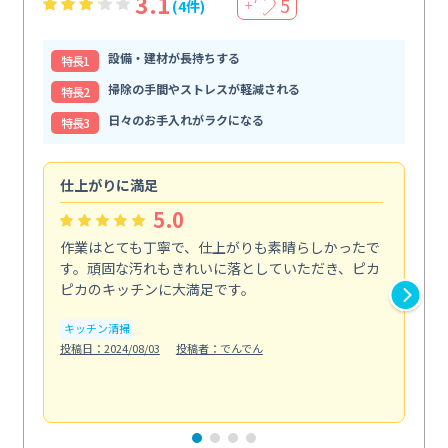
3.1
5
(4件)
＋
設備・建材が長持ちする
特⻑1
掃除の手間やストレスが軽減される
特⻑2
日々のお手入れがラクになる
特⻑3
仕上がりに満足
親
5.0
作業はとても丁寧で、仕上がりも素晴らしかったで
ス
す。頑固な汚れもきれいに落としていただき、ピカ
説
ピカのキッチンに大満足です。
の
い...
キッチン清掃
も
投稿日：2024/08/03
投稿者：でんでん
エ
投稿日