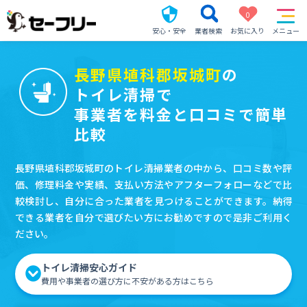
0
安心・安全
業者検索
お気に入り
メニュー
長野県埴科郡坂城町
の
トイレ清掃で
事業者を料金と口コミで簡単
比較
長野県埴科郡坂城町のトイレ清掃業者の中から、口コミ数や評
価、修理料金や実績、支払い方法やアフターフォローなどで比
較検討し、自分に合った業者を見つけることができます。納得
できる業者を自分で選びたい方にお勧めですので是非ご利用く
ださい。
トイレ清掃安心ガイド
費用や事業者の選び方に不安がある方はこちら