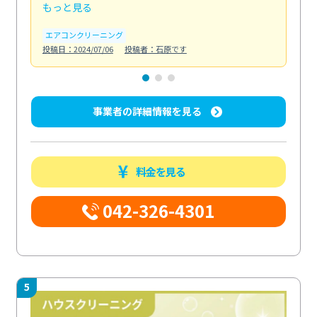
もっと見る
も
エアコンクリーニング
お
投稿日：2024/07/06
投稿者：石原です
投稿日
事業者の詳細情報を見る
料金を見る
042-326-4301
5