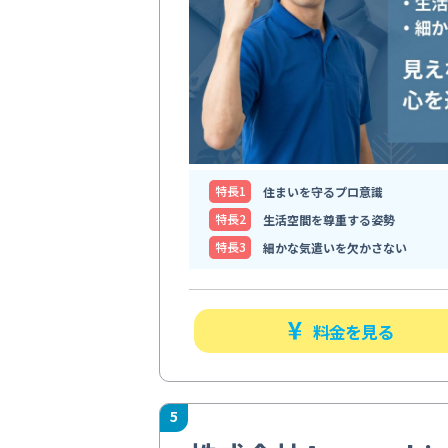
特⻑1
住まいを守るプロ意識
特⻑2
生活空間を尊重する姿勢
特⻑3
細かな気遣いを欠かさない
料金を見る
5