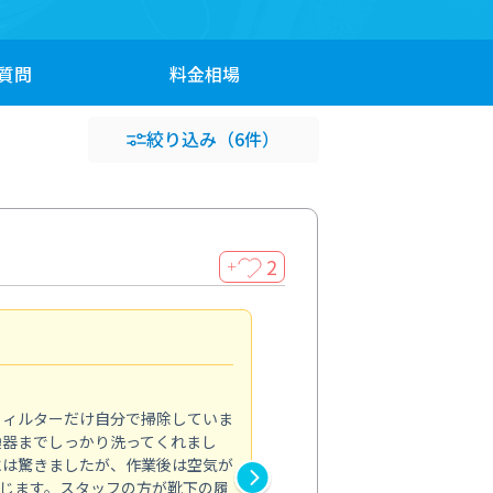
質問
料金
相場
絞り込み
（6件）
2
＋
浴室が明るく
5.0
フィルターだけ自分で掃除していま
掃除しても取れなかったカビや
換器までしっかり洗ってくれまし
がプロ。浴室が明るく感じるほ
には驚きましたが、作業後は空気が
の説明も丁寧で安心できました
じます。スタッフの方が靴下の履
と気分も全然違います。