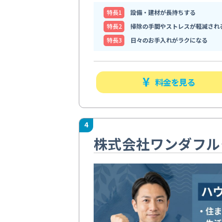
特⻑1
設備・建材が長持ちする
特⻑2
掃除の手間やストレスが軽減され
特⻑3
日々のお手入れがラクになる
料金を見る
4
株式会社ワンダフル