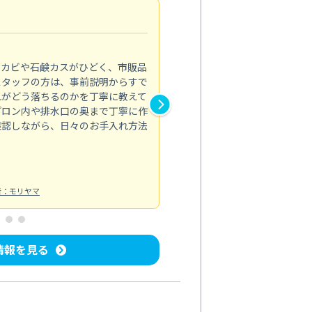
法人利用
5.0
のカビや石鹸カスがひどく、市販品
会社のトイレと洗面台清掃をス
スタッフの方は、事前説明からすで
てはオフィス対応が雑なところ
れがどう落ちるのかを丁寧に教えて
なみから言葉遣い、作業マナー
プロン内や排水口の奥まで丁寧に作
心して任せられました。
確認しながら、日々のお手入れ方法
トイレ清掃
投稿日：2024/09/09
投
者：モリヤマ
情報を見る