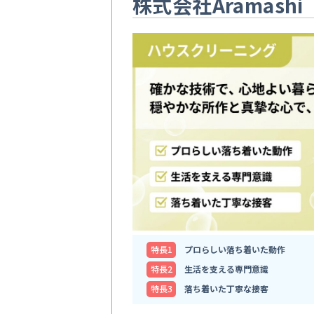
株式会社Aramashi
特⻑1
プロらしい落ち着いた動作
特⻑2
生活を支える専門意識
特⻑3
落ち着いた丁寧な接客