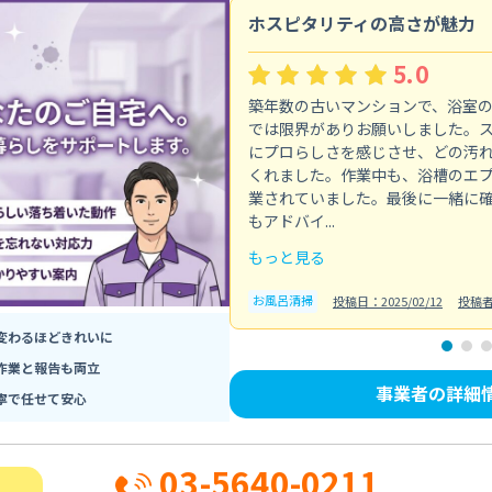
ホスピタリティの高さが魅力
5.0
築年数の古いマンションで、浴室
では限界がありお願いしました。
にプロらしさを感じさせ、どの汚
くれました。作業中も、浴槽のエ
業されていました。最後に一緒に
もアドバイ...
もっと見る
お風呂清掃
投稿日：2025/02/12
投稿
変わるほどきれいに
作業と報告も両立
事業者の詳細
寧で任せて安心
03-5640-0211