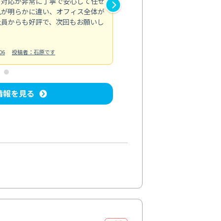
の対応が非常に丁寧で安心して任せ
もスムーズに進行。頑固な汚れ
風が明らかに違い、オフィス全体が
生まれ変わりました。料金も納
社員からも好評で、次回もお願いし
ています。
お風呂清掃
投稿日：2024/06/18
投
06
投稿者：石原です
情報を見る