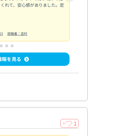
てくれて、安心感がありました。定
お風呂清掃
投稿日：2025/02/12
投
23
投稿者：吉村
情報を見る
1
＋