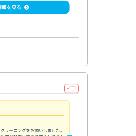
情報を見る
＋
納得のサービス
5.0
のクリーニングをお願いしました。
浴室の清掃を依頼しました。ス