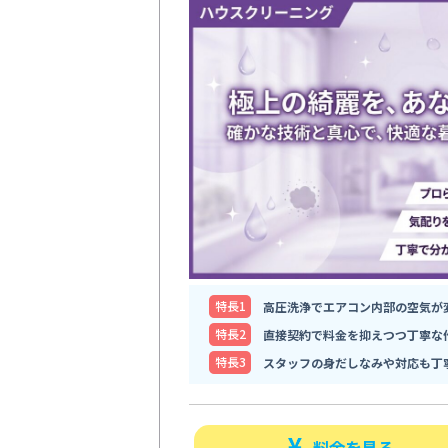
特⻑1
高圧洗浄でエアコン内部の空気が
特⻑2
直接契約で料金を抑えつつ丁寧な
特⻑3
スタッフの身だしなみや対応も丁
料金を見る