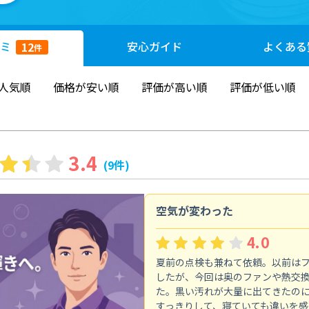
ミ
安心
ガイド
よくある
12
件
人気順
価格が安い順
評価が高い順
評価が低い順
3.4
(9件)
空気が変わった
4.0
夏前の点検も兼ねて依頼。以前は
したが、今回は奥のファンや熱交
た。黒い汚れが大量に出てきたの
すっきりして、寝ていても違いを感