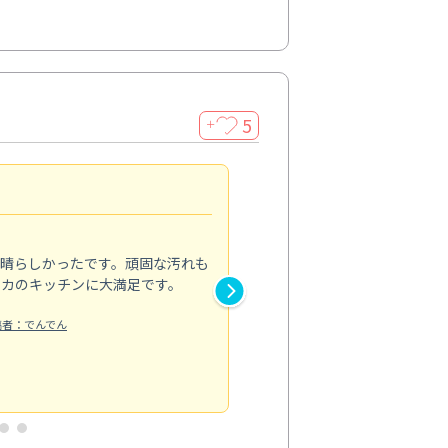
5
＋
親切で丁寧な作業
5.0
素晴らしかったです。頑固な汚れも
スタッフの方は非常に親切で、
ピカのキッチンに大満足です。
き安心感がありました。エアコ
り快適に感じています。丁寧な
稿者：でんでん
エアコンクリーニング
投稿日：2024/