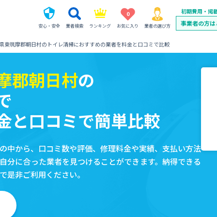
初期費用・掲
0
事業者の方は
安心・安全
業者検索
ランキング
お気に入り
業者の選び方
県東筑摩郡朝日村のトイレ清掃におすすめの業者を料金と口コミで比較
摩郡朝日村
の
で
金と口コミで簡単比較
の中から、口コミ数や評価、修理料金や実績、支払い方法
自分に合った業者を見つけることができます。納得できる
で是非ご利用ください。