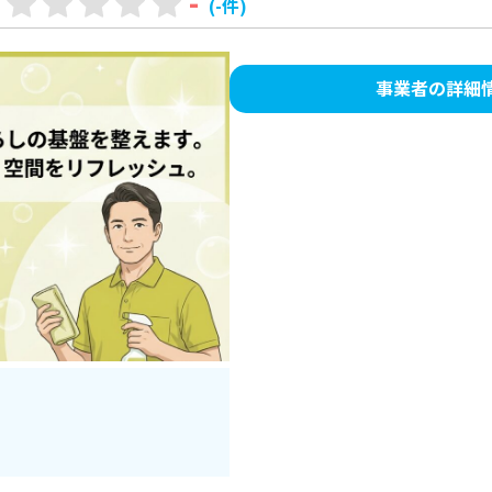
-
(-件)
事業者の詳細