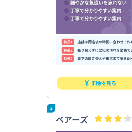
特⻑1
店舗は閉店後の時間に合わせて作
特⻑2
張り替えずに壁紙の汚れを染色で
特⻑3
靴下の履き替えや養生まで気を配
料金を見る
2
ベアーズ