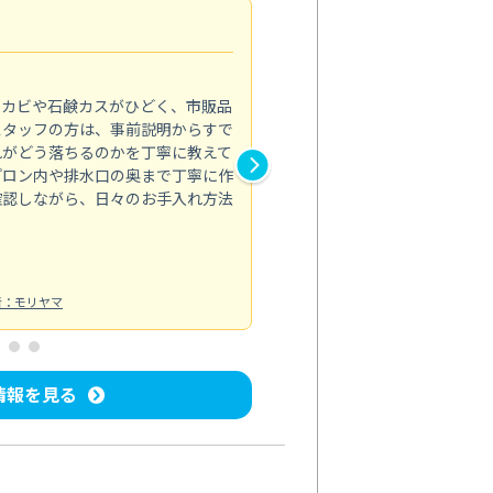
法人利用
5.0
のカビや石鹸カスがひどく、市販品
会社のトイレと洗面台清掃をス
スタッフの方は、事前説明からすで
てはオフィス対応が雑なところ
れがどう落ちるのかを丁寧に教えて
なみから言葉遣い、作業マナー
プロン内や排水口の奥まで丁寧に作
心して任せられました。
確認しながら、日々のお手入れ方法
トイレ清掃
投稿日：2024/09/09
投
者：モリヤマ
情報を見る