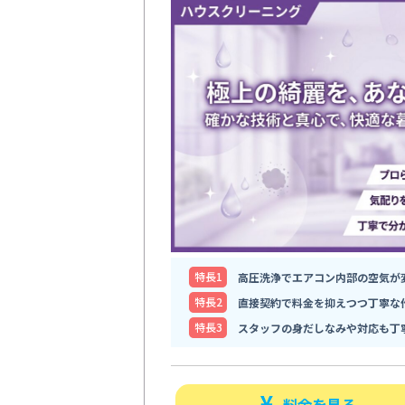
特⻑1
高圧洗浄でエアコン内部の空気が
特⻑2
直接契約で料金を抑えつつ丁寧な
特⻑3
スタッフの身だしなみや対応も丁
料金を見る