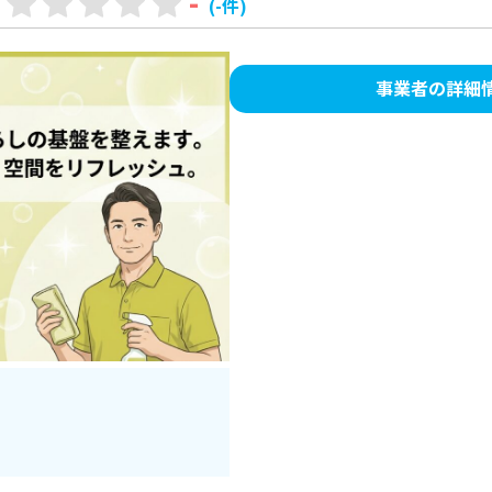
-
(-件)
事業者の詳細