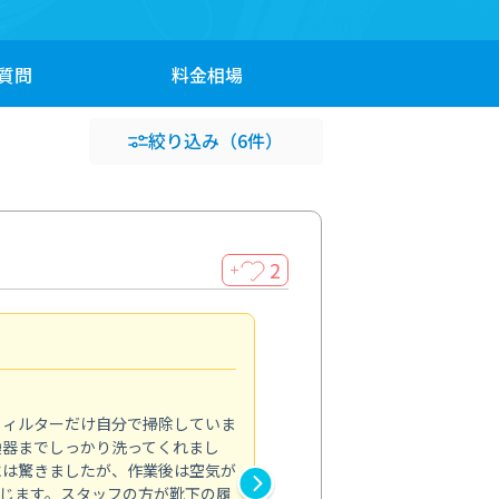
質問
料金
相場
絞り込み
（6件）
2
＋
浴室が明るく
5.0
フィルターだけ自分で掃除していま
掃除しても取れなかったカビや
換器までしっかり洗ってくれまし
がプロ。浴室が明るく感じるほ
には驚きましたが、作業後は空気が
の説明も丁寧で安心できました
じます。スタッフの方が靴下の履
と気分も全然違います。