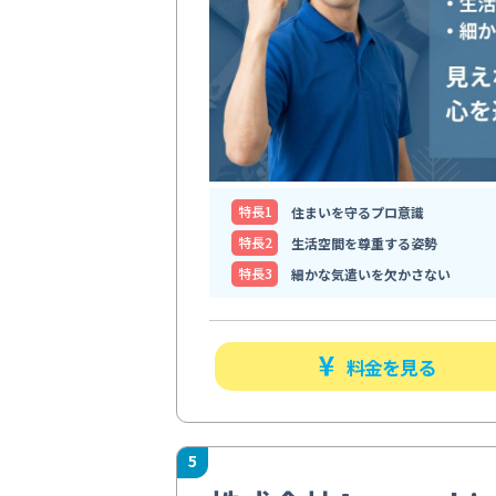
特⻑1
住まいを守るプロ意識
特⻑2
生活空間を尊重する姿勢
特⻑3
細かな気遣いを欠かさない
料金を見る
5