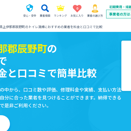
初期費用・掲
0
事業者の方は
安心・安全
業者検索
ランキング
お気に入り
業者の選び方
県上伊那郡辰野町のトイレ清掃におすすめの業者を料金と口コミで比較
那郡辰野町
の
で
金と口コミで簡単比較
の中から、口コミ数や評価、修理料金や実績、支払い方法
自分に合った業者を見つけることができます。納得できる
で是非ご利用ください。