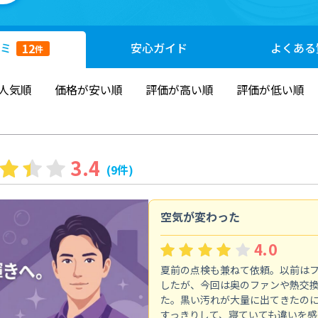
ミ
安心
ガイド
よくある
12
件
人気順
価格が安い順
評価が高い順
評価が低い順
3.4
(9件)
空気が変わった
4.0
夏前の点検も兼ねて依頼。以前は
したが、今回は奥のファンや熱交
た。黒い汚れが大量に出てきたの
すっきりして、寝ていても違いを感