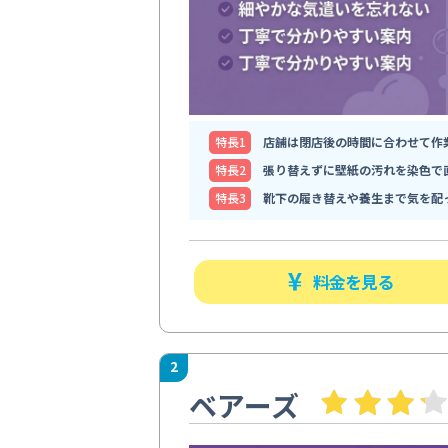
特⻑1
店舗は閉店後の時間に合わせて作
特⻑2
張り替えずに壁紙の汚れを染色で
特⻑3
靴下の履き替えや養生まで気を配
料金を見る
2
ベアーズ