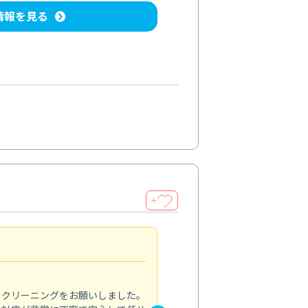
情報を見る
＋
納得のサービス
5.0
のクリーニングをお願いしました。
浴室の清掃を依頼しました。ス