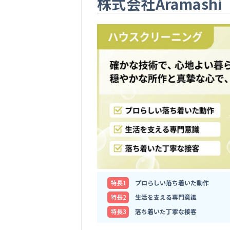
株式会社Aramashi
特⻑1
プロらしい落ち着いた動作
特⻑2
生活を支える専門意識
特⻑3
落ち着いた丁寧な接客