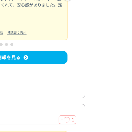
てくれて、安心感がありました。定
お風呂清掃
投稿日：2025/02/12
投
23
投稿者：吉村
情報を見る
1
＋