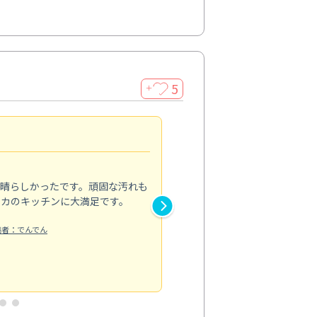
5
＋
親切で丁寧な作業
5.0
素晴らしかったです。頑固な汚れも
スタッフの方は非常に親切で、
ピカのキッチンに大満足です。
き安心感がありました。エアコ
り快適に感じています。丁寧な
稿者：でんでん
エアコンクリーニング
投稿日：2024/