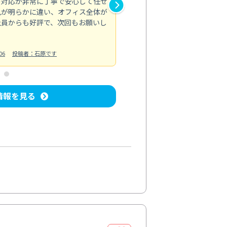
の対応が非常に丁寧で安心して任せ
もスムーズに進行。頑固な汚れ
風が明らかに違い、オフィス全体が
生まれ変わりました。料金も納
社員からも好評で、次回もお願いし
ています。
お風呂清掃
投稿日：2024/06/18
投
06
投稿者：石原です
情報を見る