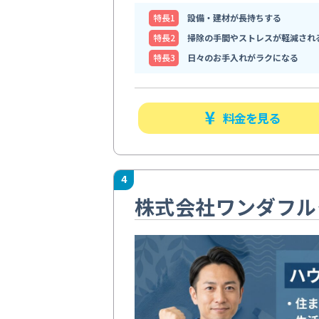
特⻑1
設備・建材が長持ちする
特⻑2
掃除の手間やストレスが軽減され
特⻑3
日々のお手入れがラクになる
料金を見る
4
株式会社ワンダフル