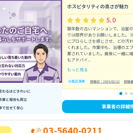
ホスピタリティの高さが魅力
5.0
築年数の古いマンションで、浴室
では限界がありお願いしました。
にプロらしさを感じさせ、どの汚
くれました。作業中も、浴槽のエ
業されていました。最後に一緒に
もアドバイ...
もっと見る
お風呂清掃
投稿日：2025/02/12
投稿
変わるほどきれいに
作業と報告も両立
事業者の詳細
寧で任せて安心
03-5640-0211