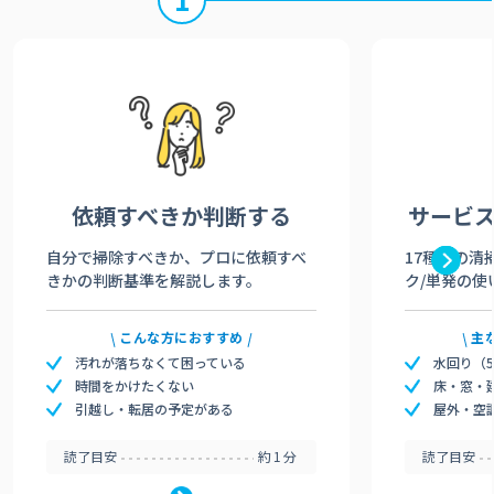
依頼すべきか
判断する
サービ
自分で掃除すべきか、プロに依頼すべ
17種類の清
きかの判断基準を解説します。
ク/単発の使
こんな方におすすめ
主
汚れが落ちなくて困っている
水回り（
時間をかけたくない
床・窓・
引越し・転居の予定がある
屋外・空
読了目安
約1分
読了目安