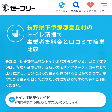
0
安心・安全
業者検索
お気に入り
メニュー
長野県下伊那郡豊丘村
の
トイレ清掃で
事業者を料金と口コミで簡単
比較
長野県下伊那郡豊丘村のトイレ清掃業者の中から、口コミ数や
評価、修理料金や実績、支払い方法やアフターフォローなどで
比較検討し、自分に合った業者を見つけることができます。納
得できる業者を自分で選びたい方にお勧めですので是非ご利用
ください。
トイレ清掃安心ガイド
費用や事業者の選び方に不安がある方はこちら