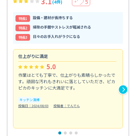
3.1
5
(4件)
＋
設備・建材が長持ちする
特⻑1
掃除の手間やストレスが軽減される
特⻑2
日々のお手入れがラクになる
特⻑3
仕上がりに満足
親
5.0
作業はとても丁寧で、仕上がりも素晴らしかったで
ス
す。頑固な汚れもきれいに落としていただき、ピカ
説
ピカのキッチンに大満足です。
の
い...
キッチン清掃
も
投稿日：2024/08/03
投稿者：でんでん
エ
投稿日