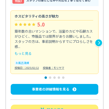
スタッフの身だしなみや対応も丁寧で任せて安心
特⻑3
ホスピタリティの高さが魅力
法
5.0
築年数の古いマンションで、浴室のカビや石鹸カス
会
がひどく、市販品では限界がありお願いしました。
し
スタッフの方は、事前説明からすでにプロらしさを
あ
感...
い...
もっと見る
も
お風呂清掃
ト
投稿日：2025/02/12
投稿者：モリヤマ
投稿日
事業者の詳細情報を見る