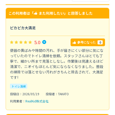
この利用者は「
また利用したい
」と回答しました
ピカピカ大満足
5.0
0
参考になった
便器の黄ばみや隙間の汚れ、手が届きにくい部分に気にな
っていたのでトイレ清掃を依頼。スタッフさんはとても丁
寧で、細かい所まで見落としなし。作業後は見違えるほど
清潔で、ニオイもほとんど気にならなくなりました。普段
の掃除では落とせない汚れがきちんと除去されて、大満足
です!
トイレ清掃
投稿日：2026/05/19
投稿者：TAKATO
利用業者：
RealKid株式会社