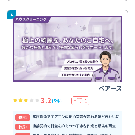
2
ベアーズ
3.2
1
(5件)
＋
高圧洗浄でエアコン内部の空気が変わるほどきれいに
特⻑1
直接契約で料金を抑えつつ丁寧な作業と報告も両立
特⻑2