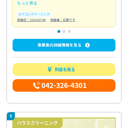
もっと見る
も
エアコンクリーニング
お
投稿日：2024/07/06
投稿者：石原です
投稿日
事業者の詳細情報を見る
料金を見る
042-326-4301
5