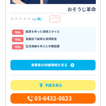
おそうじ革命
-
(-件)
＋
誠意を持った清掃スタイル
特⻑1
真面目で誠実な清掃態度
特⻑2
生活導線を考えた作業配慮
特⻑3
事業者の詳細情報を見る
料金を見る
03-6432-0823