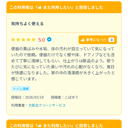
この利用者は「
また利用したい
」と回答しました
気持ちよく使える
5.0
0
参考になった
便器の黄ばみや水垢、床の汚れが目立っていて気になって
いたので依頼。便器だけでなく壁や床、ドアノブなども含
めて丁寧に清掃してもらい、仕上がりは新品のよう。使う
たびに気になっていた臭いや汚れの心配がなくなり、毎日
が快適になりました。家の中の清潔感が大きく上がったと
感じています。
トイレ清掃
投稿日：2026/05/18
投稿者：こばゆう
利用業者：
大阪北クリーンサービス
この利用者は「
また利用したい
」と回答しました