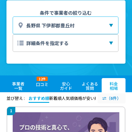
条件で事業者の絞り込む
12
件
事業者
安心
よくある
料金
口コミ
一覧
ガイド
質問
相場
並び替え :
おすすめ順
新着順
人気順
価格が安い順
評価が高い順
（6件）
評価
1