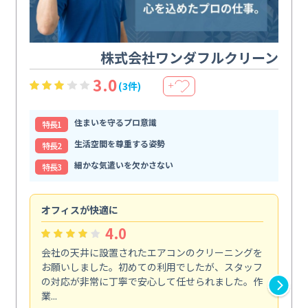
株式会社ワンダフルクリーン
3.0
(3件)
＋
住まいを守るプロ意識
特⻑1
生活空間を尊重する姿勢
特⻑2
細かな気遣いを欠かさない
特⻑3
オフィスが快適に
納
4.0
会社の天井に設置されたエアコンのクリーニングを
浴
お願いしました。初めての利用でしたが、スタッフ
終
の対応が非常に丁寧で安心して任せられました。作
き
業...
し...