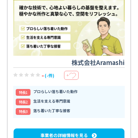
株式会社Aramashi
-
(-件)
＋
プロらしい落ち着いた動作
特⻑1
生活を支える専門意識
特⻑2
落ち着いた丁寧な接客
特⻑3
事業者の詳細情報を見る