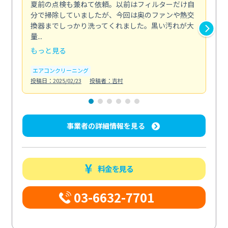
夏前の点検も兼ねて依頼。以前はフィルターだけ自
掃
分で掃除していましたが、今回は奥のファンや熱交
た
換器までしっかり洗ってくれました。黒い汚れが大
キ
量...
安...
もっと見る
も
エアコンクリーニング
お
投稿日：2025/02/23
投稿者：吉村
投稿日
事業者の詳細情報を見る
料金を見る
03-6632-7701