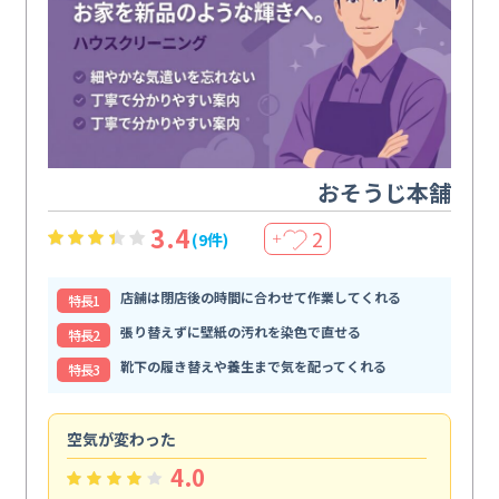
おそうじ本舗
3.4
2
(9件)
＋
店舗は閉店後の時間に合わせて作業してくれる
特⻑1
張り替えずに壁紙の汚れを染色で直せる
特⻑2
靴下の履き替えや養生まで気を配ってくれる
特⻑3
空気が変わった
浴
4.0