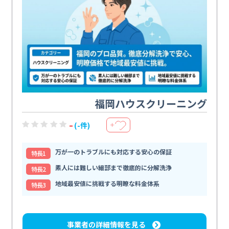
福岡ハウスクリーニング
-
(-件)
＋
万が一のトラブルにも対応する安心の保証
特⻑1
素人には難しい細部まで徹底的に分解洗浄
特⻑2
地域最安値に挑戦する明瞭な料金体系
特⻑3
事業者の詳細情報を見る