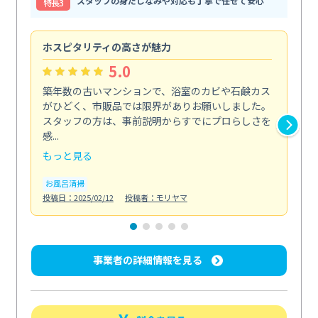
スタッフの身だしなみや対応も丁寧で任せて安心
特⻑3
ホスピタリティの高さが魅力
法
5.0
築年数の古いマンションで、浴室のカビや石鹸カス
会
がひどく、市販品では限界がありお願いしました。
し
スタッフの方は、事前説明からすでにプロらしさを
あ
感...
い...
もっと見る
も
お風呂清掃
ト
投稿日：2025/02/12
投稿者：モリヤマ
投稿日
事業者の詳細情報を見る