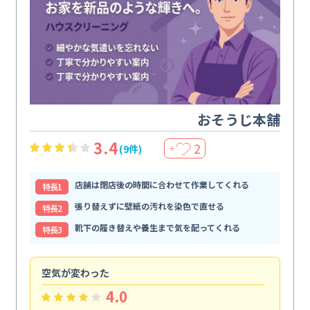
おそうじ本舗
3.4
2
(9件)
＋
店舗は閉店後の時間に合わせて作業してくれる
特⻑1
張り替えずに壁紙の汚れを染色で直せる
特⻑2
靴下の履き替えや養生まで気を配ってくれる
特⻑3
空気が変わった
浴
4.0