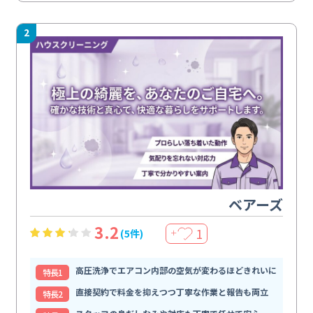
2
ベアーズ
3.2
1
(5件)
＋
高圧洗浄でエアコン内部の空気が変わるほどきれいに
特⻑1
直接契約で料金を抑えつつ丁寧な作業と報告も両立
特⻑2