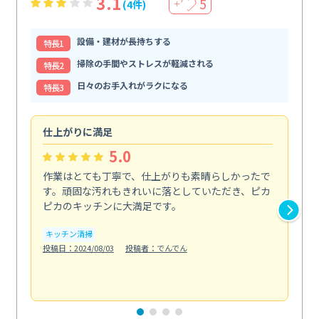
3.1
5
(4件)
＋
設備・建材が長持ちする
特⻑1
掃除の手間やストレスが軽減される
特⻑2
日々のお手入れがラクになる
特⻑3
仕上がりに満足
親
5.0
作業はとても丁寧で、仕上がりも素晴らしかったで
ス
す。頑固な汚れもきれいに落としていただき、ピカ
説
ピカのキッチンに大満足です。
の
い...
キッチン清掃
も
投稿日：2024/08/03
投稿者：でんでん
エ
投稿日