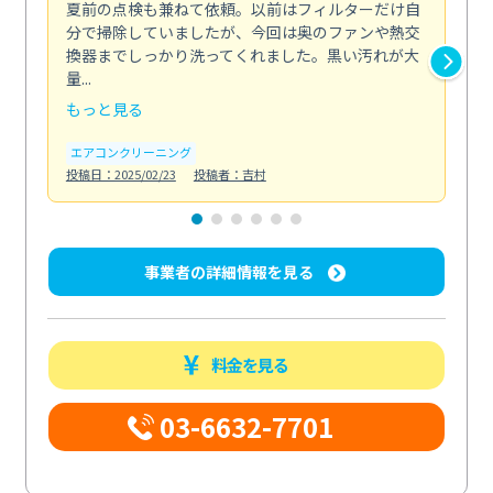
夏前の点検も兼ねて依頼。以前はフィルターだけ自
掃
分で掃除していましたが、今回は奥のファンや熱交
た
換器までしっかり洗ってくれました。黒い汚れが大
キ
量...
安...
もっと見る
も
エアコンクリーニング
お
投稿日：2025/02/23
投稿者：吉村
投稿日
事業者の詳細情報を見る
料金を見る
03-6632-7701