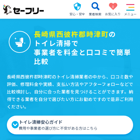
0
安心・安全
業者検索
お気に入り
メニュー
長崎県西彼杵郡時津町
の
トイレ清掃で
事業者を料金と口コミで簡単
比較
長崎県西彼杵郡時津町のトイレ清掃業者の中から、口コミ数や
評価、修理料金や実績、支払い方法やアフターフォローなどで
比較検討し、自分に合った業者を見つけることができます。納
得できる業者を自分で選びたい方にお勧めですので是非ご利用
ください。
トイレ清掃安心ガイド
費用や事業者の選び方に不安がある方はこちら