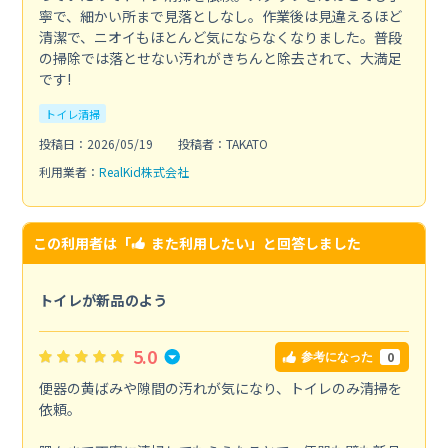
寧で、細かい所まで見落としなし。作業後は見違えるほど
清潔で、ニオイもほとんど気にならなくなりました。普段
の掃除では落とせない汚れがきちんと除去されて、大満足
です!
トイレ清掃
投稿日：2026/05/19
投稿者：TAKATO
利用業者：
RealKid株式会社
この利用者は「
また利用したい
」と回答しました
トイレが新品のよう
5.0
0
参考になった
便器の黄ばみや隙間の汚れが気になり、トイレのみ清掃を
依頼。