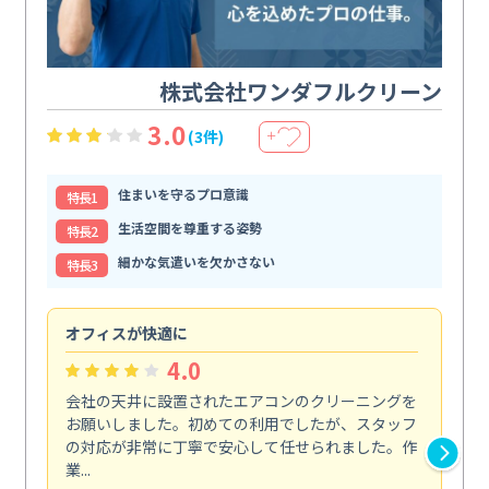
株式会社ワンダフルクリーン
3.0
(3件)
＋
住まいを守るプロ意識
特⻑1
生活空間を尊重する姿勢
特⻑2
細かな気遣いを欠かさない
特⻑3
オフィスが快適に
納
4.0
会社の天井に設置されたエアコンのクリーニングを
浴
お願いしました。初めての利用でしたが、スタッフ
終
の対応が非常に丁寧で安心して任せられました。作
き
業...
し...