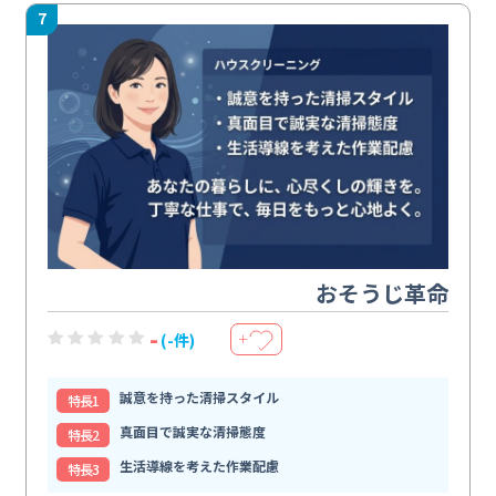
7
おそうじ革命
-
(-件)
＋
誠意を持った清掃スタイル
特⻑1
真面目で誠実な清掃態度
特⻑2
生活導線を考えた作業配慮
特⻑3