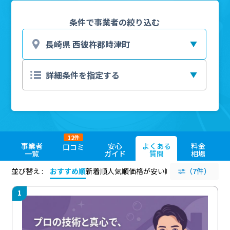
条件で事業者の絞り込む
12
件
事業者
安心
よくある
料金
口コミ
一覧
ガイド
質問
相場
並び替え :
おすすめ順
新着順
人気順
価格が安い順
評価が高い順
（7件）
評価
1