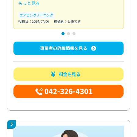
もっと見る
も
エアコンクリーニング
お
投稿日：2024/07/06
投稿者：石原です
投稿日
事業者の詳細情報を見る
料金を見る
042-326-4301
5