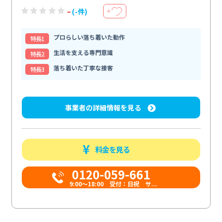
-
(-件)
＋
プロらしい落ち着いた動作
特⻑1
生活を支える専門意識
特⻑2
落ち着いた丁寧な接客
特⻑3
事業者の詳細情報を見る
料金を見る
0120-059-661
9:00〜18:00 受付：日祝 サ...