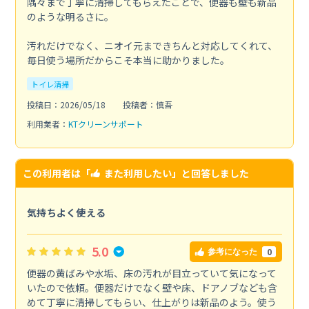
隅々まで丁寧に清掃してもらえたことで、便器も壁も新品
のような明るさに。
汚れだけでなく、ニオイ元まできちんと対応してくれて、
毎日使う場所だからこそ本当に助かりました。
トイレ清掃
投稿日：2026/05/18
投稿者：慎吾
利用業者：
KTクリーンサポート
この利用者は「
また利用したい
」と回答しました
気持ちよく使える
5.0
0
参考になった
便器の黄ばみや水垢、床の汚れが目立っていて気になって
いたので依頼。便器だけでなく壁や床、ドアノブなども含
めて丁寧に清掃してもらい、仕上がりは新品のよう。使う