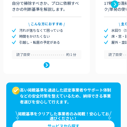
自分で掃除すべきか、プロに依頼すべ
17種類の清
きかの判断基準を解説します。
ク/単発の使
こんな方におすすめ
主
汚れが落ちなくて困っている
水回り（
時間をかけたくない
床・窓・
引越し・転居の予定がある
屋外・空
読了目安
約1分
読了目安
高い掲載基準を通過した認定事業者やサポート体制
などの安全対策を整えているため、納得できる事業
者選びを安心して行えます。
掲載基準をクリアした事業者のみ掲載！安心してお
選びください！
サービスから探す