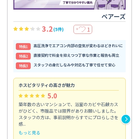
ベアーズ
3.2
1
(5件)
＋
高圧洗浄でエアコン内部の空気が変わるほどきれいに
特⻑1
直接契約で料金を抑えつつ丁寧な作業と報告も両立
特⻑2
スタッフの身だしなみや対応も丁寧で任せて安心
特⻑3
ホスピタリティの高さが魅力
法
5.0
築年数の古いマンションで、浴室のカビや石鹸カス
会
がひどく、市販品では限界がありお願いしました。
し
スタッフの方は、事前説明からすでにプロらしさを
あ
感...
い...
もっと見る
も