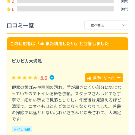
2
(0件)
1
(0件)
口コミ一覧
この利用者は「
また利用したい
」と回答しました
ピカピカ大満足
5.0
参考になった
便器の黄ばみや隙間の汚れ、手が届きにくい部分に気にな
っていたのでトイレ清掃を依頼。スタッフさんはとても丁
寧で、細かい所まで見落としなし。作業後は見違えるほど
清潔で、ニオイもほとんど気にならなくなりました。普段
の掃除では落とせない汚れがきちんと除去されて、大満足
です!
トイレ清掃