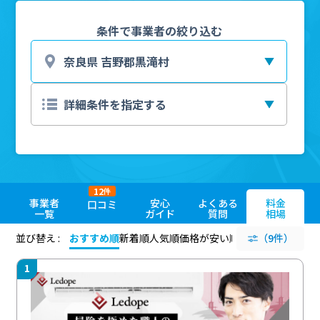
条件で事業者の絞り込む
12
件
事業者
安心
よくある
料金
口コミ
一覧
ガイド
質問
相場
並び替え :
おすすめ順
新着順
人気順
価格が安い順
評価が高い順
（9件）
評価
1