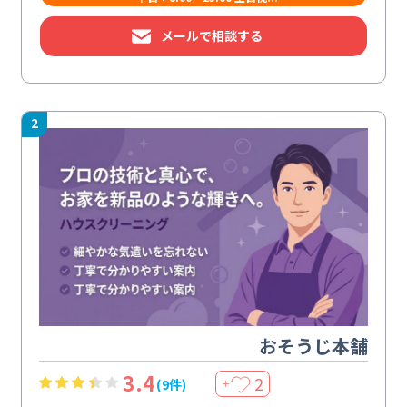
メールで相談する
2
おそうじ本舗
3.4
2
(9件)
＋