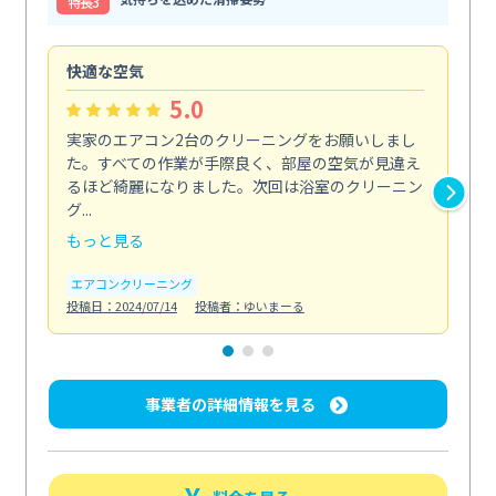
特⻑3
快適な空気
ア
5.0
実家のエアコン2台のクリーニングをお願いしまし
お
た。すべての作業が手際良く、部屋の空気が見違え
り
るほど綺麗になりました。次回は浴室のクリーニン
家
グ...
した.
もっと見る
も
エアコンクリーニング
エ
投稿日：2024/07/14
投稿者：ゆいまーる
投稿日
事業者の詳細情報を見る