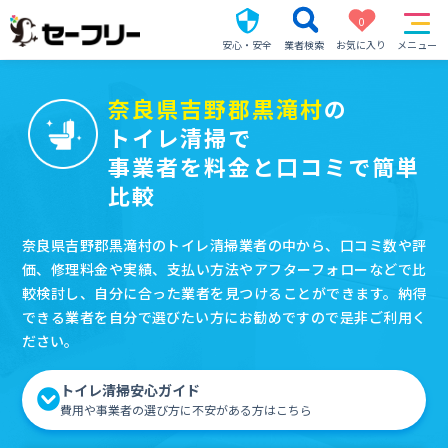
0
安心・安全
業者検索
お気に入り
メニュー
奈良県吉野郡黒滝村
の
トイレ清掃で
事業者を料金と口コミで簡単
比較
奈良県吉野郡黒滝村のトイレ清掃業者の中から、口コミ数や評
価、修理料金や実績、支払い方法やアフターフォローなどで比
較検討し、自分に合った業者を見つけることができます。納得
できる業者を自分で選びたい方にお勧めですので是非ご利用く
ださい。
トイレ清掃安心ガイド
費用や事業者の選び方に不安がある方はこちら