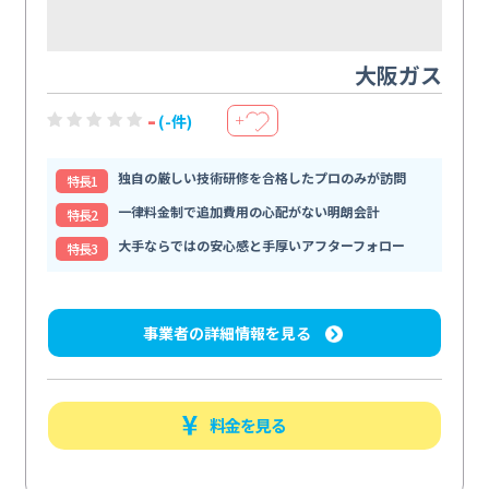
大阪ガス
-
(-件)
＋
独自の厳しい技術研修を合格したプロのみが訪問
特⻑1
一律料金制で追加費用の心配がない明朗会計
特⻑2
大手ならではの安心感と手厚いアフターフォロー
特⻑3
事業者の詳細情報を見る
料金を見る