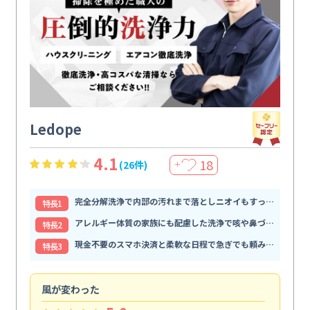
Ledope
4.1
18
(26件)
＋
完全分解洗浄で内部の汚れまで落としニオイもすっきり解消
特⻑1
アレルギー体質の家族にも配慮した洗浄で咳や鼻づまりが和らぐ
特⻑2
現金不要のスマホ決済と柔軟な日程で急ぎでも頼みやすい
特⻑3
風が変わった
家