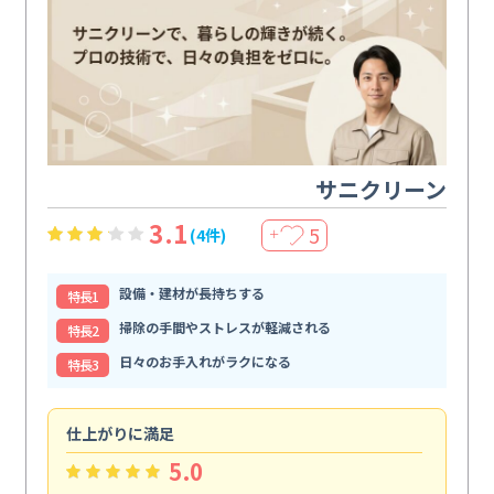
サニクリーン
3.1
5
(4件)
＋
設備・建材が長持ちする
特⻑1
掃除の手間やストレスが軽減される
特⻑2
日々のお手入れがラクになる
特⻑3
仕上がりに満足
親
5.0