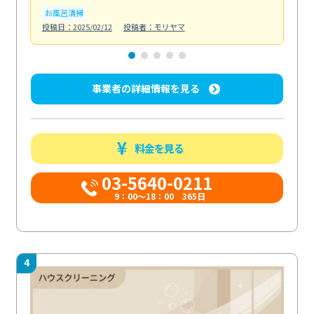
お風呂清掃
ト
投稿日：2025/02/12
投稿者：モリヤマ
投稿日
事業者の詳細情報を見る
料金を見る
03-5640-0211
9：00～18：00 365日
4