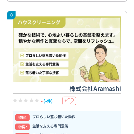
8
株式会社Aramashi
-
(-件)
＋
プロらしい落ち着いた動作
特⻑1
生活を支える専門意識
特⻑2