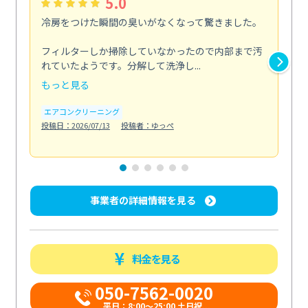
5.0
冷房をつけた瞬間の臭いがなくなって驚きました。
季
な
フィルターしか掃除していなかったので内部まで汚
れていたようです。分解して洗浄し...
浴室
もっと見る
も
エアコンクリーニング
水
投稿日：2026/07/13
投稿者：ゆっぺ
投稿日
事業者の詳細情報を見る
料金を見る
050-7562-0020
平日：8:00〜25:00 土日祝...