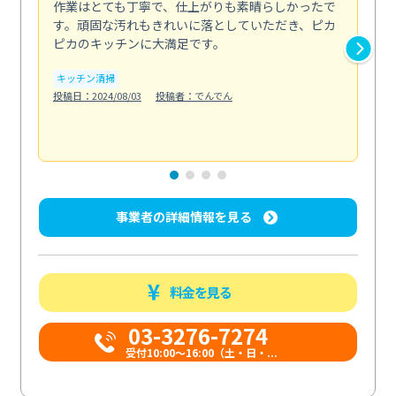
作業はとても丁寧で、仕上がりも素晴らしかったで
ス
す。頑固な汚れもきれいに落としていただき、ピカ
説
ピカのキッチンに大満足です。
の
い...
キッチン清掃
も
投稿日：2024/08/03
投稿者：でんでん
エ
投稿日
事業者の詳細情報を見る
料金を見る
03-3276-7274
受付10:00〜16:00（土・日・...