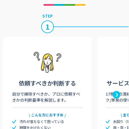
STEP
1
依頼すべきか
判断する
サービ
自分で掃除すべきか、プロに依頼すべ
17種類の清
きかの判断基準を解説します。
ク/単発の使
こんな方におすすめ
主
汚れが落ちなくて困っている
水回り（
時間をかけたくない
床・窓・