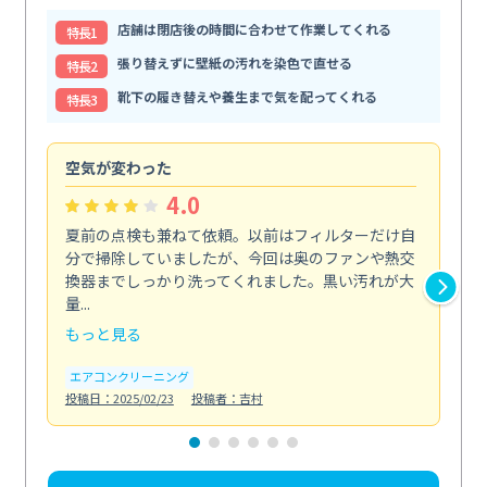
店舗は閉店後の時間に合わせて作業してくれる
特⻑1
張り替えずに壁紙の汚れを染色で直せる
特⻑2
靴下の履き替えや養生まで気を配ってくれる
特⻑3
空気が変わった
浴
4.0
夏前の点検も兼ねて依頼。以前はフィルターだけ自
掃
分で掃除していましたが、今回は奥のファンや熱交
た
換器までしっかり洗ってくれました。黒い汚れが大
キ
量...
安...
もっと見る
も
エアコンクリーニング
お
投稿日：2025/02/23
投稿者：吉村
投稿日