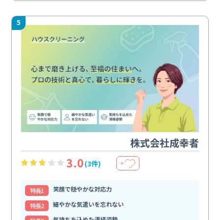
5
株式会社成幸者
3.0
(3件)
＋
笑顔で穏やかな対応力
特⻑1
細やかな気遣いを忘れない
特⻑2
気持ちを込めた清掃姿勢