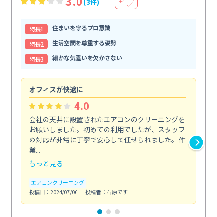
3.0
(3件)
＋
住まいを守るプロ意識
特⻑1
生活空間を尊重する姿勢
特⻑2
細かな気遣いを欠かさない
特⻑3
オフィスが快適に
納
4.0
会社の天井に設置されたエアコンのクリーニングを
浴
お願いしました。初めての利用でしたが、スタッフ
終
の対応が非常に丁寧で安心して任せられました。作
き
業...
し...
もっと見る
も
エアコンクリーニング
お
投稿日：2024/07/06
投稿者：石原です
投稿日