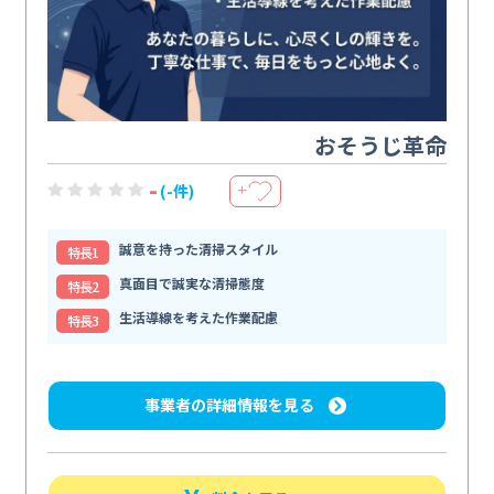
おそうじ革命
-
(-件)
＋
誠意を持った清掃スタイル
特⻑1
真面目で誠実な清掃態度
特⻑2
生活導線を考えた作業配慮
特⻑3
事業者の詳細情報を見る