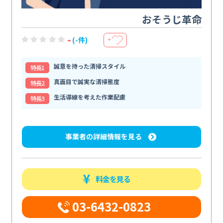
おそうじ革命
-
(-件)
＋
誠意を持った清掃スタイル
特⻑1
真面目で誠実な清掃態度
特⻑2
生活導線を考えた作業配慮
特⻑3
事業者の詳細情報を見る
料金を見る
03-6432-0823