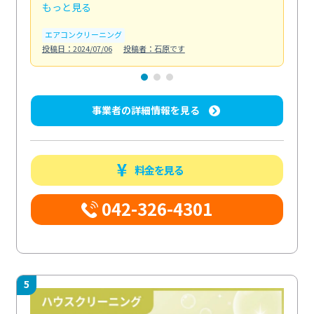
もっと見る
も
エアコンクリーニング
お
投稿日：2024/07/06
投稿者：石原です
投稿日
事業者の詳細情報を見る
料金を見る
042-326-4301
5