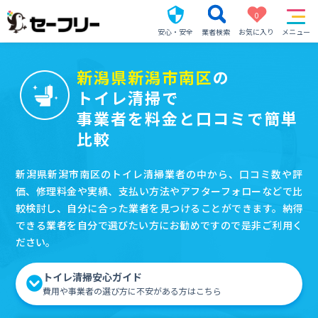
0
安心・安全
業者検索
お気に入り
メニュー
新潟県新潟市南区
の
トイレ清掃で
事業者を料金と口コミで簡単
比較
新潟県新潟市南区のトイレ清掃業者の中から、口コミ数や評
価、修理料金や実績、支払い方法やアフターフォローなどで比
較検討し、自分に合った業者を見つけることができます。納得
できる業者を自分で選びたい方にお勧めですので是非ご利用く
ださい。
トイレ清掃安心ガイド
費用や事業者の選び方に不安がある方はこちら