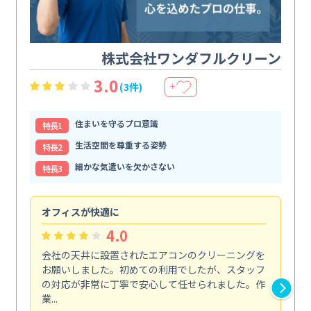
株式会社ワンダフルクリーン
3.0
(3件)
＋
住まいを守るプロ意識
特⻑1
生活空間を尊重する姿勢
特⻑2
細かな気遣いを欠かさない
特⻑3
オフィスが快適に
納
4.0
会社の天井に設置されたエアコンのクリーニングを
浴
お願いしました。初めての利用でしたが、スタッフ
終
の対応が非常に丁寧で安心して任せられました。作
き
業...
し...