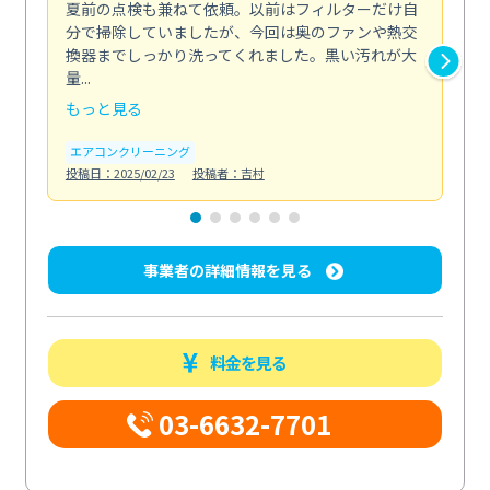
夏前の点検も兼ねて依頼。以前はフィルターだけ自
掃
分で掃除していましたが、今回は奥のファンや熱交
た
換器までしっかり洗ってくれました。黒い汚れが大
キ
量...
安...
もっと見る
も
エアコンクリーニング
お
投稿日：2025/02/23
投稿者：吉村
投稿日
事業者の詳細情報を見る
料金を見る
03-6632-7701