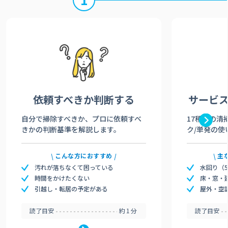
依頼すべきか
判断する
サービ
自分で掃除すべきか、プロに依頼すべ
17種類の清
きかの判断基準を解説します。
ク/単発の使
こんな方におすすめ
主
汚れが落ちなくて困っている
水回り（
時間をかけたくない
床・窓・
引越し・転居の予定がある
屋外・空
読了目安
約1分
読了目安