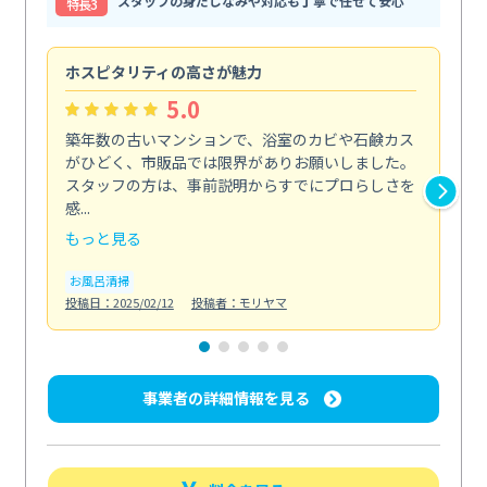
スタッフの身だしなみや対応も丁寧で任せて安心
特⻑3
ホスピタリティの高さが魅力
法
5.0
築年数の古いマンションで、浴室のカビや石鹸カス
会
がひどく、市販品では限界がありお願いしました。
し
スタッフの方は、事前説明からすでにプロらしさを
あ
感...
い...
もっと見る
も
お風呂清掃
ト
投稿日：2025/02/12
投稿者：モリヤマ
投稿日
事業者の詳細情報を見る