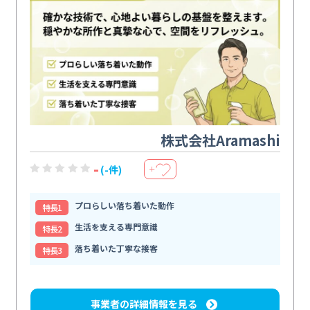
株式会社Aramashi
-
(-件)
＋
プロらしい落ち着いた動作
特⻑1
生活を支える専門意識
特⻑2
落ち着いた丁寧な接客
特⻑3
事業者の詳細情報を見る