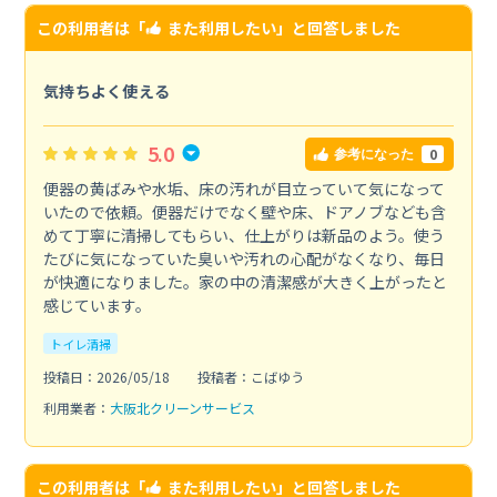
この利用者は「
また利用したい
」と回答しました
気持ちよく使える
5.0
0
参考になった
便器の黄ばみや水垢、床の汚れが目立っていて気になって
いたので依頼。便器だけでなく壁や床、ドアノブなども含
めて丁寧に清掃してもらい、仕上がりは新品のよう。使う
たびに気になっていた臭いや汚れの心配がなくなり、毎日
が快適になりました。家の中の清潔感が大きく上がったと
感じています。
トイレ清掃
投稿日：2026/05/18
投稿者：こばゆう
利用業者：
大阪北クリーンサービス
この利用者は「
また利用したい
」と回答しました