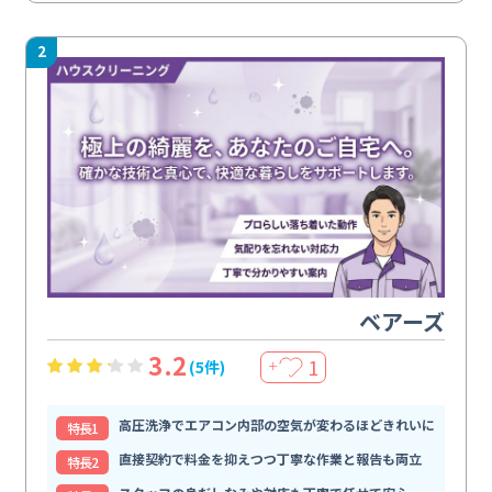
2
ベアーズ
3.2
1
(5件)
＋
高圧洗浄でエアコン内部の空気が変わるほどきれいに
特⻑1
直接契約で料金を抑えつつ丁寧な作業と報告も両立
特⻑2