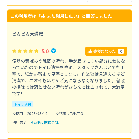
この利用者は「
また利用したい
」と回答しました
ピカピカ大満足
5.0
0
参考になった
便器の黄ばみや隙間の汚れ、手が届きにくい部分に気にな
っていたのでトイレ清掃を依頼。スタッフさんはとても丁
寧で、細かい所まで見落としなし。作業後は見違えるほど
清潔で、ニオイもほとんど気にならなくなりました。普段
の掃除では落とせない汚れがきちんと除去されて、大満足
です!
トイレ清掃
投稿日：2026/05/19
投稿者：TAKATO
利用業者：
RealKid株式会社