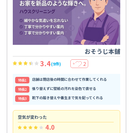
おそうじ本舗
3.4
2
(9件)
＋
店舗は閉店後の時間に合わせて作業してくれる
特⻑1
張り替えずに壁紙の汚れを染色で直せる
特⻑2
靴下の履き替えや養生まで気を配ってくれる
特⻑3
空気が変わった
浴
4.0