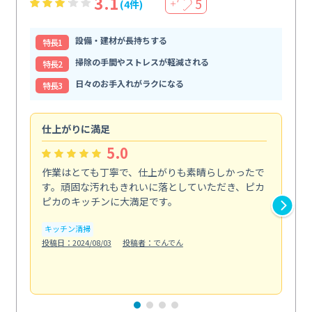
3.1
5
(4件)
＋
設備・建材が長持ちする
特⻑1
掃除の手間やストレスが軽減される
特⻑2
日々のお手入れがラクになる
特⻑3
仕上がりに満足
親
5.0
作業はとても丁寧で、仕上がりも素晴らしかったで
ス
す。頑固な汚れもきれいに落としていただき、ピカ
説
ピカのキッチンに大満足です。
の
い...
キッチン清掃
も
投稿日：2024/08/03
投稿者：でんでん
エ
投稿日