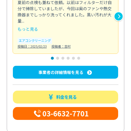
夏前の点検も兼ねて依頼。以前はフィルターだけ自
掃
分で掃除していましたが、今回は奥のファンや熱交
た
換器までしっかり洗ってくれました。黒い汚れが大
キ
量...
安...
もっと見る
も
エアコンクリーニング
お
投稿日：2025/02/23
投稿者：吉村
投稿日
事業者の詳細情報を見る
料金を見る
03-6632-7701