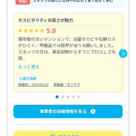
スタッフの身だしなみや対応も丁寧で任せて安心
特⻑3
ホスピタリティの高さが魅力
法
5.0
築年数の古いマンションで、浴室のカビや石鹸カス
会
がひどく、市販品では限界がありお願いしました。
し
スタッフの方は、事前説明からすでにプロらしさを
あ
感...
い...
もっと見る
も
お風呂清掃
ト
投稿日：2025/02/12
投稿者：モリヤマ
投稿日
事業者の詳細情報を見る