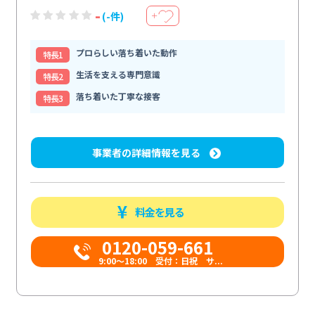
-
(-件)
＋
プロらしい落ち着いた動作
特⻑1
生活を支える専門意識
特⻑2
落ち着いた丁寧な接客
特⻑3
事業者の詳細情報を見る
料金を見る
0120-059-661
9:00〜18:00 受付：日祝 サ...