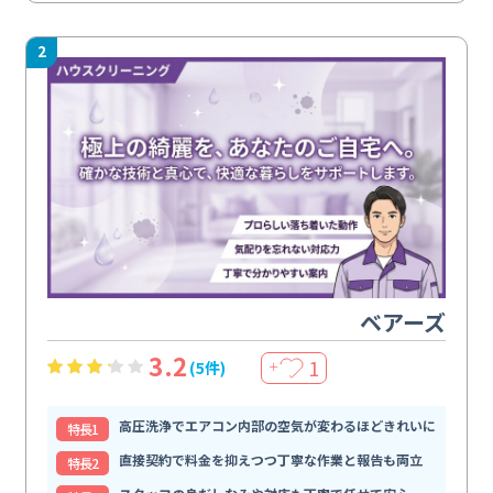
2
ベアーズ
3.2
1
(5件)
＋
高圧洗浄でエアコン内部の空気が変わるほどきれいに
特⻑1
直接契約で料金を抑えつつ丁寧な作業と報告も両立
特⻑2