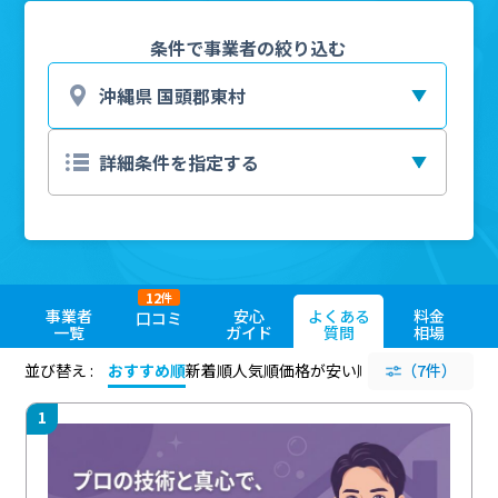
条件で事業者の絞り込む
12
件
事業者
安心
よくある
料金
口コミ
一覧
ガイド
質問
相場
並び替え :
おすすめ順
新着順
人気順
価格が安い順
評価が高い順
（7件）
評価
1