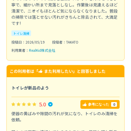
寧で、細かい所まで見落としなし。作業後は見違えるほど
清潔で、ニオイもほとんど気にならなくなりました。普段
の掃除では落とせない汚れがきちんと除去されて、大満足
です!
トイレ清掃
投稿日：2026/05/19
投稿者：TAKATO
利用業者：
RealKid株式会社
この利用者は「
また利用したい
」と回答しました
トイレが新品のよう
5.0
0
参考になった
便器の黄ばみや隙間の汚れが気になり、トイレのみ清掃を
依頼。