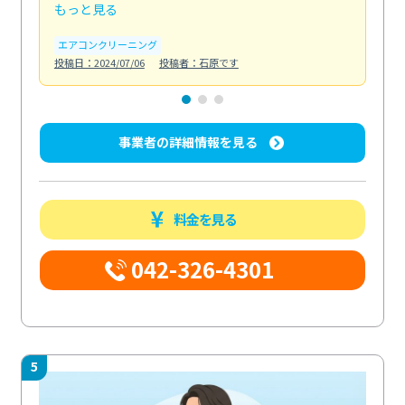
もっと見る
も
エアコンクリーニング
お
投稿日：2024/07/06
投稿者：石原です
投稿日
事業者の詳細情報を見る
料金を見る
042-326-4301
5