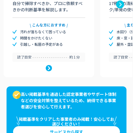
自分で掃除すべきか、プロに依頼すべ
17種類の清
きかの判断基準を解説します。
ク/単発の使
こんな方におすすめ
主
汚れが落ちなくて困っている
水回り（
時間をかけたくない
床・窓・
引越し・転居の予定がある
屋外・空
読了目安
約1分
読了目安
高い掲載基準を通過した認定事業者やサポート体制
などの安全対策を整えているため、納得できる事業
者選びを安心して行えます。
掲載基準をクリアした事業者のみ掲載！安心してお
選びください！
サービスから探す