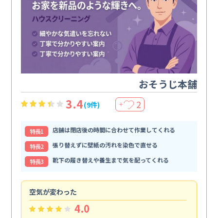
おそうじ本舗
3.4
2
(9件)
＋
店舗は閉店後の時間に合わせて作業してくれる
特⻑1
張り替えずに壁紙の汚れを染色で直せる
特⻑2
靴下の履き替えや養生まで気を配ってくれる
特⻑3
空気が変わった
浴
4.0