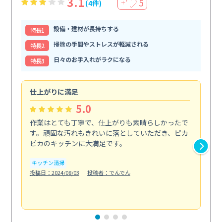
3.1
5
(4件)
＋
設備・建材が長持ちする
特⻑1
掃除の手間やストレスが軽減される
特⻑2
日々のお手入れがラクになる
特⻑3
仕上がりに満足
親
5.0
作業はとても丁寧で、仕上がりも素晴らしかったで
ス
す。頑固な汚れもきれいに落としていただき、ピカ
説
ピカのキッチンに大満足です。
の
い...
キッチン清掃
も
投稿日：2024/08/03
投稿者：でんでん
エ
投稿日