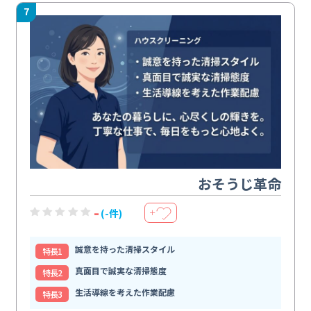
7
おそうじ革命
-
(-件)
＋
誠意を持った清掃スタイル
特⻑1
真面目で誠実な清掃態度
特⻑2
生活導線を考えた作業配慮
特⻑3