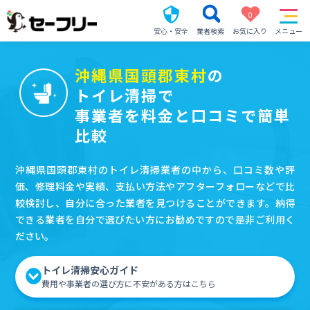
0
安心・安全
業者検索
お気に入り
メニュー
沖縄県国頭郡東村
の
トイレ清掃で
事業者を料金と口コミで簡単
比較
沖縄県国頭郡東村のトイレ清掃業者の中から、口コミ数や評
価、修理料金や実績、支払い方法やアフターフォローなどで比
較検討し、自分に合った業者を見つけることができます。納得
できる業者を自分で選びたい方にお勧めですので是非ご利用く
ださい。
トイレ清掃安心ガイド
費用や事業者の選び方に不安がある方はこちら