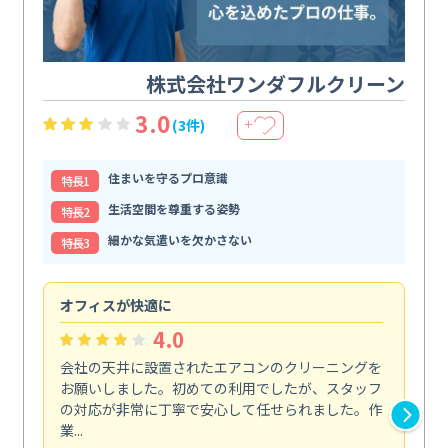
株式会社ワンダフルクリーン
3.0
(3件)
＋
住まいを守るプロ意識
特⻑1
生活空間を尊重する姿勢
特⻑2
細かな気遣いを欠かさない
特⻑3
オフィスが快適に
納
4.0
会社の天井に設置されたエアコンのクリーニングを
浴
お願いしました。初めての利用でしたが、スタッフ
終
の対応が非常に丁寧で安心して任せられました。作
き
業...
し...