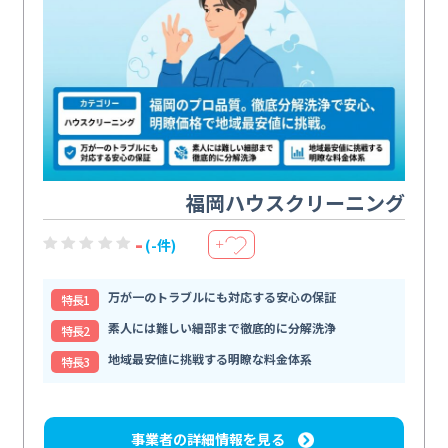
福岡ハウスクリーニング
-
(-件)
＋
万が一のトラブルにも対応する安心の保証
特⻑1
素人には難しい細部まで徹底的に分解洗浄
特⻑2
地域最安値に挑戦する明瞭な料金体系
特⻑3
事業者の詳細情報を見る