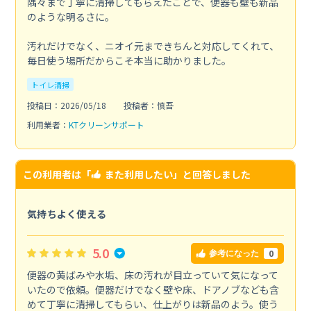
隅々まで丁寧に清掃してもらえたことで、便器も壁も新品
のような明るさに。
汚れだけでなく、ニオイ元まできちんと対応してくれて、
毎日使う場所だからこそ本当に助かりました。
トイレ清掃
投稿日：2026/05/18
投稿者：慎吾
利用業者：
KTクリーンサポート
この利用者は「
また利用したい
」と回答しました
気持ちよく使える
5.0
0
参考になった
便器の黄ばみや水垢、床の汚れが目立っていて気になって
いたので依頼。便器だけでなく壁や床、ドアノブなども含
めて丁寧に清掃してもらい、仕上がりは新品のよう。使う