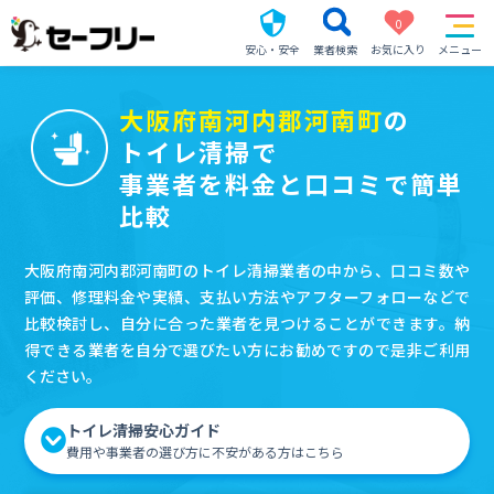
0
安心・安全
業者検索
お気に入り
メニュー
大阪府南河内郡河南町
の
トイレ清掃で
事業者を料金と口コミで簡単
比較
大阪府南河内郡河南町のトイレ清掃業者の中から、口コミ数や
評価、修理料金や実績、支払い方法やアフターフォローなどで
比較検討し、自分に合った業者を見つけることができます。納
得できる業者を自分で選びたい方にお勧めですので是非ご利用
ください。
トイレ清掃安心ガイド
費用や事業者の選び方に不安がある方はこちら