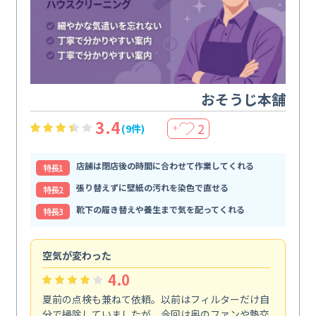
おそうじ本舗
3.4
2
(9件)
＋
店舗は閉店後の時間に合わせて作業してくれる
特⻑1
張り替えずに壁紙の汚れを染色で直せる
特⻑2
靴下の履き替えや養生まで気を配ってくれる
特⻑3
空気が変わった
浴
4.0
夏前の点検も兼ねて依頼。以前はフィルターだけ自
掃
分で掃除していましたが、今回は奥のファンや熱交
た