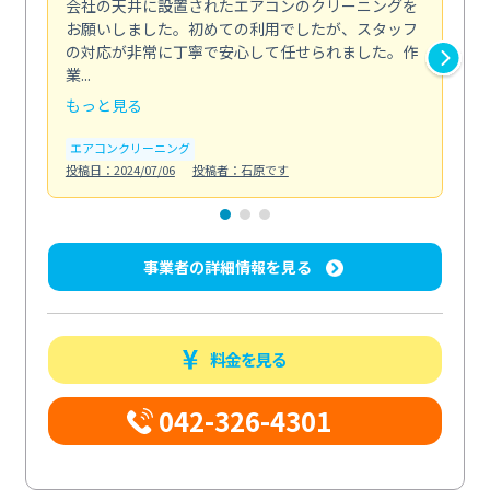
会社の天井に設置されたエアコンのクリーニングを
浴
お願いしました。初めての利用でしたが、スタッフ
終
の対応が非常に丁寧で安心して任せられました。作
き
業...
し...
もっと見る
も
エアコンクリーニング
お
投稿日：2024/07/06
投稿者：石原です
投稿日
事業者の詳細情報を見る
料金を見る
042-326-4301