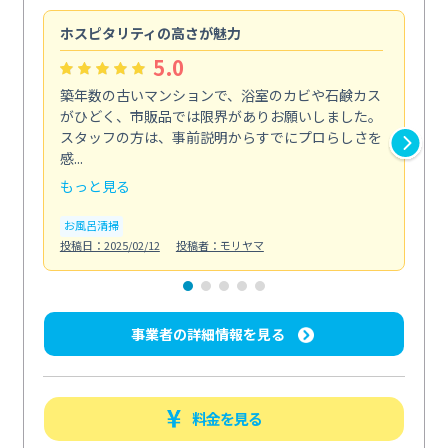
ホスピタリティの高さが魅力
法
5.0
築年数の古いマンションで、浴室のカビや石鹸カス
会
がひどく、市販品では限界がありお願いしました。
し
スタッフの方は、事前説明からすでにプロらしさを
あ
感...
い...
もっと見る
も
お風呂清掃
ト
投稿日：2025/02/12
投稿者：モリヤマ
投稿日
事業者の詳細情報を見る
料金を見る