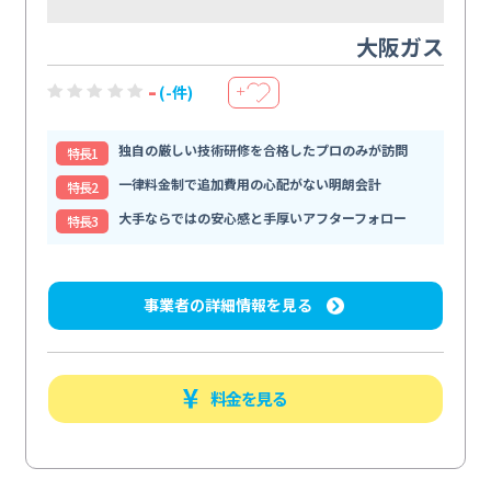
大阪ガス
-
(-件)
＋
独自の厳しい技術研修を合格したプロのみが訪問
特⻑1
一律料金制で追加費用の心配がない明朗会計
特⻑2
大手ならではの安心感と手厚いアフターフォロー
特⻑3
事業者の詳細情報を見る
料金を見る