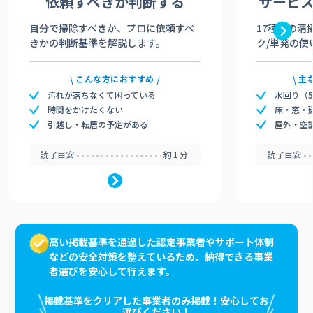
依頼すべきか
判断する
サービ
自分で掃除すべきか、プロに依頼すべ
17種類の清
きかの判断基準を解説します。
ク/単発の使
こんな方におすすめ
主
汚れが落ちなくて困っている
水回り（
時間をかけたくない
床・窓・
引越し・転居の予定がある
屋外・空
読了目安
約1分
読了目安
高い掲載基準を通過した認定事業者やサポート体制
などの安全対策を整えているため、納得できる事業
者選びを安心して行えます。
掲載基準をクリアした事業者のみ掲載！安心してお
選びください！