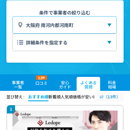
条件で事業者の絞り込む
12
件
事業者
安心
よくある
料金
口コミ
一覧
ガイド
質問
相場
並び替え :
おすすめ順
新着順
人気順
価格が安い順
評価が高い順
（13件）
評価
1