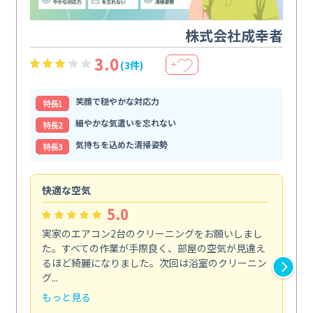
株式会社成幸者
3.0
(3件)
＋
笑顔で穏やかな対応力
特⻑1
細やかな気遣いを忘れない
特⻑2
気持ちを込めた清掃姿勢
特⻑3
快適な空気
ア
5.0
実家のエアコン2台のクリーニングをお願いしまし
お
た。すべての作業が手際良く、部屋の空気が見違え
り
るほど綺麗になりました。次回は浴室のクリーニン
家
グ...
した.
もっと見る
も