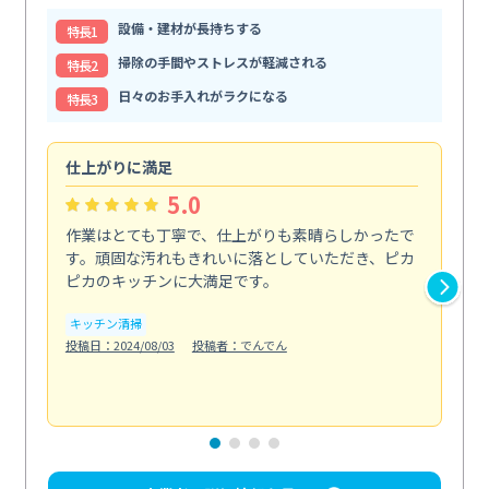
設備・建材が長持ちする
特⻑1
掃除の手間やストレスが軽減される
特⻑2
日々のお手入れがラクになる
特⻑3
仕上がりに満足
親
5.0
作業はとても丁寧で、仕上がりも素晴らしかったで
ス
す。頑固な汚れもきれいに落としていただき、ピカ
説
ピカのキッチンに大満足です。
の
い...
キッチン清掃
も
投稿日：2024/08/03
投稿者：でんでん
エ
投稿日