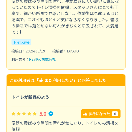
便器の黄ばみや隙間の汚れ、手が届きにくい部分に気にな
っていたのでトイレ清掃を依頼。スタッフさんはとても丁
寧で、細かい所まで見落としなし。作業後は見違えるほど
清潔で、ニオイもほとんど気にならなくなりました。普段
の掃除では落とせない汚れがきちんと除去されて、大満足
です!
トイレ清掃
投稿日：2026/05/19
投稿者：TAKATO
利用業者：
RealKid株式会社
この利用者は「
また利用したい
」と回答しました
トイレが新品のよう
5.0
0
参考になった
便器の黄ばみや隙間の汚れが気になり、トイレのみ清掃を
依頼。