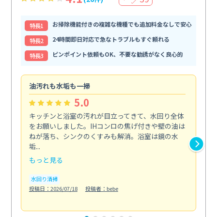
お掃除機能付きの複雑な機種でも追加料金なしで安心
特⻑1
24時間即日対応で急なトラブルもすぐ頼れる
特⻑2
ピンポイント依頼もOK、不要な勧誘がなく良心的
特⻑3
油汚れも水垢も一掃
引
5.0
キッチンと浴室の汚れが目立ってきて、水回り全体
引
をお願いしました。IHコンロの焦げ付きや壁の油は
依
ねが落ち、シンクのくすみも解消。浴室は鏡の水
ち
垢...
も...
もっと見る
も
水回り清掃
水
投稿日：2026/07/18
投稿者：bebe
投稿日