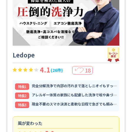
Ledope
4.1
18
(26件)
＋
完全分解洗浄で内部の汚れまで落としニオイもすっきり解消
特⻑1
アレルギー体質の家族にも配慮した洗浄で咳や鼻づまりが和らぐ
特⻑2
現金不要のスマホ決済と柔軟な日程で急ぎでも頼みやすい
特⻑3
風が変わった
家