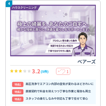
4
ベアーズ
3.2
1
(5件)
＋
高圧洗浄でエアコン内部の空気が変わるほどきれいに
特⻑1
直接契約で料金を抑えつつ丁寧な作業と報告も両立
特⻑2
スタッフの身だしなみや対応も丁寧で任せて安心
特⻑3