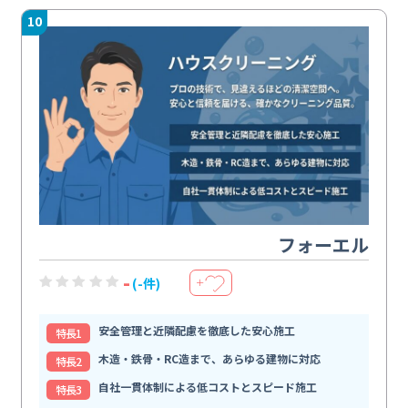
10
フォーエル
-
(-件)
＋
安全管理と近隣配慮を徹底した安心施工
特⻑1
木造・鉄骨・RC造まで、あらゆる建物に対応
特⻑2
自社一貫体制による低コストとスピード施工
特⻑3