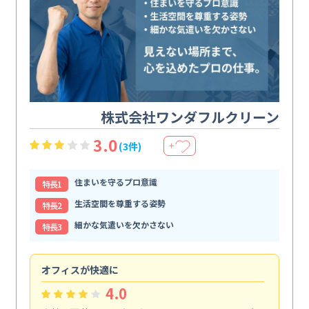
株式会社ワンダフルクリーン
3.0
(3件)
＋
住まいを守るプロ意識
特⻑1
生活空間を尊重する姿勢
特⻑2
細かな気遣いを欠かさない
特⻑3
オフィスが快適に
納
4.0