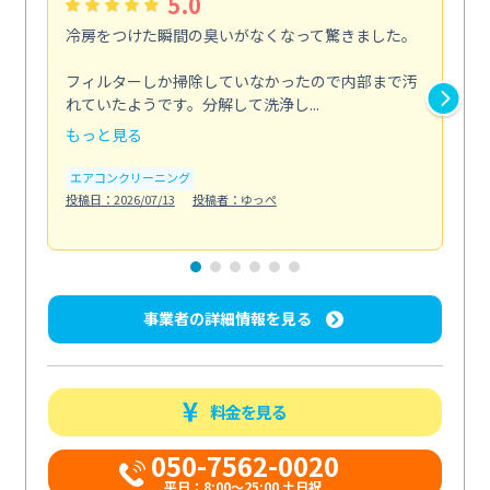
5.0
冷房をつけた瞬間の臭いがなくなって驚きました。
季
な
フィルターしか掃除していなかったので内部まで汚
れていたようです。分解して洗浄し...
浴室
もっと見る
も
エアコンクリーニング
水
投稿日：2026/07/13
投稿者：ゆっぺ
投稿日
事業者の詳細情報を見る
料金を見る
050-7562-0020
平日：8:00〜25:00 土日祝...