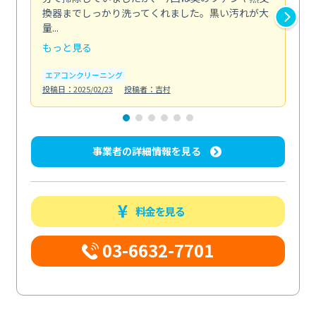
換器までしっかり洗ってくれました。黒い汚れが大
キ
量...
安...
もっと見る
も
エアコンクリーニング
お
投稿日：2025/02/23
投稿者：吉村
投稿日
事業者の詳細情報を見る
料金を見る
03-6632-7701