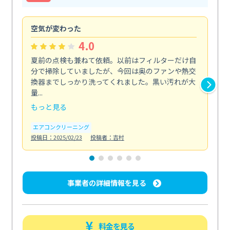
空気が変わった
浴
4.0
夏前の点検も兼ねて依頼。以前はフィルターだけ自
掃
分で掃除していましたが、今回は奥のファンや熱交
た
換器までしっかり洗ってくれました。黒い汚れが大
キ
量...
安...
もっと見る
も
エアコンクリーニング
お
投稿日：2025/02/23
投稿者：吉村
投稿日
事業者の詳細情報を見る
料金を見る