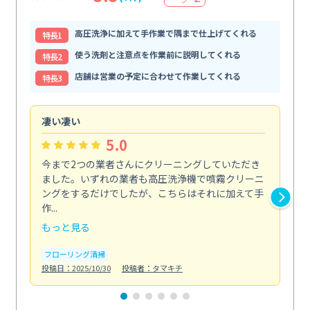
高圧洗浄に加えて手作業で隅まで仕上げてくれる
特⻑1
使う洗剤と注意点を作業前に説明してくれる
特⻑2
店舗は営業の予定に合わせて作業してくれる
特⻑3
凄い凄い
初
5.0
今まで2つの業者さんにクリーニングしていただき
ハ
ました。いずれの業者も高圧洗浄機で噴霧クリーニ
の
ングをするだけでしたが、こちらはそれに加えて手
し
作...
ラ...
もっと見る
も
フローリング清掃
屋
投稿日：2025/10/30
投稿者：タマキチ
投稿日