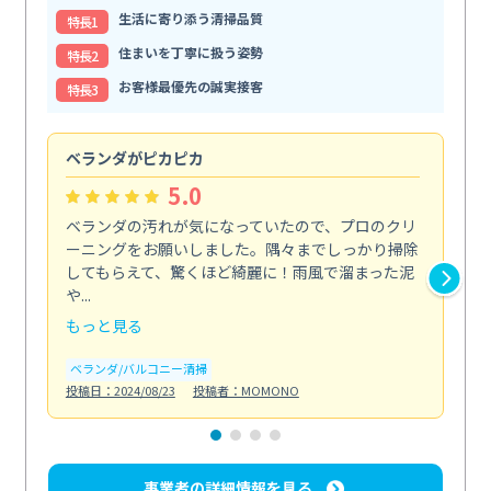
生活に寄り添う清掃品質
特⻑1
住まいを丁寧に扱う姿勢
特⻑2
お客様最優先の誠実接客
特⻑3
ベランダがピカピカ
今
5.0
ベランダの汚れが気になっていたので、プロのクリ
掃
ーニングをお願いしました。隅々までしっかり掃除
し
してもらえて、驚くほど綺麗に！雨風で溜まった泥
あ
や...
年...
もっと見る
も
ベランダ/バルコニー清掃
エ
投稿日：2024/08/23
投稿者：MOMONO
投稿日
事業者の詳細情報を見る