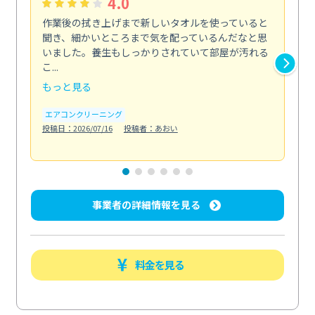
4.0
作業後の拭き上げまで新しいタオルを使っていると
ベ
聞き、細かいところまで気を配っているんだなと思
単
いました。養生もしっかりされていて部屋が汚れる
が
こ...
回...
もっと見る
も
エアコンクリーニング
ベラ
投稿日：2026/07/16
投稿者：あおい
投稿日
事業者の詳細情報を見る
料金を見る