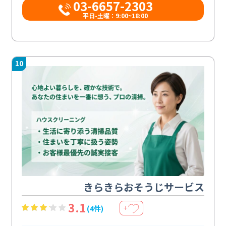
03-6657-2303
平日-土曜：9:00~18:00
10
きらきらおそうじサービス
3.1
(4件)
＋