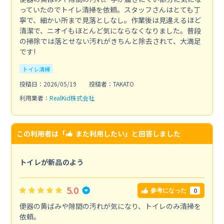
っていたのでトイレ清掃を依頼。スタッフさんはとても丁
寧で、細かい所まで見落としなし。作業後は見違えるほど
清潔で、ニオイもほとんど気にならなくなりました。普段
の掃除では落とせない汚れがきちんと除去されて、大満足
です!
トイレ清掃
投稿日：2026/05/19
投稿者：TAKATO
利用業者：
RealKid株式会社
この利用者は「
また利用したい
」と回答しました
トイレが新品のよう
5.0
0
参考になった
便器の黄ばみや隙間の汚れが気になり、トイレのみ清掃を
依頼。