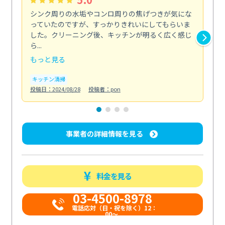
シンク周りの水垢やコンロ周りの焦げつきが気にな
ト
っていたのですが、すっかりきれいにしてもらいま
依
した。クリーニング後、キッチンが明るく広く感じ
ッ
ら...
か...
もっと見る
も
キッチン清掃
ト
投稿日：2024/08/28
投稿者：pon
投稿日
事業者の詳細情報を見る
料金を見る
03-4500-8978
電話応対（日・祝を除く）12：
00～...