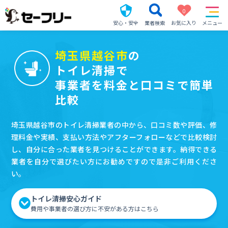
0
安心・安全
業者検索
お気に入り
メニュー
埼玉県越谷市
の
トイレ清掃で
事業者を料金と口コミで簡単
比較
埼玉県越谷市のトイレ清掃業者の中から、口コミ数や評価、修
理料金や実績、支払い方法やアフターフォローなどで比較検討
し、自分に合った業者を見つけることができます。納得できる
業者を自分で選びたい方にお勧めですので是非ご利用くださ
い。
トイレ清掃安心ガイド
費用や事業者の選び方に不安がある方はこちら