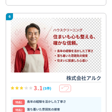
6
株式会社アルク
3.1
(5件)
＋
長年の経験を活かした丁寧さ
特⻑1
落ち着いた雰囲気の接客
特⻑2