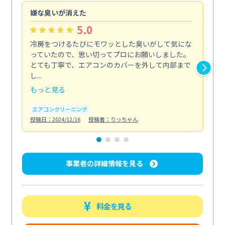
嫌な臭いが消えた
頼
5.0
冷房をつけるたびにモワッとした臭いがして気にな
毎
っていたので、思い切ってプロにお願いしました。
し
とても丁寧で、エアコンのカバーを外して内部まで
口
し...
な...
もっと見る
も
エアコンクリーニング
水
投稿日：2024/12/16
投稿者：りっちゃん
投稿日
事業者の詳細情報を見る
料金を見る