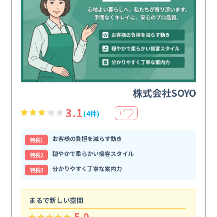
株式会社SOYO
3.1
(4件)
＋
お客様の負担を減らす動き
特⻑1
穏やかで柔らかい接客スタイル
特⻑2
分かりやすく丁寧な案内力
特⻑3
まるで新しい空間
清
5.0