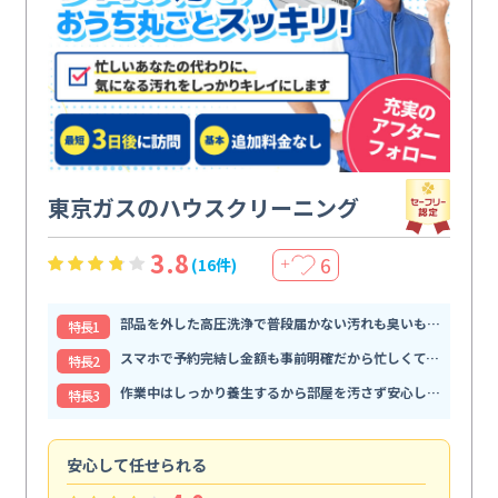
東京ガスのハウスクリーニング
3.8
6
(16件)
＋
部品を外した高圧洗浄で普段届かない汚れも臭いもすっきり解消
特⻑1
スマホで予約完結し金額も事前明確だから忙しくても頼みやすい
特⻑2
作業中はしっかり養生するから部屋を汚さず安心して任せられる
特⻑3
安心して任せられる
見