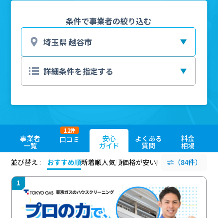
条件で事業者の絞り込む
12
件
事業者
安心
よくある
料金
口コミ
一覧
ガイド
質問
相場
並び替え :
おすすめ順
新着順
人気順
価格が安い順
評価が高い順
（84件）
評価
1