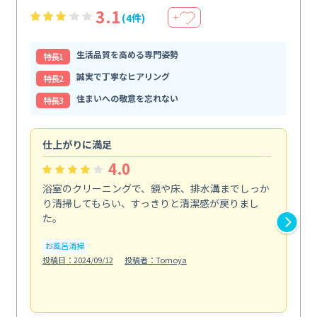
3.1
(4件)
＋
生活品質を高める専門姿勢
特⻑1
誠実で丁寧なヒアリング
特⻑2
住まいへの敬意を忘れない
特⻑3
仕上がりに満足
玄
4.0
浴室のクリーニングで、鏡や床、排水溝までしっか
ド
り清掃してもらい、すっきりと清潔感が戻りまし
の
た。
ま
し...
お風呂清掃
も
投稿日：2024/09/12
投稿者：Tomoya
屋
投稿日