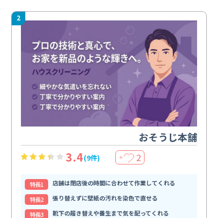
2
おそうじ本舗
3.4
2
(9件)
＋
店舗は閉店後の時間に合わせて作業してくれる
特⻑1
張り替えずに壁紙の汚れを染色で直せる
特⻑2
靴下の履き替えや養生まで気を配ってくれる
特⻑3