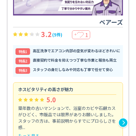
ベアーズ
3.2
1
(5件)
＋
高圧洗浄でエアコン内部の空気が変わるほどきれいに
特⻑1
直接契約で料金を抑えつつ丁寧な作業と報告も両立
特⻑2
スタッフの身だしなみや対応も丁寧で任せて安心
特⻑3
ホスピタリティの高さが魅力
法
5.0
築年数の古いマンションで、浴室のカビや石鹸カス
会
がひどく、市販品では限界がありお願いしました。
し
スタッフの方は、事前説明からすでにプロらしさを
あ
感...
い...
もっと見る
も