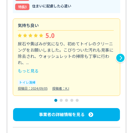
住まいに配慮した心遣い
特⻑3
気持ち良い
頼
5.0
尿石や黄ばみが気になり、初めてトイレのクリーニ
エ
ングをお願いしました。こびりついた汚れも見事に
で
除去され、ウォッシュレットの掃除も丁寧に行わ
浄
れ、...
も...
もっと見る
も
トイレ清掃
エ
投稿日：2024/09/05
投稿者：K.I
投稿日
事業者の詳細情報を見る