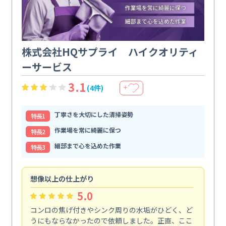
株式会社HQサプライ ハイクオリティ
ーサービス
3.1
(4件)
＋
丁寧さを大切にした清掃姿勢
特⻑1
作業場を常に綺麗に保つ
特⻑2
細部まで心を込めた作業
特⻑3
想像以上の仕上がり
ス
5.0
コンロの焦げ付きやシンク周りの水垢がひどく、ど
油
うにもならなかったので依頼しました。正直、ここ
し