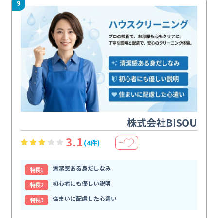
9
株式会社BISOU
3.1
(4件)
＋
清潔感ある身だしなみ
特⻑1
初心者にも優しい説明
特⻑2
住まいに配慮した心遣い
特⻑3