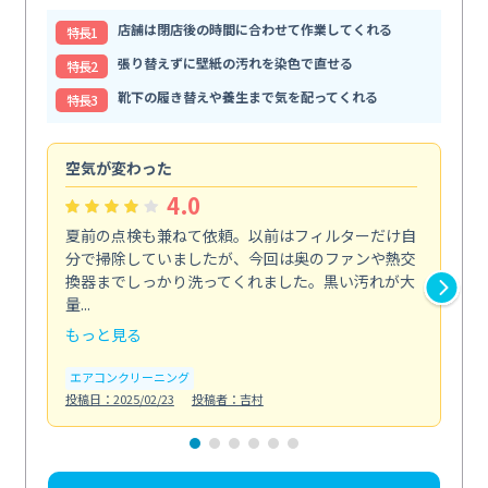
店舗は閉店後の時間に合わせて作業してくれる
特⻑1
張り替えずに壁紙の汚れを染色で直せる
特⻑2
靴下の履き替えや養生まで気を配ってくれる
特⻑3
空気が変わった
浴
4.0
夏前の点検も兼ねて依頼。以前はフィルターだけ自
掃
分で掃除していましたが、今回は奥のファンや熱交
た
換器までしっかり洗ってくれました。黒い汚れが大
キ
量...
安...
もっと見る
も
エアコンクリーニング
お
投稿日：2025/02/23
投稿者：吉村
投稿日