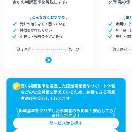
きかの判断基準を解説します。
ク/単発の使
こんな方におすすめ
主
汚れが落ちなくて困っている
水回り（
時間をかけたくない
床・窓・
引越し・転居の予定がある
屋外・空
読了目安
約1分
読了目安
高い掲載基準を通過した認定事業者やサポート体制
などの安全対策を整えているため、納得できる事業
者選びを安心して行えます。
掲載基準をクリアした事業者のみ掲載！安心してお
選びください！
サービスから探す