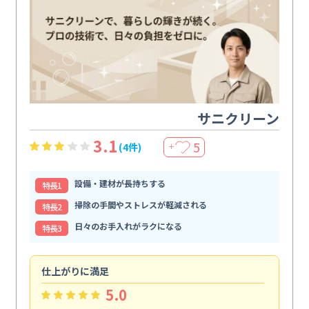
サニクリーン
3.1
5
(4件)
＋
設備・建材が長持ちする
特⻑1
掃除の手間やストレスが軽減される
特⻑2
日々のお手入れがラクになる
特⻑3
仕上がりに満足
親
5.0