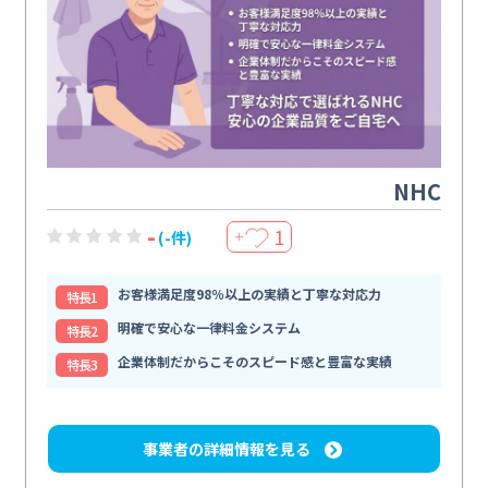
NHC
-
1
(-件)
＋
お客様満足度98％以上の実績と丁寧な対応力
特⻑1
明確で安心な一律料金システム
特⻑2
企業体制だからこそのスピード感と豊富な実績
特⻑3
事業者の詳細情報を見る