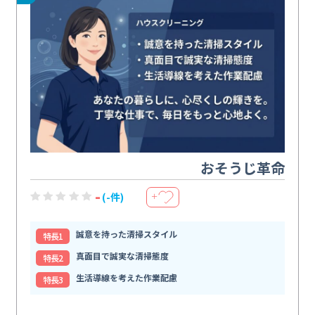
おそうじ革命
-
(-件)
＋
誠意を持った清掃スタイル
特⻑1
真面目で誠実な清掃態度
特⻑2
生活導線を考えた作業配慮
特⻑3