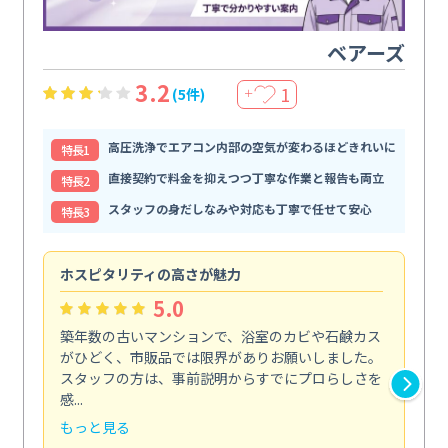
ベアーズ
3.2
1
(5件)
＋
高圧洗浄でエアコン内部の空気が変わるほどきれいに
特⻑1
直接契約で料金を抑えつつ丁寧な作業と報告も両立
特⻑2
スタッフの身だしなみや対応も丁寧で任せて安心
特⻑3
ホスピタリティの高さが魅力
法
5.0
築年数の古いマンションで、浴室のカビや石鹸カス
会
がひどく、市販品では限界がありお願いしました。
し
スタッフの方は、事前説明からすでにプロらしさを
あ
感...
い...
もっと見る
も