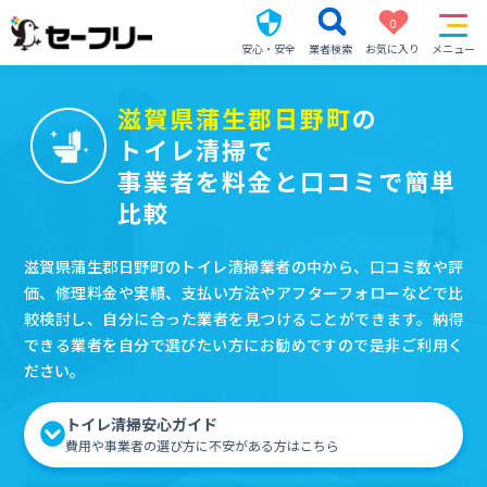
0
安心・安全
業者検索
お気に入り
メニュー
滋賀県蒲生郡日野町
の
トイレ清掃で
事業者を料金と口コミで簡単
比較
滋賀県蒲生郡日野町のトイレ清掃業者の中から、口コミ数や評
価、修理料金や実績、支払い方法やアフターフォローなどで比
較検討し、自分に合った業者を見つけることができます。納得
できる業者を自分で選びたい方にお勧めですので是非ご利用く
ださい。
トイレ清掃安心ガイド
費用や事業者の選び方に不安がある方はこちら