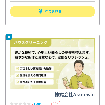
料金を見る
8
株式会社Aramashi
-
(-件)
＋