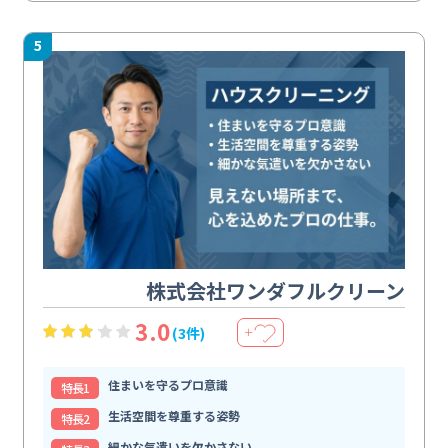
5
株式会社ワンダフルクリーン
3.0
(3件)
＋
住まいを守るプロ意識
特⻑1
生活空間を尊重する姿勢
特⻑2
細かな気遣いを欠かさない