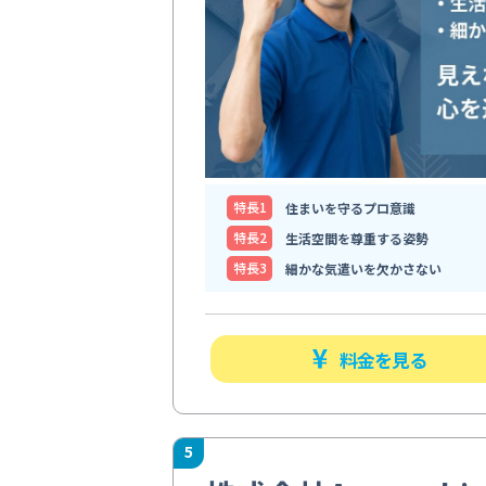
特⻑1
住まいを守るプロ意識
特⻑2
生活空間を尊重する姿勢
特⻑3
細かな気遣いを欠かさない
料金を見る
5