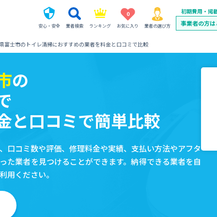
初期費用・掲
0
事業者の方は
安心・安全
業者検索
ランキング
お気に入り
業者の選び方
県富士市のトイレ清掃におすすめの業者を料金と口コミで比較
市
の
で
金と口コミで簡単比較
、口コミ数や評価、修理料金や実績、支払い方法やアフタ
った業者を見つけることができます。納得できる業者を自
利用ください。