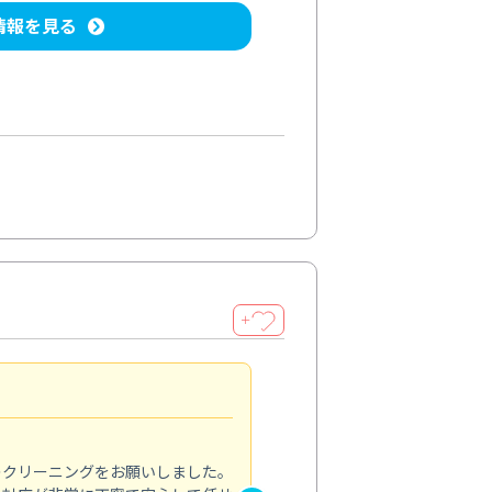
情報を見る
＋
納得のサービス
5.0
のクリーニングをお願いしました。
浴室の清掃を依頼しました。ス