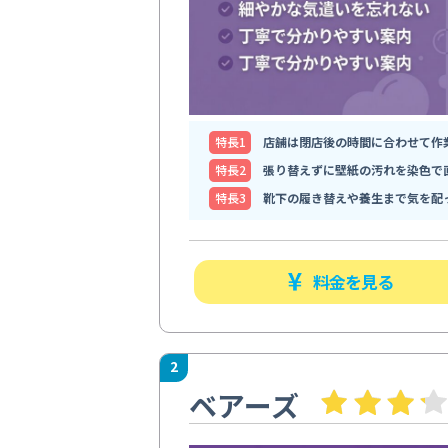
特⻑1
店舗は閉店後の時間に合わせて作
特⻑2
張り替えずに壁紙の汚れを染色で
特⻑3
靴下の履き替えや養生まで気を配
料金を見る
2
ベアーズ