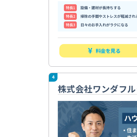
特⻑1
設備・建材が長持ちする
特⻑2
掃除の手間やストレスが軽減され
特⻑3
日々のお手入れがラクになる
料金を見る
4
株式会社ワンダフル