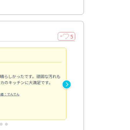
5
＋
親切で丁寧な作業
5.0
素晴らしかったです。頑固な汚れも
スタッフの方は非常に親切で、
ピカのキッチンに大満足です。
き安心感がありました。エアコ
り快適に感じています。丁寧な
稿者：でんでん
エアコンクリーニング
投稿日：2024/