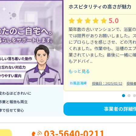
ホスピタリティの高さが魅力
5.0
築年数の古いマンションで、浴室
では限界がありお願いしました。
にプロらしさを感じさせ、どの汚
くれました。作業中も、浴槽のエ
業されていました。最後に一緒に
もアドバイ...
もっと見る
お風呂清掃
投稿日：2025/02/12
投稿
変わるほどきれいに
作業と報告も両立
事業者の詳細
寧で任せて安心
03-5640-0211