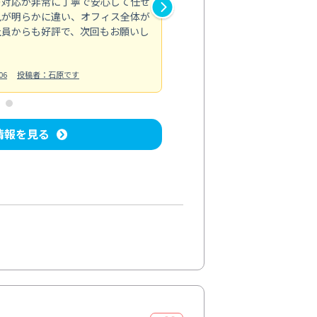
の対応が非常に丁寧で安心して任せ
もスムーズに進行。頑固な汚れ
風が明らかに違い、オフィス全体が
生まれ変わりました。料金も納
社員からも好評で、次回もお願いし
ています。
お風呂清掃
投稿日：2024/06/18
投
06
投稿者：石原です
情報を見る