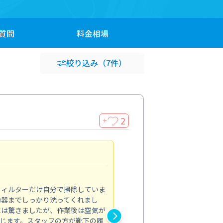
質問
料金
相場
絞り込み
（7件）
2
＋
浴室が明るく
5.0
フィルターだけ自分で掃除していま
掃除しても取れなかったカビや
換器までしっかり洗ってくれまし
がプロ。浴室が明るく感じるほ
には驚きましたが、作業後は空気が
の説明も丁寧で安心できました
じます。スタッフの方が靴下の履
と気分も全然違います。