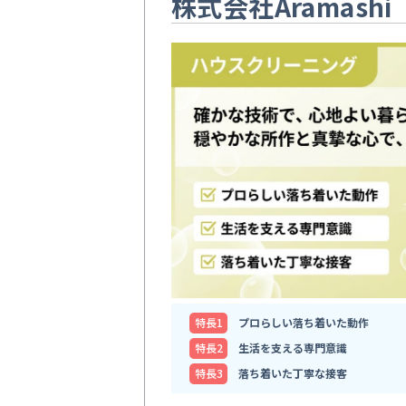
株式会社Aramashi
特⻑1
プロらしい落ち着いた動作
特⻑2
生活を支える専門意識
特⻑3
落ち着いた丁寧な接客