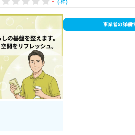
-
(-件)
事業者の詳細