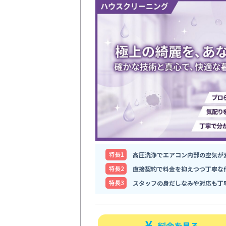
特⻑1
高圧洗浄でエアコン内部の空気が
特⻑2
直接契約で料金を抑えつつ丁寧な
特⻑3
スタッフの身だしなみや対応も丁
料金を見る