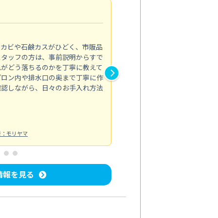
法人利用
5.0
のカビや石鹸カスがひどく、市販品
会社のトイレと洗面台清掃をス
スタッフの方は、事前説明からすで
てはオフィス対応が雑なところ
れがどう落ちるのかを丁寧に教えて
なみから言葉遣い、作業マナー
プロン内や排水口の奥まで丁寧に作
心して任せられました。
確認しながら、日々のお手入れ方法
トイレ清掃
投稿日：2024/09/09
投
者：モリヤマ
情報を見る