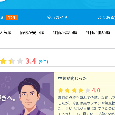
ミ
安心
ガイド
よくある
12
件
人気順
価格が安い順
評価が高い順
評価が低い順
3.4
(9件)
空気が変わった
4.0
夏前の点検も兼ねて依頼。以前は
したが、今回は奥のファンや熱交
た。黒い汚れが大量に出てきたの
すっきりして、寝ていても違いを感