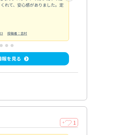
てくれて、安心感がありました。定
お風呂清掃
投稿日：2025/02/12
投
23
投稿者：吉村
情報を見る
1
＋