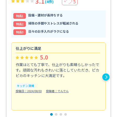
3.1
5
(4件)
＋
設備・建材が長持ちする
特⻑1
掃除の手間やストレスが軽減される
特⻑2
日々のお手入れがラクになる
特⻑3
仕上がりに満足
親
5.0
作業はとても丁寧で、仕上がりも素晴らしかったで
ス
す。頑固な汚れもきれいに落としていただき、ピカ
説
ピカのキッチンに大満足です。
の
い...
キッチン清掃
も
投稿日：2024/08/03
投稿者：でんでん
エ
投稿日