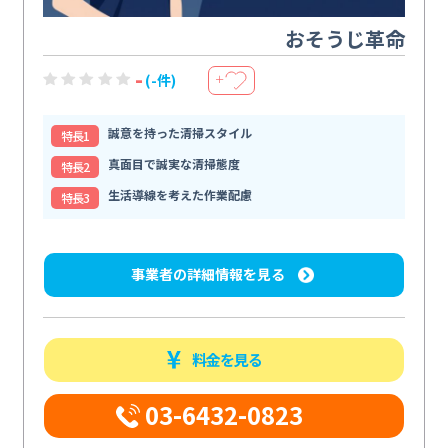
おそうじ革命
-
(-件)
＋
誠意を持った清掃スタイル
特⻑1
真面目で誠実な清掃態度
特⻑2
生活導線を考えた作業配慮
特⻑3
事業者の詳細情報を見る
料金を見る
03-6432-0823