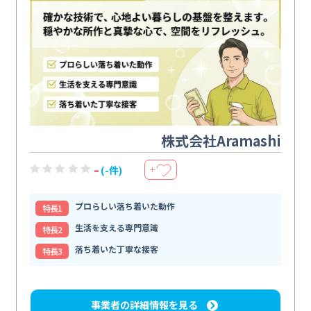
株式会社Aramashi
-
(-件)
＋
プロらしい落ち着いた動作
特⻑1
生活を支える専門意識
特⻑2
落ち着いた丁寧な接客
特⻑3
事業者の詳細情報を見る