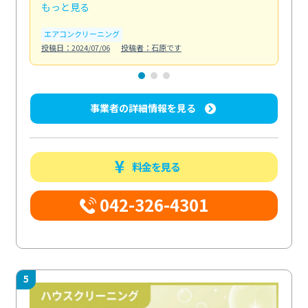
もっと見る
も
エアコンクリーニング
お
投稿日：2024/07/06
投稿者：石原です
投稿日
事業者の詳細情報を見る
料金を見る
042-326-4301
5