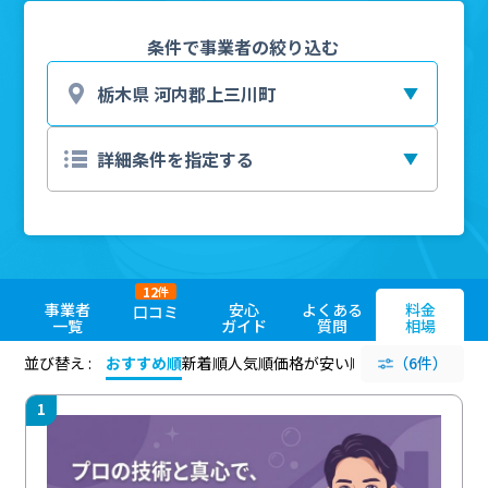
条件で事業者の絞り込む
12
件
事業者
安心
よくある
料金
口コミ
一覧
ガイド
質問
相場
並び替え :
おすすめ順
新着順
人気順
価格が安い順
評価が高い順
（6件）
評価
1