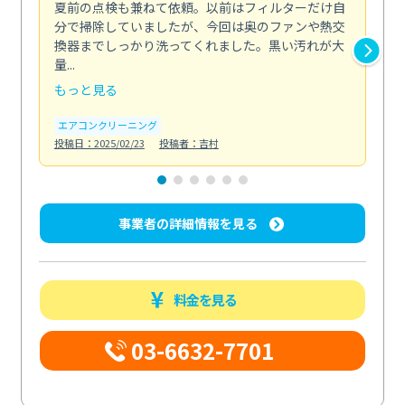
夏前の点検も兼ねて依頼。以前はフィルターだけ自
掃
分で掃除していましたが、今回は奥のファンや熱交
た
換器までしっかり洗ってくれました。黒い汚れが大
キ
量...
安...
もっと見る
も
エアコンクリーニング
お
投稿日：2025/02/23
投稿者：吉村
投稿日
事業者の詳細情報を見る
料金を見る
03-6632-7701