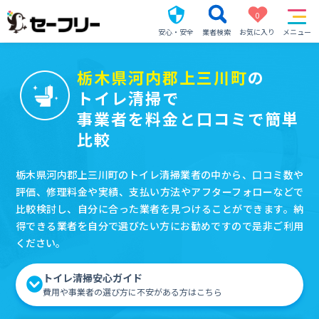
0
安心・安全
業者検索
お気に入り
メニュー
栃木県河内郡上三川町
の
トイレ清掃で
事業者を料金と口コミで簡単
比較
栃木県河内郡上三川町のトイレ清掃業者の中から、口コミ数や
評価、修理料金や実績、支払い方法やアフターフォローなどで
比較検討し、自分に合った業者を見つけることができます。納
得できる業者を自分で選びたい方にお勧めですので是非ご利用
ください。
トイレ清掃安心ガイド
費用や事業者の選び方に不安がある方はこちら