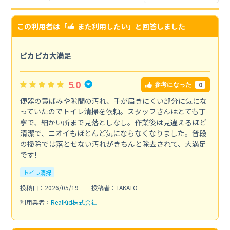
この利用者は「
また利用したい
」と回答しました
ピカピカ大満足
5.0
0
参考になった
便器の黄ばみや隙間の汚れ、手が届きにくい部分に気にな
っていたのでトイレ清掃を依頼。スタッフさんはとても丁
寧で、細かい所まで見落としなし。作業後は見違えるほど
清潔で、ニオイもほとんど気にならなくなりました。普段
の掃除では落とせない汚れがきちんと除去されて、大満足
です!
トイレ清掃
投稿日：2026/05/19
投稿者：TAKATO
利用業者：
RealKid株式会社