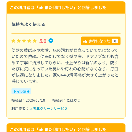
この利用者は「
また利用したい
」と回答しました
気持ちよく使える
5.0
0
参考になった
便器の黄ばみや水垢、床の汚れが目立っていて気になって
いたので依頼。便器だけでなく壁や床、ドアノブなども含
めて丁寧に清掃してもらい、仕上がりは新品のよう。使う
たびに気になっていた臭いや汚れの心配がなくなり、毎日
が快適になりました。家の中の清潔感が大きく上がったと
感じています。
トイレ清掃
投稿日：2026/05/18
投稿者：こばゆう
利用業者：
大阪北クリーンサービス
この利用者は「
また利用したい
」と回答しました