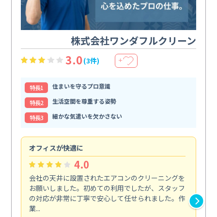
株式会社ワンダフルクリーン
3.0
(3件)
＋
住まいを守るプロ意識
特⻑1
生活空間を尊重する姿勢
特⻑2
細かな気遣いを欠かさない
特⻑3
オフィスが快適に
納
4.0
会社の天井に設置されたエアコンのクリーニングを
浴
お願いしました。初めての利用でしたが、スタッフ
終
の対応が非常に丁寧で安心して任せられました。作
き
業...
し...