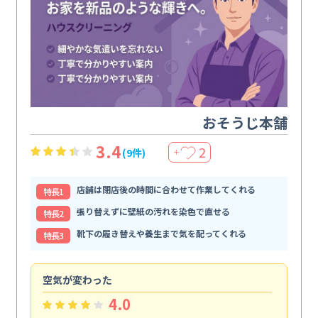
おそうじ本舗
3.4
2
(9件)
＋
店舗は閉店後の時間に合わせて作業してくれる
特⻑1
張り替えずに壁紙の汚れを染色で直せる
特⻑2
靴下の履き替えや養生まで気を配ってくれる
特⻑3
空気が変わった
浴
4.0