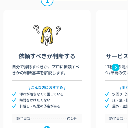
依頼すべきか
判断する
サービ
自分で掃除すべきか、プロに依頼すべ
17種類の清
きかの判断基準を解説します。
ク/単発の使
こんな方におすすめ
主
汚れが落ちなくて困っている
水回り（
時間をかけたくない
床・窓・
引越し・転居の予定がある
屋外・空
読了目安
約1分
読了目安