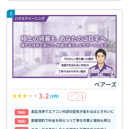
2
ベアーズ
3.2
1
(5件)
＋
高圧洗浄でエアコン内部の空気が変わるほどきれいに
特⻑1
直接契約で料金を抑えつつ丁寧な作業と報告も両立
特⻑2