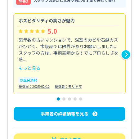
スタッフの身だしなみや対応も丁寧で任せて安心
特⻑3
ホスピタリティの高さが魅力
法
5.0
築年数の古いマンションで、浴室のカビや石鹸カス
会
がひどく、市販品では限界がありお願いしました。
し
スタッフの方は、事前説明からすでにプロらしさを
あ
感...
い...
もっと見る
も
お風呂清掃
ト
投稿日：2025/02/12
投稿者：モリヤマ
投稿日
事業者の詳細情報を見る