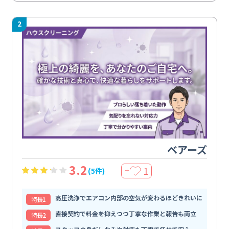
2
ベアーズ
3.2
1
(5件)
＋
高圧洗浄でエアコン内部の空気が変わるほどきれいに
特⻑1
直接契約で料金を抑えつつ丁寧な作業と報告も両立
特⻑2