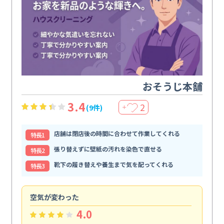
おそうじ本舗
3.4
2
(9件)
＋
店舗は閉店後の時間に合わせて作業してくれる
特⻑1
張り替えずに壁紙の汚れを染色で直せる
特⻑2
靴下の履き替えや養生まで気を配ってくれる
特⻑3
空気が変わった
浴
4.0