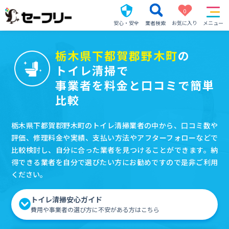
0
安心・安全
業者検索
お気に入り
メニュー
栃木県下都賀郡野木町
の
トイレ清掃で
事業者を料金と口コミで簡単
比較
栃木県下都賀郡野木町のトイレ清掃業者の中から、口コミ数や
評価、修理料金や実績、支払い方法やアフターフォローなどで
比較検討し、自分に合った業者を見つけることができます。納
得できる業者を自分で選びたい方にお勧めですので是非ご利用
ください。
トイレ清掃安心ガイド
費用や事業者の選び方に不安がある方はこちら