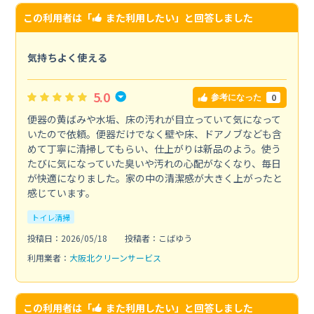
この利用者は「
また利用したい
」と回答しました
気持ちよく使える
5.0
0
参考になった
便器の黄ばみや水垢、床の汚れが目立っていて気になって
いたので依頼。便器だけでなく壁や床、ドアノブなども含
めて丁寧に清掃してもらい、仕上がりは新品のよう。使う
たびに気になっていた臭いや汚れの心配がなくなり、毎日
が快適になりました。家の中の清潔感が大きく上がったと
感じています。
トイレ清掃
投稿日：2026/05/18
投稿者：こばゆう
利用業者：
大阪北クリーンサービス
この利用者は「
また利用したい
」と回答しました