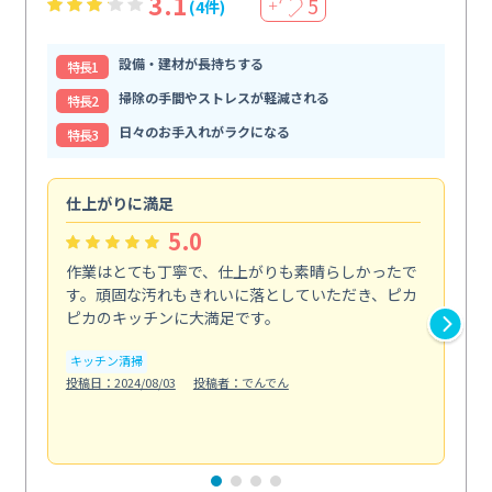
3.1
5
(4件)
＋
設備・建材が長持ちする
特⻑1
掃除の手間やストレスが軽減される
特⻑2
日々のお手入れがラクになる
特⻑3
仕上がりに満足
親
5.0
作業はとても丁寧で、仕上がりも素晴らしかったで
ス
す。頑固な汚れもきれいに落としていただき、ピカ
説
ピカのキッチンに大満足です。
の
い...
キッチン清掃
も
投稿日：2024/08/03
投稿者：でんでん
エ
投稿日