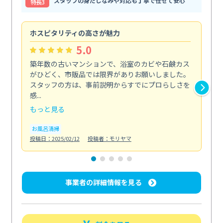
スタッフの身だしなみや対応も丁寧で任せて安心
特⻑3
ホスピタリティの高さが魅力
法
5.0
築年数の古いマンションで、浴室のカビや石鹸カス
会
がひどく、市販品では限界がありお願いしました。
し
スタッフの方は、事前説明からすでにプロらしさを
あ
感...
い...
もっと見る
も
お風呂清掃
ト
投稿日：2025/02/12
投稿者：モリヤマ
投稿日
事業者の詳細情報を見る