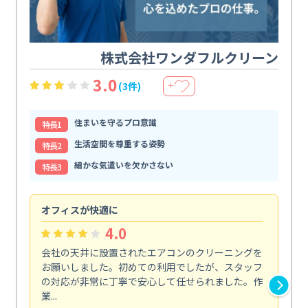
株式会社ワンダフルクリーン
3.0
(3件)
＋
住まいを守るプロ意識
特⻑1
生活空間を尊重する姿勢
特⻑2
細かな気遣いを欠かさない
特⻑3
オフィスが快適に
納
4.0
会社の天井に設置されたエアコンのクリーニングを
浴
お願いしました。初めての利用でしたが、スタッフ
終
の対応が非常に丁寧で安心して任せられました。作
き
業...
し...