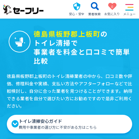
0
安心・安全
業者検索
お気に入り
メニュー
徳島県板野郡上板町
の
トイレ清掃で
事業者を料金と口コミで簡単
比較
徳島県板野郡上板町のトイレ清掃業者の中から、口コミ数や評
価、修理料金や実績、支払い方法やアフターフォローなどで比
較検討し、自分に合った業者を見つけることができます。納得
できる業者を自分で選びたい方にお勧めですので是非ご利用く
ださい。
トイレ清掃安心ガイド
費用や事業者の選び方に不安がある方はこちら