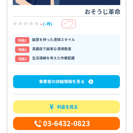
おそうじ革命
-
(-件)
＋
誠意を持った清掃スタイル
特⻑1
真面目で誠実な清掃態度
特⻑2
生活導線を考えた作業配慮
特⻑3
事業者の詳細情報を見る
料金を見る
03-6432-0823