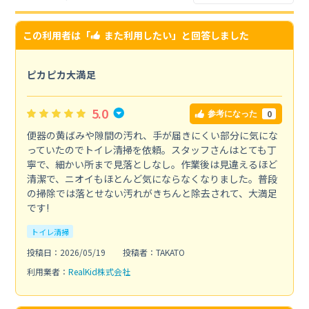
この利用者は「
また利用したい
」と回答しました
ピカピカ大満足
5.0
0
参考になった
便器の黄ばみや隙間の汚れ、手が届きにくい部分に気にな
っていたのでトイレ清掃を依頼。スタッフさんはとても丁
寧で、細かい所まで見落としなし。作業後は見違えるほど
清潔で、ニオイもほとんど気にならなくなりました。普段
の掃除では落とせない汚れがきちんと除去されて、大満足
です!
トイレ清掃
投稿日：2026/05/19
投稿者：TAKATO
利用業者：
RealKid株式会社