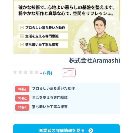
株式会社Aramashi
-
(-件)
＋
プロらしい落ち着いた動作
特⻑1
生活を支える専門意識
特⻑2
落ち着いた丁寧な接客
特⻑3
事業者の詳細情報を見る