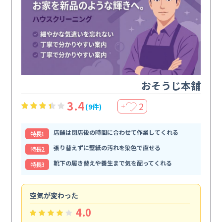
おそうじ本舗
3.4
2
(9件)
＋
店舗は閉店後の時間に合わせて作業してくれる
特⻑1
張り替えずに壁紙の汚れを染色で直せる
特⻑2
靴下の履き替えや養生まで気を配ってくれる
特⻑3
空気が変わった
浴
4.0