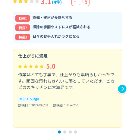
3.1
5
(4件)
＋
設備・建材が長持ちする
特⻑1
掃除の手間やストレスが軽減される
特⻑2
日々のお手入れがラクになる
特⻑3
仕上がりに満足
親
5.0
作業はとても丁寧で、仕上がりも素晴らしかったで
ス
す。頑固な汚れもきれいに落としていただき、ピカ
説
ピカのキッチンに大満足です。
の
い...
キッチン清掃
も
投稿日：2024/08/03
投稿者：でんでん
エ
投稿日