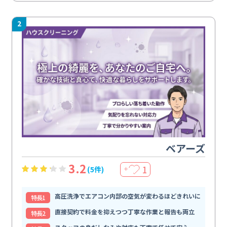
2
ベアーズ
3.2
1
(5件)
＋
高圧洗浄でエアコン内部の空気が変わるほどきれいに
特⻑1
直接契約で料金を抑えつつ丁寧な作業と報告も両立
特⻑2