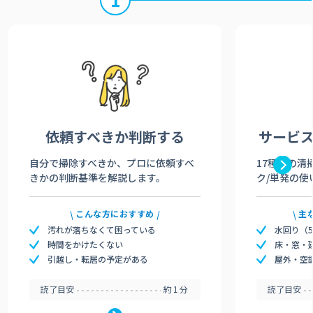
依頼すべきか
判断する
サービ
自分で掃除すべきか、プロに依頼すべ
17種類の清
きかの判断基準を解説します。
ク/単発の使
こんな方におすすめ
主
汚れが落ちなくて困っている
水回り（
時間をかけたくない
床・窓・
引越し・転居の予定がある
屋外・空
読了目安
約1分
読了目安