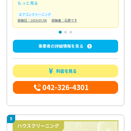
もっと見る
も
エアコンクリーニング
お
投稿日：2024/07/06
投稿者：石原です
投稿日
事業者の詳細情報を見る
料金を見る
042-326-4301
5