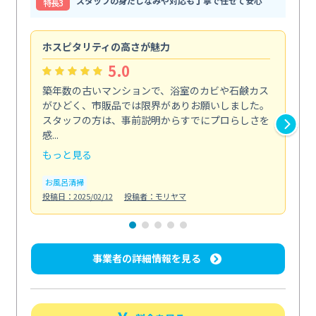
スタッフの身だしなみや対応も丁寧で任せて安心
特⻑3
ホスピタリティの高さが魅力
法
5.0
築年数の古いマンションで、浴室のカビや石鹸カス
会
がひどく、市販品では限界がありお願いしました。
し
スタッフの方は、事前説明からすでにプロらしさを
あ
感...
い...
もっと見る
も
お風呂清掃
ト
投稿日：2025/02/12
投稿者：モリヤマ
投稿日
事業者の詳細情報を見る