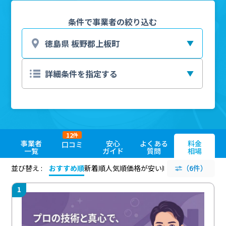
条件で事業者の絞り込む
12
件
事業者
安心
よくある
料金
口コミ
一覧
ガイド
質問
相場
並び替え :
おすすめ順
新着順
人気順
価格が安い順
評価が高い順
（6件）
評価
1