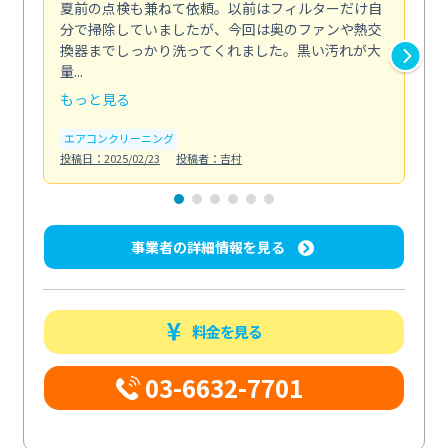
夏前の点検も兼ねて依頼。以前はフィルターだけ自
掃
分で掃除していましたが、今回は奥のファンや熱交
た
換器までしっかり洗ってくれました。黒い汚れが大
キ
量...
安...
もっと見る
も
エアコンクリーニング
お
投稿日：2025/02/23
投稿者：吉村
投稿日
事業者の詳細情報を見る
料金を見る
03-6632-7701