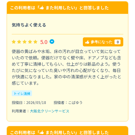
この利用者は「
また利用したい
」と回答しました
気持ちよく使える
5.0
0
参考になった
便器の黄ばみや水垢、床の汚れが目立っていて気になって
いたので依頼。便器だけでなく壁や床、ドアノブなども含
めて丁寧に清掃してもらい、仕上がりは新品のよう。使う
たびに気になっていた臭いや汚れの心配がなくなり、毎日
が快適になりました。家の中の清潔感が大きく上がったと
感じています。
トイレ清掃
投稿日：2026/05/18
投稿者：こばゆう
利用業者：
大阪北クリーンサービス
この利用者は「
また利用したい
」と回答しました