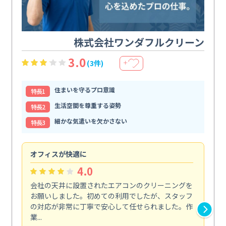
株式会社ワンダフルクリーン
3.0
(3件)
＋
住まいを守るプロ意識
特⻑1
生活空間を尊重する姿勢
特⻑2
細かな気遣いを欠かさない
特⻑3
オフィスが快適に
納
4.0
会社の天井に設置されたエアコンのクリーニングを
浴
お願いしました。初めての利用でしたが、スタッフ
終
の対応が非常に丁寧で安心して任せられました。作
き
業...
し...