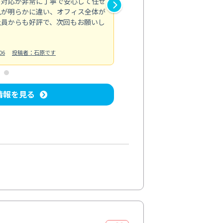
の対応が非常に丁寧で安心して任せ
もスムーズに進行。頑固な汚れ
風が明らかに違い、オフィス全体が
生まれ変わりました。料金も納
社員からも好評で、次回もお願いし
ています。
お風呂清掃
投稿日：2024/06/18
投
06
投稿者：石原です
情報を見る