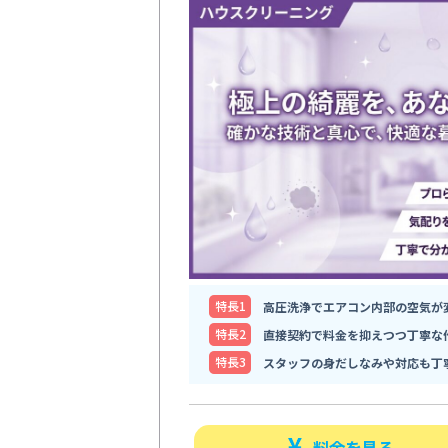
特⻑1
高圧洗浄でエアコン内部の空気が
特⻑2
直接契約で料金を抑えつつ丁寧な
特⻑3
スタッフの身だしなみや対応も丁
料金を見る