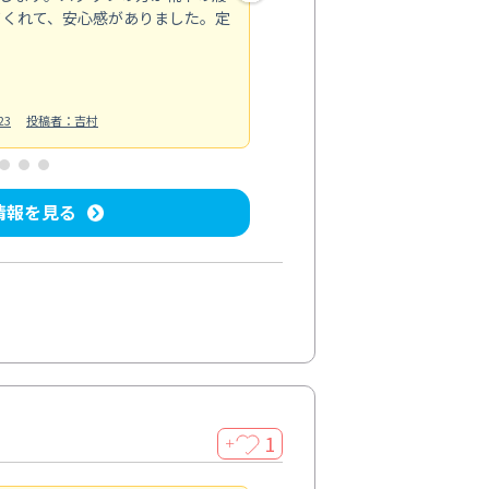
てくれて、安心感がありました。定
お風呂清掃
投稿日：2025/02/12
投
23
投稿者：吉村
情報を見る
1
＋