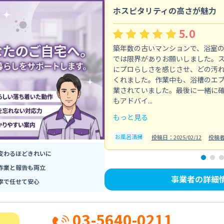
ホスピタリティの高さが魅力
5.0
築年数の古いマンションで、浴室
では限界がありお願いしました。
にプロらしさを感じさせ、どの汚
くれました。作業中も、浴槽のエ
業されていました。最後に一緒に
もアドバイ...
もっと見る
お風呂清掃
投稿日：2025/02/12
投稿
変わるほどきれいに
作業と報告も両立
事業者の詳細
寧で任せて安心
03-5640-0211