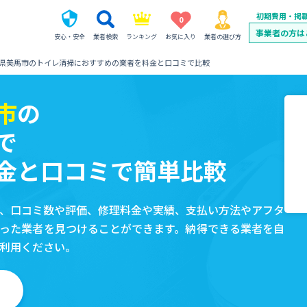
初期費用・掲
0
事業者の方は
安心・安全
業者検索
ランキング
お気に入り
業者の選び方
県美馬市のトイレ清掃におすすめの業者を料金と口コミで比較
市
の
で
金と口コミで簡単比較
、口コミ数や評価、修理料金や実績、支払い方法やアフタ
った業者を見つけることができます。納得できる業者を自
利用ください。