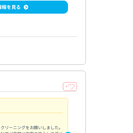
情報を見る
＋
納得のサービス
5.0
のクリーニングをお願いしました。
浴室の清掃を依頼しました。ス