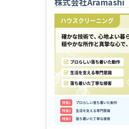
株式会社Aramashi
特⻑1
プロらしい落ち着いた動作
特⻑2
生活を支える専門意識
特⻑3
落ち着いた丁寧な接客