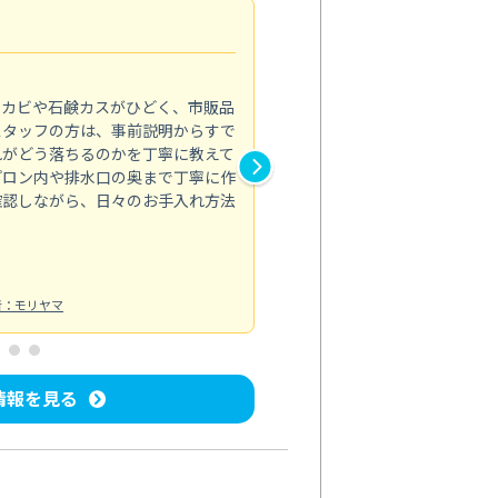
法人利用
5.0
のカビや石鹸カスがひどく、市販品
会社のトイレと洗面台清掃をス
スタッフの方は、事前説明からすで
てはオフィス対応が雑なところ
れがどう落ちるのかを丁寧に教えて
なみから言葉遣い、作業マナー
プロン内や排水口の奥まで丁寧に作
心して任せられました。
確認しながら、日々のお手入れ方法
トイレ清掃
投稿日：2024/09/09
投
者：モリヤマ
情報を見る