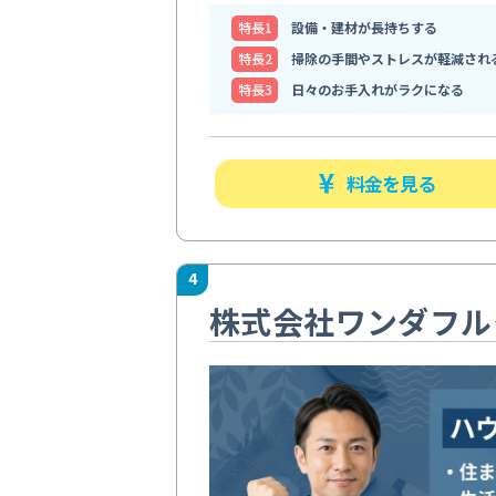
特⻑1
設備・建材が長持ちする
特⻑2
掃除の手間やストレスが軽減され
特⻑3
日々のお手入れがラクになる
料金を見る
4
株式会社ワンダフル