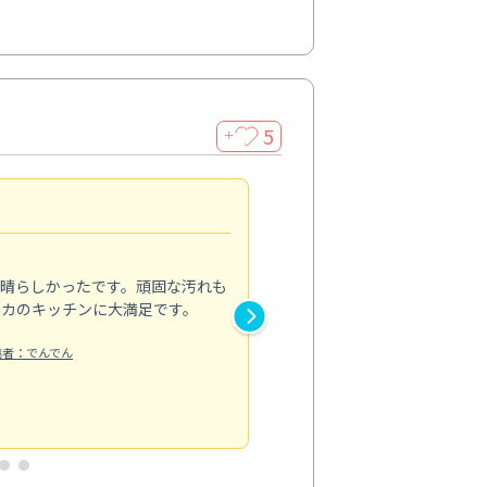
5
＋
親切で丁寧な作業
5.0
素晴らしかったです。頑固な汚れも
スタッフの方は非常に親切で、
ピカのキッチンに大満足です。
き安心感がありました。エアコ
り快適に感じています。丁寧な
稿者：でんでん
エアコンクリーニング
投稿日：2024/