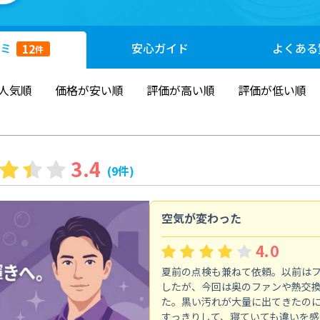
ミ
安心
ガイド
よくある
12
件
人気順
価格が安い順
評価が高い順
評価が低い順
3.4
(9件)
空気が変わった
4.0
夏前の点検も兼ねて依頼。以前は
したが、今回は奥のファンや熱交
た。黒い汚れが大量に出てきたの
すっきりして、寝ていても違いを感