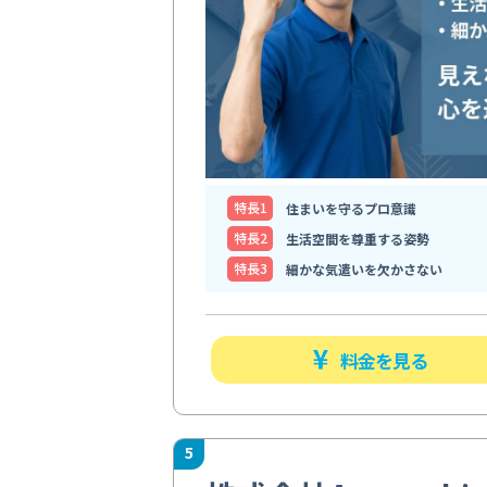
特⻑1
住まいを守るプロ意識
特⻑2
生活空間を尊重する姿勢
特⻑3
細かな気遣いを欠かさない
料金を見る
5