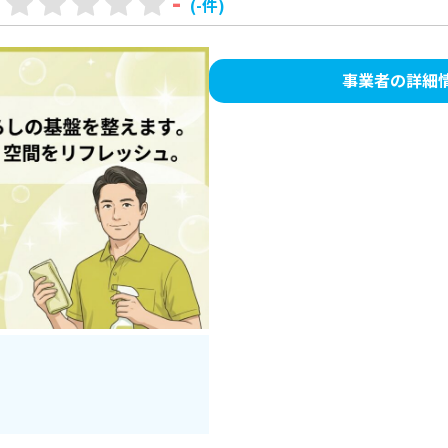
-
(-件)
事業者の詳細