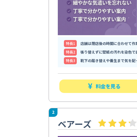
特⻑1
店舗は閉店後の時間に合わせて作
特⻑2
張り替えずに壁紙の汚れを染色で
特⻑3
靴下の履き替えや養生まで気を配
料金を見る
2
ベアーズ