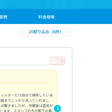
質問
料金
相場
絞り込み
（6件）
2
＋
浴室が明るく
5.0
フィルターだけ自分で掃除していま
掃除しても取れなかったカビや
換器までしっかり洗ってくれまし
がプロ。浴室が明るく感じるほ
には驚きましたが、作業後は空気が
の説明も丁寧で安心できました
じます。スタッフの方が靴下の履
と気分も全然違います。