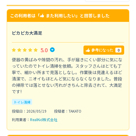
この利用者は「
また利用したい
」と回答しました
ピカピカ大満足
5.0
0
参考になった
便器の黄ばみや隙間の汚れ、手が届きにくい部分に気にな
っていたのでトイレ清掃を依頼。スタッフさんはとても丁
寧で、細かい所まで見落としなし。作業後は見違えるほど
清潔で、ニオイもほとんど気にならなくなりました。普段
の掃除では落とせない汚れがきちんと除去されて、大満足
です!
トイレ清掃
投稿日：2026/05/19
投稿者：TAKATO
利用業者：
RealKid株式会社