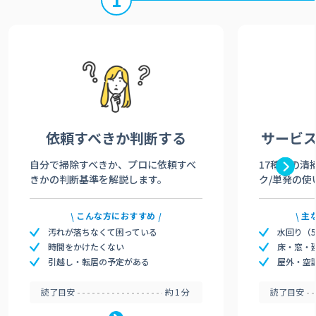
依頼すべきか
判断する
サービ
自分で掃除すべきか、プロに依頼すべ
17種類の清
きかの判断基準を解説します。
ク/単発の使
こんな方におすすめ
主
汚れが落ちなくて困っている
水回り（
時間をかけたくない
床・窓・
引越し・転居の予定がある
屋外・空
読了目安
約1分
読了目安