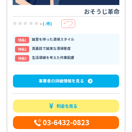
おそうじ革命
-
(-件)
＋
誠意を持った清掃スタイル
特⻑1
真面目で誠実な清掃態度
特⻑2
生活導線を考えた作業配慮
特⻑3
事業者の詳細情報を見る
料金を見る
03-6432-0823