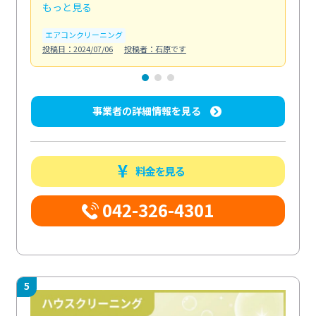
もっと見る
も
エアコンクリーニング
お
投稿日：2024/07/06
投稿者：石原です
投稿日
事業者の詳細情報を見る
料金を見る
042-326-4301
5