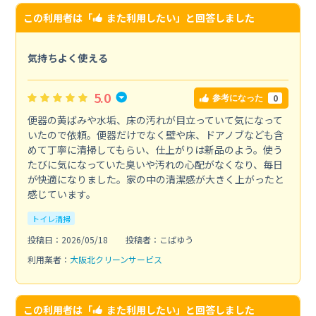
この利用者は「
また利用したい
」と回答しました
気持ちよく使える
5.0
0
参考になった
便器の黄ばみや水垢、床の汚れが目立っていて気になって
いたので依頼。便器だけでなく壁や床、ドアノブなども含
めて丁寧に清掃してもらい、仕上がりは新品のよう。使う
たびに気になっていた臭いや汚れの心配がなくなり、毎日
が快適になりました。家の中の清潔感が大きく上がったと
感じています。
トイレ清掃
投稿日：2026/05/18
投稿者：こばゆう
利用業者：
大阪北クリーンサービス
この利用者は「
また利用したい
」と回答しました