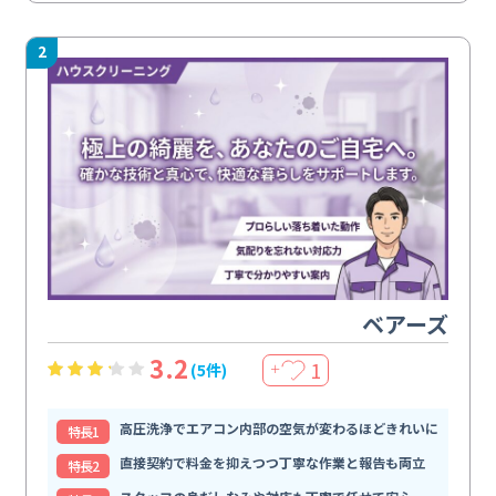
2
ベアーズ
3.2
1
(5件)
＋
高圧洗浄でエアコン内部の空気が変わるほどきれいに
特⻑1
直接契約で料金を抑えつつ丁寧な作業と報告も両立
特⻑2