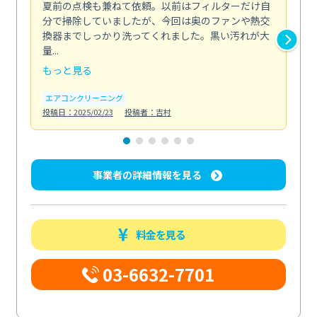
夏前の点検も兼ねて依頼。以前はフィルターだけ自
掃
分で掃除していましたが、今回は奥のファンや熱交
た
換器までしっかり洗ってくれました。黒い汚れが大
キ
量...
安...
もっと見る
も
エアコンクリーニング
お
投稿日：2025/02/23
投稿者：吉村
投稿日
事業者の詳細情報を見る
料金を見る
03-6632-7701