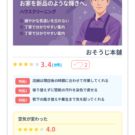
おそうじ本舗
3.4
2
(9件)
＋
店舗は閉店後の時間に合わせて作業してくれる
特⻑1
張り替えずに壁紙の汚れを染色で直せる
特⻑2
靴下の履き替えや養生まで気を配ってくれる
特⻑3
空気が変わった
浴
4.0