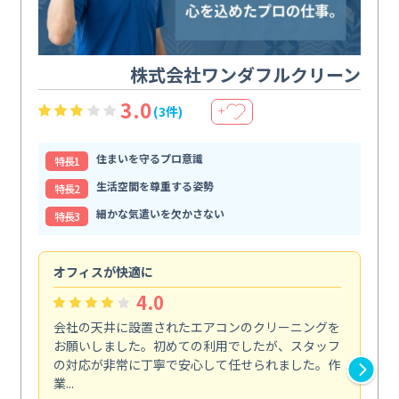
株式会社ワンダフルクリーン
3.0
(3件)
＋
住まいを守るプロ意識
特⻑1
生活空間を尊重する姿勢
特⻑2
細かな気遣いを欠かさない
特⻑3
オフィスが快適に
納
4.0
会社の天井に設置されたエアコンのクリーニングを
浴
お願いしました。初めての利用でしたが、スタッフ
終
の対応が非常に丁寧で安心して任せられました。作
き
業...
し...