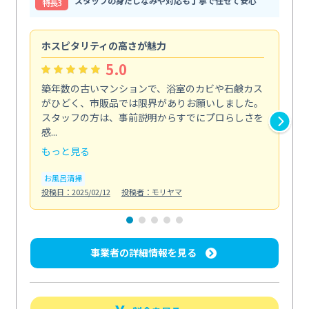
スタッフの身だしなみや対応も丁寧で任せて安心
特⻑3
ホスピタリティの高さが魅力
法
5.0
築年数の古いマンションで、浴室のカビや石鹸カス
会
がひどく、市販品では限界がありお願いしました。
し
スタッフの方は、事前説明からすでにプロらしさを
あ
感...
い...
もっと見る
も
お風呂清掃
ト
投稿日：2025/02/12
投稿者：モリヤマ
投稿日
事業者の詳細情報を見る