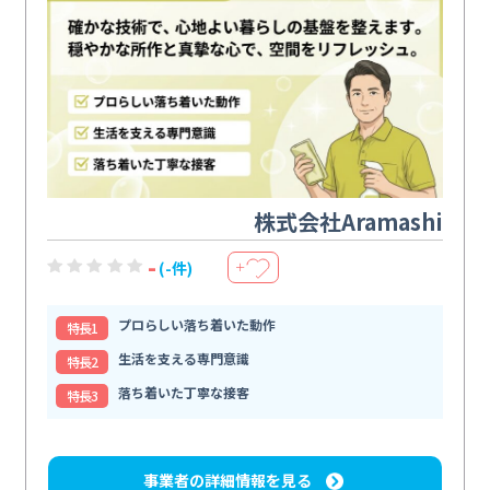
株式会社Aramashi
-
(-件)
＋
プロらしい落ち着いた動作
特⻑1
生活を支える専門意識
特⻑2
落ち着いた丁寧な接客
特⻑3
事業者の詳細情報を見る