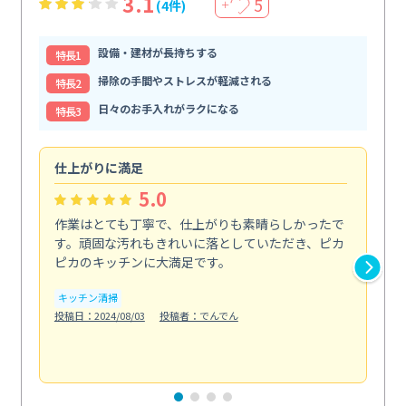
3.1
5
(4件)
＋
設備・建材が長持ちする
特⻑1
掃除の手間やストレスが軽減される
特⻑2
日々のお手入れがラクになる
特⻑3
仕上がりに満足
親
5.0
作業はとても丁寧で、仕上がりも素晴らしかったで
ス
す。頑固な汚れもきれいに落としていただき、ピカ
説
ピカのキッチンに大満足です。
の
い...
キッチン清掃
も
投稿日：2024/08/03
投稿者：でんでん
エ
投稿日