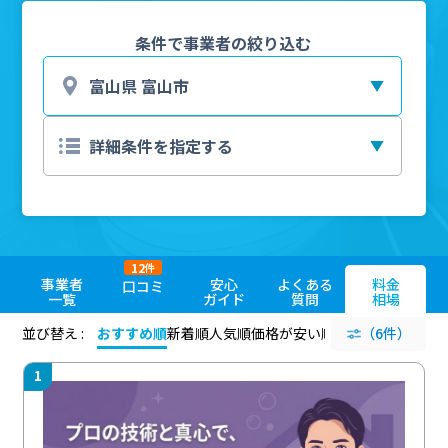
条件で事業者の絞り込む
12
件
事業者
安心
よくある
料金
口コミ
一覧
ガイド
質問
相場
並び替え :
おすすめ順
新着順
人気順
価格が安い順
評価が高い順
（6件）
評価
1