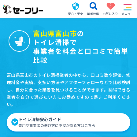
0
安心・安全
業者検索
お気に入り
メニュー
富山県富山市
の
トイレ清掃で
事業者を料金と口コミで簡単
比較
富山県富山市のトイレ清掃業者の中から、口コミ数や評価、修
理料金や実績、支払い方法やアフターフォローなどで比較検討
し、自分に合った業者を見つけることができます。納得できる
業者を自分で選びたい方にお勧めですので是非ご利用くださ
い。
トイレ清掃安心ガイド
費用や事業者の選び方に不安がある方はこちら