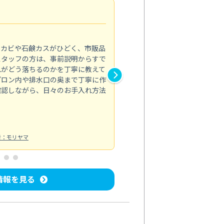
法人利用
5.0
のカビや石鹸カスがひどく、市販品
会社のトイレと洗面台清掃をス
スタッフの方は、事前説明からすで
てはオフィス対応が雑なところ
れがどう落ちるのかを丁寧に教えて
なみから言葉遣い、作業マナー
プロン内や排水口の奥まで丁寧に作
心して任せられました。
確認しながら、日々のお手入れ方法
トイレ清掃
投稿日：2024/09/09
投
者：モリヤマ
情報を見る