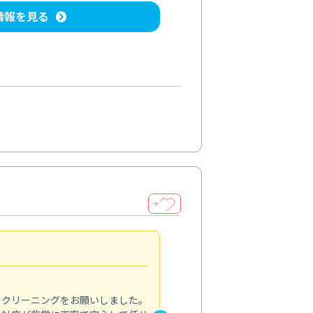
情報を見る
＋
納得のサービス
5.0
のクリーニングをお願いしました。
浴室の清掃を依頼しました。ス