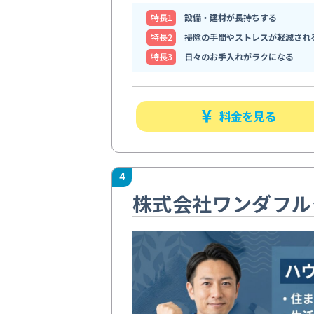
特⻑1
設備・建材が長持ちする
特⻑2
掃除の手間やストレスが軽減され
特⻑3
日々のお手入れがラクになる
料金を見る
4
株式会社ワンダフル