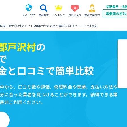
初期費用・掲
0
事業者の方は
安心・安全
業者検索
ランキング
お気に入り
業者の選び方
県最上郡戸沢村のトイレ清掃におすすめの業者を料金と口コミで比較
郡戸沢村
の
で
金と口コミで簡単比較
中から、口コミ数や評価、修理料金や実績、支払い方法や
分に合った業者を見つけることができます。納得できる業
是非ご利用ください。