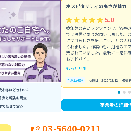
ホスピタリティの高さが魅力
5.0
築年数の古いマンションで、浴室
では限界がありお願いしました。
にプロらしさを感じさせ、どの汚
くれました。作業中も、浴槽のエ
業されていました。最後に一緒に
もアドバイ...
もっと見る
お風呂清掃
投稿日：2025/02/12
投稿
変わるほどきれいに
作業と報告も両立
事業者の詳細
寧で任せて安心
03-5640-0211