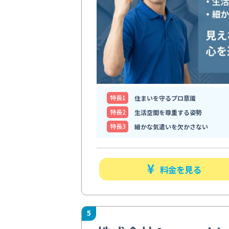
特⻑1
住まいを守るプロ意識
特⻑2
生活空間を尊重する姿勢
特⻑3
細かな気遣いを欠かさない
料金を見る
5