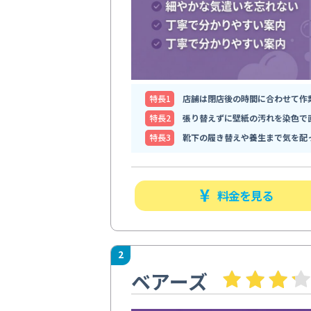
特⻑1
店舗は閉店後の時間に合わせて作
特⻑2
張り替えずに壁紙の汚れを染色で
特⻑3
靴下の履き替えや養生まで気を配
料金を見る
2
ベアーズ