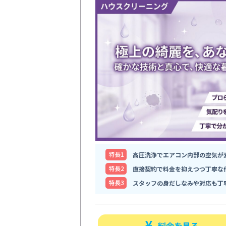
特⻑1
高圧洗浄でエアコン内部の空気が
特⻑2
直接契約で料金を抑えつつ丁寧な
特⻑3
スタッフの身だしなみや対応も丁
料金を見る