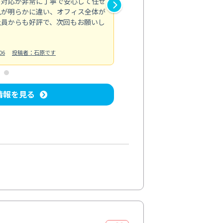
の対応が非常に丁寧で安心して任せ
もスムーズに進行。頑固な汚れ
風が明らかに違い、オフィス全体が
生まれ変わりました。料金も納
社員からも好評で、次回もお願いし
ています。
お風呂清掃
投稿日：2024/06/18
投
06
投稿者：石原です
情報を見る