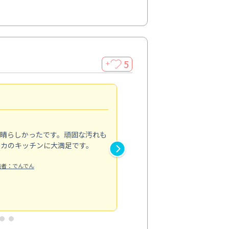
5
＋
親切で丁寧な作業
5.0
素晴らしかったです。頑固な汚れも
スタッフの方は非常に親切で、
ピカのキッチンに大満足です。
き安心感がありました。エアコ
り快適に感じています。丁寧な
稿者：でんでん
エアコンクリーニング
投稿日：2024/