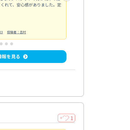
てくれて、安心感がありました。定
お風呂清掃
投稿日：2025/02/12
投
23
投稿者：吉村
情報を見る
1
＋