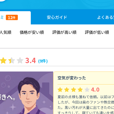
ミ
安心
ガイド
よくある
12
件
人気順
価格が安い順
評価が高い順
評価が低い順
3.4
(9件)
空気が変わった
4.0
夏前の点検も兼ねて依頼。以前は
したが、今回は奥のファンや熱交
た。黒い汚れが大量に出てきたの
すっきりして、寝ていても違いを感