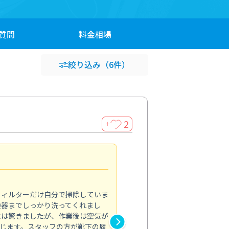
質問
料金
相場
絞り込み
（6件）
2
＋
浴室が明るく
5.0
フィルターだけ自分で掃除していま
掃除しても取れなかったカビや
換器までしっかり洗ってくれまし
がプロ。浴室が明るく感じるほ
には驚きましたが、作業後は空気が
の説明も丁寧で安心できました
じます。スタッフの方が靴下の履
と気分も全然違います。