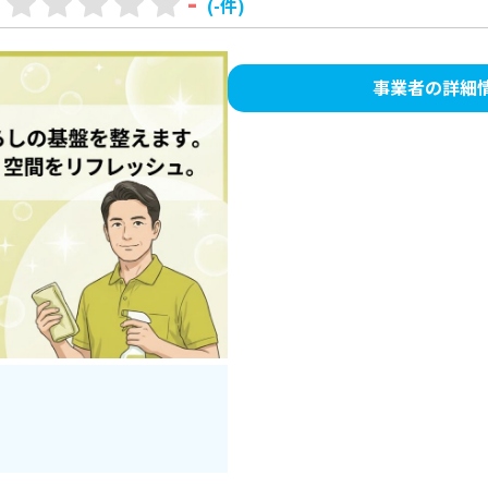
-
(-件)
事業者の詳細