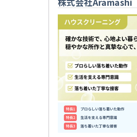
株式会社Aramashi
特⻑1
プロらしい落ち着いた動作
特⻑2
生活を支える専門意識
特⻑3
落ち着いた丁寧な接客