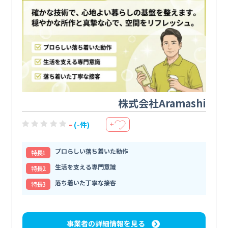
株式会社Aramashi
-
(-件)
＋
プロらしい落ち着いた動作
特⻑1
生活を支える専門意識
特⻑2
落ち着いた丁寧な接客
特⻑3
事業者の詳細情報を見る