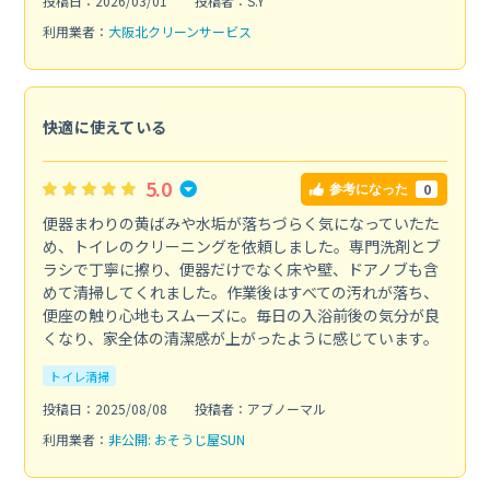
投稿日：2026/03/01
投稿者：S.Y
利用業者：
大阪北クリーンサービス
快適に使えている
5.0
0
参考になった
便器まわりの黄ばみや水垢が落ちづらく気になっていたた
め、トイレのクリーニングを依頼しました。専門洗剤とブ
ラシで丁寧に擦り、便器だけでなく床や壁、ドアノブも含
めて清掃してくれました。作業後はすべての汚れが落ち、
便座の触り心地もスムーズに。毎日の入浴前後の気分が良
くなり、家全体の清潔感が上がったように感じています。
トイレ清掃
投稿日：2025/08/08
投稿者：アブノーマル
利用業者：
非公開: おそうじ屋SUN