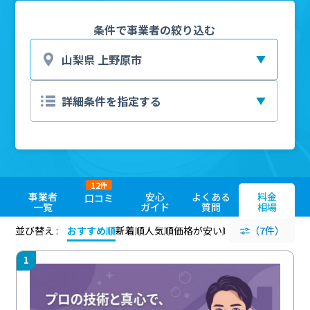
条件で事業者の絞り込む
12
件
事業者
安心
よくある
料金
口コミ
一覧
ガイド
質問
相場
並び替え :
おすすめ順
新着順
人気順
価格が安い順
評価が高い順
（7件）
評価
1