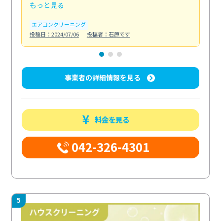
もっと見る
も
エアコンクリーニング
お
投稿日：2024/07/06
投稿者：石原です
投稿日
事業者の詳細情報を見る
料金を見る
042-326-4301
5