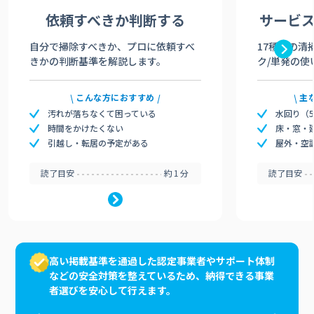
依頼すべきか
判断する
サービ
自分で掃除すべきか、プロに依頼すべ
17種類の清
きかの判断基準を解説します。
ク/単発の使
こんな方におすすめ
主
汚れが落ちなくて困っている
水回り（
時間をかけたくない
床・窓・
引越し・転居の予定がある
屋外・空
読了目安
約1分
読了目安
高い掲載基準を通過した認定事業者やサポート体制
などの安全対策を整えているため、納得できる事業
者選びを安心して行えます。