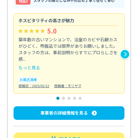
スタッフの身だしなみや対応も丁寧で任せて安心
特⻑3
ホスピタリティの高さが魅力
法
5.0
築年数の古いマンションで、浴室のカビや石鹸カス
会
がひどく、市販品では限界がありお願いしました。
し
スタッフの方は、事前説明からすでにプロらしさを
あ
感...
い...
もっと見る
も
お風呂清掃
ト
投稿日：2025/02/12
投稿者：モリヤマ
投稿日
事業者の詳細情報を見る