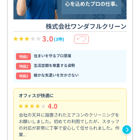
株式会社ワンダフルクリーン
3.0
(3件)
＋
住まいを守るプロ意識
特⻑1
生活空間を尊重する姿勢
特⻑2
細かな気遣いを欠かさない
特⻑3
オフィスが快適に
納
4.0
会社の天井に設置されたエアコンのクリーニングを
浴
お願いしました。初めての利用でしたが、スタッフ
終
の対応が非常に丁寧で安心して任せられました。作
き
業...
し...