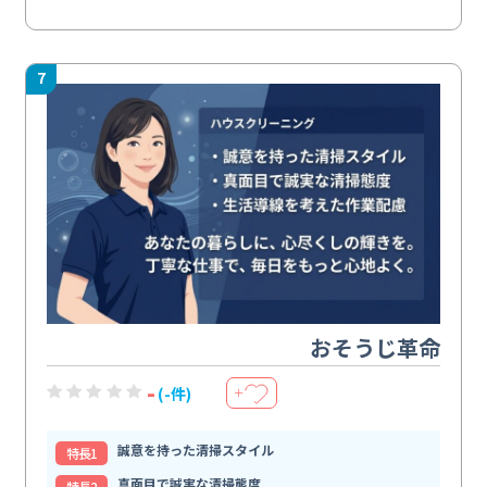
7
おそうじ革命
-
(-件)
＋
誠意を持った清掃スタイル
特⻑1
真面目で誠実な清掃態度
特⻑2