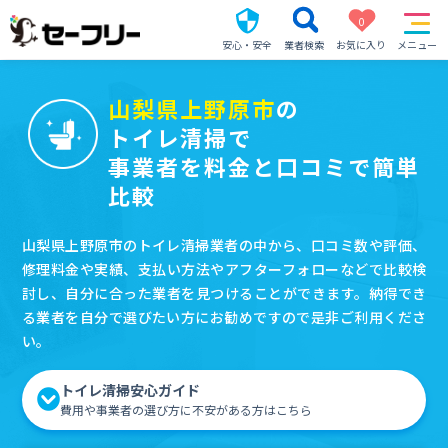
0
安心・安全
業者検索
お気に入り
メニュー
山梨県上野原市
の
トイレ清掃で
事業者を料金と口コミで簡単
比較
山梨県上野原市のトイレ清掃業者の中から、口コミ数や評価、
修理料金や実績、支払い方法やアフターフォローなどで比較検
討し、自分に合った業者を見つけることができます。納得でき
る業者を自分で選びたい方にお勧めですので是非ご利用くださ
い。
トイレ清掃安心ガイド
費用や事業者の選び方に不安がある方はこちら