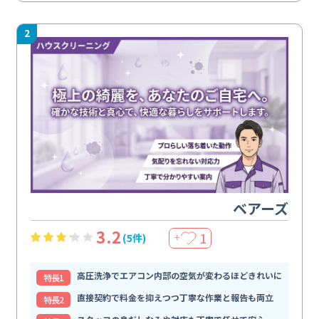
2
ベアーズ
3.2
1
(5件)
＋
高圧洗浄でエアコン内部の空気が変わるほどきれいに
特⻑1
直接契約で料金を抑えつつ丁寧な作業と報告も両立
特⻑2