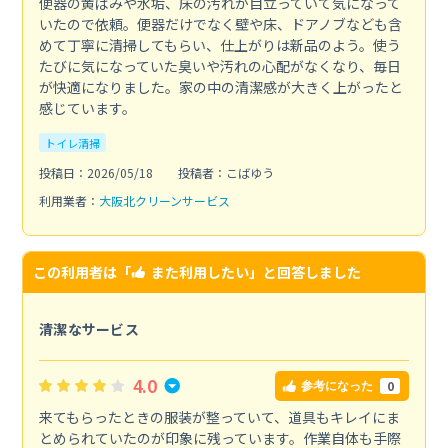
便器の黄ばみや水垢、床の汚れが目立っていて気になって
いたので依頼。便器だけでなく壁や床、ドアノブなども含
めて丁寧に清掃してもらい、仕上がりは新品のよう。使う
たびに気になっていた臭いや汚れの心配がなくなり、毎日
が快適になりました。家の中の清潔感が大きく上がったと
感じています。
トイレ清掃
投稿日：2026/05/18
投稿者：こばゆう
利用業者：
大阪北クリーンサービス
この利用者は「
また利用したい
」と回答しました
清潔なサービス
4.0
0
参考になった
来てもらったときの服装が整っていて、道具もキレイにま
とめられていたのが印象に残っています。作業自体も手際