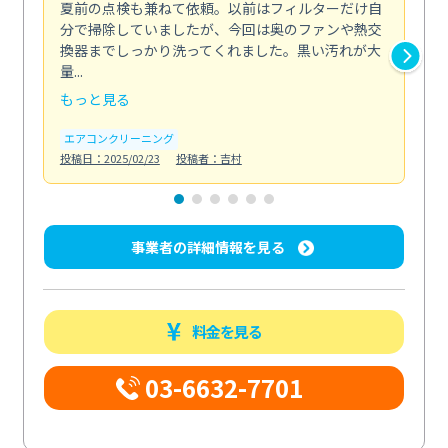
夏前の点検も兼ねて依頼。以前はフィルターだけ自
掃
分で掃除していましたが、今回は奥のファンや熱交
た
換器までしっかり洗ってくれました。黒い汚れが大
キ
量...
安...
もっと見る
も
エアコンクリーニング
お
投稿日：2025/02/23
投稿者：吉村
投稿日
事業者の詳細情報を見る
料金を見る
03-6632-7701