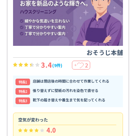
おそうじ本舗
3.4
2
(9件)
＋
店舗は閉店後の時間に合わせて作業してくれる
特⻑1
張り替えずに壁紙の汚れを染色で直せる
特⻑2
靴下の履き替えや養生まで気を配ってくれる
特⻑3
空気が変わった
浴
4.0