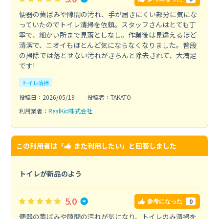
便器の黄ばみや隙間の汚れ、手が届きにくい部分に気にな
っていたのでトイレ清掃を依頼。スタッフさんはとても丁
寧で、細かい所まで見落としなし。作業後は見違えるほど
清潔で、ニオイもほとんど気にならなくなりました。普段
の掃除では落とせない汚れがきちんと除去されて、大満足
です!
トイレ清掃
投稿日：2026/05/19
投稿者：TAKATO
利用業者：
RealKid株式会社
この利用者は「
また利用したい
」と回答しました
トイレが新品のよう
5.0
0
参考になった
便器の黄ばみや隙間の汚れが気になり、トイレのみ清掃を