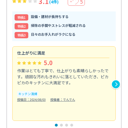
3.1
5
(4件)
＋
設備・建材が長持ちする
特⻑1
掃除の手間やストレスが軽減される
特⻑2
日々のお手入れがラクになる
特⻑3
仕上がりに満足
親
5.0
作業はとても丁寧で、仕上がりも素晴らしかったで
ス
す。頑固な汚れもきれいに落としていただき、ピカ
説
ピカのキッチンに大満足です。
の
い...
キッチン清掃
も
投稿日：2024/08/03
投稿者：でんでん
エ
投稿日