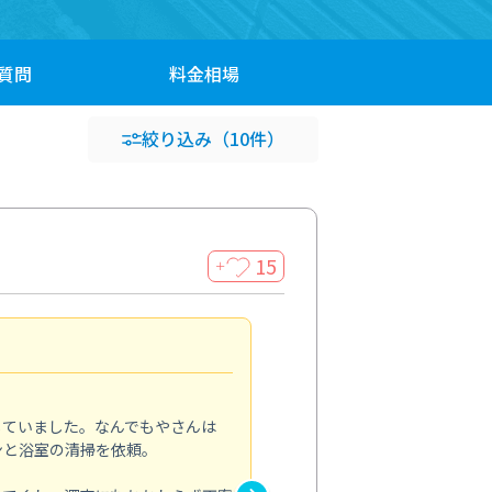
質問
料金
相場
絞り込み
（10件）
15
＋
頼んで良かったです
5.0
していました。なんでもやさんは
ペットと暮らしていて、埃や毛
ンと浴室の清掃を依頼。
エアコンと一緒に床や窓まわり
ホコリがほとんどなくなり、部