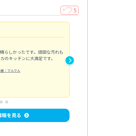
5
＋
親切で丁寧な作業
5.0
素晴らしかったです。頑固な汚れも
スタッフの方は非常に親切で、
ピカのキッチンに大満足です。
き安心感がありました。エアコ
り快適に感じています。丁寧な
稿者：でんでん
エアコンクリーニング
投稿日：2024/
情報を見る