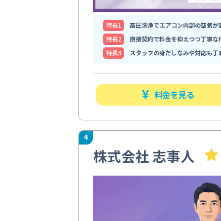
特⻑1
高圧洗浄でエアコン内部の空気が
特⻑2
直接契約で料金を抑えつつ丁寧な
特⻑3
スタッフの身だしなみや対応も丁
料金を見る
4
株式会社 志事人