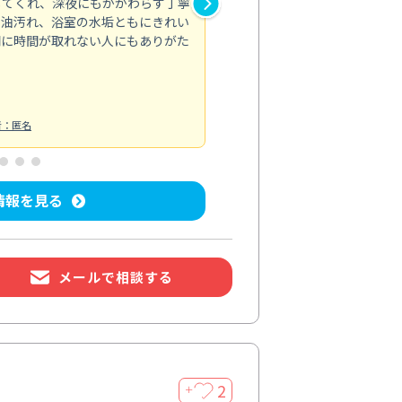
してくれ、深夜にもかかわらず丁寧
が行き届かず気になっていた場
の油汚れ、浴室の水垢ともにきれい
適。頼んで正解でした。
間に時間が取れない人にもありがた
エアコンクリーニング
投稿日：2026/
者：匿名
情報を見る
メールで相談する
2
＋