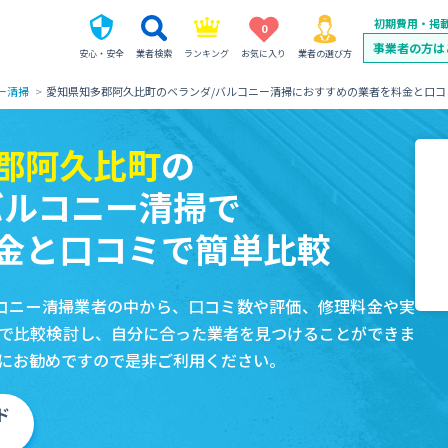
初期費用・掲
0
事業者の方は
安心・安全
業者検索
ランキング
お気に入り
業者の選び方
ー清掃
愛知県知多郡阿久比町のベランダ/バルコニー清掃におすすめの業者を料金と口コ
郡阿久比町
の
バルコニー清掃で
金と口コミで簡単比較
コニー清掃業者の中から、口コミ数や評価、修理料金や実
で比較検討し、自分に合った業者を見つけることができま
にお勧めですので是非ご利用ください。
ド