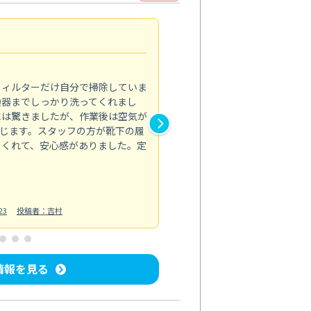
浴室が明るく
5.0
フィルターだけ自分で掃除していま
掃除しても取れなかったカビや
換器までしっかり洗ってくれまし
がプロ。浴室が明るく感じるほ
には驚きましたが、作業後は空気が
の説明も丁寧で安心できました
じます。スタッフの方が靴下の履
と気分も全然違います。
てくれて、安心感がありました。定
お風呂清掃
投稿日：2025/02/12
投
23
投稿者：吉村
情報を見る