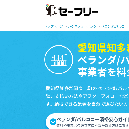
トップページ
ハウスクリーニング
ベランダ/バルコニ
愛知県知多
ベランダ/
事業者を料
愛知県知多郡阿久比町のベランダ/バル
績、支払い方法やアフターフォローなど
す。納得できる業者を自分で選びたい方
ベランダ/バルコニー清掃安心ガイ
費用や事業者の選び方に不安がある方はこちら