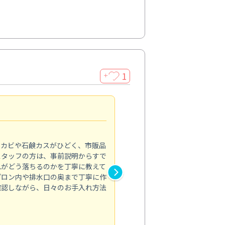
1
＋
法人利用
5.0
のカビや石鹸カスがひどく、市販品
会社のトイレと洗面台清掃をス
スタッフの方は、事前説明からすで
てはオフィス対応が雑なところ
れがどう落ちるのかを丁寧に教えて
なみから言葉遣い、作業マナー
プロン内や排水口の奥まで丁寧に作
心して任せられました。
確認しながら、日々のお手入れ方法
トイレ清掃
投稿日：2024/09/09
投