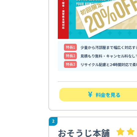
特⻑1
少量から汚部屋まで幅広く対応す
特⻑2
見積もり無料・キャンセル料なし
特⻑3
リサイクル配慮と24時間対応で柔
料金を見る
2
おそうじ本舗