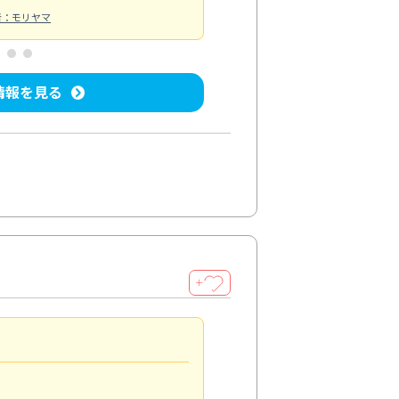
者：モリヤマ
情報を見る
＋
サニタリーパックが便利
5.0