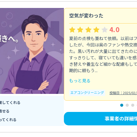
空気が変わった
4.0
夏前の点検も兼ねて依頼。以前は
したが、今回は奥のファンや熱交
た。黒い汚れが大量に出てきたの
すっきりして、寝ていても違いを感
き替えや養生など細かな配慮もし
期的に頼もう...
もっと見る
エアコンクリーニング
投稿日：2025/02/
業してくれる
直せる
事業者の詳細
ってくれる