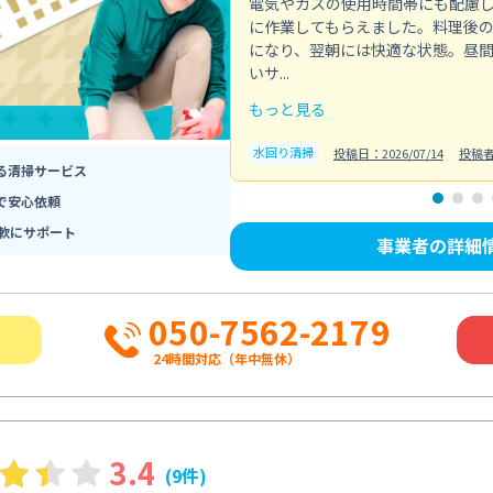
電気やガスの使用時間帯にも配慮
に作業してもらえました。料理後
になり、翌朝には快適な状態。昼
いサ...
もっと見る
水回り清掃
投稿日：2026/07/14
投稿
る清掃サービス
で安心依頼
軟にサポート
事業者の詳細
050-7562-2179
24時間対応（年中無休）
3.4
(9件)