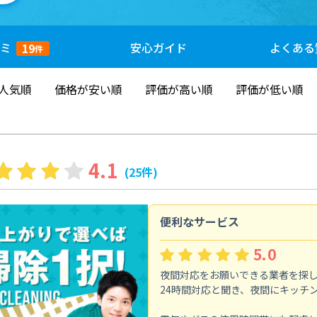
ミ
安心
ガイド
よくある
19
件
人気順
価格が安い順
評価が高い順
評価が低い順
4.1
(25件)
便利なサービス
5.0
夜間対応をお願いできる業者を探
24時間対応と聞き、夜間にキッチ