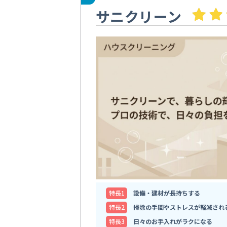
サニクリーン
特⻑1
設備・建材が長持ちする
特⻑2
掃除の手間やストレスが軽減され
特⻑3
日々のお手入れがラクになる