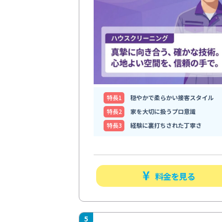
特⻑1
穏やかで柔らかい接客スタイル
特⻑2
家を大切に扱うプロ意識
特⻑3
経験に裏打ちされた丁寧さ
料金を見る
5