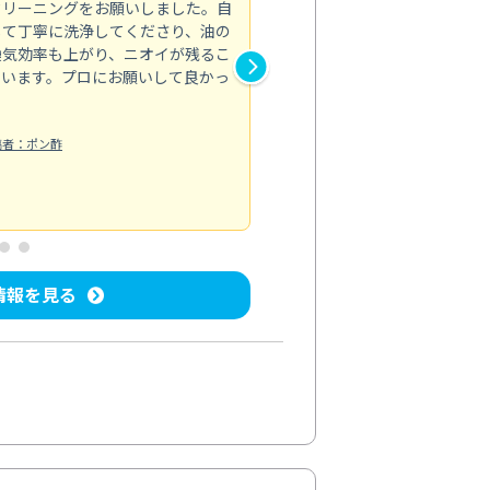
クリーニングをお願いしました。自
トイレや洗面所など水回りの汚
して丁寧に洗浄してくださり、油の
パックを試してみました。それ
換気効率も上がり、ニオイが残るこ
や道具を使い分けていて、安心
ています。プロにお願いして良かっ
落ちたことで、毎朝の支度も気
うろこ取りをオプションで追加
らない汚れ...
稿者：ポン酢
もっと見る
お風呂清掃
投稿日：2024/11/22
投
情報を見る