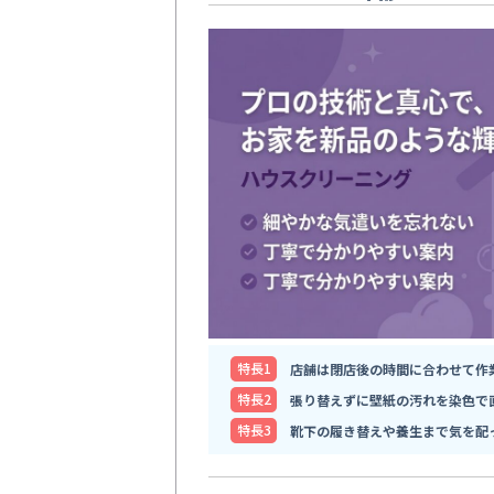
特⻑1
店舗は閉店後の時間に合わせて作
特⻑2
張り替えずに壁紙の汚れを染色で
特⻑3
靴下の履き替えや養生まで気を配