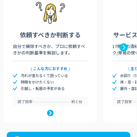
依頼すべきか
判断する
サービ
自分で掃除すべきか、プロに依頼すべ
17種類の清
きかの判断基準を解説します。
ク/単発の使
こんな方におすすめ
主
汚れが落ちなくて困っている
水回り（
時間をかけたくない
床・窓・
引越し・転居の予定がある
屋外・空
読了目安
約1分
読了目安