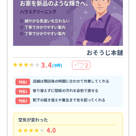
おそうじ本舗
3.4
2
(9件)
＋
店舗は閉店後の時間に合わせて作業してくれる
特⻑1
張り替えずに壁紙の汚れを染色で直せる
特⻑2
靴下の履き替えや養生まで気を配ってくれる
特⻑3
空気が変わった
浴
4.0