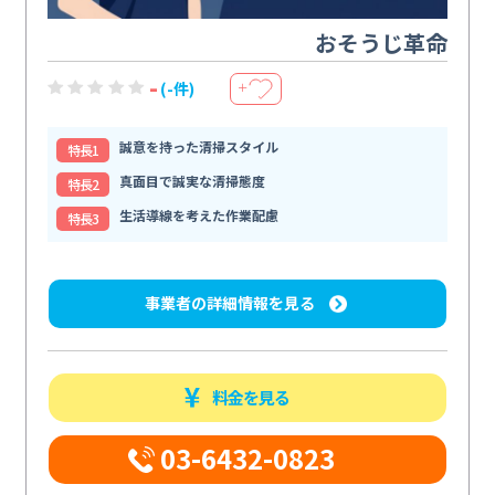
おそうじ革命
-
(-件)
＋
誠意を持った清掃スタイル
特⻑1
真面目で誠実な清掃態度
特⻑2
生活導線を考えた作業配慮
特⻑3
事業者の詳細情報を見る
料金を見る
03-6432-0823