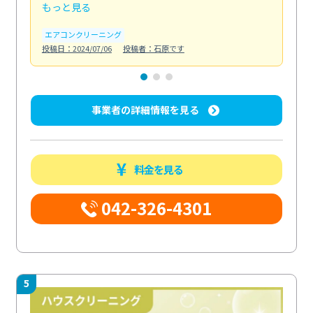
もっと見る
も
エアコンクリーニング
お
投稿日：2024/07/06
投稿者：石原です
投稿日
事業者の詳細情報を見る
料金を見る
042-326-4301
5