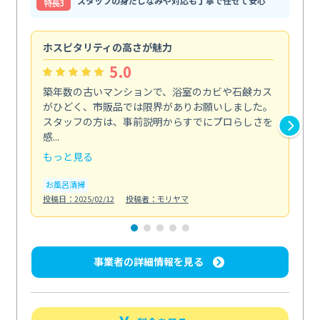
スタッフの身だしなみや対応も丁寧で任せて安心
特⻑3
ホスピタリティの高さが魅力
法
5.0
築年数の古いマンションで、浴室のカビや石鹸カス
会
がひどく、市販品では限界がありお願いしました。
し
スタッフの方は、事前説明からすでにプロらしさを
あ
感...
い...
もっと見る
も
お風呂清掃
ト
投稿日：2025/02/12
投稿者：モリヤマ
投稿日
事業者の詳細情報を見る