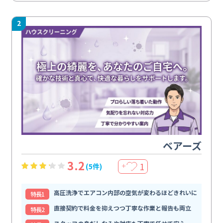
2
ベアーズ
3.2
1
(5件)
＋
高圧洗浄でエアコン内部の空気が変わるほどきれいに
特⻑1
直接契約で料金を抑えつつ丁寧な作業と報告も両立
特⻑2