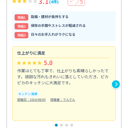
3.1
5
(4件)
＋
設備・建材が長持ちする
特⻑1
掃除の手間やストレスが軽減される
特⻑2
日々のお手入れがラクになる
特⻑3
仕上がりに満足
親
5.0
作業はとても丁寧で、仕上がりも素晴らしかったで
ス
す。頑固な汚れもきれいに落としていただき、ピカ
説
ピカのキッチンに大満足です。
の
い...
キッチン清掃
も
投稿日：2024/08/03
投稿者：でんでん
エ
投稿日