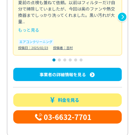
夏前の点検も兼ねて依頼。以前はフィルターだけ自
掃
分で掃除していましたが、今回は奥のファンや熱交
た
換器までしっかり洗ってくれました。黒い汚れが大
キ
量...
安...
もっと見る
も
エアコンクリーニング
お
投稿日：2025/02/23
投稿者：吉村
投稿日
事業者の詳細情報を見る
料金を見る
03-6632-7701