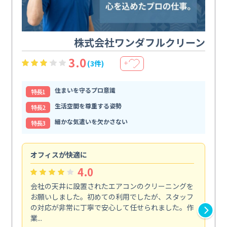
株式会社ワンダフルクリーン
3.0
(3件)
＋
住まいを守るプロ意識
特⻑1
生活空間を尊重する姿勢
特⻑2
細かな気遣いを欠かさない
特⻑3
オフィスが快適に
納
4.0
会社の天井に設置されたエアコンのクリーニングを
浴
お願いしました。初めての利用でしたが、スタッフ
終
の対応が非常に丁寧で安心して任せられました。作
き
業...
し...