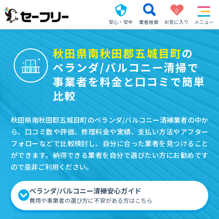
0
安心・安全
業者検索
お気に入り
メニュー
秋田県南秋田郡五城目町
の
ベランダ/バルコニー清掃で
事業者を料金と口コミで簡単
比較
秋田県南秋田郡五城目町のベランダ/バルコニー清掃業者の中か
ら、口コミ数や評価、修理料金や実績、支払い方法やアフター
フォローなどで比較検討し、自分に合った業者を見つけること
ができます。納得できる業者を自分で選びたい方にお勧めです
ので是非ご利用ください。
ベランダ/バルコニー清掃安心ガイド
費用や事業者の選び方に不安がある方はこちら