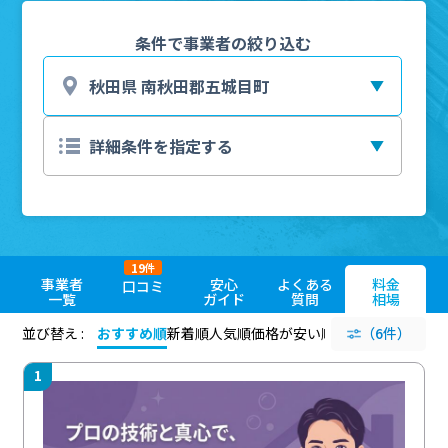
条件で事業者の絞り込む
19
件
事業者
安心
よくある
料金
口コミ
一覧
ガイド
質問
相場
並び替え :
おすすめ順
新着順
人気順
価格が安い順
評価が高い順
（6件）
評価
1