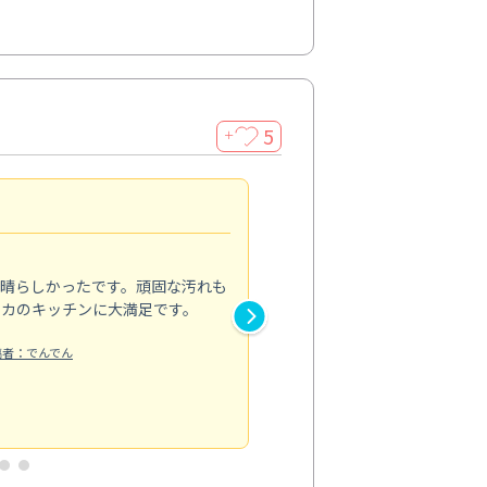
5
＋
親切で丁寧な作業
5.0
素晴らしかったです。頑固な汚れも
スタッフの方は非常に親切で、
ピカのキッチンに大満足です。
き安心感がありました。エアコ
り快適に感じています。丁寧な
稿者：でんでん
エアコンクリーニング
投稿日：2024/