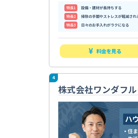
特⻑1
設備・建材が長持ちする
特⻑2
掃除の手間やストレスが軽減され
特⻑3
日々のお手入れがラクになる
料金を見る
4
株式会社ワンダフル