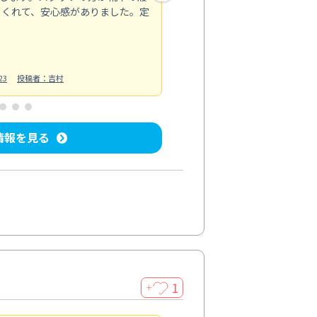
てくれて、安心感がありました。定
お風呂清掃
投稿日：2025/02/12
投
23
投稿者：吉村
情報を見る
1
＋