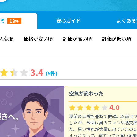
ミ
安心
ガイド
よくある
19
件
人気順
価格が安い順
評価が高い順
評価が低い順
3.4
(9件)
空気が変わった
4.0
夏前の点検も兼ねて依頼。以前は
したが、今回は奥のファンや熱交
た。黒い汚れが大量に出てきたの
すっきりして、寝ていても違いを感