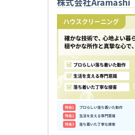
株式会社Aramashi
特⻑1
プロらしい落ち着いた動作
特⻑2
生活を支える専門意識
特⻑3
落ち着いた丁寧な接客