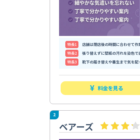
特⻑1
店舗は閉店後の時間に合わせて作
特⻑2
張り替えずに壁紙の汚れを染色で
特⻑3
靴下の履き替えや養生まで気を配
料金を見る
2
ベアーズ