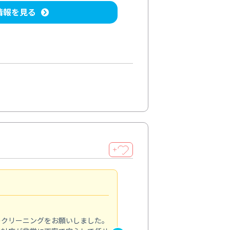
情報を見る
＋
納得のサービス
5.0
のクリーニングをお願いしました。
浴室の清掃を依頼しました。ス