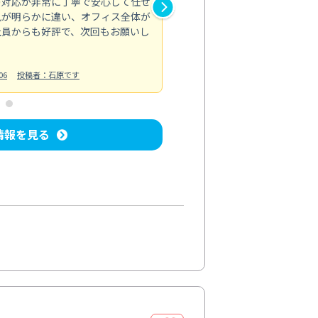
の対応が非常に丁寧で安心して任せ
もスムーズに進行。頑固な汚れ
風が明らかに違い、オフィス全体が
生まれ変わりました。料金も納
社員からも好評で、次回もお願いし
ています。
お風呂清掃
投稿日：2024/06/18
投
06
投稿者：石原です
情報を見る