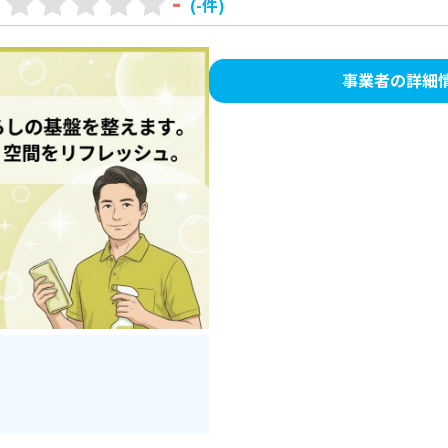
-
(-件)
事業者の詳細