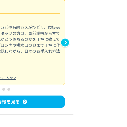
法人利用
5.0
のカビや石鹸カスがひどく、市販品
会社のトイレと洗面台清掃をス
スタッフの方は、事前説明からすで
てはオフィス対応が雑なところ
れがどう落ちるのかを丁寧に教えて
なみから言葉遣い、作業マナー
プロン内や排水口の奥まで丁寧に作
心して任せられました。
確認しながら、日々のお手入れ方法
トイレ清掃
投稿日：2024/09/09
投
者：モリヤマ
情報を見る