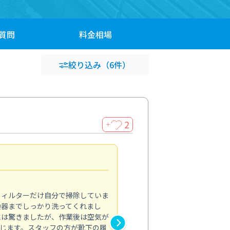
質問
料金
相場
絞り込み
（6件）
2
＋
浴室が明るく
5.0
フィルターだけ自分で掃除していま
掃除しても取れなかったカビや
換器までしっかり洗ってくれまし
がプロ。浴室が明るく感じるほ
には驚きましたが、作業後は空気が
の説明も丁寧で安心できました
じます。スタッフの方が靴下の履
と気分も全然違います。