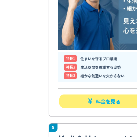
特⻑1
住まいを守るプロ意識
特⻑2
生活空間を尊重する姿勢
特⻑3
細かな気遣いを欠かさない
料金を見る
5