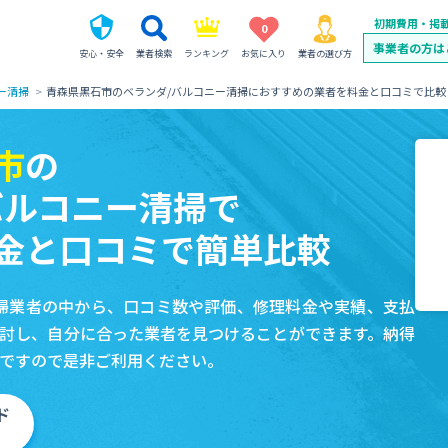
初期費用・掲
0
事業者の方は
安心・安全
業者検索
ランキング
お気に入り
業者の選び方
ー清掃
青森県黒石市のベランダ/バルコニー清掃におすすめの業者を料金と口コミで比較
市
の
バルコニー清掃で
金と口コミで簡単比較
掃業者の中から、口コミ数や評価、修理料金や実績、支払
討し、自分に合った業者を見つけることができます。納得
ですので是非ご利用ください。
ド