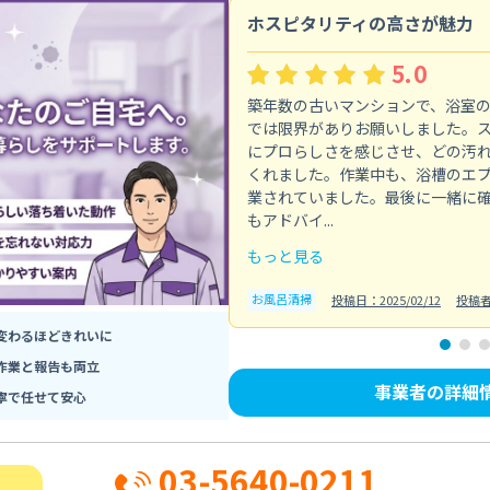
ホスピタリティの高さが魅力
5.0
築年数の古いマンションで、浴室
では限界がありお願いしました。
にプロらしさを感じさせ、どの汚
くれました。作業中も、浴槽のエ
業されていました。最後に一緒に
もアドバイ...
もっと見る
お風呂清掃
投稿日：2025/02/12
投稿
変わるほどきれいに
作業と報告も両立
事業者の詳細
寧で任せて安心
03-5640-0211