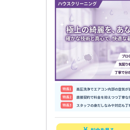
特⻑1
高圧洗浄でエアコン内部の空気が
特⻑2
直接契約で料金を抑えつつ丁寧な
特⻑3
スタッフの身だしなみや対応も丁
料金を見る