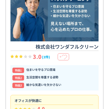
株式会社ワンダフルクリーン
3.0
(3件)
＋
住まいを守るプロ意識
特⻑1
生活空間を尊重する姿勢
特⻑2
細かな気遣いを欠かさない
特⻑3
オフィスが快適に
納
4.0