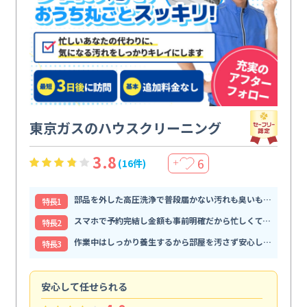
東京ガスのハウスクリーニング
3.8
6
(16件)
＋
部品を外した高圧洗浄で普段届かない汚れも臭いもすっきり解消
特⻑1
スマホで予約完結し金額も事前明確だから忙しくても頼みやすい
特⻑2
作業中はしっかり養生するから部屋を汚さず安心して任せられる
特⻑3
安心して任せられる
見