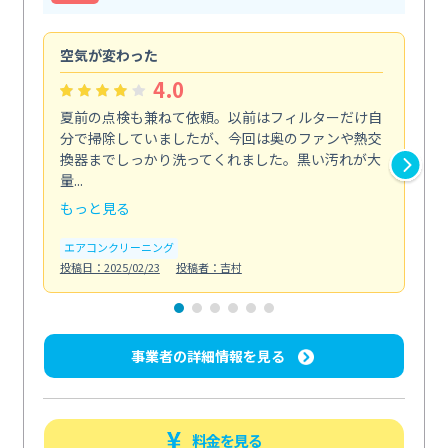
空気が変わった
浴
4.0
夏前の点検も兼ねて依頼。以前はフィルターだけ自
掃
分で掃除していましたが、今回は奥のファンや熱交
た
換器までしっかり洗ってくれました。黒い汚れが大
キ
量...
安...
もっと見る
も
エアコンクリーニング
お
投稿日：2025/02/23
投稿者：吉村
投稿日
事業者の詳細情報を見る
料金を見る