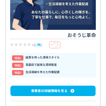
おそうじ革命
-
(-件)
＋
誠意を持った清掃スタイル
特⻑1
真面目で誠実な清掃態度
特⻑2
生活導線を考えた作業配慮
特⻑3
事業者の詳細情報を見る