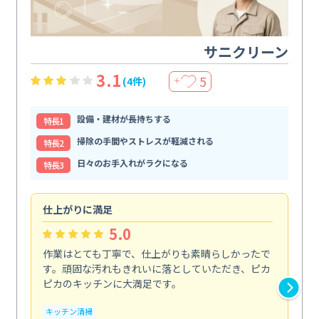
サニクリーン
3.1
5
(4件)
＋
設備・建材が長持ちする
特⻑1
掃除の手間やストレスが軽減される
特⻑2
日々のお手入れがラクになる
特⻑3
仕上がりに満足
親
5.0
作業はとても丁寧で、仕上がりも素晴らしかったで
ス
す。頑固な汚れもきれいに落としていただき、ピカ
説
ピカのキッチンに大満足です。
の
い...
キッチン清掃
も