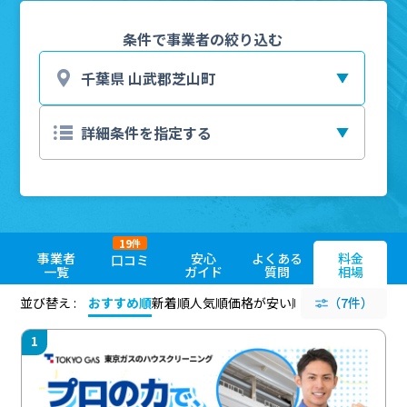
条件で事業者の絞り込む
19
件
事業者
安心
よくある
料金
口コミ
一覧
ガイド
質問
相場
並び替え :
おすすめ順
新着順
人気順
価格が安い順
評価が高い順
（7件）
評価
1