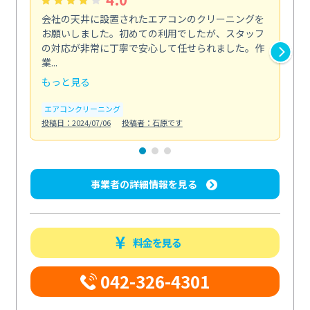
会社の天井に設置されたエアコンのクリーニングを
浴
お願いしました。初めての利用でしたが、スタッフ
終
の対応が非常に丁寧で安心して任せられました。作
き
業...
し...
もっと見る
も
エアコンクリーニング
お
投稿日：2024/07/06
投稿者：石原です
投稿日
事業者の詳細情報を見る
料金を見る
042-326-4301