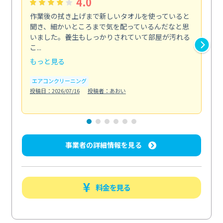
4.0
作業後の拭き上げまで新しいタオルを使っていると
ベ
聞き、細かいところまで気を配っているんだなと思
単
いました。養生もしっかりされていて部屋が汚れる
が
こ...
回...
もっと見る
も
エアコンクリーニング
ベラ
投稿日：2026/07/16
投稿者：あおい
投稿日
事業者の詳細情報を見る
料金を見る