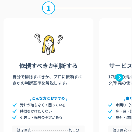
1
依頼すべきか
判断する
サービ
自分で掃除すべきか、プロに依頼すべ
17種類の清
きかの判断基準を解説します。
ク/単発の使
こんな方におすすめ
主
汚れが落ちなくて困っている
水回り（
時間をかけたくない
床・窓・
引越し・転居の予定がある
屋外・空
読了目安
約1分
読了目安