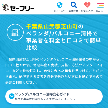
0
安心・安全
業者検索
お気に入り
メニュー
千葉県山武郡芝山町
の
ベランダ/バルコニー清掃で
事業者を料金と口コミで簡単
比較
千葉県山武郡芝山町のベランダ/バルコニー清掃業者の中から、
口コミ数や評価、修理料金や実績、支払い方法やアフターフォ
ローなどで比較検討し、自分に合った業者を見つけることがで
きます。納得できる業者を自分で選びたい方にお勧めですので
是非ご利用ください。
ベランダ/バルコニー清掃安心ガイド
費用や事業者の選び方に不安がある方はこちら