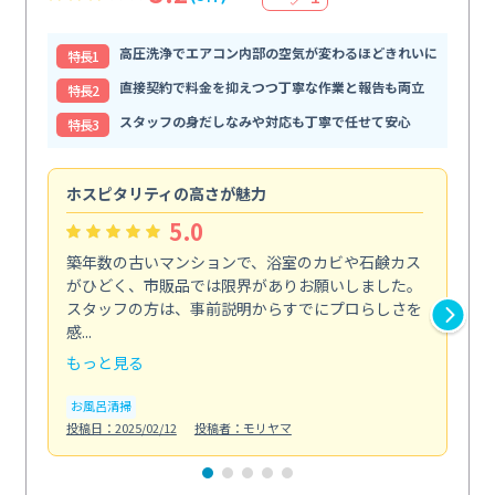
高圧洗浄でエアコン内部の空気が変わるほどきれいに
特⻑1
直接契約で料金を抑えつつ丁寧な作業と報告も両立
特⻑2
スタッフの身だしなみや対応も丁寧で任せて安心
特⻑3
ホスピタリティの高さが魅力
法
5.0
築年数の古いマンションで、浴室のカビや石鹸カス
会
がひどく、市販品では限界がありお願いしました。
し
スタッフの方は、事前説明からすでにプロらしさを
あ
感...
い...
もっと見る
も
お風呂清掃
ト
投稿日：2025/02/12
投稿者：モリヤマ
投稿日