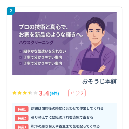
2
おそうじ本舗
3.4
2
(9件)
＋
店舗は閉店後の時間に合わせて作業してくれる
特⻑1
張り替えずに壁紙の汚れを染色で直せる
特⻑2
靴下の履き替えや養生まで気を配ってくれる
特⻑3