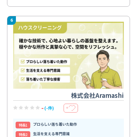
6
株式会社Aramashi
-
(-件)
＋
プロらしい落ち着いた動作
特⻑1
生活を支える専門意識
特⻑2