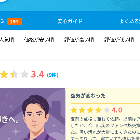
ミ
安心
ガイド
よくある
19
件
人気順
価格が安い順
評価が高い順
評価が低い順
3.4
(9件)
空気が変わった
4.0
夏前の点検も兼ねて依頼。以前は
したが、今回は奥のファンや熱交
た。黒い汚れが大量に出てきたの
すっきりして、寝ていても違いを感