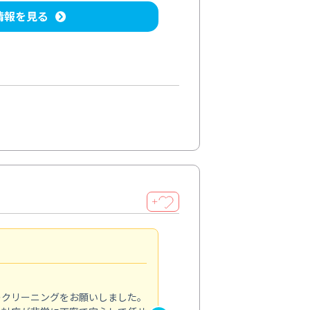
情報を見る
＋
納得のサービス
5.0
のクリーニングをお願いしました。
浴室の清掃を依頼しました。ス