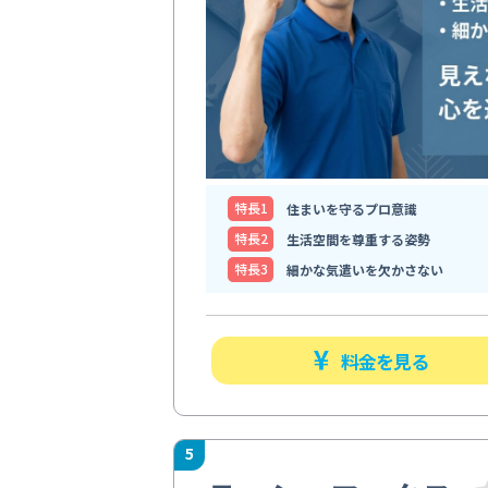
特⻑1
住まいを守るプロ意識
特⻑2
生活空間を尊重する姿勢
特⻑3
細かな気遣いを欠かさない
料金を見る
5