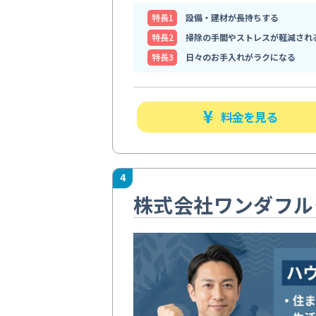
特⻑1
設備・建材が長持ちする
特⻑2
掃除の手間やストレスが軽減され
特⻑3
日々のお手入れがラクになる
料金を見る
4
株式会社ワンダフル