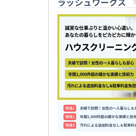
ラッシュワークス
特⻑1
夫婦で訪問！女性の一人暮らしも
特⻑2
年間1,000件超の確かな実績と技
特⻑3
汚れによる追加料金なし＆駐車料