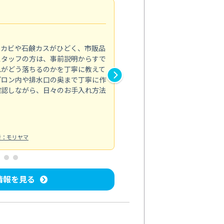
法人利用
5.0
のカビや石鹸カスがひどく、市販品
会社のトイレと洗面台清掃をス
スタッフの方は、事前説明からすで
てはオフィス対応が雑なところ
れがどう落ちるのかを丁寧に教えて
なみから言葉遣い、作業マナー
プロン内や排水口の奥まで丁寧に作
心して任せられました。
確認しながら、日々のお手入れ方法
トイレ清掃
投稿日：2024/09/09
投
者：モリヤマ
情報を見る