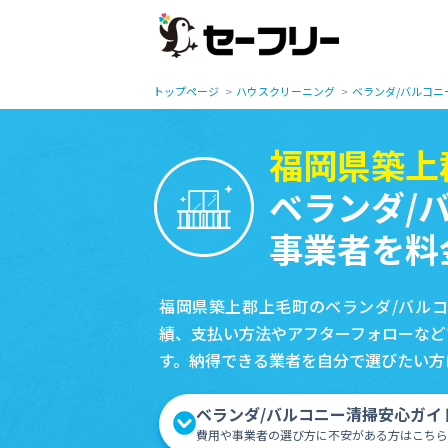
トップページ
ハウスクリーニング
ベランダ/バルコニ
福岡県築上
ベランダ/
事業者を料
福岡県築上郡上毛町のベランダ/バル
績、支払い方法やアフターフォローなど
す。納得できる業者を自分で選びたい方
ベランダ/バルコニー清掃安心ガイ
費用や事業者の選び方に不安がある方はこちら