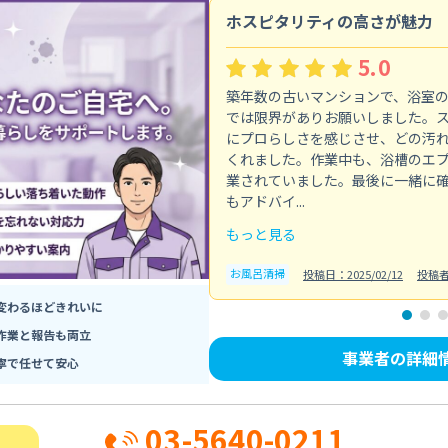
ホスピタリティの高さが魅力
5.0
築年数の古いマンションで、浴室
では限界がありお願いしました。
にプロらしさを感じさせ、どの汚
くれました。作業中も、浴槽のエ
業されていました。最後に一緒に
もアドバイ...
もっと見る
お風呂清掃
投稿日：2025/02/12
投稿
変わるほどきれいに
作業と報告も両立
事業者の詳細
寧で任せて安心
03-5640-0211