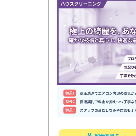
特⻑1
高圧洗浄でエアコン内部の空気が
特⻑2
直接契約で料金を抑えつつ丁寧な
特⻑3
スタッフの身だしなみや対応も丁
料金を見る