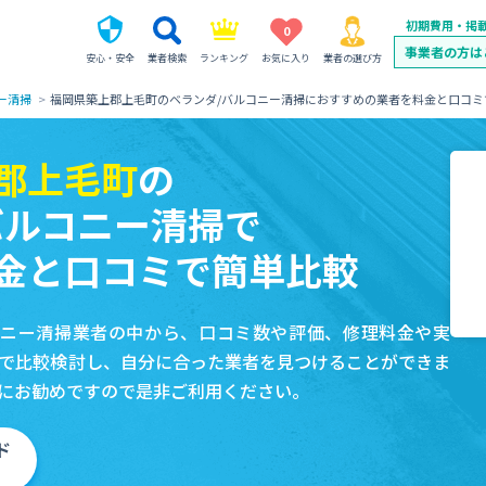
初期費用・掲
0
事業者の方は
安心・安全
業者検索
ランキング
お気に入り
業者の選び方
ー清掃
福岡県築上郡上毛町のベランダ/バルコニー清掃におすすめの業者を料金と口コミ
郡上毛町
の
バルコニー清掃で
金と口コミで簡単比較
コニー清掃業者の中から、口コミ数や評価、修理料金や実
で比較検討し、自分に合った業者を見つけることができま
にお勧めですので是非ご利用ください。
ド