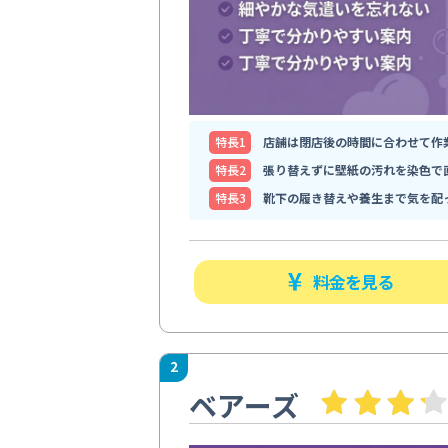
特⻑1
店舗は閉店後の時間に合わせて作
特⻑2
張り替えずに壁紙の汚れを染色で
特⻑3
靴下の履き替えや養生まで気を配
料金を見る
2
ベアーズ