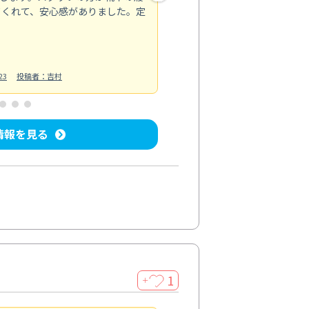
てくれて、安心感がありました。定
お風呂清掃
投稿日：2025/02/12
投
23
投稿者：吉村
情報を見る
1
＋