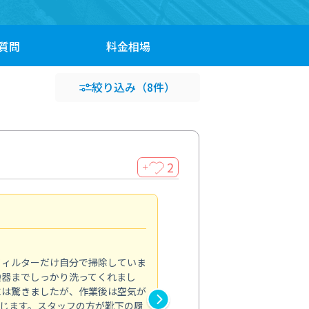
質問
料金
相場
絞り込み
（8件）
2
＋
浴室が明るく
5.0
フィルターだけ自分で掃除していま
掃除しても取れなかったカビや
換器までしっかり洗ってくれまし
がプロ。浴室が明るく感じるほ
には驚きましたが、作業後は空気が
の説明も丁寧で安心できました
じます。スタッフの方が靴下の履
と気分も全然違います。