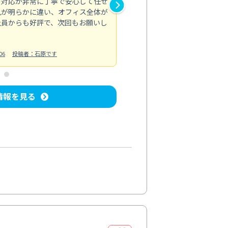
の対応が非常に丁寧で安心して任せ
もスムーズに進行。頑固な汚れ
風が明らかに違い、オフィス全体が
生まれ変わりました。料金も納
社員からも好評で、次回もお願いし
ています。
お風呂清掃
投稿日：2024/06/18
投
06
投稿者：石原です
情報を見る