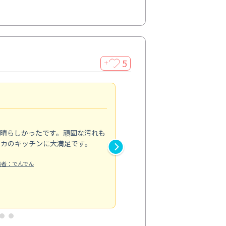
5
＋
親切で丁寧な作業
5.0
素晴らしかったです。頑固な汚れも
スタッフの方は非常に親切で、
ピカのキッチンに大満足です。
き安心感がありました。エアコ
り快適に感じています。丁寧な
稿者：でんでん
エアコンクリーニング
投稿日：2024/