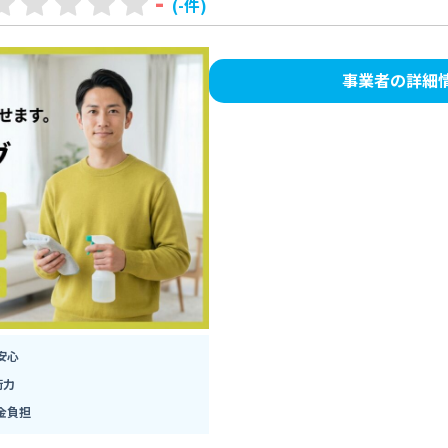
-
(-件)
事業者の詳細
安心
術力
金負担